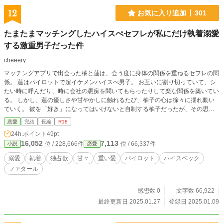
12
お気に入り追加
301
たまたまマッチングしたハイスぺセフレが私にだけ執着溺愛
する激重男子だった件
cheeery
マッチングアプリで出会った柚と蓮は、会う度に身体の関係を重ねるセフレの関
係。 蓮はパイロットで超イケメンハイスぺ男子。 お互いに割り切っていて、シ
たい時に呼んだり、時に会社の愚痴を聞いてもらったりして楽な関係を築いてい
る。 しかし、蓮の優しさや甘やかしに触れるたび、柚子の心は徐々に揺れ動い
ていく。 彼を「好き」になってはいけないと自制する柚子だったが、その思い
を隠し切れなくなったとき、柚子は蓮との関係を解消することに。 しかし、関
恋愛
完結
長編
R18
係を解消したいと告げた瞬間、蓮が豹変。 「僕から離れられると思ってる？」
24h.ポイント
49pt
「全部僕に染まるように身体から組み替えちゃったもんね。柚子ちゃん、今更他
16,052
7,113
位 / 228,666件
位 / 66,337件
小説
恋愛
の男で満足なんて出来ないでしょ」 ハイスぺセフレは激重男子だった……！？
溺愛
執着
独占欲
甘々
重い愛
パイロット
ハイスペック
ファタール
感想数 0
文字数 66,922
最終更新日 2025.01.27
登録日 2025.01.09