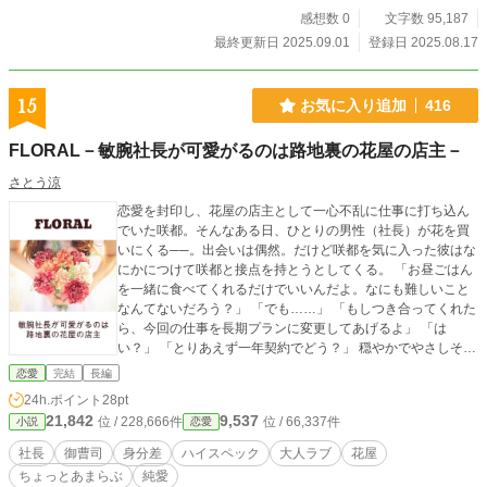
男×メンタルケアのつもりが負い目を感じて悩む包容力女子の
感想数 0
文字数 95,187
すれ違いラブストーリー ※他のサイトにも投稿しています
最終更新日 2025.09.01
登録日 2025.08.17
15
お気に入り追加
416
FLORAL－敏腕社長が可愛がるのは路地裏の花屋の店主－
さとう涼
恋愛を封印し、花屋の店主として一心不乱に仕事に打ち込ん
でいた咲都。そんなある日、ひとりの男性（社長）が花を買
いにくる──。出会いは偶然。だけど咲都を気に入った彼はな
にかにつけて咲都と接点を持とうとしてくる。 「お昼ごはん
を一緒に食べてくれるだけでいいんだよ。なにも難しいこと
なんてないだろう？」 「でも……」 「もしつき合ってくれた
ら、今回の仕事を長期プランに変更してあげるよ」 「は
い？」 「とりあえず一年契約でどう？」 穏やかでやさしそう
な雰囲気なのに意外に策士。最初は身分差にとまどっていた
恋愛
完結
長編
咲都だが、気づいたらすっかり彼のペースに巻き込まれてい
24h.ポイント
28pt
た。 ☆第14回恋愛小説大賞で奨励賞を頂きました。ありがと
21,842
9,537
位 / 228,666件
位 / 66,337件
小説
恋愛
うございました。
社長
御曹司
身分差
ハイスペック
大人ラブ
花屋
ちょっとあまらぶ
純愛