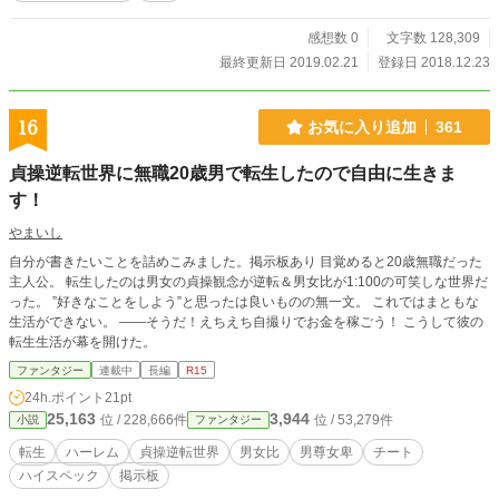
感想数 0
文字数 128,309
最終更新日 2019.02.21
登録日 2018.12.23
16
お気に入り追加
361
貞操逆転世界に無職20歳男で転生したので自由に生きま
す！
やまいし
自分が書きたいことを詰めこみました。掲示板あり 目覚めると20歳無職だった
主人公。 転生したのは男女の貞操観念が逆転＆男女比が1:100の可笑しな世界だ
った。 ”好きなことをしよう”と思ったは良いものの無一文。 これではまともな
生活ができない。 ――そうだ！えちえち自撮りでお金を稼ごう！ こうして彼の
転生生活が幕を開けた。
ファンタジー
連載中
長編
R15
24h.ポイント
21pt
25,163
3,944
位 / 228,666件
位 / 53,279件
小説
ファンタジー
転生
ハーレム
貞操逆転世界
男女比
男尊女卑
チート
ハイスペック
掲示板