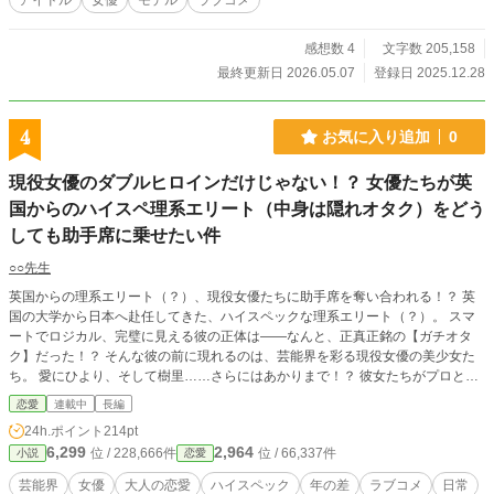
アイドル
女優
モデル
ラブコメ
感想数 4
文字数 205,158
最終更新日 2026.05.07
登録日 2025.12.28
4
お気に入り追加
0
現役女優のダブルヒロインだけじゃない！？ 女優たちが英
国からのハイスペ理系エリート（中身は隠れオタク）をどう
しても助手席に乗せたい件
○○先生
英国からの理系エリート（？）、現役女優たちに助手席を奪い合われる！？ 英
国の大学から日本へ赴任してきた、ハイスペックな理系エリート（？）。 スマ
ートでロジカル、完璧に見える彼の正体は――なんと、正真正銘の【ガチオタ
ク】だった！？ そんな彼の前に現れるのは、芸能界を彩る現役女優の美少女た
ち。 愛にひより、そして樹里……さらにはあかりまで！？ 彼女たちがプロとし
てのプライド（？）をかけて繰り広げるのは、なんと彼の車の『助手席』をめぐ
恋愛
連載中
長編
る、一歩も引けない大騒動で――！？ 知的な理系男子が美女たちに翻弄される
24h.ポイント
214pt
（もしくは逆に？）、テンポ抜群の上品な会話劇。 読めば読むほどクセにな
6,299
2,964
位 / 228,666件
位 / 66,337件
小説
恋愛
る、彼女たちの可愛いアプローチと助手席争奪戦をぜひ見守ってください！ こ
のお話は、完全な個人の趣味と妄想で綴る、架空の芸能界を舞台に現役女優のヒ
芸能界
女優
大人の恋愛
ハイスペック
年の差
ラブコメ
日常