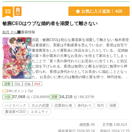
22
お気に入り追加
425
敏腕CEOはウブな婚約者を溺愛して離さない
如月 そら
書籍情報
旧題：敏腕CEOは初心な書道家を溺愛して離さない 柚木香澄
は書道家だ。実家は不動産業を営んでいるが、香澄は自宅で
書道教室をしたり展覧会に作品を出したりしている。 従姉妹
の菜々美が週末の大事なお見合いを控えて家出をしてしまっ
たことで「菜々美の身代わりにお見合いに出てくれ」と伯父
に頭を下げられる。香澄は無理だと断るが伯父に無理やり押
し切られ、香澄は身代わりとしてお見合いに臨むこととなっ
た。 お見合いに来たのは榛色の瞳と髪を持つ、神代佳祐。 優
しく甘い雰囲気の持ち主で、書道のことも熱心に聞いてくれ
恋愛
完結
長編
R18
た神代を香澄は好ましく思うが、あくまでも香澄は菜々美の
24h.ポイント
7pt
身代わりだ。しかも神代は香澄のことを菜々美だと思ってい
37,068
16,218
位 / 228,666件
位 / 66,337件
小説
恋愛
るようなのだ。 「お見合いをすすめていいか？」と聞く神代
に香澄は「ごめんなさい」と告げる。 しかし神代は諦めてい
ハイスペック
大人の恋愛
恋愛初心者
身代わり
現代
溺愛
なかった。 本当の名も知らないはずの香澄のことを探し出し
書道家×CEO
エタニティ
て見つけた神代は「お見合いを進めていいですか？」と笑顔
で香澄に告げるのだった。 恋を知らない書道家の香澄と真摯
に愛を告げるCEOとの身代わりお見合いの行く先は、甘くて
感想数 45
文字数 136,413
幸せなハッピーエンドだった。
最終更新日 2026.05.18
登録日 2024.12.25