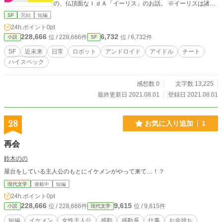
の、仏頂面なＩｄＡ「イーリス」のお話。 ※イーリスは諸事
情によりアイドルしてません。
SF
完結
短編
24h.ポイント
0pt
228,666
6,732
位 / 228,666件
位 / 6,732件
小説
SF
SF
近未来
日常
ロボット
アンドロイド
アイドル
チート
ハイスペック
感想数 0
文字数 13,225
最終更新日 2021.08.01
登録日 2021.08.01
28
お気に入り追加
1
再会
鈴木のの
屋台をしている主人公のもとにイケメンがやって来て…！？
現代文学
連載中
短編
24h.ポイント
0pt
228,666
9,615
位 / 228,666件
位 / 9,615件
小説
現代文学
短編
イケメン
女性主人公
感動
感動系
仕事
お金持ち