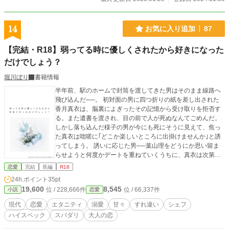
14
お気に入り追加
87
【完結・R18】弱ってる時に優しくされたから好きになった
だけでしょう？
堀川ぼり
書籍情報
半年前、駅のホームで封筒を渡してきた男はそのまま線路へ
飛び込んだ──。 初対面の男に四つ折りの紙を差し出された
香月真衣は、脳裏によぎったその記憶から受け取りを拒否す
る。また遺書を渡され、目の前で人が死ぬなんてごめんだ。
しかし落ち込んだ様子の男が今にも死にそうに見えて、焦っ
た真衣は咄嗟に｢どこか楽しいところに出掛けませんか｣と誘
ってしまう。 誘いに応じた男──葉山理をどうにか思い留ま
らせようと何度かデートを重ねていくうちに、真衣は次第に
葉山に惹かれていくことに。 葉山から告白され、無事に付き
恋愛
完結
長編
R18
合うことになったが、彼が青山の人気フレンチ〈シャルメラ
24h.ポイント
35pt
ンジュ〉のオーナーシェフで、“料理界のプリンス”と評される
19,600
8,545
位 / 228,666件
位 / 66,337件
小説
恋愛
程の男だということを真衣は後から知ることになった。 早々
に同棲を提案され、帰宅すれば夕食が用意される毎日。甘や
現代
恋愛
エタニティ
溺愛
甘々
すれ違い
シェフ
かされ尽くされるほどに、なぜ自分なのかという不安が募っ
ハイスペック
スパダリ
大人の恋
ていく。 「弱っていた時に優しくされたから、私のことを好
きだと思い込んでるだけなんだ」 胃袋から掴む甘やかし執着