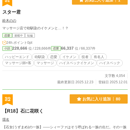
31
スター君
鈴木のの
マッサージ店で幼馴染のイケメンと…！？
恋愛
連載中
短編
24h.ポイント
0pt
228,666
66,337
位 / 228,666件
位 / 66,337件
小説
恋愛
ハッピーエンド
幼馴染
恋愛
イケメン
役者
有名人
マッサージ師×客
マッサージ
ハイスペックイケメン
ハイスペック
文字数 4,054
最終更新日 2025.12.23
登録日 2025.12.01
32
お気に入り追加
80
【R18】石に花咲く
環名
【石女(うずまめ)の一族】――シィーファはそう呼ばれる一族の出だ。その一族