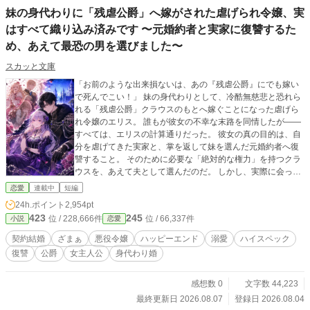
妹の身代わりに「残虐公爵」へ嫁がされた虐げられ令嬢、実
はすべて織り込み済みです 〜元婚約者と実家に復讐するた
め、あえて最恐の男を選びました〜
スカッと文庫
「お前のような出来損ないは、あの『残虐公爵』にでも嫁い
で死んでこい！」 妹の身代わりとして、冷酷無慈悲と恐れら
れる「残虐公爵」クラウスのもとへ嫁ぐことになった虐げら
れ令嬢のエリス。 誰もが彼女の不幸な末路を同情したが——
すべては、エリスの計算通りだった。 彼女の真の目的は、自
分を虐げてきた実家と、掌を返して妹を選んだ元婚約者へ復
讐すること。 そのために必要な「絶対的な権力」を持つクラ
ウスを、あえて夫として選んだのだ。 しかし、実際に会って
みた「残虐公爵」は——ただの超人間不信なピュア・ツンデ
恋愛
連載中
短編
レ男で……！？ 「俺を恐れないのか？」「ええ、とっても素
24h.ポイント
2,954pt
敵なお方ですもの」 打算から始まったはずの契約結婚。けれ
423
245
位 / 228,666件
位 / 66,337件
小説
恋愛
ど、エリスの聡明さと予想外の優しさに、公爵様は一瞬でメ
ロメロ（無自覚）に！ 最強の味方（旦那様）を手に入れたエ
契約結婚
ざまぁ
悪役令嬢
ハッピーエンド
溺愛
ハイスペック
リスは、持ち前の頭脳と公爵家の権力をフル活用し、実家と
復讐
公爵
女主人公
身代わり婚
元婚約者の悪事を淡々と暴いていく。 傷つけられた令嬢によ
る、完全勝利の「合法・社会的ざまあ」劇が今始まる！
感想数 0
文字数 44,223
最終更新日 2026.08.07
登録日 2026.08.04