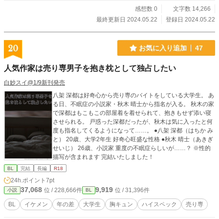
感想数 0
文字数 14,266
最終更新日 2024.05.22
登録日 2024.05.22
20
お気に入り追加
47
人気作家は売り専男子を抱き枕として独占したい
白妙スイ@1/9新刊発売
八架 深都は好奇心から売り専のバイトをしている大学生。 あ
る日、不眠症の小説家・秋木 晴士から指名が入る。 秋木の家
で深都はもこもこの部屋着を着せられて、抱きもせず添い寝
させられる。 戸惑った深都だったが、秋木は気に入ったと何
度も指名してくるようになって……。 ●八架 深都（はちか み
と） 20歳、大学2年生 好奇心旺盛な性格 ●秋木 晴士（あきぎ
せいじ） 26歳、小説家 重度の不眠症らしいが……？ ※性的
描写が含まれます 完結いたしました！
BL
完結
長編
R18
24h.ポイント
7pt
37,068
9,919
位 / 228,666件
位 / 31,396件
小説
BL
BL
イケメン
年の差
大学生
胸キュン
ハイスペック
売り専