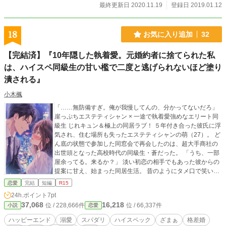
役令嬢』だったんだから。
最終更新日 2020.11.19
登録日 2019.01.12
18
お気に入り追加
32
【完結済】『10年隠した執着愛。元婚約者に捨てられた私
は、ハイスペ同級生の甘い檻で二度と逃げられないほど塗り
潰される』
小木楓
「……無防備すぎ。俺が我慢してんの、分かってないだろ」
崖っぷちエステティシャン × 一途で執着愛強めなエリート同
級生 じれキュン＆極上の同居ラブ！ ５年付き合った彼氏に浮
気され、住む場所も失ったエステティシャンの萌（27）。 ど
ん底の状態で参加した同窓会で再会したのは、超大手商社の
出世頭となった高校時代の同級生・蒼だった。 「うち、一部
屋余ってる。来るか？」 淡い初恋の相手でもあった彼からの
提案に甘え、始まった同居生活。 昔のようにタメ口で笑い合
い、美味しいご飯を一緒に食べる、居心地の良い日々。 けれ
恋愛
完結
短編
R15
ど、家賃代わりの条件である「毎夜の密着マッサージ」が始
24h.ポイント
7pt
まると、彼は昼間とは違う「大人の男の色気」をむき出しに
37,068
16,218
位 / 228,666件
位 / 66,337件
小説
恋愛
してきて――！？ 「……無防備すぎ。俺が我慢してんの、分
かってないだろ」 実は彼には、高校時代から萌だけに秘めて
ハッピーエンド
溺愛
スパダリ
ハイスペック
ざまぁ
格差婚
いた「極上の執着」があって……。 「気の置けない友達」の