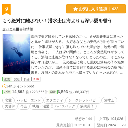
9
お気に入り追加
423
もう絶対に離さない！潜水士は海よりも深い愛を誓う
せいとも
書籍情報
都内で美容師をしている凪紗の元へ、父が海難事故に遭った
と兄から連絡が入る。 大好きな父との突然の別れが待ってい
た。 仕事復帰できずに落ち込んでいた凪紗は、地元の海で湊
翔と出会う。 二人は深い関係に。ところが突然別れがやって
くる。湊翔と連絡が取れなくなってしまったのだ。 そこから
長いすれ違いが…… 元の生活に戻った凪紗は湊翔の子を妊娠
していたのだ。 出産子育てに奮闘する凪紗に同窓会の案内が
来る。湊翔との別れから地元へ帰っていなかった凪紗が、同
窓会へ出席するために数年振りに地元へ帰る。 そこで、湊翔
恋愛
完結
長編
R18
と再会することになる。 すれ違った二人の幸せな結婚までの
24h.ポイント
56pt
ラブストーリー
14,892
6,593
位 / 228,666件
位 / 66,337件
小説
恋愛
恋愛
ハッピーエンド
エタニティ
シークレットベビー
潜水士
美容師
再会
執着・溺愛
ハイスペック
筋肉男子
感想数 144
文字数 104,026
最終更新日 2025.01.31
登録日 2024.11.29