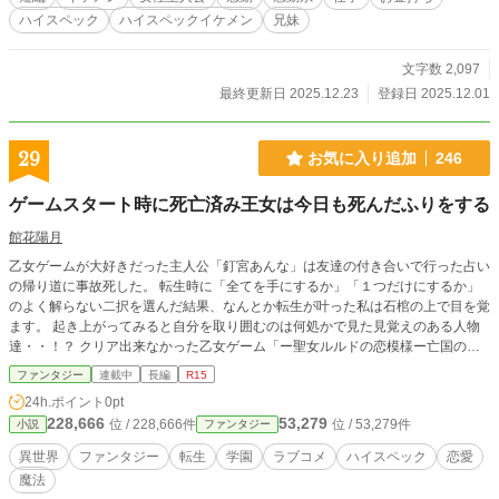
ハイスペック
ハイスペックイケメン
兄妹
文字数 2,097
最終更新日 2025.12.23
登録日 2025.12.01
29
お気に入り追加
246
ゲームスタート時に死亡済み王女は今日も死んだふりをする
館花陽月
乙女ゲームが大好きだった主人公「釘宮あんな」は友達の付き合いで行った占い
の帰り道に事故死した。 転生時に「全てを手にするか」「１つだけにするか」
のよく解らない二択を選んだ結果、なんとか転生が叶った私は石棺の上で目を覚
ます。 起き上がってみると自分を取り囲むのは何処かで見た見覚えのある人物
達・・！？ クリア出来なかった乙女ゲーム「ー聖女ルルドの恋模様ー亡国のセ
レナード」の世界にいた。 どうやら私が転生したのは、ゲーム内の王太子様ク
ファンタジー
連載中
長編
R15
レトスのルートで、一瞬だけ登場（モノクロ写真）したヒロインのルルドに姿形
24h.ポイント
0pt
がそっくりな初恋の王女様だった。 ゲームスタート時には死亡していた私が、
228,666
53,279
位 / 228,666件
位 / 53,279件
小説
ファンタジー
ゲームが始まるまで生き残れるのか。 そして、どうやら転生をさせた女神様の
話によると生きている限り命を狙われ続けることになりそうなんだけど・・。建
異世界
ファンタジー
転生
学園
ラブコメ
ハイスペック
恋愛
国の女神の生まれ変わりとして授かった聖女の８つの力の内、徹底的防御「一定
魔法
時間の仮死」（死んだふり）が出来る力しか使えないって無理ゲー。誰かに暗殺