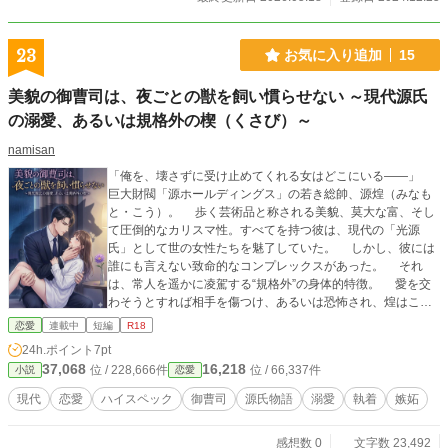
23
お気に入り追加
15
美貌の御曹司は、夜ごとの獣を飼い慣らせない ～現代源氏
の溺愛、あるいは規格外の楔（くさび）～
namisan
「俺を、壊さずに受け止めてくれる女はどこにいる――」
巨大財閥「源ホールディングス」の若き総帥、源煌（みなも
と・こう）。 歩く芸術品と称される美貌、莫大な富、そし
て圧倒的なカリスマ性。すべてを持つ彼は、現代の「光源
氏」として世の女性たちを魅了していた。 しかし、彼には
誰にも言えない致命的なコンプレックスがあった。 それ
は、常人を遥かに凌駕する“規格外”の身体的特徴。 愛を交
わそうとすれば相手を傷つけ、あるいは恐怖され、煌はこれ
まで一度たりとも「心と体が繋がる」充足感を得たことがな
恋愛
連載中
短編
R18
かったのだ。 深い孤独と虚無を抱えて生きてきた煌。 そ
24h.ポイント
7pt
んなある雨の日、彼は運命に出会う。 路地裏で震えていた
37,068
16,218
位 / 228,666件
位 / 66,337件
小説
恋愛
身寄りのない少女、紫苑（しおん）。 彼女の中に、かつて
愛した女性の面影と、自らの孤独を埋める可能性を見出した
現代
恋愛
ハイスペック
御曹司
源氏物語
溺愛
執着
嫉妬
煌は、彼女を自宅へと連れ去り、宣言する。 「お前を、俺だ
けのものにする。俺のすべてを受け入れられる女に、俺が育
感想数 0
文字数 23,492
てるんだ」 これは、愛を知らない美しき野獣と、愛を教え