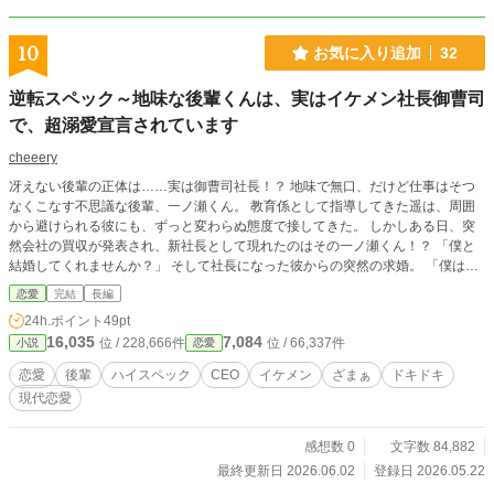
10
お気に入り追加
32
逆転スペック～地味な後輩くんは、実はイケメン社長御曹司
で、超溺愛宣言されています
cheeery
冴えない後輩の正体は……実は御曹司社長！？ 地味で無口、だけど仕事はそつ
なくこなす不思議な後輩、一ノ瀬くん。 教育係として指導してきた遥は、周囲
から避けられる彼にも、ずっと変わらぬ態度で接してきた。 しかしある日、突
然会社の買収が発表され、新社長として現れたのはその一ノ瀬くん！？ 「僕と
結婚してくれませんか？」 そして社長になった彼からの突然の求婚。 「僕はも
う、手加減しませんよ」 超溺愛宣言されているんですけど…！
恋愛
完結
長編
24h.ポイント
49pt
16,035
7,084
位 / 228,666件
位 / 66,337件
小説
恋愛
恋愛
後輩
ハイスペック
CEO
イケメン
ざまぁ
ドキドキ
現代恋愛
感想数 0
文字数 84,882
最終更新日 2026.06.02
登録日 2026.05.22