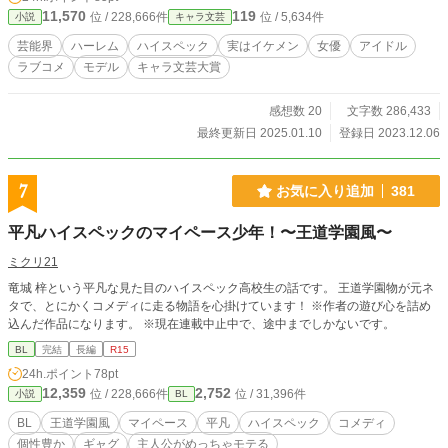
11,570
119
位 / 228,666件
位 / 5,634件
小説
キャラ文芸
芸能界
ハーレム
ハイスペック
実はイケメン
女優
アイドル
ラブコメ
モデル
キャラ文芸大賞
感想数 20
文字数 286,433
最終更新日 2025.01.10
登録日 2023.12.06
7
お気に入り追加
381
平凡ハイスペックのマイペース少年！〜王道学園風〜
ミクリ21
竜城 梓という平凡な見た目のハイスペック高校生の話です。 王道学園物が元ネ
タで、とにかくコメディに走る物語を心掛けています！ ※作者の遊び心を詰め
込んだ作品になります。 ※現在連載中止中で、途中までしかないです。
BL
完結
長編
R15
24h.ポイント
78pt
12,359
2,752
位 / 228,666件
位 / 31,396件
小説
BL
BL
王道学園風
マイペース
平凡
ハイスペック
コメディ
個性豊か
ギャグ
主人公がめっちゃモテる