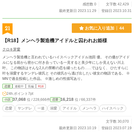
感想数 0
文字数 42,429
最終更新日 2023.11.29
登録日 2023.10.31
21
お気に入り追加
44
【R18】メンヘラ製造機アイドルと囚われお姫様
クロキ芽愛
メンヘラ製造機と言われているハイスペックアイドル池田 優。 その優がアイド
ルになる前から密かに付き合っている一見すると美少年にしか見えない川上
叶。 この物語はそんな2人の禁断の恋を綴ったもの……ではなく、 ひたすらに
叶を溺愛するヤンデレ彼氏と その彼氏から逃げ出したい彼女の物語である。 ※
MNで過去投稿した作品。 ※激しめの性描写あり。
恋愛
連載中
長編
R18
24h.ポイント
7pt
37,068
16,218
位 / 228,666件
位 / 66,337件
小説
恋愛
恋愛
ヤンデレ
一途
溺愛
アイドル
メンヘラ
ハイスペック
文字数 30,070
最終更新日 2023.10.19
登録日 2023.07.19