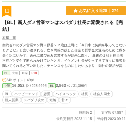
11
お気に入り追加
274
【BL】新人ダメ営業マンはスパダリ社長に溺愛される【完
結】
衣草 薫
契約ゼロのダメ営業マン野々原蒼２２歳は上司に「今日中に契約を取ってこない
とクビだ」と言い渡される。亡き両親の残した借金と奨学金の返済のために職を
失う訳にいかず、必死に飛び込み営業するが結果は散々。 最後の１社も担当者
不在だと受付で断られかけていたとき、イケメン社長がやってきて直々に商談を
聞いてくれると言い出した。チャンスをものにしたいあまり「御社の製品が昔か
ら大好きで」と出まかせを言ったことをきっかけに、契約と引き換えにうちの新
BL
完結
短編
R18
商品のテスターをしてほしいとお願いされ……。お安い御用と引き受けたら、そ
24h.ポイント
49pt
の会社はゲイ向けアダルトグッズの会社で……。スパダリ社長×苦労人営業マン
16,052
3,863
位 / 228,666件
位 / 31,396件
小説
BL
BL
ハッピーエンド
恋愛
ハイスペック
社長
社会人同士
新人営業
スパダリ攻め
短編
甘々
感想数 2
文字数 67,887
最終更新日 2023.11.15
登録日 2023.09.11