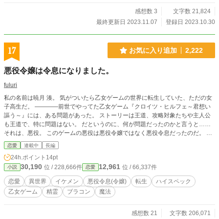
感想数 3
文字数 21,824
最終更新日 2023.11.07
登録日 2023.10.30
17
お気に入り追加
2,222
悪役令嬢は令息になりました。
fuluri
私の名前は暁月 湊。 気がついたら乙女ゲームの世界に転生していた、ただの女
子高生だ。 ————前世でやってた乙女ゲーム『クロイツ・ヒルフェ～君想い
謳う～』には、ある問題があった。 ストーリーは王道、攻略対象たちや主人公
も王道で、特に問題はない。 だというのに、何が問題だったのかと言うと……
それは、悪役。 このゲームの悪役は悪役令嬢ではなく悪役令息だったのだ。 ま
ぁ、それ自体は別にたまにあることだし、特に問題ではない。 問題なのは、何
恋愛
連載中
長編
故悪役が攻略対象に並ぶ……いや、むしろ追い越すほどのスペックなのか、とい
24h.ポイント
14pt
うこと。 悪役であるのにも関わらず、攻略対象と並んでも全く違和感がない
30,190
12,961
位 / 228,666件
位 / 66,337件
小説
恋愛
凛々しい美形であり、それに加えて性格も優しく公平で、身分は高いのに傲ると
ころもなく、能力も高く、他の者から慕われる完璧な人物。 …そんな人物が、
恋愛
異世界
イケメン
悪役令息(令嬢)
転生
ハイスペック
悪役。 繰り返す。 …悪役、なのだ。 どうしてこんな美味しいキャラ設定を悪役
乙女ゲーム
精霊
ブラコン
魔法
に持ってきたのかと、ネットでは大炎上だった。 …私も、運営に一言だけ言い
たいことがある。 「どーして悪役令息が攻略できないんだ！！！」 ……ま、今
思えば攻略できないのも当然だと思う。 なんせ、『悪役令息』は─── ───『悪
感想数 21
文字数 206,071