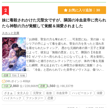
2
お気に入り追加
30
妹に毒殺されかけた元聖女ですが、隣国の冷血皇帝に売られ
たら神獣の力が覚醒して覚醒＆溺愛されました
スカッと文庫
「お姉様、聖女の力も奪われて……可哀想にね」 実の妹・セ
シリアの手によって毒を盛られ、聖女の力を失ったと濡れ衣
を着せられたレティシア。 愚かな元婚約者の第一王子と実家
によって、彼女は「無能の悪女」として、隣国の【冷血皇
帝】ゼノヴィスへ売られることになってしまう。 死を覚悟し
て隣国へと連行されたレティシアだったが、体内で毒を克服
した瞬間、抑え込まれていた神聖力が爆発的に覚醒！ さら
に、「冷血」と恐れられていた皇帝ゼノヴィスは、傷ついた
レティシアを見るなり―― 「――よくぞ無事で届いてくれ
恋愛
完結
短編
た。我が愛しき宝よ。二度と誰にも傷つけさせない」 なん
24h.ポイント
468pt
と、彼は噂とは真逆の過保護で甘々な極度愛妻家だった！？
2,860
1,560
位 / 228,666件
位 / 66,337件
小説
恋愛
最強の神獣の力を手に入れ、隣国で過保護に甘やかされる至
福の日々を送るレティシア。 一方その頃。真の聖女であった
ざまぁ
女主人公
元聖女
追放
冷血皇帝
ハッピーエンド
溺愛
レティシアを失い、代わりに偽聖女の妹を担ぎ上げた母国
ハイスペック
ファンタジー
恋愛
は、神聖力が途絶えたことで大量の魔獣に襲われ、崩壊寸前
へと追い詰められていて――？ 「今更助けてほしい？ ……私