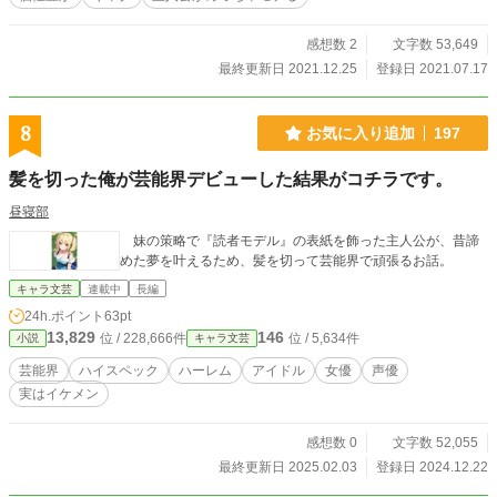
感想数 2
文字数 53,649
最終更新日 2021.12.25
登録日 2021.07.17
8
お気に入り追加
197
髪を切った俺が芸能界デビューした結果がコチラです。
昼寝部
妹の策略で『読者モデル』の表紙を飾った主人公が、昔諦
めた夢を叶えるため、髪を切って芸能界で頑張るお話。
キャラ文芸
連載中
長編
24h.ポイント
63pt
13,829
146
位 / 228,666件
位 / 5,634件
小説
キャラ文芸
芸能界
ハイスペック
ハーレム
アイドル
女優
声優
実はイケメン
感想数 0
文字数 52,055
最終更新日 2025.02.03
登録日 2024.12.22