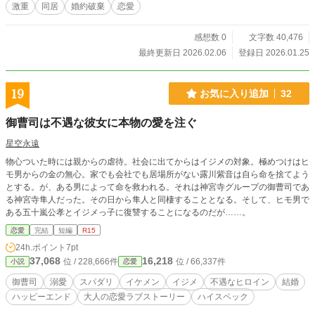
激重
同居
婚約破棄
恋愛
境界線が甘く溶けていく、同居溺愛ラブストーリー。 こちら
はサックと楽しめて毎日キュンと楽しめる内容にしておりま
す。 ※最後は元彼を徹底撃退！ 極上のハッピーエンドをお約
感想数 0
文字数 40,476
束します。
最終更新日 2026.02.06
登録日 2026.01.25
19
お気に入り追加
32
御曹司は不遇な彼女に本物の愛を注ぐ
星空永遠
物心ついた時には親からの虐待。社会に出てからはイジメの対象。極めつけはヒ
モ男からの金の無心。家でも会社でも居場所がない露川紫音は自ら命を捨てよう
とする。が、ある男によって命を救われる。それは神宮寺グループの御曹司であ
る神宮寺隼人だった。その日から隼人と同棲することとなる。そして、ヒモ男で
ある五十嵐公孝とイジメっ子に復讐することになるのだが……。
恋愛
完結
短編
R15
24h.ポイント
7pt
37,068
16,218
位 / 228,666件
位 / 66,337件
小説
恋愛
御曹司
溺愛
スパダリ
イケメン
イジメ
不遇なヒロイン
結婚
ハッピーエンド
大人の恋愛ラブストーリー
ハイスペック