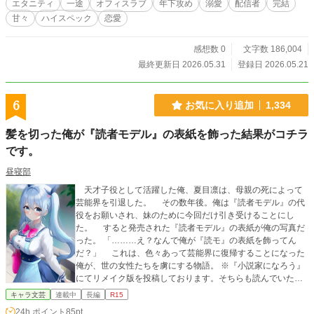
エタニティ
一途
オフィスラブ
年下攻め
溺愛
配信者
完結
る日、彼が社会人の常識『ホウレンソウ』を自分にしなかったことで、あるミス
甘々
ハイスペック
恋愛
が発覚し、凛子は彼を初めて強く叱責する。凛子に『テキトーに仕事をしてい
る』と言われ、本気で怒った彼がオフィスを出て行ってしまったことで、物語は
大きく動き出す。 初めて二人で飲みに行った夜、普段の塩対応ではなく優しく
感想数 0
文字数 186,004
あたたかな声で話す彼に、一緒にいて安心感を覚える自分自身に凛子の中で育っ
最終更新日 2026.05.31
登録日 2026.05.21
ていたある疑惑が、確信へと変わっていって――？ 「……あ、あの。芦谷くん
ってもしかして」 ――芦谷くんが、KANATA……なの？ 「え、ここ、ど
こ……！？」 ――っていうか、何で私の隣に彼が、芦谷くんが！？ 見知らぬ部
6
お気に入り追加
1,334
屋のベッドで目を覚ました時、隣にいたのは部下の芦谷で――！？ 状況が飲み
込みきれない凛子に彼が言った。 「その様子じゃ、昨夜の事、何にも覚えてな
髪を切った俺が『読者モデル』の表紙を飾った結果がコチラ
いっすよね？」 酒に酔ってうっかり部下の芦谷と寝てしまったのかと動揺する
凛子に 芦谷は彼の部屋を案内し、あるものを見せ――。 「つまり、『初めまし
です。
て、あなたの推しです』って事っすね。配信、いつも聴いてくれてありがとな―
昼寝部
―Rinさん。俺、ずっと会いたかった。俺は、――凛子さんとシたい。凛子さん
は？ 俺に、抱かれたくないですか？」 これまでずっと塩対応だった部下。 彼
天才子役として活躍した俺、夏目凛は、母親の死によって
には秘密の顔があった。彼は、凛子の推し、イケボ配信者で！？ 第18回らぶド
芸能界を引退した。 その数年後。俺は『読者モデル』の代
ロップス恋愛小説コンテスト応募落選後、 R18シーンを中心に改稿しこちらで
役をお願いされ、妹のために今回だけ引き受けることにし
連載→完結済み（5/31（日））
た。 すると発売された『読者モデル』の表紙が俺の写真だ
った。 「………え？なんで俺が『読モ』の表紙を飾ってん
だ？」 これは、色々あって芸能界に復帰することになった
俺が、世の女性たちを虜にする物語。 ※『小説家になろう』
にてリメイク版を投稿しております。そちらも読んでいただ
けると嬉しいです。
キャラ文芸
連載中
長編
R15
24h.ポイント
85pt