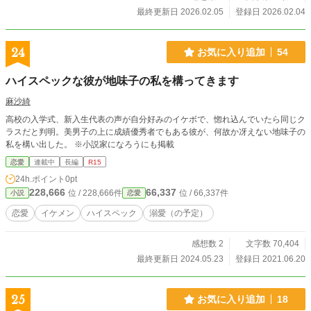
込まれる無垢な少女の、歪で甘美なシンデレラ・ストーリ
最終更新日 2026.02.05
登録日 2026.02.04
ー。
24
お気に入り追加
54
ハイスペックな彼が地味子の私を構ってきます
麻沙綺
高校の入学式、新入生代表の声が自分好みのイケボで、惚れ込んでいたら同じク
ラスだと判明。美男子の上に成績優秀者でもある彼が、何故か冴えない地味子の
私を構い出した。 ※小説家になろうにも掲載
恋愛
連載中
長編
R15
24h.ポイント
0pt
228,666
66,337
位 / 228,666件
位 / 66,337件
小説
恋愛
恋愛
イケメン
ハイスペック
溺愛（の予定）
感想数 2
文字数 70,404
最終更新日 2024.05.23
登録日 2021.06.20
25
お気に入り追加
18