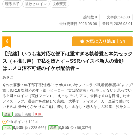
ロインたちが織りなす日常系ラブコメ（シミュレーション）小説です。 派手な
理系男子
複数ヒロイン
視点変更
一発ネタや過激な展開はありません。その代わり、1話、2話と読み進めるほど
に、キャラクターたちの絶妙な距離感や、クスッと笑える会話のラリーがじわじ
わとクセになるような、丁寧な物語を目指しています。 ぜひ、お気に入りの飲
感想数 0
文字数 54,638
み物でも片手に、読むほどに味が出る彼らの日常をのんびりとお楽しみくださ
最終更新日 2026.08.06
登録日 2026.08.01
い！ ※ひとつだけご注意を。キャラクターたちの掛け合いが急にツボに入るこ
とがあります。お好みの飲み物を飲んでいる時に、不意に「ぷっ」と吹き出して
しまわないよう、くれぐれもご注意ください（笑）。 ※本作品は他サイトにも
5
お気に入り追加
34
重複投稿しています。
【完結】いつも塩対応な部下は重すぎる執着愛と本気セック
ス（＋推し声）で私を堕とす～SSRハイスペ新人の素顔
は…メロ沼不可避のイケボ配信者～
あさば
今作の要素：年下部下/配信者/イケボ/メロい/オフィスラブ/執着愛/溺愛/ギャップ/
激しめR18 塩対応の年下部下ヒーロー（実は配信者）×仕事しかないと思ってい
る上司ヒロイン（実はファン）。 えっちでシリアス、最後はメロを目指したオ
フィス・ラブ。過去作を改稿して完結。 大手オーディオメーカー企業で働いて
いる久坂 凛子(くさか りんこ)は、夢なし・金なし・恋人なしの29歳、独身女
子。自宅と職場の往復のみの社会人生活に慣れきってしまった彼女だが、そんな
恋愛
完結
長編
R18
毎日に癒しと潤いをくれる存在がいた。凛子の人生で初めて出来た推し≪イケメ
24h.ポイント
142pt
ンボイスで人気の配信者≫KANATA。 彼の声をご褒美に、何とか自分を保って
8,539
3,855
位 / 228,666件
位 / 66,337件
小説
恋愛
いる。 職場で主任になり初めて新人の教育係を任され、同じ部署に配属された
新入社員、芦谷 奏汰（あしや そうた）に世代間ギャップで悩まされる毎日。 あ