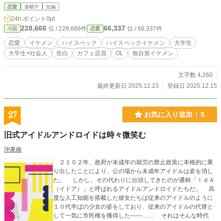
恋愛
連載中
短編
24h.ポイント
0pt
228,666
66,337
位 / 228,666件
位 / 66,337件
小説
恋愛
恋愛
イケメン
ハイスペック
ハイスペックイケメン
大学生
大学生×社会人
告白
カフェ店員
OL
無自覚イケメン
文字数 4,260
最終更新日 2025.12.23
登録日 2025.12.15
27
お気に入り追加
5
旧式アイドルアンドロイドは時々微笑む
沖果南
２１０２年、政府が未成年の就労の禁止政策に本格的に乗
り出したことにより、公の場から未成年アイドルは姿を消し
た。 しかし、その代わりに台頭してきたのが通称「ＩｄＡ
（イドア）」と呼ばれるアイドルアンドロイドたちだ。 高
度な人工知能を搭載した彼女たちは従来のアイドルのように
１０代半ばの少女の姿をしており、従来のアイドルの代替と
して一気に市民権を獲得した――…… それはそんな時代