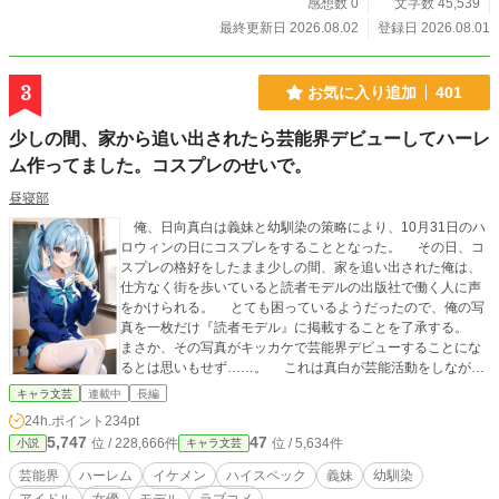
を売ったのは、そちらでしょう？」 毒殺未遂からの大逆転！
感想数 0
文字数 45,539
覚醒聖女と過保護な冷血皇帝が贈る、爽快スカッと＆甘々溺
最終更新日 2026.08.02
登録日 2026.08.01
愛ファンタジー！
3
お気に入り追加
401
少しの間、家から追い出されたら芸能界デビューしてハーレ
ム作ってました。コスプレのせいで。
昼寝部
俺、日向真白は義妹と幼馴染の策略により、10月31日のハ
ロウィンの日にコスプレをすることとなった。 その日、コ
スプレの格好をしたまま少しの間、家を追い出された俺は、
仕方なく街を歩いていると読者モデルの出版社で働く人に声
をかけられる。 とても困っているようだったので、俺の写
真を一枚だけ『読者モデル』に掲載することを了承する。
まさか、その写真がキッカケで芸能界デビューすることにな
るとは思いもせず……。 これは真白が芸能活動をしなが
ら、義妹や幼馴染、アイドル、女優etcからモテモテとなり、
キャラ文芸
連載中
長編
全国の女性たちを魅了するだけのお話し。
24h.ポイント
234pt
5,747
47
位 / 228,666件
位 / 5,634件
小説
キャラ文芸
芸能界
ハーレム
イケメン
ハイスペック
義妹
幼馴染