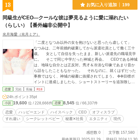
13
お気に入り追加
199
同級生がCEO―クールな彼は夢見るように愛に溺れたい
（らしい）【番外編非公開中】
光月海愛（光月ミア）
「二度となつみ以外の女を抱けないと思ったら虚しくて」
なつみは、二年前婚約破棄してから派遣社員として働く三十
歳。 女として自信を失ったまま、新しい派遣先の職場見学
に。 そこで同じ中学だった神城と再会。 CEOである神城
は、地味な自分とは正反対。秀才＆冷淡な印象であまり昔か
ら話をしたこともなかった。 それなのに、就くはずだった
事務ではなく、神城の秘書に抜擢されてしまう。 ✜✜目標ポ
イントに達成しましたら、ショートストーリーを追加致しま
す。ぜひお気に入り登録＆しおりをお願いします✜✜
恋愛
完結
長編
R18
24h.ポイント
35pt
19,600
8,545
位 / 228,666件
位 / 66,337件
小説
恋愛
恋愛
ハッピーエンド
ハイスペック
CEO
オフィスラブ
すれ違い
シークレットベビー
秘書✕社長
エタニティ
現代
感想数 0
文字数 157,580
最終更新日 2025.01.29
登録日 2024.11.30