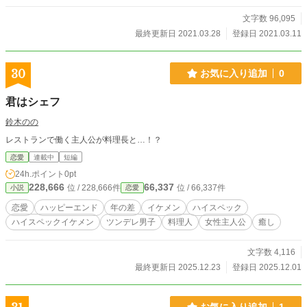
対象として狙わている私が生き残ることは出来るのか！？
文字数 96,095
最終更新日 2021.03.28
登録日 2021.03.11
30
お気に入り追加
0
君はシェフ
鈴木のの
レストランで働く主人公が料理長と…！？
恋愛
連載中
短編
24h.ポイント
0pt
228,666
66,337
位 / 228,666件
位 / 66,337件
小説
恋愛
恋愛
ハッピーエンド
年の差
イケメン
ハイスペック
ハイスペックイケメン
ツンデレ男子
料理人
女性主人公
癒し
文字数 4,116
最終更新日 2025.12.23
登録日 2025.12.01
お気に入り追加
1