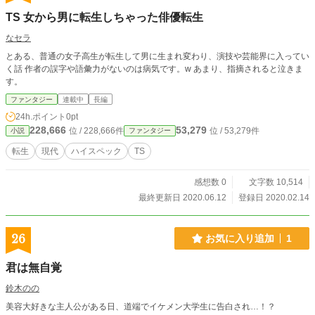
TS 女から男に転生しちゃった俳優転生
なセラ
とある、普通の女子高生が転生して男に生まれ変わり、演技や芸能界に入ってい
く話 作者の誤字や語彙力がないのは病気です。‪w あまり、指摘されると泣きま
す。
ファンタジー
連載中
長編
24h.ポイント
0pt
228,666
53,279
位 / 228,666件
位 / 53,279件
小説
ファンタジー
転生
現代
ハイスペック
TS
感想数 0
文字数 10,514
最終更新日 2020.06.12
登録日 2020.02.14
26
お気に入り追加
1
君は無自覚
鈴木のの
美容大好きな主人公がある日、道端でイケメン大学生に告白され…！？