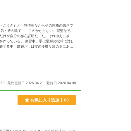
・こうき）と、特待生ながらその性格の悪さで
だけが自分の存在証明だった。それゆえに彼
零は昂輝の投球に対し
難する中、昂輝だけは零の冷徹な瞳の奥にある
えている。自分を「誰からも愛されない欠陥
を尊敬しつつも、自分のせいで兄が孤独であること
363
最終更新日 2026.04.21
登録日 2026.04.08
お気に入り追加
69