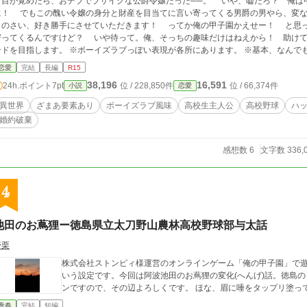
目が覚めたら、おデブでブサイクな公爵令嬢だった──。 いや、嘘だろ？ 俺は
に！ でもこの醜い令嬢の身分と財産を目当てに言い寄ってくる男爵の男やら、変な
このさい、好き勝手にさせていただきます！ ってか俺の甲子園かえせー！ と思
寄ってくるんですけど？ いや待って。俺、そっちの趣味だけはねえから！ 助けて
ンドを目指します。 ※ボーイズラブっぽい表現が各所にあります。 ※基本、なんで
思ってください。でも愛はある、きっとある！ ※小説家になろう、カクヨムにても
恋愛
完結
長編
R15
38,196
16,591
24h.ポイント
7pt
位 / 228,850件
位 / 66,374件
小説
恋愛
異世界
ざまあ要素あり
ボーイズラブ風味
高校生主人公
高校野球
ハ
婚約破棄
感想数 6
文字数 336,
4
池田のお蔦狸ー徳島県立太刀野山農林高校野球部与太話
野栗
株式会社ストンピィ様運営のオンラインゲーム「俺の甲子園」で
いう設定です。今回は阿波池田のお蔦狸の変化(へんげ)話。徳島
ンですので、その辺よろしくです。 ほな、眉に唾をタ
青春
完結
短編