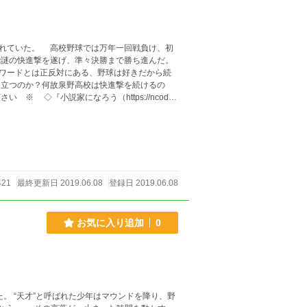
れていた。 高校野球では万年一回戦負け、初
謎の快進撃を遂げ、準々決勝まで勝ち進んだ。
ワードとは正反対にある、野球は好きだから続
立つのか？何故泉野高校は快進撃を続けるの
掲載
421
最終更新日 2019.06.08
登録日 2019.06.08
お気に入り追加
0
。 “天才”と呼ばれた少年はマウンドを降り、野