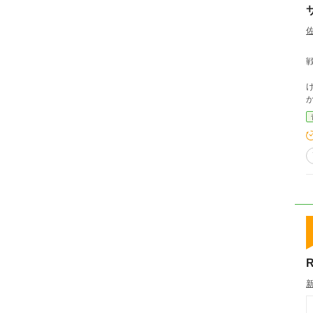
か？ ※ 作中の学校名は現実の学校と関係は一切あ
s
R