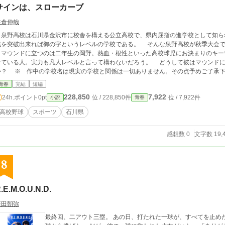
サインは、スローカーブ
佐倉伸哉
泉野高校は石川県金沢市に校舎を構える公立高校で、県内屈指の進学校として知ら
戦を突破出来れば御の字というレベルの学校である。 そんな泉野高校が秋季大会で
マウンドに立つのは二年生の岡野。熱血・根性といった高校球児にお決まりのキー
けている人。実力も凡人レベルと言って構わないだろう。 どうして彼はマウンドに
りません。その点予めご了承下さい ※ ◇『小説家になろう（https://ncode.
yosetu.com/n3264eo/ ）』、私が運営するサイト『海の見える高台の家』でも同時
青春
完結
短編
228,850
7,922
24h.ポイント
0pt
位 / 228,850件
位 / 7,922件
小説
青春
高校野球
スポーツ
石川県
感想数 0
文字数 19,
8
.E.M.O.U.N.D.
新田朝弥
最終回、二アウト三塁。 あの日、打たれた一球が、すべてを止めた