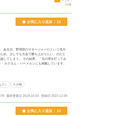
46
件
お気に入り追加
12
。 ある日、野球部のマネージャーだという滝川
るため、少しでも大会で勝ち上がりたい」のだと
論してしまう。 その結果、「兄の球を打ってみ
。 彼はその挑発に乗ってしまうが…… 小説家になろう・カクヨム・ハーメルンにも掲載しています。
など）
スポ根
879
最終更新日 2024.10.03
登録日 2023.12.04
お気に入り追加
13