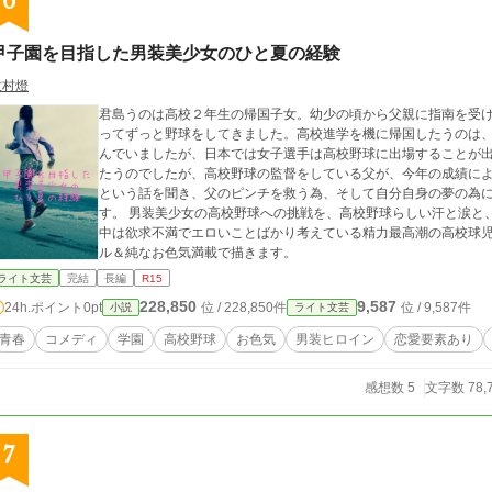
6
甲子園を目指した男装美少女のひと夏の経験
牧村燈
君島うのは高校２年生の帰国子女。幼少の頃から父親に指南を受
ってずっと野球をしてきました。高校進学を機に帰国したうのは
んでいましたが、日本では女子選手は高校野球に出場することが出来ませんでした。 意
たうのでしたが、高校野球の監督をしている父が、今年の成績に
という話を聞き、父のピンチを救う為、そして自分自身の夢の為
す。 男装美少女の高校野球への挑戦を、高校野球らしい汗と涙と、純粋でまじめで一生懸命な、でもその実、頭の
中は欲求不満でエロいことばかり考えている精力最高潮の高校球
ル＆純なお色気満載で描きます。
ライト文芸
完結
長編
R15
228,850
9,587
24h.ポイント
0pt
位 / 228,850件
位 / 9,587件
小説
ライト文芸
青春
コメディ
学園
高校野球
お色気
男装ヒロイン
恋愛要素あり
感想数 5
文字数 78,
7