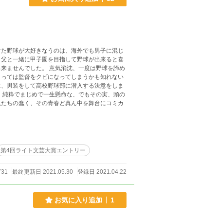
けた野球が大好きなうのは、海外でも男子に混じ
、父と一緒に甲子園を目指して野球が出来ると喜
気消沈、一度は野球を諦め
よっては監督をクビになってしまうかも知れない
に、男装をして高校野球部に潜入する決意をしま
児たちの蠢く、その青春ど真ん中を舞台にコミカ
第4回ライト文芸大賞エントリー
731
最終更新日 2021.05.30
登録日 2021.04.22
お気に入り追加
1