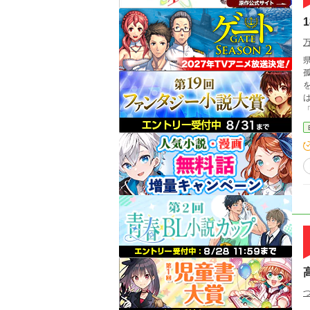
孤
は
「飢
品」だと信