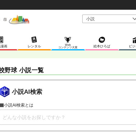
Web
稿漫画
レンタル
絵本ひろば
ビジ
コンテンツ大賞
校野球 小説一覧
小説AI検索
小説AI検索とは