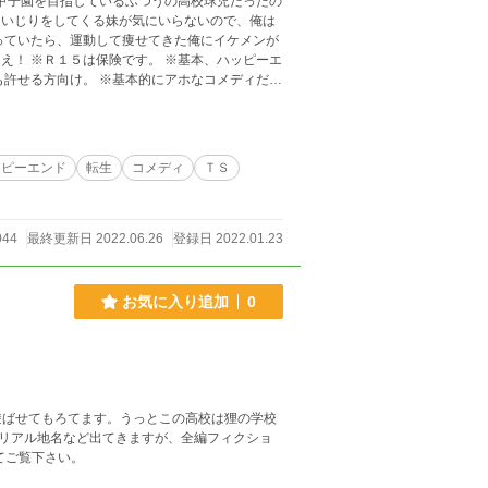
甲子園を目指しているふつうの高校球児だったの
いじりをしてくる妹が気にいらないので、俺は
っていたら、運動して痩せてきた俺にイケメンが
え！ ※Ｒ１５は保険です。 ※基本、ハッピーエ
も許せる方向け。 ※基本的にアホなコメディだと
同時更新。
ッピーエンド
転生
コメディ
ＴＳ
044
最終更新日 2022.06.26
登録日 2022.01.23
お気に入り追加
0
遊ばせてもろてます。うっとこの高校は狸の学校
のリアル地名など出てきますが、全編フィクショ
ップリ塗ってご覧下さい。