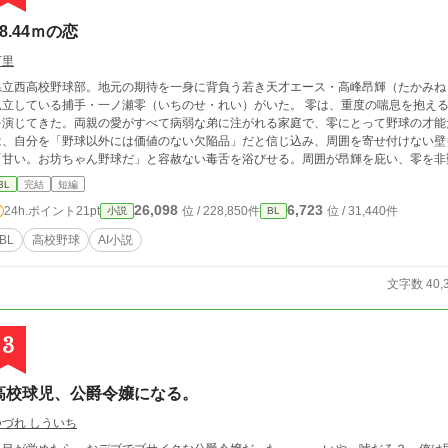
18.44ｍの恋
万里
県立西高校野球部。地元の期待を一身に背負う若き天才エース・高峰昂輝（たかみね
立している捕手・一ノ瀬零（いちのせ・れい）がいた。 零は、重度の喘息を抱える弟・透の陰で、「手のかからない、完璧な兄」
を演じてきた。両親の愛がすべて病弱な弟に注がれる家庭で、零にとって野球の才能
、自分を「野球以外には価値のない欠陥品」だと信じ込み、周囲を寄せ付けない壁を作っている。 練習中、
「甘い。お坊ちゃん野球だ」と容赦ない毒舌を浴びせる。周囲が昂輝を庇い、零を非
え」に気づき、彼を自分の専属捕手として指名する。 一ノ瀬 零（いちのせ れい） / 捕手 天才的なフレーミング技術を持つが、毒
BL
完結
短編
舌で傲慢。病弱な弟・透（とおる）への複雑な嫉妬と、両親の愛に飢えた「闇」を抱
26,098
6,723
24h.ポイント
21pt
位 / 228,850件
位 / 31,440件
小説
BL
じている。 高峰 昂輝（たかみね こうき） / 投手 地元名士の息子で、誰もが憧れるスター投手。爽やかで人当たりが良い。
一ノ瀬 透（いちのせ とおる） / 弟 重度の喘息で入退院を繰り返している。兄の零
BL
高校野球
AI小説
を申し訳なく思っている。
文字数 40,
3
高校球児、公爵令嬢になる。
つづれ しういち