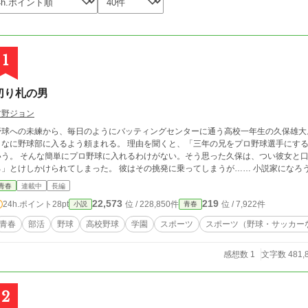
1
切り札の男
古野ジョン
野球への未練から、毎日のようにバッティングセンターに通う高校一年生の久保雄大
まなに野球部に入るよう頼まれる。 理由を聞くと、「三年の兄をプロ野球選手にす
いう。 そんな簡単にプロ野球に入れるわけがない。そう思った久保は、つい彼女と口
ろ」とけしかけられてしまった
青春
連載中
長編
22,573
219
24h.ポイント
28pt
位 / 228,850件
位 / 7,922件
小説
青春
青春
部活
野球
高校野球
学園
スポーツ
スポーツ（野球・サッカー
感想数 1
文字数 481,
2