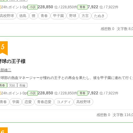
228,850
7,922
24h.ポイント
0pt
位 / 228,850件
位 / 7,922件
小説
青春
高校野球
徳島
狸
青春
甲子園
野球
方言
たぬき
感想数 0
文字数 8,
5
野球の王子様
軽部雄二
野球部の熱血マネージャーが憧れの王子との再会を果たし、彼を甲子園に連れて行く
青春
完結
長編
228,850
7,922
24h.ポイント
0pt
位 / 228,850件
位 / 7,922件
小説
青春
青春
学園
恋愛
青春恋愛
コメディ
高校野球
感想数 0
文字数 116,