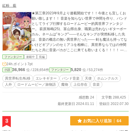
紅粉 藍
★第三章2023年9月より連載開始です！！今後とも宜しくお
願い致します！！ 音楽を知らない世界で仲間を作り、バンド
としてライブ行脚するロードムービー的異世界ファンタジ
ー。 萩原旭鳴(25)、富山県出身、職業は売れないギターボー
カル。ネームは”キング”――そんなキングが突然転移した先
は、音楽の概念の無い異世界だった―― 剣も魔法も持ってな
いけどギブソンのセミアコを相棒に、異世界ならではの仲間
たちと共に音楽バカがここに来ても歌いまくる！！！！ ――
音楽の力を信じる貴方へ捧ぐ……！
ファンタジー
連載中
長編
24h.ポイント
7pt
36,966
5,820
位 / 228,654件
位 / 53,274件
小説
ファンタジー
異世界転生/転移
エレキギター
バンド音楽
天使
ホムンクルス
人外
ロードムービー／旅物語
魔物
上位存在
音楽
感想数 24
文字数 288,425
最終更新日 2024.01.11
登録日 2022.07.30
3
お気に入り追加
64