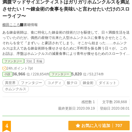
満腹マッドサイエンティストはガリガリホムンクルスを満足
させたい！〜錬金術の食事を美味いと言わせたいだけのスロ
ーライフ〜
櫛田こころ
書籍情報
ある錬金術師は、食に特化した錬金術の技術だけを駆使して、日々満腹生活を送
っていたのだが。偶然の産物で出来た人型ホムンクルスに食事をさせたところ、
それらを全て『まずい』と豪語されてしまう。 そこから始まった……ホムンク
ルスは主人である錬金術師を痩せさせるために手料理を振る舞う日々が。 この
お話は、序盤はホムンクルスの減量食事により青年が痩せるためのスローライフ
から始まる物語である。
ファンタジー
完結
長編
24h.ポイント
7pt
36,966
5,820
位 / 228,654件
位 / 53,274件
小説
ファンタジー
異世界
ファンタジー
コメディ
飯テロ
錬金術
ダイエット
ホムンクルス
感想数 1
文字数 208,668
最終更新日 2020.09.19
登録日 2020.08.01
4
お気に入り追加
707