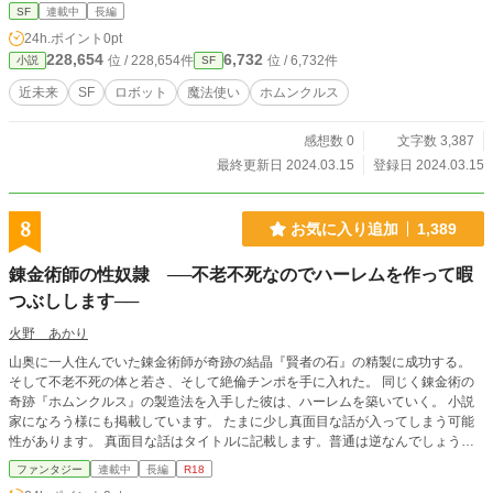
SF
連載中
長編
24h.ポイント
0pt
228,654
6,732
位 / 228,654件
位 / 6,732件
小説
SF
近未来
SF
ロボット
魔法使い
ホムンクルス
感想数 0
文字数 3,387
最終更新日 2024.03.15
登録日 2024.03.15
8
お気に入り追加
1,389
錬金術師の性奴隷 ──不老不死なのでハーレムを作って暇
つぶしします──
火野 あかり
山奥に一人住んでいた錬金術師が奇跡の結晶『賢者の石』の精製に成功する。
そして不老不死の体と若さ、そして絶倫チンポを手に入れた。 同じく錬金術の
奇跡『ホムンクルス』の製造法を入手した彼は、ハーレムを築いていく。 小説
家になろう様にも掲載しています。 たまに少し真面目な話が入ってしまう可能
性があります。 真面目な話はタイトルに記載します。普通は逆なんでしょうけ
どね。 ハッピーになっていくお話です。主人公は優しい男です。 暗い話がメイ
ファンタジー
連載中
長編
R18
ンのストーリーラインなので、その辺が苦手な方はあわないかもしれません。