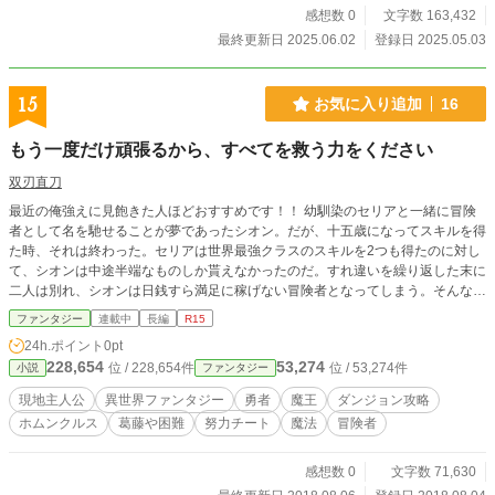
感想数 0
文字数 163,432
最終更新日 2025.06.02
登録日 2025.05.03
15
お気に入り追加
16
もう一度だけ頑張るから、すべてを救う力をください
双刃直刀
最近の俺強えに見飽きた人ほどおすすめです！！ 幼馴染のセリアと一緒に冒険
者として名を馳せることが夢であったシオン。だが、十五歳になってスキルを得
た時、それは終わった。セリアは世界最強クラスのスキルを2つも得たのに対し
て、シオンは中途半端なものしか貰えなかったのだ。すれ違いを繰り返した末に
二人は別れ、シオンは日銭すら満足に稼げない冒険者となってしまう。そんな生
活を何ヶ月も送ったシオンは、ホムンクルスと出会ったことですべてが変わって
ファンタジー
連載中
長編
R15
いく。念願の力を得ることが可能となったのだ。 その後、セリアが不治の病に
24h.ポイント
0pt
掛かったのを知り、それを治す方法がダンジョンの深層にある黄金の実を使うこ
228,654
53,274
位 / 228,654件
位 / 53,274件
小説
ファンタジー
とだと知ったシオンは、考えがまとまらないままダンジョンに挑んでいく。
現地主人公
異世界ファンタジー
勇者
魔王
ダンジョン攻略
ホムンクルス
葛藤や困難
努力チート
魔法
冒険者
感想数 0
文字数 71,630