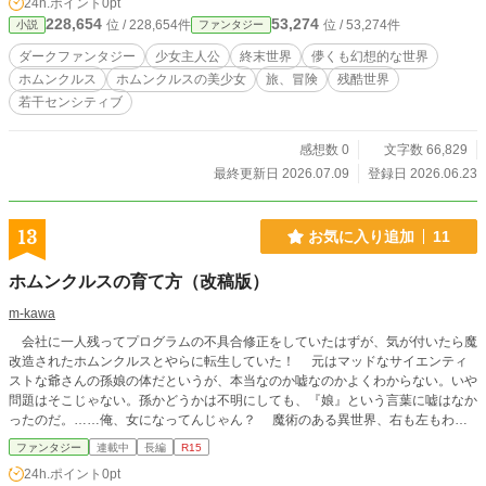
24h.ポイント
0pt
われた過去と、灰に覆われた世界の真実を巡る、ホムンクル
228,654
53,274
位 / 228,654件
位 / 53,274件
小説
ファンタジー
スの旅が始まる。
ダークファンタジー
少女主人公
終末世界
儚くも幻想的な世界
ホムンクルス
ホムンクルスの美少女
旅、冒険
残酷世界
若干センシティブ
感想数 0
文字数 66,829
最終更新日 2026.07.09
登録日 2026.06.23
13
お気に入り追加
11
ホムンクルスの育て方（改稿版）
m-kawa
会社に一人残ってプログラムの不具合修正をしていたはずが、気が付いたら魔
改造されたホムンクルスとやらに転生していた！ 元はマッドなサイエンティ
ストな爺さんの孫娘の体だというが、本当なのか嘘なのかよくわからない。いや
問題はそこじゃない。孫かどうかは不明にしても、『娘』という言葉に嘘はなか
ったのだ。……俺、女になってんじゃん？ 魔術のある異世界、右も左もわか
らずマッドサイエンティストに言われるがまま実験や訓練に付き合う俺。諜報部
ファンタジー
連載中
長編
R15
隊にもスカウトされ、気が付けばそこそこの強さになっていたらしい。 毒も
24h.ポイント
0pt
効きづらく燃費のすこぶるいいこの体。魔改造されただけあってなかなかの高ス