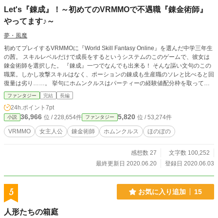
Let's『錬成』！～初めてのVRMMOで不遇職『錬金術師』
やってます♪～
夢・風魔
初めてプレイするVRMMOに『World Skill Fantasy Online』を選んだ中学三年生
の茜。 スキルレベルだけで成長をするというシステムのこのゲームで、彼女は
錬金術師を選択した。 『錬成』一つでなんでも出来る！ そんな謳い文句のこの
職業。しかし攻撃スキルはなく、ポーションの錬成も生産職のソレと比べると回
復量は劣り……。 挙句にホムンクルスはパーティーの経験値配分枠を取ってし
まい、邪険にされる始末。 不遇と呼ばれプレイヤー人口の少ない錬金術師を選
ファンタジー
完結
長編
んだ茜は『チョコ・ミント』としてゲームを楽しむ。 彼女は先入観に捕らわれ
24h.ポイント
7pt
ず、斜め上に向かって錬金術師を楽しむことで── やがて錬金術師プレイヤーの
36,966
5,820
位 / 228,654件
位 / 53,274件
小説
ファンタジー
地位向上に貢献することとなる。 ＊小説家になろう・カクヨムでも公開中
VRMMO
女主人公
錬金術師
ホムンクルス
ほのぼの
感想数 27
文字数 100,252
最終更新日 2020.06.20
登録日 2020.06.03
5
お気に入り追加
15
人形たちの箱庭