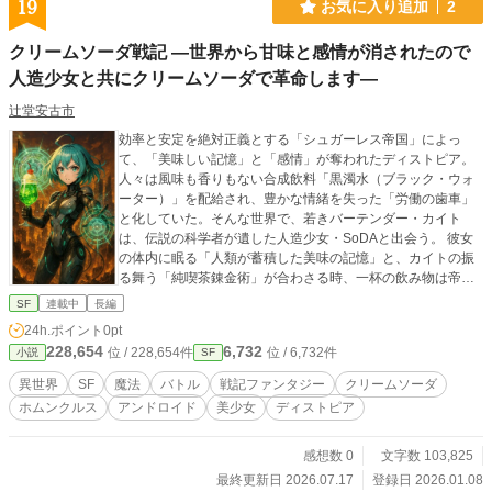
19
お気に入り追加
2
クリームソーダ戦記 ―世界から甘味と感情が消されたので
人造少女と共にクリームソーダで革命します―
辻堂安古市
効率と安定を絶対正義とする「シュガーレス帝国」によっ
て、「美味しい記憶」と「感情」が奪われたディストピア。
人々は風味も香りもない合成飲料「黒濁水（ブラック・ウォ
ーター）」を配給され、豊かな情緒を失った「労働の歯車」
と化していた。そんな世界で、若きバーテンダー・カイト
は、伝説の科学者が遺した人造少女・SoDAと出会う。 彼女
の体内に眠る「人類が蓄積した美味の記憶」と、カイトの振
る舞う「純喫茶錬金術」が合わさる時、一杯の飲み物は帝国
に抗う最強の兵器へと変わる。 失われた「甘美な世界」と
SF
連載中
長編
「人の心」を取り戻すため、バーテンダーと少女は、シュワ
24h.ポイント
0pt
シュワとはじける泡の光を掲げて、孤独な反撃の旅を始める
228,654
6,732
位 / 228,654件
位 / 6,732件
小説
SF
異世界
SF
魔法
バトル
戦記ファンタジー
クリームソーダ
ホムンクルス
アンドロイド
美少女
ディストピア
感想数 0
文字数 103,825
最終更新日 2026.07.17
登録日 2026.01.08