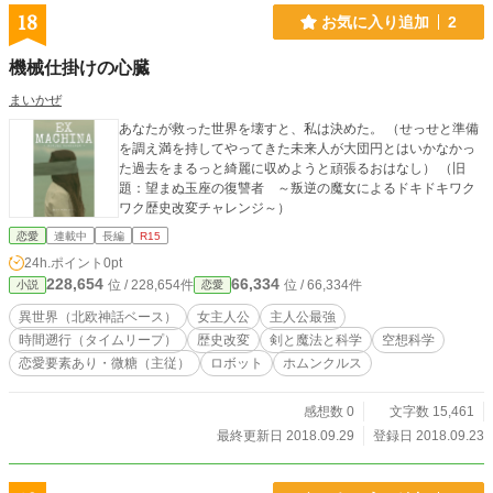
18
お気に入り追加
2
機械仕掛けの心臓
まいかぜ
あなたが救った世界を壊すと、私は決めた。 （せっせと準備
を調え満を持してやってきた未来人が大団円とはいかなかっ
た過去をまるっと綺麗に収めようと頑張るおはなし） （旧
題：望まぬ玉座の復讐者 ～叛逆の魔女によるドキドキワク
ワク歴史改変チャレンジ～）
恋愛
連載中
長編
R15
24h.ポイント
0pt
228,654
66,334
位 / 228,654件
位 / 66,334件
小説
恋愛
異世界（北欧神話ベース）
女主人公
主人公最強
時間遡行（タイムリープ）
歴史改変
剣と魔法と科学
空想科学
恋愛要素あり・微糖（主従）
ロボット
ホムンクルス
感想数 0
文字数 15,461
最終更新日 2018.09.29
登録日 2018.09.23