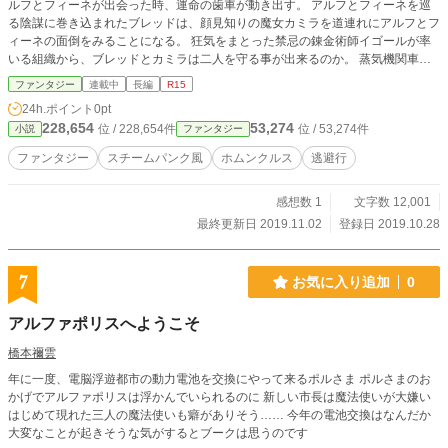
ルフとフィーネが出会った時、運命の歯車が動き出す。 アルフとフィーネを巡
る陰謀に巻き込まれたブレッドは、顔見知りの魔女カミラを道連れにアルフとフ
ィーネの面倒をみることになる。 狂気をまとった禁忌の錬金術師イゴールが率
いる組織から、ブレッドとカミラは二人を守る事が出来るのか。 蒸気機関車の
走る大陸で起こる、若者達が生き残る為に戦いながらも幸せを探して生活をして
ファンタジー
連載中
長編
R15
いく物語。 ※リハビリ作品です。長期連載停止中の『宰相夫人の異世界転移』
24h.ポイント
0pt
も近々復活したいです。
228,654
53,274
位 / 228,654件
位 / 53,274件
小説
ファンタジー
ファンタジー
スチームパンク風
ホムンクルス
逃避行
感想数 1
文字数 12,001
最終更新日 2019.11.02
登録日 2019.10.28
7
お気に入り追加
0
アルファポリスへようこそ
橋本禰雲
年に一度、電脳浮遊都市の動力電池を交換にやって来るポルさま ポルさまのお
かげでアルファポリスは浮かんでいられるのに 新しい市長は魔法使いが大嫌い
はじめて現れた三人の魔法使いも癖がありそう…… 今年の電池交換はなんだか
大変なことが起きそうな気がするとブークは思うのです