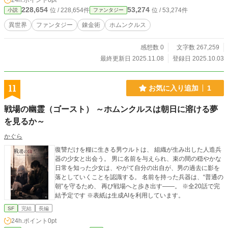
24h.ポイント
0pt
それは奇跡であり、そして――世界の終わりの始まりだっ
228,654
53,274
位 / 228,654件
位 / 53,274件
小説
ファンタジー
た。 理は歪み、国は崩壊する。 灰に沈んだ世界で、二人はま
だ“生きている理由”を探している。 ――理は命を拒まない。
異世界
ファンタジー
錬金術
ホムンクルス
拒んでいるのは、いつだって人の方だ―― これは「創られ
し命」と「灰の研究者」が紡ぐ、世界に刻まれる物語。
感想数 0
文字数 267,259
最終更新日 2025.11.08
登録日 2025.10.03
11
お気に入り追加
1
戦場の幽霊（ゴースト） ～ホムンクルスは朝日に溶ける夢
を見るか～
かぐら
復讐だけを糧に生きる男ウルトは、 組織が生み出した人造兵
器の少女と出会う。 男に名前を与えられ、束の間の穏やかな
日常を知った少女は、やがて自分の出自が、男の過去に影を
落としていくことを認識する。 名前を持った兵器は、“普通の
朝”を守るため、 再び戦場へと歩き出す――。 ※全20話で完
結予定です ※表紙は生成AIを利用しています。
SF
完結
長編
24h.ポイント
0pt