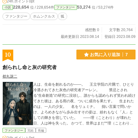
24h.ポイント
0pt
228,654
53,274
位 / 228,654件
位 / 53,274件
小説
ファンタジー
ファンタジー
ホムンクルス
狐
感想数 0
文字数 20,764
最終更新日 2023.08.14
登録日 2023.08.09
10
お気に入り追加
7
創られし命と灰の研究者
都丸譲二
人は、生命を創れるのか――。 王立学院の片隅で、ひとり
冷遇されてきた灰色の研究者アーレン。 禁忌とされ
る“生命創造”の研究に没頭し、誰からも認められず笑われ続け
てきた彼は、ある雨の夜、ついに成功を果たす。 生まれた
のは、一人の少女。 名をリュミナ。 拙い言葉で問いか
け、よろめきながら歩み出すその姿は、紛れもなく「人」と
しての輝きを宿していた。 ――理（ことわり）が壊れた
日、人は神を失った。 かつて、世界はまだ**理（ことわり）*
*を信じていた。 それは祈りでも魔法でもない、 世界そのも
ファンタジー
完結
長編
のを記す法――。 誰も成功しなかったホムンクルスの創造。