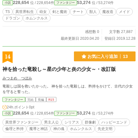
228,654
53,274
位 / 228,654件
位 / 53,274件
小説
ファンタジー
ペックではあるのだが、果たして主人公に自由は訪れるのか！？ 小説家にな
ろうに投稿していた作品の大幅改稿版となります。
TS
異世界転生
幼女
剣と魔術
チート
獣人
魔改造
メイド
ドラゴン
ホムンクルス
感想数 0
文字数 27,887
最終更新日 2020.04.20
登録日 2019.12.28
14
お気に入り追加
13
神を拾った竜殺し～星の少年と炎の少女～・改訂版
みつまめ つぼみ
竜殺しは国を救いたかった。 神を拾った竜殺しは、矜持をかけて、古代の少女
を守ると誓った。
ファンタジー
完結
長編
R15
24h.ポイント
0pt
228,654
53,274
位 / 228,654件
位 / 53,274件
小説
ファンタジー
異世界ファンタジー
男主人公
シリアス
群像劇
ハッピーエンド
倫理と矜持
魔導と神話
神の魂
ホムンクルス
先史文明