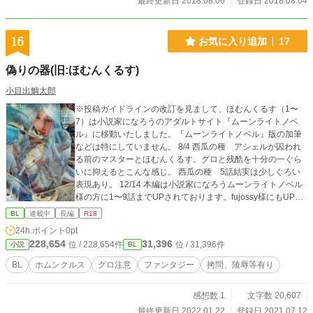
最終更新日 2018.08.06
登録日 2018.08.04
16
お気に入り追加
17
偽りの器(旧:ほむんくるす)
小目出鯛太郎
※投稿ガイドラインの改訂を見まして、ほむんくるす（1〜
7）は小説家になろうのアダルトサイト『ムーンライトノベ
ル』に移動いたしました。『ムーンライトノベル』版の加筆
などは特にしていません。 8/4 西瓜の種 アシェルが囚われ
る前のマスターとほむんくるす。グロと残酷を十分の一ぐら
いに抑えるとこんな感じ。 西瓜の種 5話結実は少しぐろい
表現あり。 12/14 本編は小説家になろうムーンライトノベル
様の方に1〜9話までUPされております。fujossy様にもUPし
ました。 1／15 現在14話までUPされています。 アシェルは
BL
連載中
長編
R18
誰とくっつけようか…。 1/16 マスターとあの方の出会いが文
24h.ポイント
0pt
章としてふってきたので『燃え尽きぬ灰の叫び』をUPしまし
228,654
31,396
位 / 228,654件
位 / 31,396件
小説
BL
た。 マスターのイラストはTwitter 小目出鯛太郎nのほう
にふるいやつをちょろり。
BL
ホムンクルス
グロ注意
ファンタジー
拷問、陵辱等有り
感想数 1
文字数 20,607
最終更新日 2022.01.22
登録日 2021.07.12