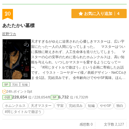
20
お気に入り追加
4
あたたかい墓標
匠野ワカ
天才すぎるがゆえに迫害された心優しきマスターは、広い宇
宙にたった一人の人間になってしまった。 マスターはつい
に孤独に耐えきれず、人工生命体を造りだしてしまう。 マ
スターの心の安寧のために造られたホムンクルスは、高い知
能を与えられ、いつしかマスターを愛するようになってー
ー。 『#同じタイトルで遊ぼう』という企画に寄稿したお話
です。 イラスト・コーヤダーイ様／表紙デザイン・NeCCoさ
ま 全1話。完結済みです。 全年齢向けでややSF風味。ほんの
りBLです。
SF
完結
短編
24h.ポイント
0pt
228,654
6,732
位 / 228,654件
位 / 6,732件
小説
SF
ホムンクルス
天才マスター
宇宙
完結済み
短編
ややSF
独白
#同じタイトルで遊ぼう
感想数 0
文字数 2,127