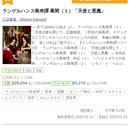
ランゲルハンス島奇譚 幕間（１）「天使と悪魔」
乙訓書蔵 Otokuni Kakuzoh
──全てはbarから始まった。 ランゲルハンス島奇譚（１）
「天使は瞳を閉じて」読後推奨。 一作目の前夜譚。 ステュク
スにてランゲルハンスとローレンスの会話。 本編も御座いま
す。 宜しければご覧下さい。 【ランゲルハンス島奇譚シリー
ズ】 ・ランゲルハンス島奇譚（１）「天使は瞳を閉じて」 ・
ランゲルハンス島奇譚 幕間（１）「天使と悪魔」←当作品
・ランゲルハンス島奇譚 外伝（１）「バンビとガラスの女
神」 ・ランゲルハンス島奇譚（２）「シラノ・ド・ベルジュ
ラックは眠らない（上）」 ・ランゲルハンス島奇譚（３）
ファンタジー
完結
短編
「シラノ・ド・ベルジュラックは眠らない（下）」 ・ランゲ
24h.ポイント
0pt
ルハンス島奇譚 外伝（２）「もう一人の天使」 以上の順で
228,654
53,274
位 / 228,654件
位 / 53,274件
小説
ファンタジー
ご覧になるとより楽しめるかと思います。 ＊「小説家になろ
う」「カクヨム」でも掲載して居ります。
ランゲルハンス島奇譚
死神
悪魔
ギリシア神話
BAR
タナトス
ヒュプノス
冥府
ホムンクルス
異世界
感想数 0
文字数 4,294
最終更新日 2020.01.21
登録日 2020.01.21