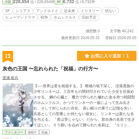
228,654
6,732
位 / 228,654件
位 / 6,732件
小説
SF
SF
シリアス
アンドロイド
近未来
ミリタリー
切ない
ヒューマンドラマ
戦争
ホムンクルス
完結予定
感想数 0
文字数 40,242
最終更新日 2026.05.31
登録日 2026.05.05
12
お気に入り追加
1
灰色の王国 〜忘れられた「祝福」の行方〜
渡瀬 藍兵
【──世界は君を祝福する。】 廃城の地下深く。 没落貴族の
少年リンネーは、三百年もの間封印されていた少女を目覚め
させる。 鋼の心臓と、魔力で作られた穢れた血を持つ戦闘型
のホムンクルス。かつてリンネーの一族によって生み出さ
れ、そして封じられた存在。 長い眠りの果てに記憶を失い、
兵器としての型番しか持たない彼女に、リンネーは新たな名
を与える。 「君は罪じゃない。だから、君自身の名前で生き
てほしい」 そう願いを込めて贈られた名前は、『エリシ
ア』。 なぜ世界は変わり果てたのか。 なぜ彼女は封印された
ファンタジー
連載中
長編
のか。 そして、リンネーの一族が隠した罪とは何なのか。 失