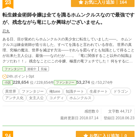
23
お気に入り追加
164
転生錬金術師令嬢は全てを識るホムンクルスなので最強です
が、残念ながら竜にしか興味がございません。
忍丸
ある日、目が覚めたらホムンクルスの美少女に転生していました――。 ホムン
クルスは錬金術師が造り出した、すべてを識ると言われている存在。 世界の真
理、究極の魔法、世界を滅ぼす方法――それらを図らずとも知識として得ること
が出来た主人公は、最強――なのだが……。 「竜に関係すること以外の知識は
クソだわ！！」 残念なことにこの令嬢、極度の竜フェチでした！ 何をするに
も、竜、竜、竜……。なんてこった、得た知識を活かすつもりがサラサラない！
ファンタジー
連載中
長編
でも、ひとたびその逆鱗に触れると、周囲を巻き込んで大変な事件を巻き起こ
24h.ポイント
0pt
す。 周囲の人間は、主人公に振り回されて大変……のはずなのだが。 父「娘た
228,654
53,274
位 / 228,654件
位 / 53,274件
小説
ファンタジー
んハァハァ！」 メイド「可愛いは正義」 傭兵「筋肉があれば何でも出来る」 田
中「邪眼がうずくぜ……」 恐ろしいことに、変態・変人しかいなかった。 これ
異世界
ファンタジー
俺tuee
知識チート
生産チート
ドラゴン
は、竜好きの錬金術師令嬢と、それを取り巻く変態・変人たちが紡ぎ出す、異世
アンチ人化
女主人公
コメディ
ホムンクルス
界ハイテンション・コメディー。最大の被害者は……竜だ！
感想数 0
文字数 44,717
最終更新日 2018.07.14
登録日 2018.06.23
24
お気に入り追加
0