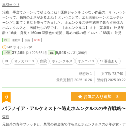
黒羽オウリ
治療、手当てシーンって萌えるよね！医療ジャンルじゃない作品の、そういうシ
ーンって、独特のよさがあるよね！ ということで、エセ医療シーンとエッチシ
ーンだけ出てくる話を作ってみました。 ホムンクルス研究施設で暮らす三体の
ホムンクルスと、医師たちの話です。 【ホムンクルス】 ミト（310番） 外見年
齢：16歳 身長：160cm 深紫色の短髪、暗めの銀の瞳 イロハ（168番） 外見年
齢：18歳 身長：165cm 青みがかったセンター分けの髪、青みがかった銀の瞳
BL
連載中
長編
R18
ムツミ（623番） 外見年齢：13歳 身長：157cm 薄紫のウェーブヘア、明るい
24h.ポイント
7pt
銀の瞳 【医師】 夜凍（やとう）主治医 年齢：30代後半 身長：175cm 茶色い
37,165
9,948
位 / 228,654件
位 / 31,396件
小説
BL
短髪 静月（しづき）精神科医 年齢：30代前半 身長：185cm アッシュゴールド
の長髪、後ろで縛っている 幻智（げんち）リハビリ、データ担当 年齢：40代前
BL
オメガバース
病院
ホムンクルス
オムニバス
SF要素あり
半 身長：167cm 黒髪、短髪、メガネ
感想数 1
文字数 73,740
最終更新日 2025.10.26
登録日 2025.09.22
6
お気に入り追加
8
パラノイア・アルケミスト〜逃走ホムンクルスの生存戦略〜
森樹
元傭兵の青年ブレッドと、禁忌の錬金術で作られたホムンクルスの少年少女・ア