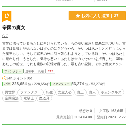
17
お気に入り追加
37
帝国の魔女
G.G
冥界に漂っているあたしに向けられている、もの凄い敵意と憎悪に気づいた。冥
界では意識も記憶もないはずなのに？どうやら、そいつはあたしと相打ちになっ
た魔王らしい。そして冥界の外に引っ張られようとしている時、そいつはあたし
に纏わり付こうとした。気持ち悪い！あたしは全力でそいつを拒否した。同時に
あたしの前世、それも複数の記憶が蘇った。最も古い記憶、それは魔女アクシャ
ナ。 そう、あたしは生まれ変わった。 最強の魔人、カーサイレ母様の娘とし
ファンタジー
連載中
長編
R15
て。あたしは母様の溺愛の元、すくすくと育つ。 でも、魔王の魔の手は密かに
24h.ポイント
0pt
延びていた。 あたしは前世のアクシャナやその他の記憶、スキルを利用して立
228,654
53,274
位 / 228,654件
位 / 53,274件
小説
ファンタジー
ち向かう。 アクシャナの強力な空間魔法、そして八百年前のホムンクルス。 帝
国の秘密、そして流動する各国の思惑。 否応なく巻き込まれていく訳だけど、
異世界
ファンタジー
転生
女主人公
魔王
魔人
ホムンクルス
カーサイレ母様だけは絶対守るんだから！
空間魔法
竜騎士
魔道具
感想数 0
文字数 163,645
最終更新日 2024.04.08
登録日 2023.12.22