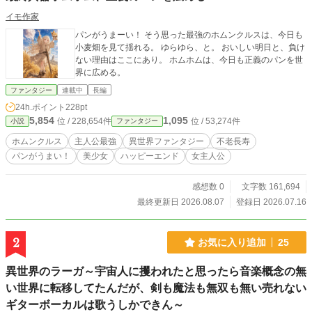
イモ作家
パンがうまーい！ そう思った最強のホムンクルスは、今日も
小麦畑を見て揺れる。 ゆらゆら、と。 おいしい明日と、負け
ない理由はここにあり。 ホムホムは、今日も正義のパンを世
界に広める。
ファンタジー
連載中
長編
24h.ポイント
228pt
5,854
1,095
位 / 228,654件
位 / 53,274件
小説
ファンタジー
ホムンクルス
主人公最強
異世界ファンタジー
不老長寿
パンがうまい！
美少女
ハッピーエンド
女主人公
感想数 0
文字数 161,694
最終更新日 2026.08.07
登録日 2026.07.16
2
お気に入り追加
25
異世界のラーガ～宇宙人に攫われたと思ったら音楽概念の無
い世界に転移してたんだが、剣も魔法も無双も無い売れない
ギターボーカルは歌うしかできん～