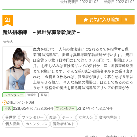
最終更新日 2022.01.02
登録日 2022.01.02
21
お気に入り追加
9
魔法指導師 －異世界職業斡旋所－
モモん
魔力を授けて一人前の魔法使いになれるまでを指導する職
業”魔法指導師”。 派遣は異世界職業斡旋所が行います。 費用
は金貨５０枚（日本円にして約５００万円）で、期間は６カ
月。 お申し込みは冒険者ギルドの受付か、異世界職業斡旋所
までお願いします。 そんな張り紙が冒険者ギルドに張り出さ
れた。 金貨５０枚あれば、独身者が慎ましく暮らせば５年以
上暮らせる額だ。 そんな高額の需要は、はたしてあるのだろ
うか？ 規格外の魔法を操る魔法指導師アリシアの授業が今始
まろうとしていた。
ファンタジー
連載中
長編
24h.ポイント
0pt
228,654
53,274
位 / 228,654件
位 / 53,274件
小説
ファンタジー
異世界
ファンタジー
魔法
チート
女主人公
魔法指導師
個人授業
ホムンクルス
冒険者ギルド