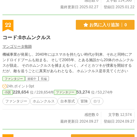
感想数 0
文字数 114,560
最終更新日 2025.02.27
登録日 2025.01.22
22
お気に入り追加
0
コード:0ホムンクルス
マンゴリータ牧師
機械事業が発展し、2040年にはスマホを持たない時代が到来、それと同時にア
ンドロイドブームも始まる。 そして2065年、とある施設から20体のホムンクル
スが脱走。 そのホムンクルスを捕まえるべく、メイとカツキが捜索を開始する
だが、敵を追うごとに真実があらわとなる。 ホムンクルス是非見てください
ファンタジー
連載中
長編
24h.ポイント
0pt
228,654
53,274
位 / 228,654件
位 / 53,274件
小説
ファンタジー
ファンタジー
ホムンクルス
台本形式
冒険
ロリ
感想数 0
文字数 12,574
最終更新日 2024.09.27
登録日 2024.09.27