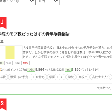
1
学院のモブ役だったはずの青年溺愛物語
紅林
『桜田門学院高等学校』 日本中の超金持ちの子息子女が通うこの
貫校だ。しかし学校の規模に見合わず生徒数は一学年300人程の
ある。 そんな学院でモブとして役割を果たすはずだった青年の物
BL
完結
長編
R15
9,864
2,150
24h.ポイント
127pt
位 / 228,932件
位 / 31,451件
小説
BL
溺愛
溺愛（の予定）
金持ち
学園
BL
学院
高校生
高校生主人公
文字数 62,
2