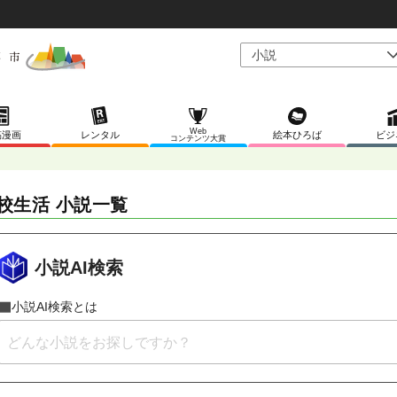
Web
稿漫画
レンタル
絵本ひろば
ビジ
コンテンツ大賞
校生活 小説一覧
小説AI検索
小説AI検索とは