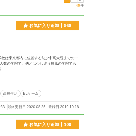
49
件
お気に入り追加
968
学校は東京都内に位置する幼少中高大院までの一
少人数の学院で、他とは少し違う校風の学院でも
語
高校生活
BLゲーム
033
最終更新日 2020.08.25
登録日 2019.10.18
お気に入り追加
109