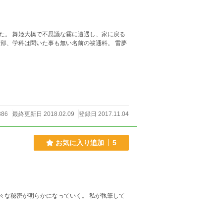
た。 舞姫大橋で不思議な霧に遭遇し、家に戻る
部、学科は聞いた事も無い名前の祓通科。 雷夢
386
最終更新日 2018.02.09
登録日 2017.11.04
お気に入り追加
5
が明らかになっていく。 私が執筆して