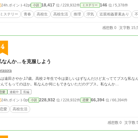
18,417
146
24h.ポイント
42pt
位 / 228,932件
位 / 5,378件
小説
ミステリー
ミステリー
青春
高校生
高校生活
推理
浮気
近親相姦要素あり
感想数 0
文字数 15,
4
私なんか…を克服しよう
orasora
私は遠田さやか,17歳。高校２年生で今は楽しいはずなんだけど太っててブスな私な
なんてもってのほか。私なんか何にもできないただのデブス。私なんか…
恋愛
連載中
長編
228,932
66,394
24h.ポイント
0pt
位 / 228,932件
位 / 66,394件
小説
恋愛
恋愛
高校生活
感想数 0
文字数 5