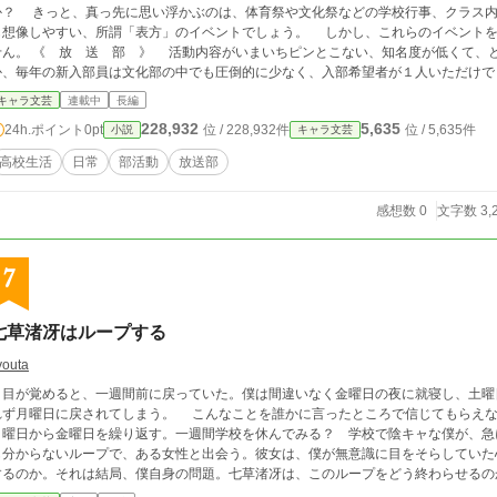
か？ きっと、真っ先に思い浮かぶのは、体育祭や文化祭などの学校行事、クラス内
も想像しやすい、所謂「表方」のイベントでしょう。 しかし、これらのイベントを
動内容がいまいちピンとこない、知名度が低くて、とにかく目立たない文化系の部活。 そのせい
か、毎年の新入部員は文化部の中でも圧倒的に少なく、入部希望者が１人いただけで
これから始まる物語は、一風変わった仲間達による、忙しくて大変だけど、なんだかんだで楽しいと思える、そんな
キャラ文芸
連載中
長編
活に入部した私の……私たちなりの３年間にわたる部活動の記録です。 ── お 知 ら せ ── なし ── 次 回 更 新 ──
228,932
5,635
24h.ポイント
0pt
位 / 228,932件
位 / 5,635件
小説
キャラ文芸
３月２９日 午前１０時
高校生活
日常
部活動
放送部
感想数 0
文字数 3,
7
七草渚冴はループする
youta
目が覚めると、一週間前に戻っていた。僕は間違いなく金曜日の夜に就寝し、土曜
曜日に戻されてしまう。 こんなことを誰かに言ったところで信じてもらえないし、相談できる友人も僕にはいない。淡々と
月曜日から金曜日を繰り返す。一週間学校を休んでみる？ 学校で陰キャな僕が、急に陽キ
も分からないループで、ある女性と出会う。彼女は、僕が無意識に目をそらしていた