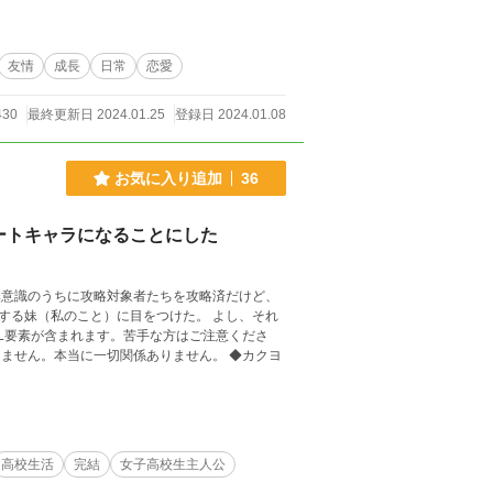
友情
成長
日常
恋愛
430
最終更新日 2024.01.25
登録日 2024.01.08
お気に入り追加
36
ートキャラになることにした
無意識のうちに攻略対象者たちを攻略済だけど、
する妹（私のこと）に目をつけた。 よし、それ
ません。本当に一切関係ありません。 ◆カクヨ
高校生活
完結
女子高校生主人公