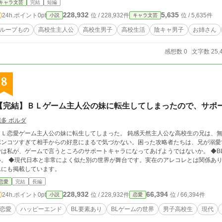
キャラ文芸
完結
短編
228,932
5,635
24h.ポイント
0pt
位 / 228,932件
位 / 5,635件
小説
キャラ文芸
ループもの
高校生主人公
高校生男子
高校生活
陰キャ男子
お姉さん
感想数 0
文字数 25,
8
【完結】ＢＬゲーム主人公の妹に転生してしまったので、サポ
堀多 ボルダ
ＢＬ恋愛ゲーム主人公の妹に転生してしまった。 鈍感天然主人公な高校生の兄は、
ポンコツすぎて相手からの好意にまるで気づかない。困った攻略者たちは、兄が溺愛
は私が、ゲームで言うところのサポートキャラになってあげようではないか。 ◆BL要素が含まれます。苦手な方はご注意くださ
い。 ◆現代日本と非常によく似た別の世界が舞台です。実在のアレコレとは関係あり
ムにも掲載しています。
恋愛
完結
長編
228,932
66,394
24h.ポイント
0pt
位 / 228,932件
位 / 66,394件
小説
恋愛
恋愛
ハッピーエンド
BL要素あり
BLゲームの世界
男子高校生
現代