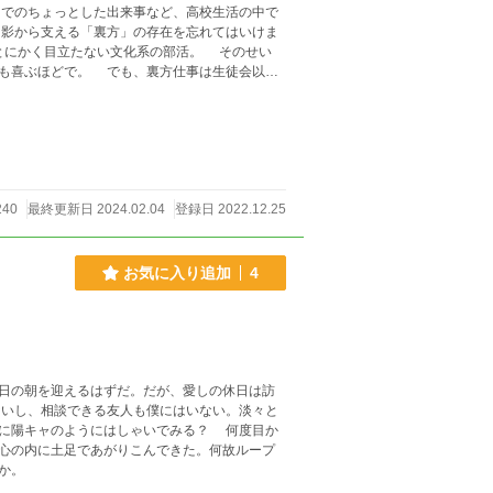
でのちょっとした出来事など、高校生活の中で
影から支える「裏方」の存在を忘れてはいけま
も喜ぶほどで。 でも、裏方仕事は生徒会以上
240
最終更新日 2024.02.04
登録日 2022.12.25
お気に入り追加
4
日の朝を迎えるはずだ。だが、愛しの休日は訪
ャのようにはしゃいでみる？ 何度目か
心の内に土足であがりこんできた。何故ループ
するのか。それは結局、僕自身の問題。七草渚冴は、このループをどう終わらせるのか。