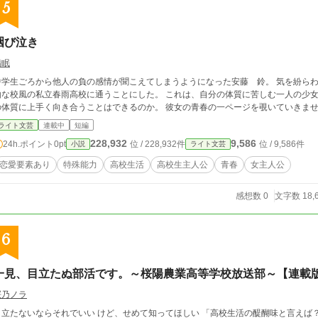
5
咽び泣き
惰眠
中学生ごろから他人の負の感情が聞こえてしまうようになった安藤 鈴。 気を紛ら
校風の私立春雨高校に通うことにした。 これは、自分の体質に苦しむ一人の少女と、それを取り巻く人や環境の物語。 彼女はこ
の体質に上手く向き合うことはできるのか。 彼女の青春の一ページを覗いていきま
ライト文芸
連載中
短編
228,932
9,586
24h.ポイント
0pt
位 / 228,932件
位 / 9,586件
小説
ライト文芸
恋愛要素あり
特殊能力
高校生活
高校生主人公
青春
女主人公
感想数 0
文字数 18,
6
一見、目立たぬ部活です。～桜陽農業高等学校放送部～【連載
桜乃ノラ
たないならそれでいい けど、せめて知ってほしい 「高校生活の醍醐味と言えば？」と聞かれたら、あなたは何を思い浮かべます