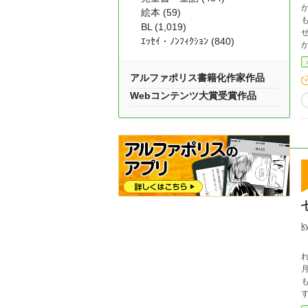
絵本 (59)
BL (1,019)
せん。 《 放 送 部 》 活
ｴｯｾｲ・ﾉﾝﾌｨｸｼｮﾝ (840)
にあって…… 
部
アルファポリス書籍化作家作品
Webコンテンツ大賞受賞作品
k
れず月