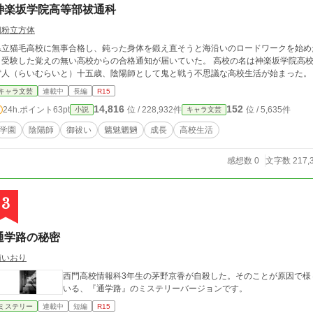
神楽坂学院高等部祓通科
切粉立方体
県立猫毛高校に無事合格し、鈍った身体を鍛え直そうと海沿いのロードワークを始め
と受験した覚えの無い高校からの合格通知が届いていた。 高校の名は神楽坂学院高校
雷人（らいむらいと）十五歳、陰陽師として鬼と戦う不思議な高校生活が始まった。
キャラ文芸
連載中
長編
R15
14,816
152
24h.ポイント
63pt
位 / 228,932件
位 / 5,635件
小説
キャラ文芸
学園
陰陽師
御祓い
魑魅魍魎
成長
高校生活
感想数 0
文字数 217,
3
通学路の秘密
南いおり
西門高校情報科3年生の茅野京香が自殺した。そのことが原因で様々な秘密
いる、『通学路』のミステリーバージョンです。
ミステリー
連載中
短編
R15