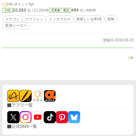
24h.ポイント
0pt
22,263
484
位 / 22,263件
位 / 484件
小説
児童書・童話
ドラゴン
グリフォン
ミノタウロス
美味しいお料理
冒険
変身ヒーロー
登録日 2018.03.23
1
件
アプリ一覧
公式SNS一覧