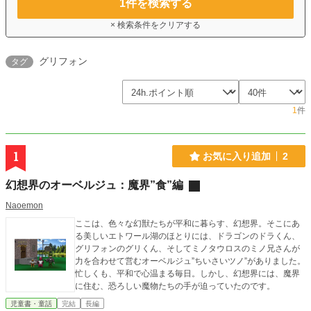
1
件を検索する
× 検索条件をクリアする
グリフォン
タグ
1
件
1
お気に入り追加
2
幻想界のオーベルジュ：魔界”食”編
Naoemon
ここは、色々な幻獣たちが平和に暮らす、幻想界。そこにあ
る美しいエトワール湖のほとりには、ドラゴンのドラくん、
グリフォンのグリくん、そしてミノタウロスのミノ兄さんが
力を合わせて営むオーベルジュ”ちいさいツノ”がありました。
忙しくも、平和で心温まる毎日。しかし、幻想界には、魔界
に住む、恐ろしい魔物たちの手が迫っていたのです。
児童書・童話
完結
長編