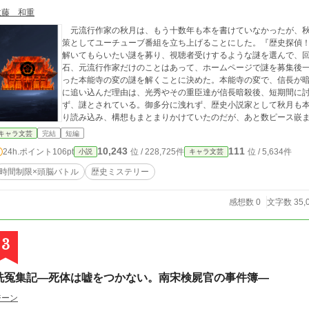
数藤 和重
元流行作家の秋月は、もう十数年も本を書けていなかったが、秋
策としてユーチューブ番組を立ち上げることにした。『歴史探偵
解いてもらいたい謎を募り、視聴者受けするような謎を選んで、
石、元流行作家だけのことはあって、ホームページで謎を募集後
った本能寺の変の謎を解くことに決めた。本能寺の変で、信長が
に追い込んだ理由は、光秀やその重臣達が信長暗殺後、短期間に
ず、謎とされている。御多分に洩れず、歴史小説家として秋月も
り読み込み、構想もまとまりかけていたのだが、あと数ピース嵌
いたのだ。美香が手伝ってくれると言ってくれたものの、番組は
キャラ文芸
完結
短編
め、１ケ月半で構想をまとめ上げ、撮影まで持っていかねばなら
10,243
111
24h.ポイント
106pt
位 / 228,725件
位 / 5,634件
小説
キャラ文芸
一緒に仕事のできる嬉しさもあり、二人で前祝に一杯飲みに行っ
すいており、周りを気にせず、二人で本能寺の変の話で大いに盛
時間制限×頭脳バトル
歴史ミステリー
会社からリストラされて暇を持て余している福山に話を盗み聞き
たかに飲んでしまい、美香と駅で別れた後、千鳥足で家に帰る。
感想数 0
文字数 35,
に倒れ込んでしまった。そして秋月の後をつけてきた福山も共連
と、頭はハッキリしているが体が動かない。そして初対面の福山
と、体が動かないのは一時的な脳震盪に伴う脱力や、長時間の圧
3
るようになるのではないかという。ただし、慢性硬膜下血腫の可
りになる可能性があるという。夕方には救急車を呼んで、ちゃんと
に本能寺の変の謎を解け、17時迄に謎を解いたら救急車を呼ぶが
洗冤集記―死体は嘘をつかない。南宋検屍官の事件簿―
と福山から申し渡されてしまった。不法侵入で罪に問われるぞと
たので刑法37条の緊急避難や、刑法35条の正当な行為に該当し
ジーン
いと、軽くいなされてしまう。謎解きには福山も知恵を貸すとい