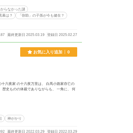
「歴史ミステリーワールド」へようこそ！
つからなかった謎
黒幕は？
「弥助」の子孫が今も健在？
187
最終更新日 2025.03.19
登録日 2025.02.27
お気に入り追加
0
社
神がかり
892
最終更新日 2022.03.29
登録日 2022.03.29