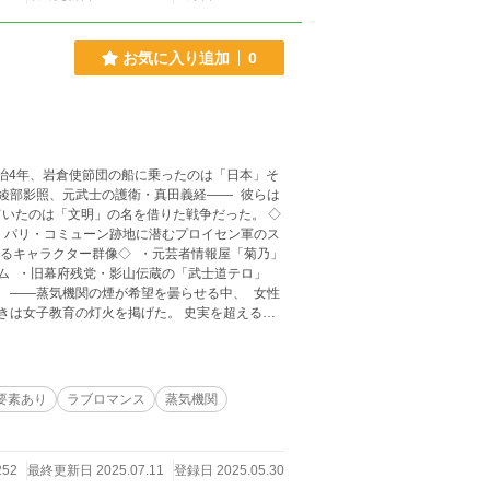
お気に入り追加
0
綾部影照、元武士の護衛・真田義経―― 彼らは
いたのは「文明」の名を借りた戦争だった。 ◇
・パリ・コミューン跡地に潜むプロイセン軍のス
ム ・旧幕府残党・影山伝蔵の「武士道テロ」
 ――蒸気機関の煙が希望を曇らせる中、 女性
育の灯火を掲げた。 史実を超えるス
女性の覚醒―― あなたが知らない「文明開化」
要素あり
ラブロマンス
蒸気機関
252
最終更新日 2025.07.11
登録日 2025.05.30