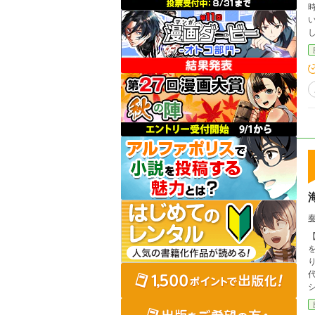
【現在一
を殺し
り
代
シ