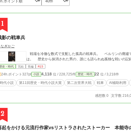
1
残影の戦車兵
うなぎかご
戦場を冷徹な数式で支配した孤高の戦車兵。 ベルリンの廃墟で
は。 歴史から抹消された男の、誰にも語られぬ孤独な戦いの記
歴史・時代
完結
長編
R15
4,118
22
24h.ポイント
327pt
位 / 228,725件
位 / 3,218件
小説
歴史・時代
時代小説
第11回歴史・時代小説大賞
第二次世界大戦
戦車
AI補助利用
感想数 0
文字数 216,
2
再起をかける元流行作家vsリストラされたストーカー 本能寺