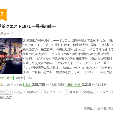
7
明治クエスト1871 ―異邦の絆―
地熱スープ
文明開化の闇を照らせ―― 真実は、国境を越えて歪められる。 明治4年、岩倉使節団の船に乗ったのは「日本」そ
のものだった。 語学に優れた青年・桐生新太郎、型破り発明家・
福沢諭吉の「独立自尊」を胸に欧米へ渡ったが、そこで待ち受けて
衝撃の史実改変◇ ・エジソンの研究所に仕掛けられた爆発装置 
パイ網 ・ビスマルク演説会場でのテロ未遂事件 ◇光と影が交錯するキャラクター群像◇ ・元芸者情報屋「菊乃」
が暴く外交文書の偽造 ・武器商人イーサン・グラントの二重ゲー
「この国が西洋に飲み込まれる前に、俺たちが飲み込んでみせる」
医師・中原佳乃はコレラ病原体を握りしめ、 ヒロイン・有馬つばきは女子教
ケールで描く、もう一つの明治維新。 国際スパイ網×和魂洋才×
歴史・時代
連載中
長編
が、今、動き出す。
228,725
3,218
24h.ポイント
0pt
位 / 228,725件
位 / 3,218件
小説
歴史・時代
歴史
時代小説
明治時代
歴史ミステリー
群像劇
文明開花
ラブコメ
福沢諭吉
感想数 0
文字数 66,