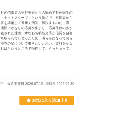
月の信奉者の桐谷美香からの勧めで起死回生の
！ ナイトスクープ』という番組で、視聴者から
回答を準備して番組で回答、解説するのだ。流
一週間でかなりの応募が集まり、応募件数の多か
暗殺された理由、すなわち明智光秀が信長を自害
討ち取られてしまったため、明らかになっておら
本能寺の変について書きたいと思い、資料をかな
まればというところで頓挫して、うっちゃってお
１カ月半後とホームページで告示してしまったた
ない。締め切りが大いに気になるものの、美香と
た。都内近郊の居酒屋で、時間も早かったため、
り上がった。近くの席で秋月の元愛読者で、最近
されているのに気づかずに。秋月は上機嫌でした
泥酔していて、鍵を開けて家に入る際に頭から床
004
最終更新日 2026.07.15
登録日 2026.06.30
れで家に入り込んだ。 翌朝、秋月が目を覚ます
が自分を見守っているのに気づく。福山による
迫による神経の麻痺によるもので２～３日で動け
お気に入り追加
0
能性もあり、これだと後日意識を失ったり寝たき
した病院で精密検査を受けた方がよい、17時迄
、17時迄に謎を解けなければ秋月を放置して去る
言っても、危ないから助けようと思って家に入っ
、罪に問われることはない、手荒なこともしていな
うので、秋月は福山を相方に夕方までに本能寺の