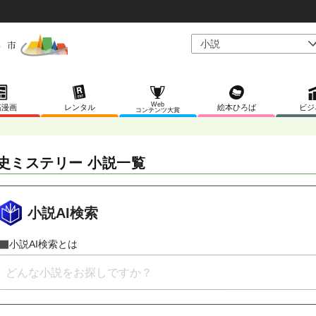
Web
稿漫画
レンタル
絵本ひろば
ビジ
コンテンツ大賞
史ミステリー 小説一覧
小説AI検索
小説AI検索とは