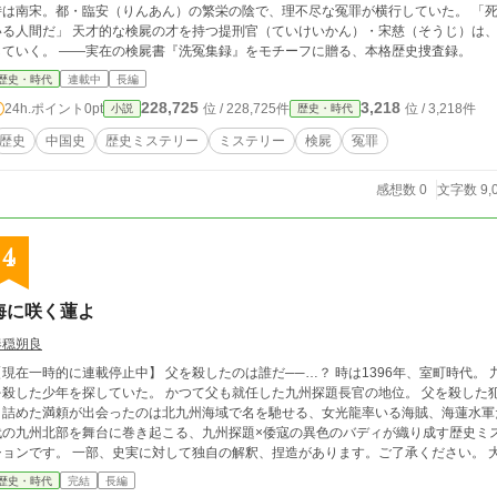
時は南宋。都・臨安（りんあん）の繁栄の陰で、理不尽な冤罪が横行していた。 ​「
変の謎を解かねばならぬ羽目に陥ってしまった。
いる人間だ」 ​天才的な検屍の才を持つ提刑官（ていけいかん）・宋慈（そうじ）は
していく。 ​――実在の検屍書『洗冤集録』をモチーフに贈る、本格歴史捜査録。
歴史・時代
連載中
長編
228,725
3,218
24h.ポイント
0pt
位 / 228,725件
位 / 3,218件
小説
歴史・時代
歴史
中国史
歴史ミステリー
ミステリー
検屍
冤罪
感想数 0
文字数 9,
4
海に咲く蓮よ
奏穏朔良
時的に連載停止中】 父を殺したのは誰だ──…？ 時は1396年、室町時代。 九州探題に任命された渋川 満頼は父、渋川 義行
た少年を探していた。 かつて父も就任した九州探題長官の地位。 父を殺した犯人、そしてその真実を知るため、その地位に登
詰めた満頼が出会ったのは北九州海域で名を馳せる、女光龍率いる海賊、海蓮水軍だった。 父を殺したのは一体誰なの
の九州北部を舞台に巻き起こる、九州探題×倭寇の異色のバディが織り成す歴史ミステリー。 ＊＊＊＊ 【注意】こ
ョンです。 一部、史実に対して独自の解釈、捏造があります。ご了承ください。 大筋はもう決まっていてお固め文のシリアスで行
こうと思っていたのですが、多分2、3話目からふざけ始めます。基本ギャグに走り
歴史・時代
完結
長編