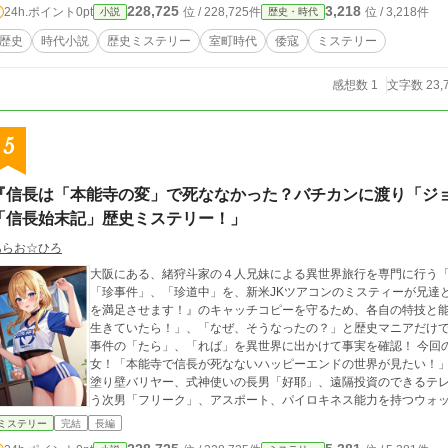
228,725
3,218
24h.ポイント
0pt
位 / 228,725件
位 / 3,218件
小説
歴史・時代
歴史
時代小説
歴史ミステリー
室町時代
倭寇
ミステリー
感想数 1
文字数 23,
5
『信長は「本能寺の変」で死ななかった？バチカンに渡り「ジ
「信長始末記」歴史ミステリー！」
あらお☆ひろ
大阪にある、緒狩斗家の４人兄妹による異世界旅行を専門に行う
「珍事件」、「珍道中」を、新米JKツアコンのミスティーが兄達
を満足させます！』のキャッチコピーを守るため、各自の特技と能
生きていたら！」、「なぜ、そうなったの？」と歴史マニアだけ
事件の「たら」、「れば」を異世界に出かけて事実を確認！ 今回
女！「本能寺で信長が死なないハッピーエンドの世界が見たい！
塗り壁バリヤー、式神使いの長男「好耶」、遠隔投資のできるテ
う次男「フリーク」、アスポート、パイロキネス能力を持つウォ
と現役ＪＫプロレスラーの「ミスティー」が、「夏子」、「陽菜
ミステリー
完結
長編
は、本能寺で死ぬのか？はたまた生き残るのか？そしてその結論は