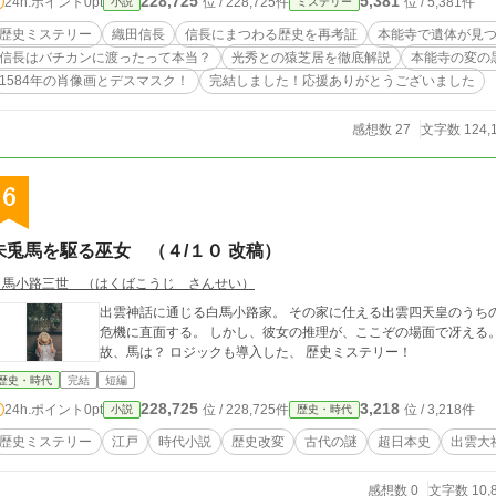
228,725
5,381
24h.ポイント
0pt
位 / 228,725件
位 / 5,381件
小説
ミステリー
ロっとする、歴史好きが読んでも楽しい歴史的証拠を積み重ねた
歴史ミステリー
織田信長
信長にまつわる歴史を再考証
本能寺で遺体が見
信長はバチカンに渡ったって本当？
光秀との猿芝居を徹底解説
本能寺の変の
1584年の肖像画とデスマスク！
完結しました！応援ありがとうございました
感想数 27
文字数 124,
6
朱兎馬を駆る巫女 （４/１０ 改稿）
白馬小路三世 （はくばこうじ さんせい）
出雲神話に通じる白馬小路家。 その家に仕える出雲四天皇のうちの十六夜家 の十六夜万里は、 白馬小路家存亡の
危機に直面する。 しかし、彼女の推理が、ここぞの場面で冴える。 歴史ものの体裁でありながらも、 一角に、 何
故、馬は？ ロジックも導入した、 歴史ミステリー！
歴史・時代
完結
短編
228,725
3,218
24h.ポイント
0pt
位 / 228,725件
位 / 3,218件
小説
歴史・時代
歴史ミステリー
江戸
時代小説
歴史改変
古代の謎
超日本史
出雲大
感想数 0
文字数 10,