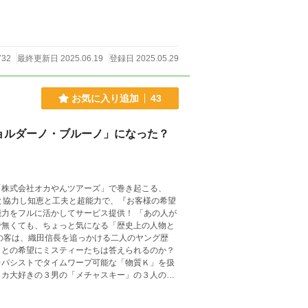
732
最終更新日 2025.06.19
登録日 2025.05.29
お気に入り追加
43
ョルダーノ・ブルーノ」になった？
「株式会社オカやんツアーズ」で巻き起こる、
と協力し知恵と工夫と超能力で、『お客様の希望
力をフルに活かしてサービス提供！ 「あの人が
で無くても、ちょっと気になる「歴史上の人物と
の客は、織田信長を追っかける二人のヤング歴
」との希望にミスティーたちは答えられるのか？
レパシストでタイムワープ可能な「物質Ｋ」を扱
ッカ大好きの３男の「メチャスキー」の３人の兄
」を連れて、信長の謎を解き明かしていく！信長
？ ちょっと笑って、ちょっと納得、ちょっとホ