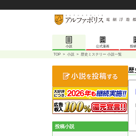
小説
公式漫画
投
TOP
>
小説
>
歴史ミステリー 小説一覧
歴
投稿小説