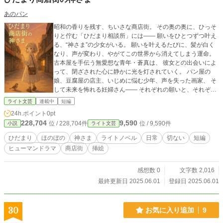
あのパン
昭和の香りを残す、ちいさな商店街。 その奥の奥に、ひっそ
りと佇む「ひだまり相談所」には―― 願いをひとつずつ叶え
る、“神さま”の少女がいる。 願いを叶えるたびに、髪が白く
なり、声が変わり、やがてこの世界から消えてしまう運命。
古本屋を手伝う無愛想な青年・蒼真は、 彼女との出会いによ
って、閉ざされた心に静かに光を灯されていく。 パン屋の
娘、豆腐屋の店主、いじめに悩む少年、声を失った画家、 そ
して未来を怖れる妊婦さん―― それぞれの願いと、それぞれ
の“さよなら”。 最後にひまりが願うのは、たったひとつの
ライト文芸
連載中
短編
「おかえり」。 🌸 優しさが降る、春の商店街の物語。 ここ
24h.ポイント
0pt
には今日も、誰かの心が、そっと癒やされていく。
228,704
9,590
位 / 228,704件
位 / 9,590件
小説
ライト文芸
ひだまり
ほのぼの
神さま
ライトノベル
日常
切ない
短編
ヒューマンドラマ
商店街
挿絵
感想数 0
文字数 2,016
最終更新日 2025.06.01
登録日 2025.06.01
30
お気に入り追加
9