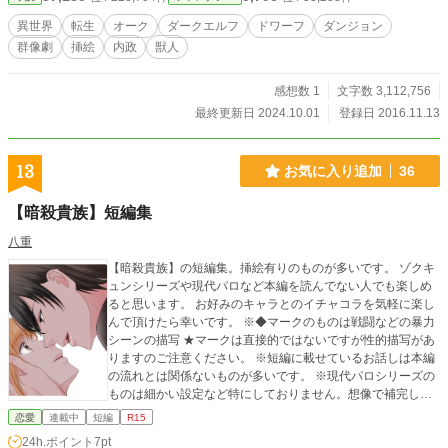
わったのは悪名高い“迷宮都市”クトリア。邪術士シャーイダー
ルの元で、地下遺跡からお宝を発掘する仕事をして日々を凌
異世界
転生
オーク
ダークエルフ
ドワーフ
ダンジョン
いでる俺は、あるとき死にかけのドワーフの世話係になる。
群像劇
挿絵
内政
獣人
そいつが息を吹き返して最初に言った言葉が、「ここはベ
ガスじゃないのか？」。 「こっちの世界」で初めて出会っ
た“同じ世界からの転生者”だが、このオッサン、どーにも色々
感想数 1
文字数 3,112,756
ズレていて───おい、アンタ一体ナニ造ってンだ!? 【第三章
最終更新日 2024.10.01
登録日 2016.11.13
あらすじ】 金持ち私学の海外修学旅行。その帰路に就く飛
行機の中、俺、真嶋櫂（マジマ・カイ）は突然の強い振動に
起こされる。横に座るダチは青ざめて「ハイジャックだ」と
13
お気に入り追加
36
か抜かしやがるし、確かに色黒の男が何やら大騒ぎで暴れて
る。振動はさらに激しく大きくなり、急下降を始めて機内は
【暗殺貴族】短編集
パニックになるが───次の瞬間俺たちは、真っ赤に染まる空
の下、瓦礫と岩山の荒野に居た。 現れた不気味な爺が言う
八重
には、「君たちはみんな死んだ。別の世界へ生まれ変わらせ
【暗殺貴族】の短編集。挿絵有りのものが多いです。 ゾクキ
てやろう」。 イカれた場所でイカれた提案。そして生まれ
ュンシリーズや現代パロなど本編を読んでない人でも楽しめ
変わった俺たちは───犬、猫、猿、犀、猪に……魔人（ディ
ると思います。 お好みのキャラとのイチャコラを気軽に楽し
モニウム）？ 戦乱渦巻く危険な世界で、化け物相手に大立
んで頂けたら幸いです。 ※◆マークのものは戦闘などの暴力
ち回り。その先で俺が突きつけられたのは……、 「───さよ
シーンの描写 ★マークは直接的ではないですが性的描写があ
ならだ……。 もし縁がまだあるならば、また会うこともあ
りますのご注意ください。 ※短編に載せているお話しは本編
るかもしれんな───」 (*『小説家になろう！』サイトにも
の流れとは関係ないものが多いです。 ※現代パロシリーズの
重複投稿しています)
ものは細かい設定など特にしておりません。想像で補完して
下さい。また主人公(ヒロイン)は読者様設定ですので名前を記
恋愛
連載中
短編
R15
載しておりません。
24h.ポイント
7pt