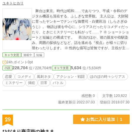
ユキトヒカリ
舞台は東京。時代は昭和……でありつつ、平成・令和のデ
ジタル機器も混在する、ふしぎな世界観。 主人公は、大財閥
に育ったヤンキーでナンパな御曹司・白鷺邑治（しらさぎゆ
うじ）。 物語は彼を中心に、シリアスだったりコメディだっ
たり、ときにミステリーにも転がって……？ ※ ショートショ
ートと短編との構成です。 邑治のほか、彼の親友や幼馴染
み、周囲の探偵などなど、話を進める『視点』が様々に切り
替わったりします。 ※ 性的な描写は皆無ですが、主役が主役
なので（笑）卑猥なセリフはあります、ご容赦ください。 ※
キャラ文芸
連載中
短編
挿絵が時折、あらわれます。完成度のブレの激しさは、ソレ
24h.ポイント
0pt
が作者の精一杯の力量なので、こちらもご容赦ください（苦
228,704
5,634
位 / 228,704件
位 / 5,634件
小説
キャラ文芸
笑）……
恋愛
コメディ
風刺ネタ
アクション・戦闘
ほのぼの時々シリアス
ミステリー
挿絵
日常
バトル
感想数 0
文字数 120,822
最終更新日 2022.07.03
登録日 2018.07.30
29
お気に入り追加
1
ひだまり商店街の神さま