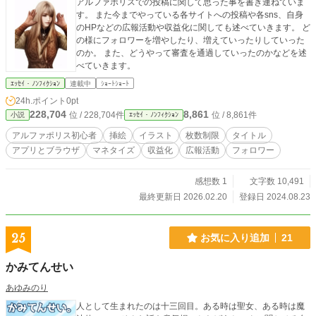
アルファポリスでの投稿に関して思った事を書き連ねていま
す。 また今までやっている各サイトへの投稿や各sns、自身
のHPなどの広報活動や収益化に関しても述べていきます。 ど
の様にフォロワーを増やしたり、増えていったりしていった
のか。 また、どうやって審査を通過していったのかなどを述
べていきます。
ｴｯｾｲ・ﾉﾝﾌｨｸｼｮﾝ
連載中
ｼｮｰﾄｼｮｰﾄ
24h.ポイント
0pt
228,704
8,861
位 / 228,704件
位 / 8,861件
小説
ｴｯｾｲ・ﾉﾝﾌｨｸｼｮﾝ
アルファポリス初心者
挿絵
イラスト
枚数制限
タイトル
アプリとブラウザ
マネタイズ
収益化
広報活動
フォロワー
感想数 1
文字数 10,491
最終更新日 2026.02.20
登録日 2024.08.23
25
お気に入り追加
21
かみてんせい
あゆみのり
人として生まれたのは十三回目。ある時は聖女、ある時は魔