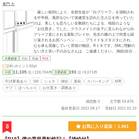
東門 大
厳しい校則により、全校生徒が「白ブリーフ」を強制され
る中学校。風邪をひいて保健室を訪れた主人公を待っていた
のは、美しくも恐ろしい女教師たちによる、地獄のような
「お仕置き」でした。クラスメイトの女子に見られながら白
ブリーフ姿にされる羞恥プレイや、先生の膝の上で何度も繰
り返されるお尻ペンペン……。プライドをズタズタにされ、
心も体も屈服していく背徳の物語。R１８です。SMに理解の
ない方と良い子のみなさんは、ご遠慮ください。 挿絵(自分で
描いたものにAIで修正したもの)を入れました。閲覧注意。
大衆娯楽
完結
長編
R18
pixivにも投稿中
24h.ポイント
92pt
11,105
193
位 / 228,704件
位 / 6,071件
小説
大衆娯楽
R18要素あり
SM
ショタ
挿絵
羞恥
スパンキング
M男
デブ
ぽっちゃり
お仕置き・調教あり
感想数 0
文字数 54,876
最終更新日 2022.08.17
登録日 2021.01.10
3
お気に入り追加
1,961