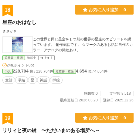
18
お気に入り追加
0
星座のおはなし
ささがき
この世界と同じ星空をもつ別の世界の星座のエピソードを綴
っています。 創作童話です。 ☆マークのあるお話に自作のカ
ラー・アナログの挿絵あり。
児童書・童話
連載中
ｼｮｰﾄｼｮｰﾄ
24h.ポイント
0pt
228,704
4,654
位 / 228,704件
位 / 4,654件
小説
児童書・童話
童話
掌編
星
神話
挿絵
感想数 0
文字数 8,518
最終更新日 2026.03.20
登録日 2025.12.26
19
お気に入り追加
0
リリィと夜の鍵 〜ただいまのある場所へ～