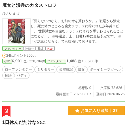
魔女と潰兵のカタストロフ
ひさいまづ
「要らないのなら、お前の命を貰おうか。」 戦場から潰走
し、死に体のところを魔女ラッチェに拾われた少年兵ロビ
ー。 世界滅亡を目論むラッチェにそれを手伝わせられること
になるが…。 ※毎週金、土、日曜12時に更新予定です。 ※
「小説家になろう」でも投稿しております。
ファンタジー
連載中
長編
R15
24h.ポイント
200pt
6,901
1,488
位 / 228,704件
位 / 53,288件
小説
ファンタジー
ローファンタジー
ミリタリー
架空戦記
魔女
ボーイミーツガール
挿絵
バディ
感想数 0
文字数 73,626
最終更新日 2026.08.07
登録日 2026.06.26
2
お気に入り追加
37
1日休んだだけなのに