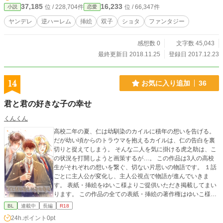
37,185
16,233
位 / 228,704件
位 / 66,347件
小説
恋愛
ヤンデレ
逆ハーレム
挿絵
双子
ショタ
ファンタジー
感想数 0
文字数 45,043
最終更新日 2018.11.25
登録日 2017.12.23
14
お気に入り追加
36
君と君の好きな子の幸せ
くんくん
高校二年の夏、仁は幼馴染のカイルに積年の想いを告げる。
だが幼い頃からのトラウマを抱えるカイルは、仁の告白を裏
切りと捉えてしまう。 そんな二人を気に掛ける虎之助は、こ
の状況を打開しようと画策するが…。 この作品は3人の高校
生がそれぞれの想いを繋ぐ、切ない片思いの物語です。 １話
ごとに主人公が変化し、主人公視点で物語が進んでいきま
す。 表紙・挿絵をゆいこ様よりご提供いただき掲載してまい
ります。 この作品の全ての表紙・挿絵の著作権はゆいこ様に
あります。 ? 2017 ゆいこ All Rights Reserved. 他サイト重複
BL
連載中
長編
R18
投稿作品
24h.ポイント
0pt