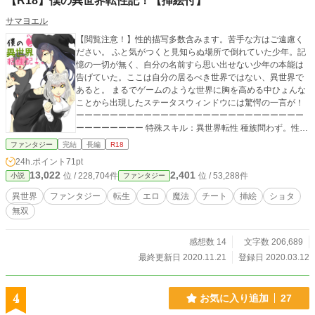
【R18】僕の異世界転性記！【挿絵付】
サマヨエル
【閲覧注意！】性的描写多数含みます。苦手な方はご遠慮く
ださい。 ふと気がつくと見知らぬ場所で倒れていた少年。記
憶の一切が無く、自分の名前すら思い出せない少年の本能は
告げていた。ここは自分の居るべき世界ではない、異世界で
あると。 まるでゲームのような世界に胸を高める中ひょんな
ことから出現したステータスウィンドウには驚愕の一言が！
ーーーーーーーーーーーーーーーーーーーーーーーーーーー
ーーーーーーーー 特殊スキル：異世界転性 種族問わず。性交
の数だけ自身のステータス上昇とスキル取得ができる。 ーー
ファンタジー
完結
長編
R18
ーーーーーーーーーーーーーーーーーーーーーーーーーーー
24h.ポイント
71pt
ーーーーーー 誰もがうらやむ異世界性活が幕を開ける！
13,022
2,401
位 / 228,704件
位 / 53,288件
小説
ファンタジー
異世界
ファンタジー
転生
エロ
魔法
チート
挿絵
ショタ
無双
感想数 14
文字数 206,689
最終更新日 2020.11.21
登録日 2020.03.12
4
お気に入り追加
27