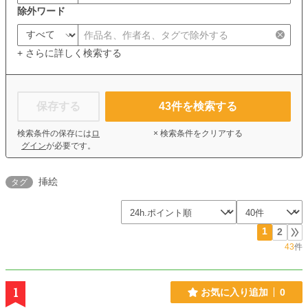
除外ワード
+ さらに詳しく検索する
保存する
43
件を検索する
検索条件の保存には
ロ
× 検索条件をクリアする
グイン
が必要です。
挿絵
タグ
1
2
43
件
1
お気に入り追加
0