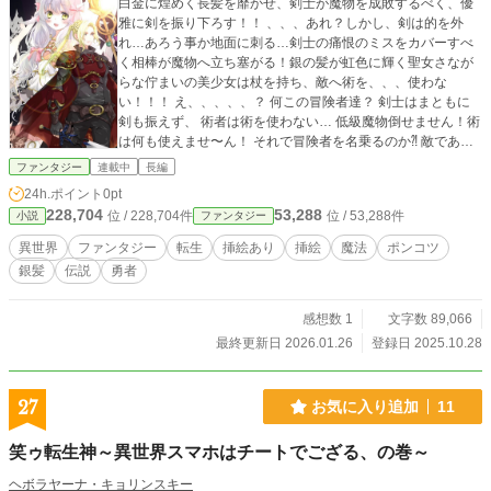
白金に煌めく長髪を靡かせ、剣士が魔物を成敗するべく、優
雅に剣を振り下ろす！！ 、、、あれ？しかし、剣は的を外
れ…あろう事か地面に刺る…剣士の痛恨のミスをカバーすべ
く相棒が魔物へ立ち塞がる！銀の髪が虹色に輝く聖女さなが
らな佇まいの美少女は杖を持ち、敵へ術を、、、使わな
い！！！ え、、、、、？ 何この冒険者達？ 剣士はまともに
剣も振えず、 術者は術を使わない… 低級魔物倒せません！術
は何も使えませ〜ん！ それで冒険者を名乗るのか⁈ 敵である
魔物が心配してしまう程のポンコツ二人！ そんなポンコツ二
ファンタジー
連載中
長編
人が目指すは世界有数の未踏破最強ダンジョンの踏破！ そん
24h.ポイント
0pt
なことが叶うのか⁈ いや、いや無理ゲーだ⁈ でも！行けてしま
228,704
53,288
位 / 228,704件
位 / 53,288件
小説
ファンタジー
うんです！ ポンコツ二人が奇跡を起こす！ ポンコツ冒険譚、
今！！爆誕していく！！ 二人がトンデモポンコツになった秘
異世界
ファンタジー
転生
挿絵あり
挿絵
魔法
ポンコツ
密は… きっと誰も知り得ないだろう。
銀髪
伝説
勇者
感想数 1
文字数 89,066
最終更新日 2026.01.26
登録日 2025.10.28
27
お気に入り追加
11
笑ゥ転生神～異世界スマホはチートでござる、の巻～
ヘボラヤーナ・キョリンスキー