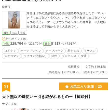
薔薇美
舞台は日本の温泉地にある西部開拓時代を模したテーマパー
ク『ウェスタン・タウン』。そこで催されるウェスタン・シ
ョウのパフォーマーとタウンのキャストの群像劇。※人物紹
介は飛ばして本編からでも大丈夫です。
青春
完結
長編
24h.ポイント
0pt
228,704
7,917
位 / 228,704件
位 / 7,917件
小説
青春
コメディ
オーディション
テーマパーク
着ぐるみ
イケメン
スケコマシ
ラブコメ要素あり
挿絵
ブロマンス
女装
感想数 0
文字数 549,128
最終更新日 2023.10.25
登録日 2021.03.01
21
お気に入り追加
25
天下無双の鍵使いー引き継がれるものー【挿絵付】
サマヨエル