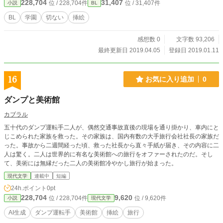
228,704
31,407
位 / 228,704件
位 / 31,407件
小説
BL
BL
学園
切ない
挿絵
感想数 0
文字数 93,206
最終更新日 2019.04.05
登録日 2019.01.11
16
お気に入り追加
0
ダンプと美術館
カブラル
五十代のダンプ運転手二人が、偶然交通事故直後の現場を通り掛かり、車内にと
じこめられた家族を救った。その家族は、国内有数の大手旅行会社社長の家族だ
った。事故から二週間経った頃、救った社長から直々手紙が届き、その内容に二
人は驚く。二人は世界的に有名な美術館への旅行をオファーされたのだ。そし
て、美術には無縁だった二人の美術館冷やかし旅行が始まった。
現代文学
連載中
短編
24h.ポイント
0pt
228,704
9,620
位 / 228,704件
位 / 9,620件
小説
現代文学
AI生成
ダンプ運転手
美術館
挿絵
旅行