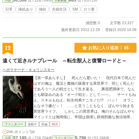
30,306
663
位 / 228,704件
位 / 6,071件
小説
大衆娯楽
日常
挿絵あり
挿絵
夫婦生活
SM
ロリ妻
感想数 0
文字数 23,327
最終更新日 2022.12.29
登録日 2020.10.08
12
お気に入り追加
45
遠くて近きルナプレール ～転生獣人と復讐ロードと～
ヘボラヤーナ・キョリンスキー
【第一章あらすじ】 死んだら驚いた！ 現代日本で死んだ
はずの俺は、魔法と魔物の跋扈する異世界で、同じく死んだ
であろう一人の戦士として生き返る。 豚面肥満体で、なん
とも馴染みのある「オーク戦士」として───。 チートもね
え、スキルもねえ、転生特典ナニモノだ!? ハッ！ オラこ
んなオラ嫌だ～！ ……と言うこともなく、ぼんやり始まる
異世界ライフ。 しかしこの異世界は、俺のそんなぼんやり
マインドとは無関係に、帝国は崩壊し群雄割拠な無法地帯ば
かりの、えらい状況なのであった。助けてエラいヒト！ 【第
ファンタジー
連載中
長編
R15
二章あらすじ】 俺はJB.ただの糞ガキ。LA生まれ異世界育
24h.ポイント
7pt
ち、悪い孤児達、だいたい友達。 そんなこんなで生まれ変
37,185
5,796
位 / 228,704件
位 / 53,288件
小説
ファンタジー