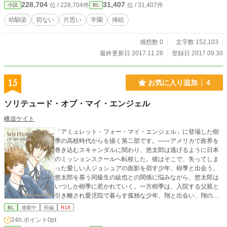
228,704
31,407
位 / 228,704件
位 / 31,407件
小説
BL
幼馴染
切ない
片思い
学園
挿絵
感想数 0
文字数 152,103
最終更新日 2017.11.28
登録日 2017.09.30
15
お気に入り追加
4
ソリテュード・オブ・マイ・エンジェル
峰迫ケイト
「アミュレット・フォー・マイ・エンジェル」に登場した樹
季の高校時代からを描く第二部です。——アメリカで政界を
巻き込むスキャンダルに関わり、悠太郎は逃げるように日本
のミッションスクールへ転校した。彼はそこで、失ってしま
った愛しい人ジョシュアの面影を宿す少年、樹季と出会う。
悠太郎を慕う同級生の紘也との関係に悩みながら、悠太郎は
いつしか樹季に惹かれていく。一方樹季は、入院する父親と
引き離され愛児院で暮らす孤独な少年、翔と出会い、翔の力
になろうと決意する。
BL
連載中
長編
R18
24h.ポイント
0pt