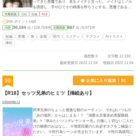
ってきた悪魔であり、名をメイナと言った。 メイナはミノル
を誘惑し、手や口でその精液を搾ろうとする。悪魔であるメ
イナを警戒するミノルだったが、次第に与えられる快楽に逆
大衆娯楽
完結
短編
R18
らうことが困難になってゆき———— ＊本作はAIイラストに
24h.ポイント
14pt
よる挿絵を含みます。 ＊本作は小説家になろうにも掲載して
30,164
667
位 / 228,704件
位 / 6,071件
小説
大衆娯楽
います。
短編
悪魔
角
金髪
現代
コメディ
ラブコメ
AIイラスト
挿絵
感想数 0
文字数 12,192
最終更新日 2022.11.04
登録日 2022.11.04
10
お気に入り追加
51
【R18】セッツ兄弟のヒミツ【挿絵あり】
ichientei.U
摂津兄弟のちょっと過激な朝のルーティン、それはいつもの
『あの場所』からはじまる！？ 『溺愛＆言葉攻め黒髪眼鏡
弟』×『孕みたいツンデレヤンキー兄』の激しく切ない二人だ
けの秘密のおはなし。 ※地雷回避のため必ずタグをご確認く
ださい。 ※性行為シーンが含まれています。 ※性行為描写に