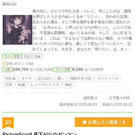
あのパン
夜の街に、ひとりで佇む少女・ミレイ。 手にしたのは、感情
を閉ざしたうさぎのぬいぐるみ「リリィ」。 失われた記憶、
忘れられた痛み、そして帰る場所を探す彼女の前に現れたの
は、「お兄ちゃん」と呼ぶひとりの少年だった。 ふたりで歩
む、不思議な図書館。 ぬいぐるみの涙、そして、心に灯る“た
だいま”。 これは、“さよなら”では終わらない物語。 かつて傷
ついたすべての心に贈る、優しくて切ないファンタジー。 忘
れてしまっても、大丈夫。 あなたの「帰りたい」は、きっと
ここにある。
ライト文芸
完結
短編
24h.ポイント
0pt
228,704
9,590
位 / 228,704件
位 / 9,590件
小説
ライト文芸
AI生成
ダーク
ほのぼの
癒し
挿絵付き小説
ライトノベル
日常
短編
ヒューマンドラマ
挿絵
感想数 0
文字数 4,846
最終更新日 2025.06.03
登録日 2025.06.01
20
お気に入り追加
6
PictureScroll 昼下がりのガンマン