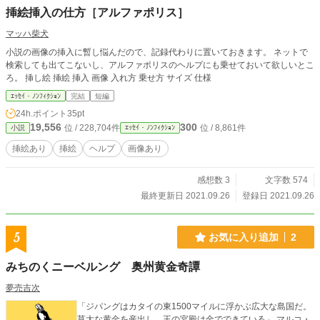
挿絵挿入の仕方［アルファポリス］
マッハ柴犬
小説の画像の挿入に暫し悩んだので、記録代わりに置いておきます。 ネットで
検索しても出てこないし、アルファポリスのヘルプにも乗せておいて欲しいとこ
ろ。 挿し絵 挿絵 挿入 画像 入れ方 乗せ方 サイズ 仕様
ｴｯｾｲ・ﾉﾝﾌｨｸｼｮﾝ
完結
短編
24h.ポイント
35pt
19,556
300
位 / 228,704件
位 / 8,861件
小説
ｴｯｾｲ・ﾉﾝﾌｨｸｼｮﾝ
挿絵あり
挿絵
ヘルプ
画像あり
感想数 3
文字数 574
最終更新日 2021.09.26
登録日 2021.09.26
5
お気に入り追加
2
みちのくニーベルング 奥州黄金奇譚
夢売吉次
「ジパングはカタイの東1500マイルに浮かぶ広大な島国だ。
莫大な黄金を産出し、王の宮殿は金でできている」 マルコ・