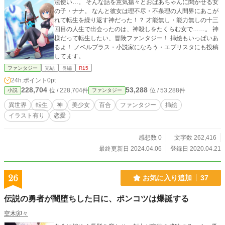
法使い…。 そんな話を意気揚々とおばあちゃんに聞かせる女
の子・ナナ。 なんと彼女は理不尽・不条理の人間界にあこが
れて転生を繰り返す神だった！？ 才能無し・能力無しの十三
回目の人生で出会ったのは、神殺しをたくらむ女で……。 神
様だって転生したい、冒険ファンタジー！ 挿絵もいっぱいあ
るよ！ ノベルプラス・小説家になろう・エブリスタにも投稿
してます。
ファンタジー
完結
長編
R15
24h.ポイント
0pt
228,704
53,288
位 / 228,704件
位 / 53,288件
小説
ファンタジー
異世界
転生
神
美少女
百合
ファンタジー
挿絵
イラスト有り
恋愛
感想数 0
文字数 262,416
最終更新日 2024.04.06
登録日 2020.04.21
26
お気に入り追加
37
伝説の勇者が闇堕ちした日に、ポンコツは爆誕する
空木卯々