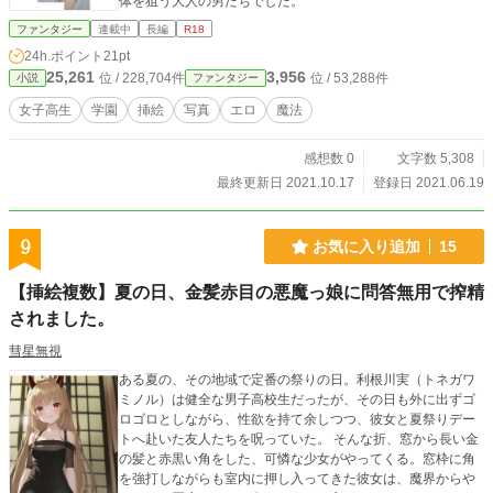
体を狙う大人の男たちでした。
ファンタジー
連載中
長編
R18
24h.ポイント
21pt
25,261
3,956
位 / 228,704件
位 / 53,288件
小説
ファンタジー
女子高生
学園
挿絵
写真
エロ
魔法
感想数 0
文字数 5,308
最終更新日 2021.10.17
登録日 2021.06.19
9
お気に入り追加
15
【挿絵複数】夏の日、金髪赤目の悪魔っ娘に問答無用で搾精
されました。
彗星無視
ある夏の、その地域で定番の祭りの日。利根川実（トネガワ
ミノル）は健全な男子高校生だったが、その日も外に出ずゴ
ロゴロとしながら、性欲を持て余しつつ、彼女と夏祭りデー
トへ赴いた友人たちを呪っていた。 そんな折、窓から長い金
の髪と赤黒い角をした、可憐な少女がやってくる。窓枠に角
を強打しながらも室内に押し入ってきた彼女は、魔界からや