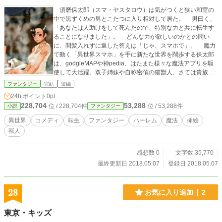
須磨保太郎（スマ・ヤスタロウ）は気がつくと狭い和室の
中で黒ずくめの男とこたつに入り相対して居た。 男曰く、
「あなたは人助けをして死んだので、特別な力と共に転生す
ることになりました」。 どんな力が欲しいのかとの問い
に、間髪入れずに返した答えは「じゃ、スマホで」。 魔力
で動く「異世界スマホ」を手に新たな世界を闊歩する保太郎
は、godgleMAPや神pedia、はたまた様々な魔法アプリを駆
使して大活躍。双子姉妹や自称密偵の猫獣人、さては貴族令
嬢に戦乙女を巻き込んでの冒険行。 チート過ぎるアイテム
ファンタジー
完結
短編
「異世界スマホ」を手放せない！ 「けっして、魔力を切らさ
24h.ポイント
0pt
ないで下さいね……」
228,704
53,288
位 / 228,704件
位 / 53,288件
小説
ファンタジー
異世界
コメディ
転生
ファンタジー
ハーレム
魔法
挿絵
獣人
感想数 0
文字数 35,770
最終更新日 2018.05.07
登録日 2018.05.07
28
お気に入り追加
2
東京・キッズ