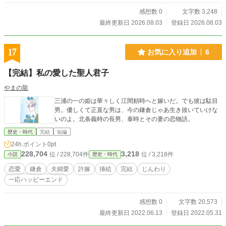
感想数 0
文字数 3,248
最終更新日 2026.08.03
登録日 2026.08.03
17
お気に入り追加
6
【完結】私の愛した聖人君子
やまの龍
三浦の一の姫は華々しく江間頼時へと嫁いだ。でも彼は駄目
男。優しくて正直な男は、今の鎌倉じゃあ生き抜いていけな
いのよ。北条義時の長男、泰時とその妻の恋物語。
歴史・時代
完結
短編
24h.ポイント
0pt
228,704
3,218
位 / 228,704件
位 / 3,218件
小説
歴史・時代
恋愛
鎌倉
夫婦愛
許嫁
挿絵
完結
じんわり
一応ハッピーエンド
感想数 0
文字数 20,573
最終更新日 2022.06.13
登録日 2022.05.31