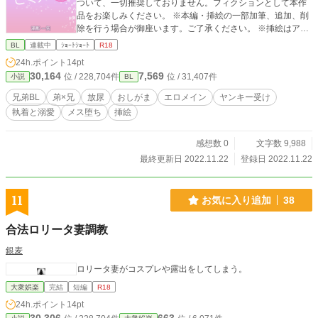
ついて、一切推奨しておりません。フィクションとして本作
品をお楽しみください。 ※本編・挿絵の一部加筆、追加、削
除を行う場合が御座います。ご了承ください。 ※挿絵はアニ
メーション版を後日別企画にて別に公開する可能性がありま
BL
連載中
ｼｮｰﾄｼｮｰﾄ
R18
す。 ※表紙・絵 Twitter @ichientei
24h.ポイント
14pt
30,164
7,569
位 / 228,704件
位 / 31,407件
小説
BL
兄弟BL
弟×兄
放尿
おしがま
エロメイン
ヤンキー受け
執着と溺愛
メス堕ち
挿絵
感想数 0
文字数 9,988
最終更新日 2022.11.22
登録日 2022.11.22
11
お気に入り追加
38
合法ロリータ妻調教
銀麦
ロリータ妻がコスプレや露出をしてしまう。
大衆娯楽
完結
短編
R18
24h.ポイント
14pt