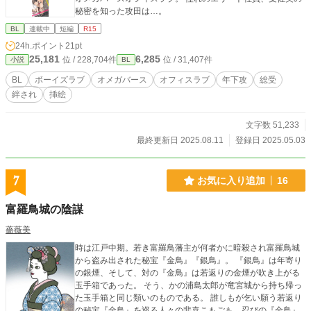
秘密を知った攻田は…。
BL
連載中
短編
R15
24h.ポイント
21pt
25,181
6,285
位 / 228,704件
位 / 31,407件
小説
BL
BL
ボーイズラブ
オメガバース
オフィスラブ
年下攻
総受
絆され
挿絵
文字数 51,233
最終更新日 2025.08.11
登録日 2025.05.03
7
お気に入り追加
16
富羅鳥城の陰謀
薔薇美
時は江戸中期。若き富羅鳥藩主が何者かに暗殺され富羅鳥城
から盗み出された秘宝『金鳥』『銀鳥』。 『銀鳥』は年寄り
の銀煙、そして、対の『金鳥』は若返りの金煙が吹き上がる
玉手箱であった。 そう、かの浦島太郎が竜宮城から持ち帰っ
た玉手箱と同じ類いのものである。 誰しもが乞い願う若返り
の秘宝『金鳥』を巡る人々の悲喜こもごも。忍びの『金鳥』