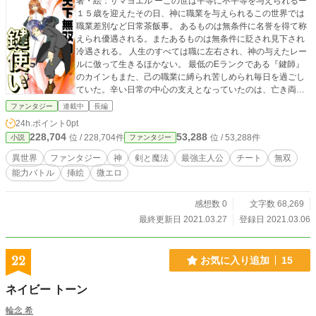
著・絵：サマヨエル ーこの世は平等に不平等を与えられるー
１５歳を迎えたその日、神に職業を与えられるこの世界では
職業差別など日常茶飯事。 あるものは無条件に名誉を得て称
えられ優遇される。またあるものは無条件に貶され見下され
冷遇される。 人生のすべては職に左右され、神の与えたレー
ルに倣って生きるほかない。 最低のEランクである『鍵師』
のカインもまた、己の職業に縛られ苦しめられ毎日を過ごし
ていた。辛い日常の中心の支えとなっていたのは、亡き両親
から託された唯一の形見『キーボックス』をその手で開ける
ファンタジー
連載中
長編
こと。 いつものように悪餓鬼たちに暴行されていたカインだ
24h.ポイント
0pt
ったが、その日は違った。瀕死に陥り決死の覚悟でキーボッ
228,704
53,288
位 / 228,704件
位 / 53,288件
小説
ファンタジー
クスを開くとその中にこめられていた真実とは・・・。 世界
の不条理に異常ともいえる力を携え挑む少年の物語が幕を開
異世界
ファンタジー
神
剣と魔法
最強主人公
チート
無双
ける。
能力バトル
挿絵
微エロ
感想数 0
文字数 68,269
最終更新日 2021.03.27
登録日 2021.03.06
22
お気に入り追加
15
ネイビー トーン
輪念 希