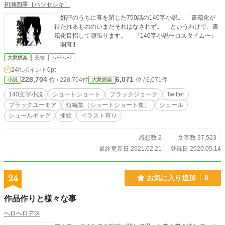
初瀬四季［ハツセシキ］
好評のうちに幕を閉じた750話の140字小説。 書籍化が
待たれるもののいまだそれはなされず。 というわけで、書
籍化目指して頑張ります。 『140字小説〜ロスタイム〜』
開幕‼︎
大衆娯楽
完結
ｼｮｰﾄｼｮｰﾄ
24h.ポイント
0pt
228,704
6,071
位 / 228,704件
位 / 6,071件
小説
大衆娯楽
140文字小説
ショートショート
ブラックジョーク
Twitter
ブラックユーモア
短編集（ショートショート集）
シュール
シュールギャグ
挿絵
イラスト有り
感想数 2
文字数 37,523
最終更新日 2021.02.21
登録日 2020.05.14
24
お気に入り追加
8
作品作りと様々な事
ヘロヘロデス