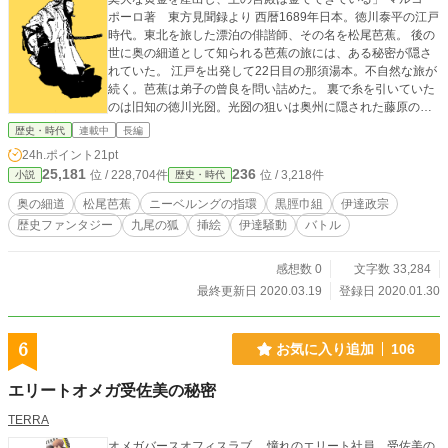
ポーロ著 東方見聞録より 西暦1689年日本。徳川泰平の江戸
時代。東北を旅した漂泊の俳諧師、その名を松尾芭蕉。 後の
世に奥の細道として知られる芭蕉の旅には、ある秘密が隠さ
れていた。 江戸を出発して22日目の那須湯本。不自然な旅が
続く。芭蕉は弟子の曾良を問い詰めた。 裏で糸を引いていた
のは旧知の徳川光圀。光圀の狙いは奥州に隠された藤原の黄
金と呼ばれるものであった。 与太話と一笑に付した芭蕉に那
歴史・時代
連載中
長編
須の殺生石が静かに語りかける。 そして芭蕉は知る。黄金が
24h.ポイント
21pt
もたらす力と、呪いを。 アテルイ、安倍貞任、奥州藤原、源
25,181
236
位 / 228,704件
位 / 3,218件
小説
歴史・時代
義経。 繰り返されてきた奥州の悲劇。その影に存在した呪わ
れし黄金。悲しき歴史に終止符を打つのは人か、鬼か。 これ
奥の細道
松尾芭蕉
ニーベルングの指環
黒脛巾組
伊達政宗
は山々が深き霧に沈む国(ニーベルング)の物語。 事実と虚構
歴史ファンタジー
九尾の狐
挿絵
伊達騒動
バトル
が織りなす一大スペクタクルロマン、ここに開幕！
感想数 0
文字数 33,284
最終更新日 2020.03.19
登録日 2020.01.30
6
お気に入り追加
106
エリートオメガ受佐美の秘密
TERRA
オメガバースオフィスラブ。 憧れのエリート社員、受佐美の