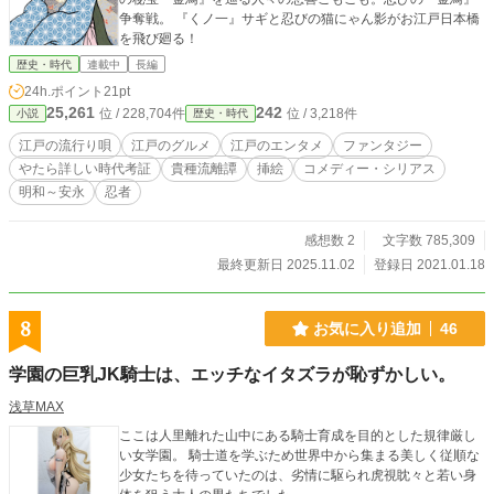
争奪戦。 『くノ一』サギと忍びの猫にゃん影がお江戸日本橋
を飛び廻る！
歴史・時代
連載中
長編
24h.ポイント
21pt
25,261
242
位 / 228,704件
位 / 3,218件
小説
歴史・時代
江戸の流行り唄
江戸のグルメ
江戸のエンタメ
ファンタジー
やたら詳しい時代考証
貴種流離譚
挿絵
コメディー・シリアス
明和～安永
忍者
感想数 2
文字数 785,309
最終更新日 2025.11.02
登録日 2021.01.18
8
お気に入り追加
46
学園の巨乳JK騎士は、エッチなイタズラが恥ずかしい。
浅草MAX
ここは人里離れた山中にある騎士育成を目的とした規律厳し
い女学園。 騎士道を学ぶため世界中から集まる美しく従順な
少女たちを待っていたのは、劣情に駆られ虎視眈々と若い身