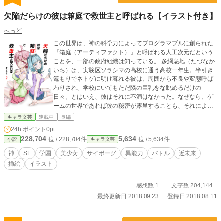
欠陥だらけの彼は箱庭で救世主と呼ばれる【イラスト付き】
へっど
この世界は、神の科学力によってプログラマブルに創られた
『箱庭（アーティファクト）』と呼ばれる人工次元だという
ことを、一部の政府組織は知っている。 多綱魁地（たづなか
いち）は、実験区ソラシマの高校に通う高校一年生。半引き
篭もりでネトゲに明け暮れる彼は、周囲から不良や変態呼ば
わりされ、学校にいてもただ隣の巨乳をな眺めるだけの
日々。とはいえ、彼はそれに不満はなかった。なぜなら、ゲ
ームの世界であれば彼の秘密が露呈することも、それによっ
て彼を拒絶する者もいないからだ。 しかし、そんな彼の日常
キャラ文芸
連載中
長編
は、授業中に発生した武力組織の襲撃事件により一変する。
24h.ポイント
0pt
突然、世界の命運を握らされた彼を取り巻く異能力集団バグ
228,704
5,634
位 / 228,704件
位 / 5,634件
小説
キャラ文芸
ズの個性派たち。そして、その裏で動き出す神の所業。 これ
は、彼、多綱魁地が、あの時ほぼ死んでから先のストーリー
神
SF
学園
美少女
サイボーグ
異能力
バトル
近未来
である。 ****************** ファンタジー全盛のアルファポリ
挿絵
イラスト
スで掲載するならファンタジーカテゴリで投稿していこう、
といこうにもどう考えてもこの設定はＳＦ。。いや、僕の中
ではＳＦファンタジーだからＯＫと言い張りたいところでは
感想数 1
文字数 204,144
あるが、登場人物各人のキャラがたっているので、後にカテ
最終更新日 2018.09.23
登録日 2018.08.11
ゴリーエラー喰らうのを覚悟で当初ＳＦとしてましたがどう
にも太刀打ちできないのでキャラ文芸だと言っておきます。