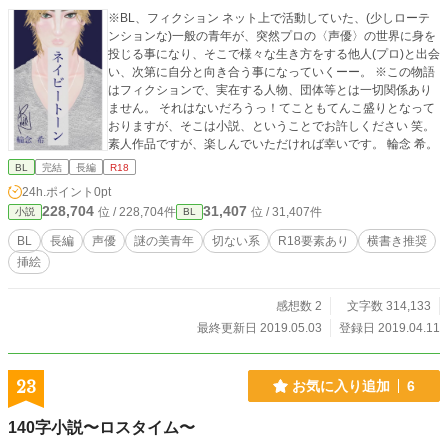
※BL、フィクション ネット上で活動していた、(少しローテ
ンションな)一般の青年が、突然プロの〈声優〉の世界に身を
投じる事になり、そこで様々な生き方をする他人(プロ)と出会
い、次第に自分と向き合う事になっていくーー。 ※この物語
はフィクションで、実在する人物、団体等とは一切関係あり
ません。 それはないだろうっ！てこともてんこ盛りとなって
おりますが、そこは小説、ということでお許しください 笑。
素人作品ですが、楽しんでいただければ幸いです。 輪念 希。
BL
完結
長編
R18
24h.ポイント
0pt
228,704
31,407
位 / 228,704件
位 / 31,407件
小説
BL
BL
長編
声優
謎の美青年
切ない系
R18要素あり
横書き推奨
挿絵
感想数 2
文字数 314,133
最終更新日 2019.05.03
登録日 2019.04.11
23
お気に入り追加
6
140字小説〜ロスタイム〜