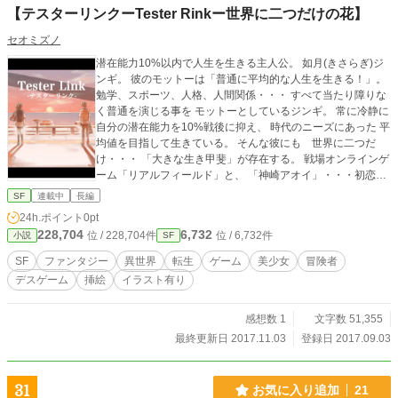
【テスターリンクーTester Rinkー世界に二つだけの花】
セオミズノ
潜在能力10%以内で人生を生きる主人公。 如月(きさらぎ)ジ
ンギ。 彼のモットーは「普通に平均的な人生を生きる！」。
勉学、スポーツ、人格、人間関係・・・ すべて当たり障りな
く普通を演じる事を モットーとしているジンギ。 常に冷静に
自分の潜在能力を10%戦後に抑え、 時代のニーズにあった 平
均値を目指して生きている。 そんな彼にも 世界に二つだ
け・・・ 「大きな生き甲斐」が存在する。 戦場オンラインゲ
ーム「リアルフィールド」と、 「神崎アオイ」・・・初恋の
女子。 だが、神崎アオイには 大きな心の闇が存在する。
SF
連載中
長編
アオイの心の闇とリアルフィールド・・・ ２つの大きな生き
24h.ポイント
0pt
甲斐が、 ジンギの潜在能力をー100%に解放する！
228,704
6,732
位 / 228,704件
位 / 6,732件
小説
SF
SF
ファンタジー
異世界
転生
ゲーム
美少女
冒険者
デスゲーム
挿絵
イラスト有り
感想数 1
文字数 51,355
最終更新日 2017.11.03
登録日 2017.09.03
31
お気に入り追加
21