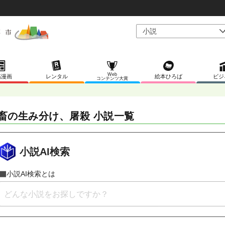
Web
稿漫画
レンタル
絵本ひろば
ビジ
コンテンツ大賞
畜の生み分け、屠殺 小説一覧
小説AI検索
小説AI検索とは