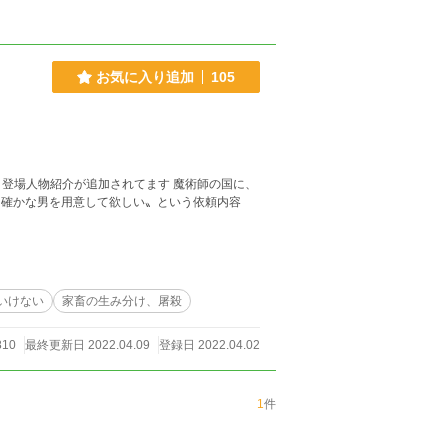
お気に入り追加
105
紹介が追加されてます 魔術師の国に、
も確かな男を用意して欲しい〟という依頼内容
いけない
家畜の生み分け、屠殺
810
最終更新日 2022.04.09
登録日 2022.04.02
1
件