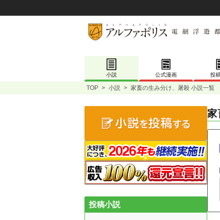
小説
公式漫画
投
TOP
>
小説
>
家畜の生み分け、屠殺 小説一覧
家
投稿小説