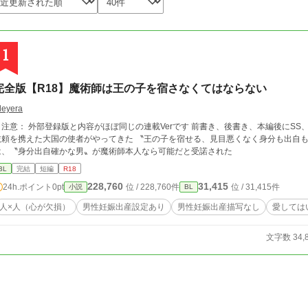
1
完全版【R18】魔術師は王の子を宿さなくてはならない
leyera
注意： 外部登録版と内容がほぼ同じの連載Verです 前書き、後書き、本編後にSS、登場人物
依頼を携えた大国の使者がやってきた 〝王の子を宿せる、見目悪くなく身分も出自
は、〝身分出自確かな男〟が魔術師本人なら可能だと受諾された
BL
完結
短編
R18
228,760
31,415
24h.ポイント
0pt
位 / 228,760件
位 / 31,415件
小説
BL
人×人（心が欠損）
男性妊娠出産設定あり
男性妊娠出産描写なし
愛しては
文字数 34,