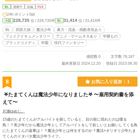
BL
連載中
短編
R18
24h.ポイント
0pt
228,735
31,414
位 / 228,735件
位 / 31,414件
小説
BL
BL
四肢欠損
魔法少年
暴力・流血・残酷表現あり
フェイクドキュメンタリー
アニメ・ゲームネタあり
学園もの
ブラックコメディ
学園
現代ファンタジー
感想数 0
文字数 78,187
最終更新日 2024.12.20
登録日 2023.08.30
8
お気に入り追加
1
‎ 𖤐たまてくん‎は魔法少年になりました𖤐 〜雇用契約書を添
えて〜
片瀬ゆめじ。
15歳のたまてくんがアルバイトを探していると、目の前に現れたのは喋る
鳥！？美少年だから魔法少年としてアルバイトをして欲しいとお願いしてくる鳥
にたまてくんの返事は！？魔法少年とは何をするのか？魔法×ギリギリ少年たま
てくんのドタバタ魔法少年ライフ。