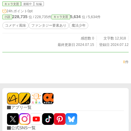
キャラ文芸
連載中
短編
24h.ポイント
0pt
228,735
5,634
位 / 228,735件
位 / 5,634件
小説
キャラ文芸
コメディ風味
ファンタジー要素あり
魔法少年
感想数 0
文字数 12,918
最終更新日 2024.07.15
登録日 2024.07.12
8
件
アプリ一覧
公式SNS一覧