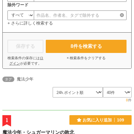
除外ワード
+ さらに詳しく検索する
保存する
8
件を検索する
検索条件の保存には
ロ
× 検索条件をクリアする
グイン
が必要です。
魔法少年
タグ
8
件
1
お気に入り追加
109
魔法少年・シュガーマリンの敗北