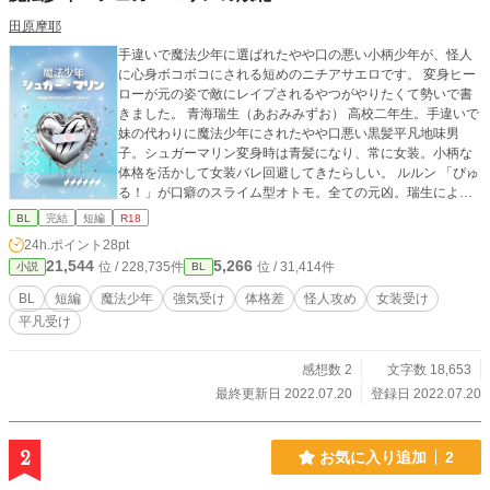
田原摩耶
手違いで魔法少年に選ばれたやや口の悪い小柄少年が、怪人
に心身ボコボコにされる短めのニチアサエロです。 変身ヒー
ローが元の姿で敵にレイプされるやつがやりたくて勢いで書
きました。 青海瑞生（あおみみずお） 高校二年生。手違いで
妹の代わりに魔法少年にされたやや口悪い黒髪平凡地味男
子。シュガーマリン変身時は青髪になり、常に女装。小柄な
体格を活かして女装バレ回避してきたらしい。 ルルン 「ぴゅ
る！」が口癖のスライム型オトモ。全ての元凶。瑞生によく
握り潰されかけてる。可愛いマスコット枠。 怪人スティング
BL
完結
短編
R18
ぴっちり黒スーツに派手コートに虎モチーフ仮面の見るから
24h.ポイント
28pt
に悪役の人。瑞生曰く瑞生二人分のデカさはある長身筋肉ヴ
21,544
5,266
位 / 228,735件
位 / 31,414件
小説
BL
ィラン。傲慢俺様のヴィランの鑑。シュガーマリン形態より
本体の瑞生が気に入ってるらしい。巨根。息をするようにな
BL
短編
魔法少年
強気受け
体格差
怪人攻め
女装受け
にかを壊していく。
平凡受け
感想数 2
文字数 18,653
最終更新日 2022.07.20
登録日 2022.07.20
2
お気に入り追加
2