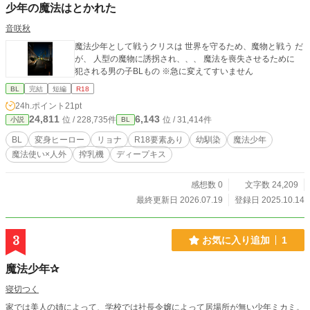
少年の魔法はとかれた
音咲秋
魔法少年として戦うクリスは 世界を守るため、魔物と戦う だ
が、 人型の魔物に誘拐され、、、 魔法を喪失させるために
犯される男の子BLもの ※急に変えてすいません
BL
完結
短編
R18
24h.ポイント
21pt
24,811
6,143
位 / 228,735件
位 / 31,414件
小説
BL
BL
変身ヒーロー
リョナ
R18要素あり
幼馴染
魔法少年
魔法使い×人外
搾乳機
ディープキス
感想数 0
文字数 24,209
最終更新日 2026.07.19
登録日 2025.10.14
3
お気に入り追加
1
魔法少年✰
寝切つく
家では美人の姉によって、学校では社長令嬢によって居場所が無い少年ミカミ。