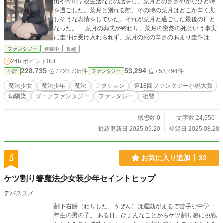
出や今の学校生活などの話をし、菜月とのささやかなひと時
を過ごした。菜月と別れる際、その時の菜月はどこか辛く悲
しそうな表情をしていた。それが菜月と過ごした最後の日と
なった。 菜月の葬式が終わり、菜月の突然の死という事実
に圭斗は受け入れられず、菜月の死の辛さのあまり圭斗は廃
人となり、自身の部屋に引き籠るようになった。そんな時突
ファンタジー
連載中
長編
如菜月の”親友”を名乗る女子高生が圭斗に用があるとのこと
24h.ポイント
0pt
で、菜月と最後に過ごした公園でその女子高生…長瀬咲希か
228,735
53,294
位 / 228,735件
位 / 53,294件
小説
ファンタジー
ら河北菜月は魔法少女であったことと、それが菜月の死と関
係があることを知らされる。 菜月のこと、魔法少女とそれ
魔法少女
魔法少年
魔法
アクション
第18回ファンタジー小説大賞
に敵対する黒獣の存在を知った俺は菜月の死の真相を明らか
幼馴染
ダークファンタジー
ファンタジー
復讐
にするため、圭斗自身も魔法少女（魔法少年）になることを
決断する。
感想数 0
文字数 24,556
最終更新日 2025.09.20
登録日 2025.08.28
5
お気に入り追加
32
ケツ割り箸魔法少女装少年セイントヒップ
デバスズメ
割下右膳（わりした うぜん）は運動がまるで苦手な中学一
年生の男の子。 ある日、ひょんなことからケツ割り箸に挑戦