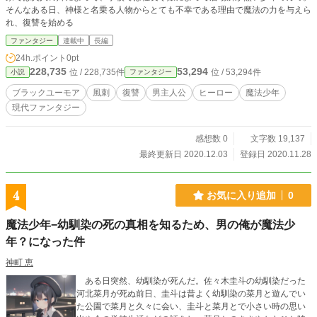
そんなある日、神様と名乗る人物からとても不幸である理由で魔法の力を与えら
れ、復讐を始める
ファンタジー
連載中
長編
24h.ポイント
0pt
228,735
53,294
位 / 228,735件
位 / 53,294件
小説
ファンタジー
ブラックユーモア
風刺
復讐
男主人公
ヒーロー
魔法少年
現代ファンタジー
感想数 0
文字数 19,137
最終更新日 2020.12.03
登録日 2020.11.28
4
お気に入り追加
0
魔法少年−幼馴染の死の真相を知るため、男の俺が魔法少
年？になった件
神町 恵
ある日突然、幼馴染が死んだ。佐々木圭斗の幼馴染だった
河北菜月が死ぬ前日、圭斗は昔よく幼馴染の菜月と遊んでい
た公園で菜月と久々に会い、圭斗と菜月とで小さい時の思い