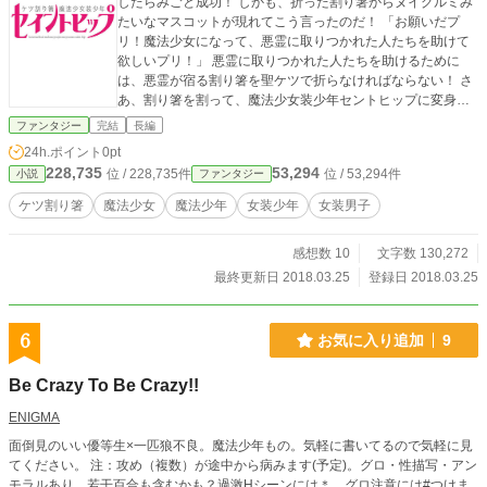
したらみごと成功！ しかも、折った割り箸からヌイグルミみ
たいなマスコットが現れてこう言ったのだ！ 「お願いだプ
リ！魔法少女になって、悪霊に取りつかれた人たちを助けて
欲しいプリ！」 悪霊に取りつかれた人たちを助けるために
は、悪霊が宿る割り箸を聖ケツで折らなければならない！ さ
あ、割り箸を割って、魔法少女装少年セントヒップに変身
だ！ 魔法のパワーでスーパーアクロバットを決めて、悪霊を
ファンタジー
完結
長編
やっつけろ！ ツイッターでハッシュタグ #セイントヒップ を
24h.ポイント
0pt
つけて感想をツイートして作品を応援しよう！ファンアート
228,735
53,294
位 / 228,735件
位 / 53,294件
小説
ファンタジー
も大歓迎だ！
ケツ割り箸
魔法少女
魔法少年
女装少年
女装男子
感想数 10
文字数 130,272
最終更新日 2018.03.25
登録日 2018.03.25
6
お気に入り追加
9
Be Crazy To Be Crazy!!
ENIGMA
面倒見のいい優等生×一匹狼不良。魔法少年もの。気軽に書いてるので気軽に見
てください。 注：攻め（複数）が途中から病みます(予定)。グロ・性描写・アン
モラルあり。若干百合も含むかも？過激Hシーンには＊、グロ注意には#つけま