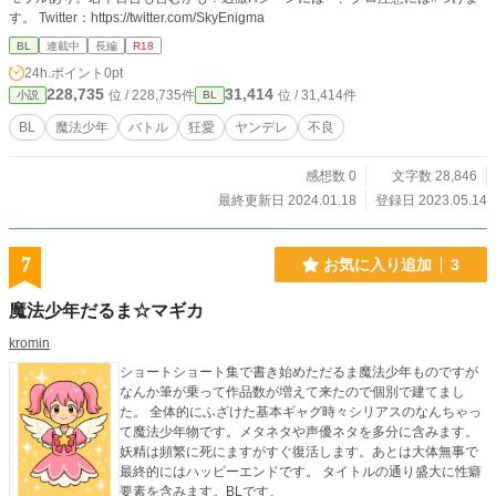
す。 Twitter：https://twitter.com/SkyEnigma
BL
連載中
長編
R18
24h.ポイント
0pt
228,735
31,414
位 / 228,735件
位 / 31,414件
小説
BL
BL
魔法少年
バトル
狂愛
ヤンデレ
不良
感想数 0
文字数 28,846
最終更新日 2024.01.18
登録日 2023.05.14
7
お気に入り追加
3
魔法少年だるま☆マギカ
kromin
ショートショート集で書き始めただるま魔法少年ものですが
なんか筆が乗って作品数が増えて来たので個別で建てまし
た。 全体的にふざけた基本ギャグ時々シリアスのなんちゃっ
て魔法少年物です。メタネタや声優ネタを多分に含みます。
妖精は頻繁に死にますがすぐ復活します。あとは大体無事で
最終的にはハッピーエンドです。 タイトルの通り盛大に性癖
要素を含みます。BLです。