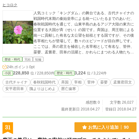
ヒコロク
人気コミック「キングダム」の舞台である、古代チャイナの
戦国時代末期の秦始皇帝による統一にいたるまでのあいだ、
春秋戦国時代を通じて、山東半島のあるアジア大陸の東方に
位置する大国が斉（せい）の国です。斉国は、周王朝による
統一に貢献した有名な太公望を始祖とする国ですが、その後
名宰相たちが登場して、数々のエピソードが目白押しです。
ここでは、斉の君主を補佐した名宰相として有名な、管仲、
晏嬰、孟嘗君、田単の活躍と、かれらにまつわる人物たちの
言動を紹介しましょう。
歴史・時代
完結
短編
24h.ポイント
0pt
228,850
3,224
位 / 228,850件
位 / 3,224件
小説
歴史・時代
古代チャイナ
春秋戦国時代
斉国
宰相
菅仲
晏嬰
孟嘗君田文
安平君田単
隗よりはじめよ
唇亡歯寒
感想数 0
文字数 26,027
最終更新日 2018.04.27
登録日 2018.04.27
31
お気に入り追加
90