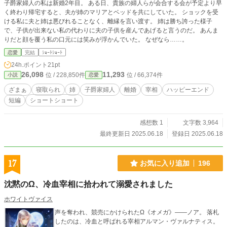
子爵家婦人の私は新婚2年目。 ある日、貴族の婦人らが会合する会が予定より早
く終わり帰宅すると、夫が姉のマリアとベッドを共にしていた。 ショックを受
ける私に夫と姉は悪びれることなく、離縁を言い渡す。 姉は勝ち誇った様子
で、子供が出来ない私の代わりに夫の子供を産んであげると言うのだ。 あんま
りだと顔を覆う私の口元には笑みが浮かんでいた。 なぜなら……。
恋愛
完結
ｼｮｰﾄｼｮｰﾄ
24h.ポイント
21pt
26,098
11,293
位 / 228,850件
位 / 66,374件
小説
恋愛
ざまぁ
寝取られ
姉
子爵家婦人
離婚
宰相
ハッピーエンド
短編
ショートショート
感想数 1
文字数 3,964
最終更新日 2025.06.18
登録日 2025.06.18
17
お気に入り追加
196
沈黙のΩ、冷血宰相に拾われて溺愛されました
ホワイトヴァイス
声を奪われ、競売にかけられたΩ《オメガ》――ノア。 落札
したのは、冷血と呼ばれる宰相アルマン・ヴァルナティス。