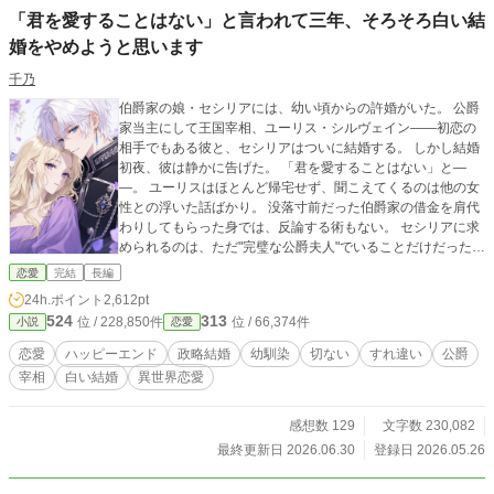
「君を愛することはない」と言われて三年、そろそろ白い結
婚をやめようと思います
千乃
伯爵家の娘・セシリアには、幼い頃からの許婚がいた。 公爵
家当主にして王国宰相、ユーリス・シルヴェイン――初恋の
相手でもある彼と、セシリアはついに結婚する。 しかし結婚
初夜、彼は静かに告げた。 「君を愛することはない」と―
―。 ユーリスはほとんど帰宅せず、聞こえてくるのは他の女
性との浮いた話ばかり。 没落寸前だった伯爵家の借金を肩代
わりしてもらった身では、反論する術もない。 セシリアに求
められるのは、ただ"完璧な公爵夫人"でいることだけだった。
しかし"ある夜"をきっかけに、ふたりの関係はより歪になる。
恋愛
完結
長編
彼が稀に邸へ戻る夜――ユーリスは決まって、セシリアの隣
24h.ポイント
2,612pt
で眠るのだ。 理由も、意味も、分からない。でも、怖くて聞
524
313
位 / 228,850件
位 / 66,374件
小説
恋愛
けない。 そんな折、社交界である噂が囁かれ始めた。 他国の
王女との縁談、そして「本命の女性がいる」という声。 結婚
恋愛
ハッピーエンド
政略結婚
幼馴染
切ない
すれ違い
公爵
して三年。愛されなくとも、傍にいられればそれで良かっ
宰相
白い結婚
異世界恋愛
た。 けれど、もう――潮時なのかもしれない。セシリアは静
かに、離婚を決意する。
感想数 129
文字数 230,082
最終更新日 2026.06.30
登録日 2026.05.26