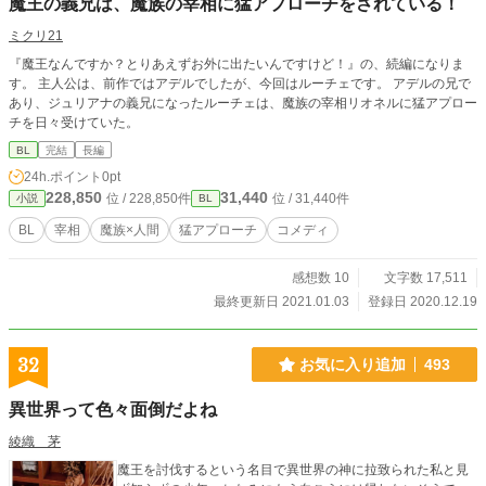
魔王の義兄は、魔族の宰相に猛アプローチをされている！
ミクリ21
『魔王なんですか？とりあえずお外に出たいんですけど！』の、続編になりま
す。 主人公は、前作ではアデルでしたが、今回はルーチェです。 アデルの兄で
あり、ジュリアナの義兄になったルーチェは、魔族の宰相リオネルに猛アプロー
チを日々受けていた。
BL
完結
長編
24h.ポイント
0pt
228,850
31,440
位 / 228,850件
位 / 31,440件
小説
BL
BL
宰相
魔族×人間
猛アプローチ
コメディ
感想数 10
文字数 17,511
最終更新日 2021.01.03
登録日 2020.12.19
32
お気に入り追加
493
異世界って色々面倒だよね
綾織 茅
魔王を討伐するという名目で異世界の神に拉致られた私と見