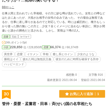
だろうか？…犯罪の臭いがする！
BBやっこ
仕事人間と言われていた宰相様。その方に妙な噂が流れていた。女性との噂など
はたまにあったが、大抵がお相手の女性の企みであった。 その場合は無視であ
るか、仕事に差し障りがあるのでと対応している。時には威圧的に、権力もしっ
かり使った隙の無いこの方と…少女？全くイメージに合わない単語に、聞きか間
違いと誰かの脚色だと流される。 しかし、実情は？噂の2人。
恋愛
完結
ｼｮｰﾄｼｮｰﾄ
24h.ポイント
0pt
228,850
66,374
位 / 228,850件
位 / 66,374件
小説
恋愛
異世界
恋愛
イケメン
宰相
癒し系ヒロイン
少女のような
膝枕はイイ
疲れた時は無抵抗主義
彼女のために時間を確保する所存
ハッピーエンド
感想数 0
文字数 916
最終更新日 2021.06.04
登録日 2021.06.04
30
お気に入り追加
1
管仲・晏嬰・孟嘗君・田単：斉(せい)国の名宰相たち