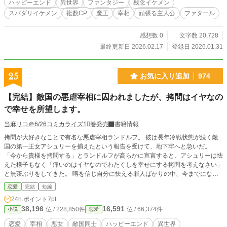
ハッピーエンド
異世界
ファンタジー
残念イケメン
いで食べてください」 「閣下、そんな予定はありませんので。この後は私とス
スパダリイケメン
複数CP
魔王
宰相
頑張る主人公
ファタール
キルの上達具合と今後の方針の会議をいれてあります。二人で」 「いえ、そん
な話も聞いてませんが。フォークをそんなに拭くなら今度からマイフォーク持っ
てきましょう？ちゃんと洗ってくださってますよ？」 「おい！どっちと今日は
感想数 0
文字数 20,728
過ごすんだ」 「ええ、はっきり要望を言わないとわかりません」 遠い目をして
最終更新日 2026.02.17
登録日 2026.01.31
いる私は、いつの間にやら不屈の盾だの、不落の壁だの、壁ってなんだ。 二つ
名がついているらしいが、私からしたら世話焼きのかーちゃんみたいな気分であ
った。 この物語は、不能童貞ハイスぺ魔王と繊細潔癖童貞ハイスぺ宰相のトラ
25
お気に入り追加
974
ウマを抱えた少々めんどくさい２人から懐かれ、迫られるお話。 魔王か、宰相
か、はたまたどっちもか。 お楽しみに。
【完結】敵国の悪虐宰相に囚われましたが、拷問はイヤなの
で幸せを所望します。
当麻リコ＠6/26コミカライズ1⃣巻発売
書籍情報
拷問が大好きなことで有名な悪虐宰相ランドルフ。 彼は長年冷戦状態が続く敵
国の第一王女アシュリーを捕えたという報告を受けて、地下牢へと急いだ。
「今から貴様を拷問する」とランドルフが高らかに宣言すると、アシュリーは怯
えた様子もなく「痛いのはイヤなのでわたくしを幸せにする拷問を考えなさい」
と無茶ぶりをしてきた。 噂を信じ自分に怯える罪人ばかりの中、今までにない
反応をするアシュリーに好奇心を刺激され、馬鹿馬鹿しいと思いつつもランドル
恋愛
完結
短編
フはその提案に乗ることにした。 ※虜囚となってもマイペースを崩さない王女
24h.ポイント
7pt
様と、それに振り回されながらもだんだん楽しくなってくる宰相が、拷問と称し
38,196
16,591
位 / 228,850件
位 / 66,374件
小説
恋愛
て美味しいものを食べたりデートしたりするお話です。
恋愛
宰相
悪女
敵国同士
ハッピーエンド
異世界