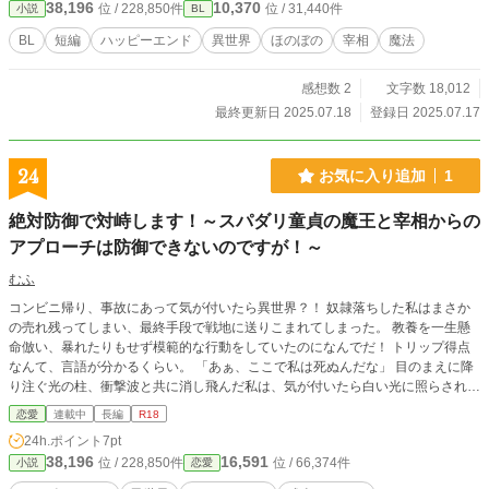
38,196
10,370
位 / 228,850件
位 / 31,440件
小説
BL
BL
短編
ハッピーエンド
異世界
ほのぼの
宰相
魔法
感想数 2
文字数 18,012
最終更新日 2025.07.18
登録日 2025.07.17
24
お気に入り追加
1
絶対防御で対峙します！～スパダリ童貞の魔王と宰相からの
アプローチは防御できないのですが！～
むふ
コンビニ帰り、事故にあって気が付いたら異世界？！ 奴隷落ちした私はまさか
の売れ残ってしまい、最終手段で戦地に送りこまれてしまった。 教養を一生懸
命倣い、暴れたりもせず模範的な行動をしていたのになんでだ！ トリップ得点
なんて、言語が分かるくらい。 「あぁ、ここで私は死ぬんだな」 目のまえに降
り注ぐ光の柱、衝撃波と共に消し飛んだ私は、気が付いたら白い光に照らされて
冷たい台に寝かせられていた。 あれ？生きてる？ そう、私のトリップ得点は、
恋愛
連載中
長編
R18
『絶対防御』、物理攻撃、魔法攻撃耐性Max。 そんな私が、この魔国で宰相に
24h.ポイント
7pt
拾われ、実験台になり、魔王の楯として君臨する、させられる、予定のよう。
38,196
16,591
位 / 228,850件
位 / 66,374件
小説
恋愛
「おい、今日は俺と隣の領地に視察に行く予定だったであろう。二人で」 「い
や、そんな話聞いてませんので。というか、さりげなく野菜を私のお皿に乗せな