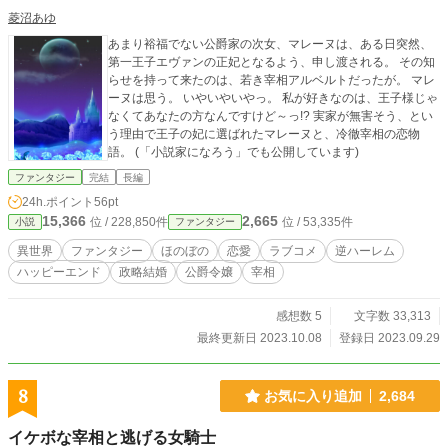
菱沼あゆ
あまり裕福でない公爵家の次女、マレーヌは、ある日突然、
第一王子エヴァンの正妃となるよう、申し渡される。 その知
らせを持って来たのは、若き宰相アルベルトだったが。 マレ
ーヌは思う。 いやいやいやっ。 私が好きなのは、王子様じゃ
なくてあなたの方なんですけど～っ!? 実家が無害そう、とい
う理由で王子の妃に選ばれたマレーヌと、冷徹宰相の恋物
語。 (「小説家になろう」でも公開しています)
ファンタジー
完結
長編
24h.ポイント
56pt
15,366
2,665
位 / 228,850件
位 / 53,335件
小説
ファンタジー
異世界
ファンタジー
ほのぼの
恋愛
ラブコメ
逆ハーレム
ハッピーエンド
政略結婚
公爵令嬢
宰相
感想数 5
文字数 33,313
最終更新日 2023.10.08
登録日 2023.09.29
8
お気に入り追加
2,684
イケボな宰相と逃げる女騎士