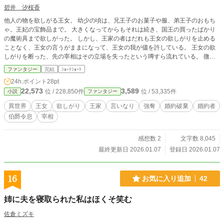
碧井 汐桜香
他人の物を欲しがる王女。 幼少の頃は、兄王子のお菓子や服、弟王子のおもち
ゃ。王妃の宝飾品まで。 大きくなってからもそれは続き、国王の買ったばかり
の魔術具まで欲しがった。 しかし、王家の者はだれも王女の欲しがりを止める
ことなく、王女の言うがままになって、王女の我が儘を許している。 王女の欲
しがりを断った、先の宰相はその立場を失ったという噂すら流れている。 微笑
みのまま行われる王女の欲しがりは断ってはならない。そんな不文律から、各貴
ファンタジー
完結
ｼｮｰﾄｼｮｰﾄ
族家は多くのものを差し出した。 伯爵家の家宝、辺境伯家の家畜、子爵家の商
24h.ポイント
28pt
会まで。 そんな王女がついに、他人の婚約者まで欲しがった。
22,573
3,589
位 / 228,850件
位 / 53,335件
小説
ファンタジー
異世界
王女
欲しがり
王家
言いなり
強奪
婚約破棄
婚約者
伯爵令息
宰相
感想数 2
文字数 8,045
最終更新日 2026.01.07
登録日 2026.01.07
16
お気に入り追加
42
姉に夫を寝取られた私はほくそ笑む
佐倉ミズキ