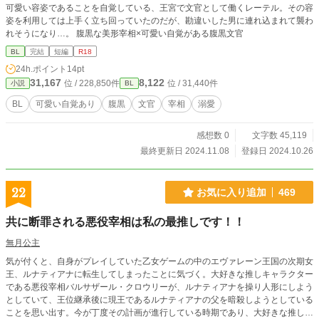
可愛い容姿であることを自覚している、王宮で文官として働くレーテル。その容
姿を利用しては上手く立ち回っていたのだが、勘違いした男に連れ込まれて襲わ
れそうになり…。 腹黒な美形宰相×可愛い自覚がある腹黒文官
BL
完結
短編
R18
24h.ポイント
14pt
31,167
8,122
位 / 228,850件
位 / 31,440件
小説
BL
BL
可愛い自覚あり
腹黒
文官
宰相
溺愛
感想数 0
文字数 45,119
最終更新日 2024.11.08
登録日 2024.10.26
22
お気に入り追加
469
共に断罪される悪役宰相は私の最推しです！！
無月公主
気が付くと、自身がプレイしていた乙女ゲームの中のエヴァレーン王国の次期女
王、ルナティアナに転生してしまったことに気づく。大好きな推しキャラクター
である悪役宰相バルサザール・クロウリーが、ルナティアナを操り人形にしよう
としていて、王位継承後に現王であるルナティアナの父を暗殺しようとしている
ことを思い出す。今が丁度その計画が進行している時期であり、大好きな推しの