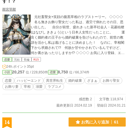
す！？
雨宮羽那
元社畜聖女×笑顔の腹黒宰相のラブストーリー。 ◇◇◇◇
名も無きお飾り聖女だった私は、過労で倒れたその日、思
い出した。 自分が前世、疲れきった新卒社会人・花菱桔梗
(はなびし ききょう)という日本人女性だったことに。 運
良く婚約者の王子から婚約破棄を告げられたので、前世の教
訓を活かし私は逃げることに決めました！ なのに、宰相閣
下から求婚されて!? 何故か甘やかされているんですけど、
何か裏があったりしますか!? ◇◇◇◇ お気に入り登録、エー
ルありがとうございます♡ ※ざまぁはゆっくりじわじわと進
恋愛
完結
長編
R15
行します。 ※「小説家になろう」「エブリスタ」「カクヨ
24h.ポイント
35pt
ム」様にも掲載しております。 ※小説内容にはAI不使用で
20,257
8,750
位 / 228,850件
位 / 66,374件
小説
恋愛
す。 ※この作品はフィクションです。特定の政治思想を肯定
または否定するものではありません(_ _*))
恋愛
ハッピーエンド
異世界転生
婚約破棄
ざまぁ
お飾り聖女
お飾り妻
宰相
溺愛
ラブコメ
感想数 2
文字数 118,974
最終更新日 2024.02.19
登録日 2024.01.21
14
お気に入り追加
61