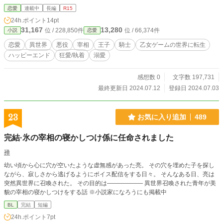
手を止めるために行動を開始する。 そして！！あわよくば…推しを籠絡した
恋愛
連載中
長編
R15
い！！！
24h.ポイント
14pt
31,167
13,280
位 / 228,850件
位 / 66,374件
小説
恋愛
恋愛
異世界
悪役
宰相
王子
騎士
乙女ゲームの世界に転生
ハッピーエンド
狂愛/執着
溺愛
感想数 0
文字数 197,731
最終更新日 2024.07.12
登録日 2024.07.03
23
お気に入り追加
489
完結·氷の宰相の寝かしつけ係に任命されました
禅
幼い頃から心に穴が空いたような虚無感があった亮。 その穴を埋めた子を探し
ながら、寂しさから逃げるようにボイス配信をする日々。 そんなある日、亮は
突然異世界に召喚された。 その目的は―――――― 異世界召喚された青年が美
貌の宰相の寝かしつけをする話 ※小説家になろうにも掲載中
BL
完結
短編
24h.ポイント
7pt