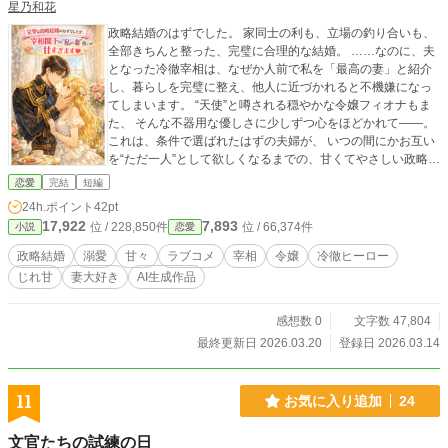
星乃和花
政略結婚のはずでした。 家同士の利も、立場の釣り合いも、
全部きちんと整った、完璧に合理的な結婚。 ……なのに、夫
となった冷徹宰相は、なぜか人前で私を「最高の妻」と紹介
し、暮らしを完璧に整え、他人に近づかれると不機嫌になっ
てしまいます。 “天使”と噂される穏やかな令嬢フィオナもま
た、 そんな不器用な優しさに少しずつ心をほどかれて――。
これは、条件で選ばれたはずの夫婦が、 いつの間にかお互い
を“ただ一人”として欲しくなるまでの、甘くてやさしい政略結
婚物語。 （完結済ー全8話）
恋愛
完結
短編
24h.ポイント
42pt
17,922
7,893
位 / 228,850件
位 / 66,374件
小説
恋愛
政略結婚
溺愛
甘々
ラブコメ
宰相
令嬢
冷徹ヒーロー
じれ甘
妻大好き
AI生成作品
感想数 0
文字数 47,804
最終更新日 2026.03.20
登録日 2026.03.14
11
お気に入り追加
24
文官たちの試練の日