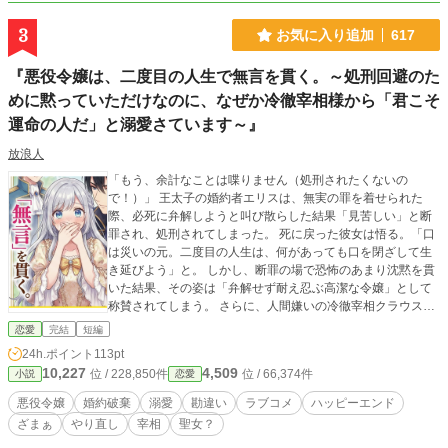
3
お気に入り追加
617
『悪役令嬢は、二度目の人生で無言を貫く。～処刑回避のた
めに黙っていただけなのに、なぜか冷徹宰相様から「君こそ
運命の人だ」と溺愛さています～』
放浪人
「もう、余計なことは喋りません（処刑されたくないの
で！）」 王太子の婚約者エリスは、無実の罪を着せられた
際、必死に弁解しようと叫び散らした結果「見苦しい」と断
罪され、処刑されてしまった。 死に戻った彼女は悟る。「口
は災いの元。二度目の人生は、何があっても口を閉ざして生
き延びよう」と。 しかし、断罪の場で恐怖のあまり沈黙を貫
いた結果、その姿は「弁解せず耐え忍ぶ高潔な令嬢」として
称賛されてしまう。 さらに、人間嫌いの冷徹宰相クラウスに
「私の静寂を理解する唯一の女性」と盛大な勘違いをされ、
恋愛
完結
短編
求婚されてしまい……！？ 「君の沈黙は、愛の肯定だね？」
24h.ポイント
113pt
（違います、怖くて固まっているだけです！） 「この国の危
10,227
4,509
位 / 228,850件
位 / 66,374件
小説
恋愛
機を、一目で見抜くとは」（ただ臭かったから鼻を押さえた
だけです！） 怯えて黙っているだけの元悪役令嬢と、彼女の
悪役令嬢
婚約破棄
溺愛
勘違い
ラブコメ
ハッピーエンド
沈黙を「深遠な知性」と解釈して溺愛する最強宰相。 転生ヒ
ざまぁ
やり直し
宰相
聖女？
ロインの妨害も、隣国の陰謀も、全て「無言」で解決（？）