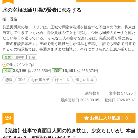
氷の宰相は踊り場の賢者に恋をする
桜 香路
貧乏男爵家の娘・リリアは、王城で掃除や洗濯を担当する下働きの侍女。将来は
自立して生きていくため、高位貴族の侍女を目指し、今日も同僚のミーナと慌た
だしい毎日を送っている。 そんな二人の密かな楽しみは、階段の踊り場にある
「匿名相談掲示板」。王城で働く職員たちが悩みを投稿し、誰でも匿名で回答で
きるその掲示板では、毎週さまざまな相談と、それに寄せられた知恵が張り出さ
れる。 ある日、「野菜が高くて食費が苦しい」という相談を目にしたリリア
恋愛
連載中
長編
は、「安い野菜へ切り替えたり、厨房で余る食材を分けてもらえたら助かるの
24h.ポイント
7pt
に」と何気なく口にする。ところが、その言葉を面白がったミーナが勝手に回答
38,196
16,591
位 / 228,850件
位 / 66,374件
小説
恋愛
として投稿してしまう。 一方その頃、王国では長雨による野菜不足が深刻化し
ていた。宰相アルベルトは、王子から渡された掲示板の回答を読み、その何気な
恋愛
宰相
お仕事女子
ほっこり
優しい世界
い一言に、机上の資料では気づけなかった「現場の視点」を見いだす。そしてリ
リアの曖昧な願いを、王城の制度として実現していく。 本人はただ「こうなれ
感想数 0
文字数 57,826
ば助かるのに」と思っただけ。制度を作る力はない。けれど、その言葉を拾い上
げ、形にする人物がいた。 これは、名前も知らない二人が、匿名の言葉を通し
最終更新日 2026.08.05
登録日 2026.07.18
て少しずつ互いに惹かれていく物語。 一つの優しい言葉が、誰かの暮らしを変
え、やがて王城そのものを少しずつ変えていく――。 心温まる異世界お仕事ラ
ブコメディ。 ♢ ♢ ♢ 目に留めて頂きありがとうございます。 処女作となりま
29
お気に入り追加
8
す。 目標はとりあえず完走。 ゆっくり書いていこうと思いますので、どうか長
い目でお付き合いくださいますと嬉しいです。 ♡やしおり、感想など励みにな
【完結】仕事で真面目人間の抱き枕は、少女らしいが。本当
っております。 ありがとうございます！ ♢ ♢ ♢