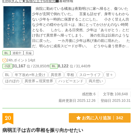
k-ing/きんぐ★孤独な王子6/8発売
書籍情報
病院に勤めている橘湊は夜勤明けに家へ帰ると、傷ついた
少年が玄関で倒れていた。 言葉も話せず、身寄りもわから
ない少年を一時的に保護することにした。 小さく甘えん坊
な少年との穏やかな日々は、湊にとってかけがえのない時間
となる。 しかし、ある日突然、少年は「ありがとう」とだ
け告げて異世界へ帰ってしまう。 湊の生活は以前のような
日に戻った。 一カ月後に少年は再び湊の前に現れた。 た
だ、明らかに成長スピードが早い。 どうやら違う世界から
来ているようで、時間軸が異なっているらしい。 弟のよう
BL
連載中
長編
に可愛がっていたのに、急に成長する少年に戸惑う湊。 お
24h.ポイント
14pt
互いに少しずつ気持ちに気づいた途端、少年は遊びに来なく
31,167
8,122
位 / 228,850件
位 / 31,440件
小説
BL
なってしまう。 あの時、気持ちだけでも伝えれば良かっ
た。 後悔した湊は彼が口ずさむ不思議な呪文を口にする。
BL
年下攻め×年上受け
異世界
宰相
スローライフ
甘々
気づけば少年の住む異世界に来ていた。 二つの世界を越
ほのぼの
異世界↔︎現実世界
ハッピーエンド
両片想い
えた、純情な淡い両片思いの恋物語。 序盤は幼い宰相との
現実世界での物語、その後異世界への物語と話は続いていき
ます。
感想数 6
文字数 108,648
最終更新日 2025.12.26
登録日 2025.10.31
20
お気に入り追加
342
病弱王子は古の宰相を振り向かせたい