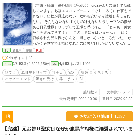
【本編・続編・番外編共に完結済】fujossyより加筆して転載
しています。あほエロハッピーエンドです。 ろくに仕事もで
きない、出世が見込めない、給料も安いから結婚も考えられ
ない。 そんなないないずくしの冴えないサラリーマンの僕が
ある日異世界トリップして王様と呼ばれた。 「じゃあ、美女
たちを連れてきて！」 「この世界に女はいません」 「は？」
召喚された異世界はなんと、男しかいないところだった。 せ
っかく異世界で王様になれたのに男だけしかいないなんてあ
んまりだ！ しかし30歳すぎても童貞だと知られたら「天使」
BL
連載中
短編
R18
と呼ばれ、何故か男たちに甘く抱かれまくるはめに。 ご都合
24h.ポイント
42pt
主義のラブエロ異世界トリップ。というかもう本当にあほエ
17,922
4,583
位 / 228,850件
位 / 31,440件
小説
BL
ロです。 （主人公にとって）ハッピーエンドです。 続編以降
はアルファポリス限定です。 おっぱいが出ます。 6/11 天使
総受け
異世界トリップ
社会人
宰相
複数
えろえろ
さまの生態についてfujossyに設定を載せましたー。「天使さ
ハッピーエンド
流され受け
雄っぱい
BL
まの愛で方」https://fujossy.jp/books/17868
感想数 4
文字数 58,717
最終更新日 2021.10.06
登録日 2020.02.22
13
お気に入り追加
1,187
【完結】元お飾り聖女はなぜか腹黒宰相様に溺愛されていま