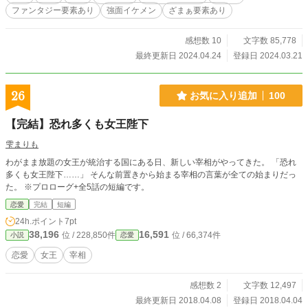
ファンタジー要素あり
強面イケメン
ざまぁ要素あり
感想数 10
文字数 85,778
最終更新日 2024.04.24
登録日 2024.03.21
26
お気に入り追加
100
【完結】恐れ多くも女王陛下
雫まりも
わがまま放題の女王が統治する国にある日、新しい宰相がやってきた。 「恐れ
多くも女王陛下……」 そんな前置きから始まる宰相の言葉が全ての始まりだっ
た。 ※プロローグ+全5話の短編です。
恋愛
完結
短編
24h.ポイント
7pt
38,196
16,591
位 / 228,850件
位 / 66,374件
小説
恋愛
恋愛
女王
宰相
感想数 2
文字数 12,497
最終更新日 2018.04.08
登録日 2018.04.04