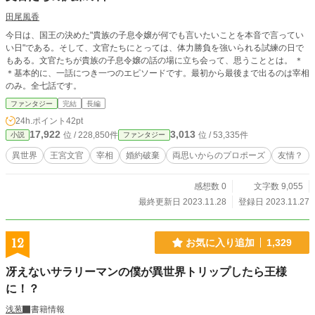
田尾風香
今日は、国王の決めた"貴族の子息令嬢が何でも言いたいことを本音で言ってい
い日"である。そして、文官たちにとっては、体力勝負を強いられる試練の日で
もある。文官たちが貴族の子息令嬢の話の場に立ち会って、思うこととは。 ＊
＊基本的に、一話につき一つのエピソードです。最初から最後まで出るのは宰相
のみ。全七話です。
ファンタジー
完結
長編
24h.ポイント
42pt
17,922
3,013
位 / 228,850件
位 / 53,335件
小説
ファンタジー
異世界
王宮文官
宰相
婚約破棄
両思いからのプロポーズ
友情？
感想数 0
文字数 9,055
最終更新日 2023.11.28
登録日 2023.11.27
12
お気に入り追加
1,329
冴えないサラリーマンの僕が異世界トリップしたら王様
に！？
浅葱
書籍情報