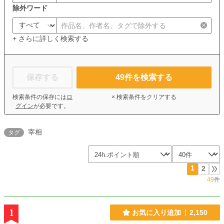
除外ワード
+ さらに詳しく検索する
保存する
49
件を検索する
検索条件の保存には
ロ
× 検索条件をクリアする
グイン
が必要です。
宰相
タグ
1
2
49
件
1
お気に入り追加
2,150