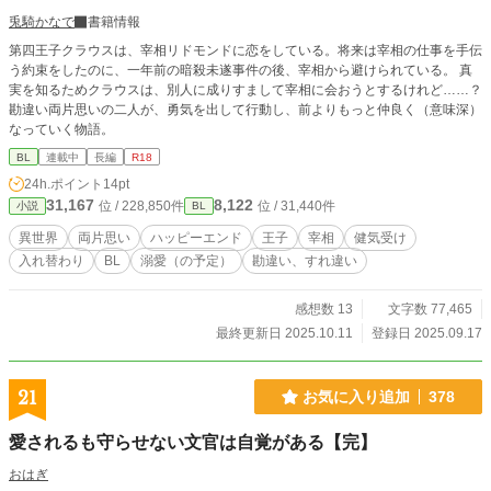
兎騎かなで
書籍情報
第四王子クラウスは、宰相リドモンドに恋をしている。将来は宰相の仕事を手伝
う約束をしたのに、一年前の暗殺未遂事件の後、宰相から避けられている。 真
実を知るためクラウスは、別人に成りすまして宰相に会おうとするけれど……？
勘違い両片思いの二人が、勇気を出して行動し、前よりもっと仲良く（意味深）
なっていく物語。
BL
連載中
長編
R18
24h.ポイント
14pt
31,167
8,122
位 / 228,850件
位 / 31,440件
小説
BL
異世界
両片思い
ハッピーエンド
王子
宰相
健気受け
入れ替わり
BL
溺愛（の予定）
勘違い、すれ違い
感想数 13
文字数 77,465
最終更新日 2025.10.11
登録日 2025.09.17
21
お気に入り追加
378
愛されるも守らせない文官は自覚がある【完】
おはぎ