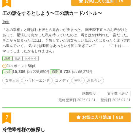
6
お気に入り追加
15
王の話をするとしよう〜王の話カードバトル〜
肺魚
「氷の宰相」と呼ばれる彼との見合いが決まった。 国王陛下直々のお声がけと
あって、緊張して向かった私を待っていたのは、噂とはかけ離れた一言だった。
そこから始まった会話は、予想していた淑女らしい見合いとはまったく違う方向
へ進んでいく。 気づけば時間はあっという間に過ぎていて——。 「これは……
やってしまったかもしれません」
恋愛
完結
ｼｮｰﾄｼｮｰﾄ
24h.ポイント
56pt
15,366
6,738
位 / 228,850件
位 / 66,374件
小説
恋愛
女主人公
ハッピーエンド
コメディ
宰相
お見合い
感想数 0
文字数 4,947
最終更新日 2026.07.31
登録日 2026.07.31
7
お気に入り追加
810
冷徹宰相様の嫁探し