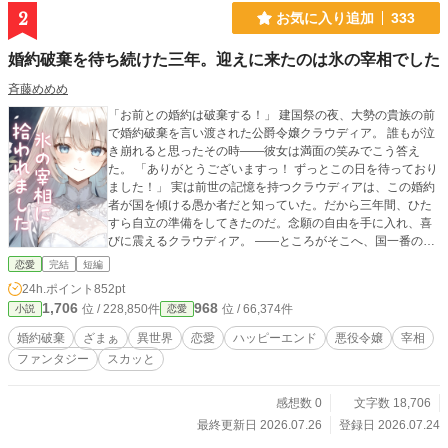
2
お気に入り追加
333
婚約破棄を待ち続けた三年。迎えに来たのは氷の宰相でした
斉藤めめめ
「お前との婚約は破棄する！」 建国祭の夜、大勢の貴族の前
で婚約破棄を言い渡された公爵令嬢クラウディア。 誰もが泣
き崩れると思ったその時――彼女は満面の笑みでこう答え
た。 「ありがとうございますっ！ ずっとこの日を待っており
ました！」 実は前世の記憶を持つクラウディアは、この婚約
者が国を傾ける愚か者だと知っていた。だから三年間、ひた
すら自立の準備をしてきたのだ。念願の自由を手に入れ、喜
びに震えるクラウディア。 ――ところがそこへ、国一番の切
れ者と名高い『氷の宰相』が歩み出て、こう言い放つ。 「殿
恋愛
完結
短編
下がお捨てになるのなら、私が拾わせていただきます。……
24h.ポイント
852pt
いえ、ずっと狙っておりました」 誰にも気づかれないよう隠
1,706
968
位 / 228,850件
位 / 66,374件
小説
恋愛
してきた彼女の努力を、唯一見抜いていた男の、静かで重す
ぎる溺愛が始まる。 一方、彼女を手放した元婚約者は、じわ
婚約破棄
ざまぁ
異世界
恋愛
ハッピーエンド
悪役令嬢
宰相
じわと自滅の道を転がり落ちていって――? ざまぁスカッと×
ファンタジー
スカッと
溺愛の、痛快婚約破棄ストーリー！
感想数 0
文字数 18,706
最終更新日 2026.07.26
登録日 2026.07.24