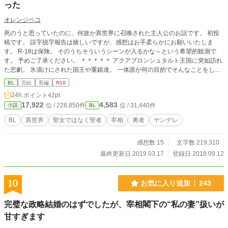
った
オレンジペコ
死のうと思っていたのに、何故か異世界に召喚された主人公のお話です。 初投
稿です。 誤字脱字報告は嬉しいですが、感想はお手柔らかにお願いいたしま
す。 R-18は保険。 そのうちそういうシーンが入るかな～という希望的観測で
す。 予めご了承ください。 ＊＊＊＊＊ アクアブロンシュタルト王国に突如訪れ
た悲劇。 氷漬けにされた国王や重鎮達。 一体誰が何の目的でそんなことをした
のか？ これはそんな不幸に見舞われ、父の跡を継いで急遽宰相職に就いた男
BL
完結
長編
R18
と、 召喚で呼び出されたはいいものの、仲間だったはずの聖女に逃げられて日
24h.ポイント
42pt
本に帰れなくなった勇者と、 そんな二人を仕方がないなぁと思いつつ手助けす
17,922
4,583
位 / 228,850件
位 / 31,440件
小説
BL
ることになった主人公のとりとめのない話である。
BL
異世界
聖女ではなく聖者
宰相
勇者
ヤンデレ
感想数 15
文字数 219,310
最終更新日 2019.03.17
登録日 2018.09.12
10
お気に入り追加
243
完璧な政略結婚のはずでしたが、宰相閣下の“私の妻”扱いが
甘すぎます