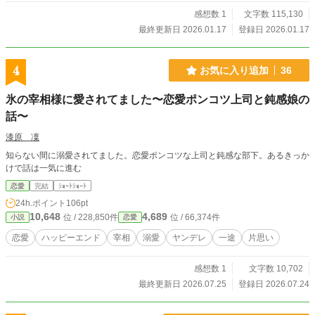
していく、すれ違いロマンティック・コメディ！ 最後はちゃ
んと言葉で愛を伝えて、最高のハッピーエンドを迎えます。
感想数 1
文字数 115,130
最終更新日 2026.01.17
登録日 2026.01.17
4
お気に入り追加
36
氷の宰相様に愛されてました〜恋愛ポンコツ上司と鈍感娘の
話〜
漆原 凜
知らない間に溺愛されてました。恋愛ポンコツな上司と鈍感な部下。あるきっか
けで話は一気に進む
恋愛
完結
ｼｮｰﾄｼｮｰﾄ
24h.ポイント
106pt
10,648
4,689
位 / 228,850件
位 / 66,374件
小説
恋愛
恋愛
ハッピーエンド
宰相
溺愛
ヤンデレ
一途
片思い
感想数 1
文字数 10,702
最終更新日 2026.07.25
登録日 2026.07.24