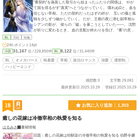
“番契約”を偽装した取引から始まったふたりの関係は、 やが
て国を揺るがす“真実”へとつながっていく。 喋れぬΩと、血を
信じない宰相。 ただの契約だったはずの絆が、 互いの傷と孤
独を少しずつ融かしていく。 だが、王都の夜に潜む副宰相ル
シアンの影が、 彼らの「嘘」を暴こうとしていた――。 沈黙
が祈りに変わるとき、 血の支配が終わりを告げ、 “番”の意味
が書き換えられる。 冷血宰相×沈黙のΩ、 偽りの契約から始
BL
完結
短編
まる救済と革命の物語。
24h.ポイント
14pt
31,167
8,122
位 / 228,850件
位 / 31,440件
小説
BL
BL
オメガバース
執着愛
宰相
政治ロマンス
溺愛
濃密BL
ハッピーエンド
感想数 0
文字数 29,081
最終更新日 2025.10.29
登録日 2025.10.29
18
お気に入り追加
1,303
癒しの花嫁は冷徹宰相の執愛を知る
はるみさ
書籍情報
旧題：癒しの花嫁は幼馴染の冷徹宰相の執愛を知る 伯爵令嬢