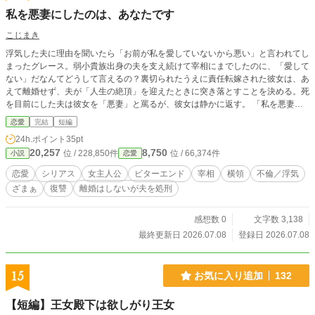
私を悪妻にしたのは、あなたです
こじまき
浮気した夫に理由を聞いたら「お前が私を愛していないから悪い」と言われてし
まったグレース。弱小貴族出身の夫を支え続けて宰相にまでしたのに、「愛して
ない」だなんてどうして言えるの？裏切られたうえに責任転嫁された彼女は、あ
えて離婚せず、夫が「人生の絶頂」を迎えたときに突き落とすことを決める。死
を目前にした夫は彼女を「悪妻」と罵るが、彼女は静かに返す。 「私を悪妻に
したのは、あなたです」 ※小説家になろうにも投稿しています。
恋愛
完結
短編
24h.ポイント
35pt
20,257
8,750
位 / 228,850件
位 / 66,374件
小説
恋愛
恋愛
シリアス
女主人公
ビターエンド
宰相
横領
不倫／浮気
ざまぁ
復讐
離婚はしないが夫を処刑
感想数 0
文字数 3,138
最終更新日 2026.07.08
登録日 2026.07.08
15
お気に入り追加
132
【短編】王女殿下は欲しがり王女