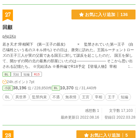
27
お気に入り追加
136
回顧
pAp1Ko
若き天才∶宰相閣下 (第一王子の親友) × 監禁されていた第一王子 (自
己犠牲という名のスキル持ち) その日は、唐突に訪れた。王国ルーチェントロー
ズの王子三人が実の父親である国王に対して謀反を起こしたのだ。 国王を探し
て、開かずの間の北の最奥の部屋にいたのは―――――――― そこから思い出
される記憶たち。 ※完結済み ※番外編でR18予定 【登場人物】 宰相 ∶ハ
ルトノエル 元第一王子∶イノフィエミス 第一王子 ∶リノスフェル 第二王子 ∶
BL
完結
短編
R15
アリスロメオ 第三王子 ∶ロルフヘイズ
24h.ポイント
7pt
38,196
10,370
位 / 228,850件
位 / 31,440件
小説
BL
BL
異世界
監禁拘束
不遇
無表情
王宮
宰相
王子
短編
感想数 1
文字数 17,103
最終更新日 2022.08.16
登録日 2022.03.28
28
お気に入り追加
5