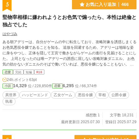
5
お気に入り追加
466
堅物宰相様に嫌われようとお色気で煽ったら、本性は絶倫と
独占でした
はやづみ
ある朝アデリーは、自分がゲームの中に転生しており、攻略対象を誘惑しまくる
お色気悪役令嬢であることを知る。 追放を回避するため、アデリーは地味な姿
に身をやつし、正体を隠して王宮で働きながらゲームの進行を見届けることにし
た。 上司となったのは唯一アデリーの誘惑に屈しない攻略対象ダニエル。 お色
気の効かないダニエルのそばで働いていれば、悪役令嬢になることもない。 そ
う安心していたアデリーだが、ゲームがエンディングを迎え、王宮を離れること
恋愛
完結
短編
R18
を告げると、ダニエルが豹変して…？ ※ムーンライトノベルズでも公開してい
24h.ポイント
63pt
ます。
14,329
6,295
位 / 228,850件
位 / 66,374件
小説
恋愛
異世界
ハッピーエンド
乙女ゲーム
悪役令嬢
宰相
公爵令嬢
執着
感想数 1
文字数 18,231
最終更新日 2025.07.30
登録日 2025.07.29