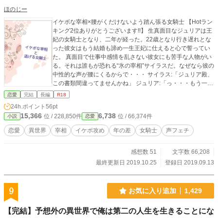
ほのじー
イケボな宰相×腰がくだけないよう踏ん張る女騎士 【Hotラン
キング2位ありがとうございます!!】 生真面目なジュリアは王
妃の女騎士となり、二年が経った。22歳となり行き遅れとな
った彼女はもう結婚も諦め一生王妃に仕えると心で誓ってい
た。 真面目で仕事中感情を乱さない彼女にも苦手な人物がい
る。それは誰もが恐れる“氷の宰相”サイラスだ。なぜなら彼の
中性的な声が腰にくるからで・・・ サイラス:「ジュリア殿、
この書類間違ってませんかね」 ジュリア:「っ・・・もう一度
確認しておきます!失礼します!!」 ーバタンー ジュリア:「はぅ
恋愛
完結
長編
R18
ぅ・・」(耳元で話しかけないでー!!) ※本編はR15程度です。
24h.ポイント
56pt
番外編にてR18表現が入ってきます
15,366
6,738
位 / 228,850件
位 / 66,374件
小説
恋愛
恋愛
異世界
宰相
イケボ攻め
年の差
女騎士
声フェチ
感想数 51
文字数 66,208
最終更新日 2019.10.25
登録日 2019.09.13
9
お気に入り追加
1,429
【完結】予想外の異世界で俺は第二の人生を生きることにな