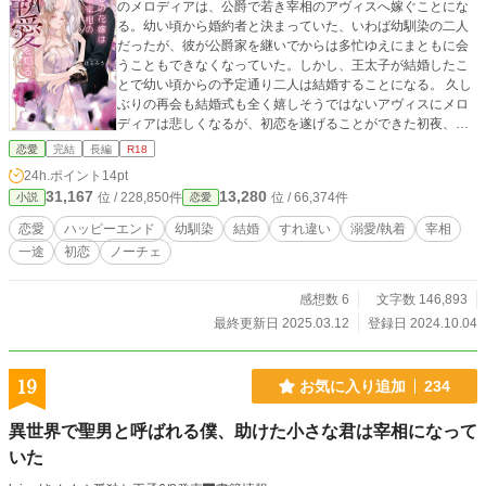
のメロディアは、公爵で若き宰相のアヴィスへ嫁ぐことにな
る。幼い頃から婚約者と決まっていた、いわば幼馴染の二人
だったが、彼が公爵家を継いでからは多忙ゆえにまともに会
うこともできなくなっていた。しかし、王太子が結婚したこ
とで幼い頃からの予定通り二人は結婚することになる。 久し
ぶりの再会も結婚式も全く嬉しそうではないアヴィスにメロ
ディアは悲しくなるが、初恋を遂げることができた初夜、感
極まったメロディアがある奇跡を起こして……？！ 幼馴染に
恋愛
完結
長編
R18
初恋一途なメロディアとアヴィスの初恋じれキュンストーリ
24h.ポイント
14pt
ー♪ ※本編の無料公開は、期間限定（〜3/11）予定です。
31,167
13,280
位 / 228,850件
位 / 66,374件
小説
恋愛
恋愛
ハッピーエンド
幼馴染
結婚
すれ違い
溺愛/執着
宰相
一途
初恋
ノーチェ
感想数 6
文字数 146,893
最終更新日 2025.03.12
登録日 2024.10.04
19
お気に入り追加
234
異世界で聖男と呼ばれる僕、助けた小さな君は宰相になって
いた