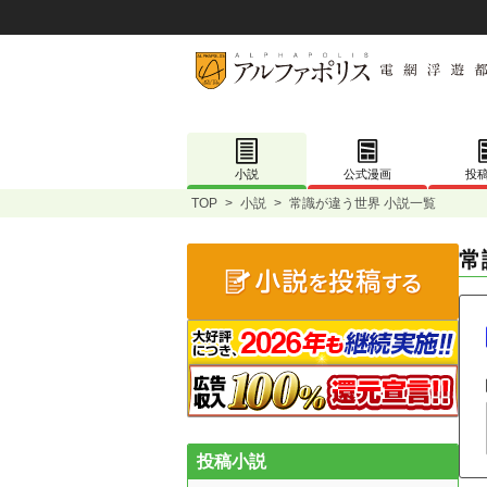
小説
公式漫画
投
TOP
>
小説
>
常識が違う世界 小説一覧
常
投稿小説