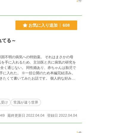
1
件
お気に入り追加
608
れてる～
ため本編完結済み。
わかりやすく盛り込んだつもりですが、展開が
が書くとショートショートはプロットや設定資料
入りなので、需要があるかは置いておいて、もし
乱受け
常識が違う世界
049
最終更新日 2022.04.04
登録日 2022.04.04