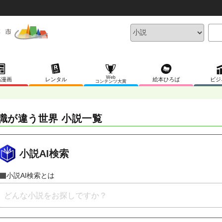
Web
稿漫画
レンタル
絵本ひろば
ビジ
コンテンツ大賞
識が違う世界 小説一覧
小説AI検索
小説AI検索とは