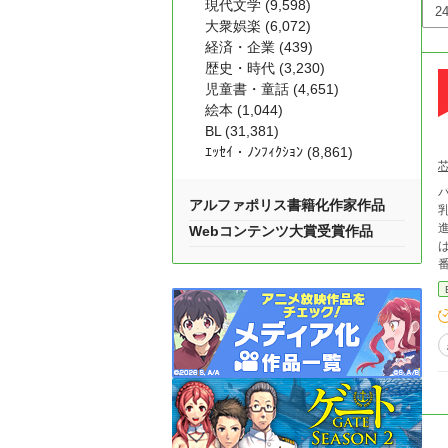
現代文学 (9,598)
大衆娯楽 (6,072)
経済・企業 (439)
歴史・時代 (3,230)
児童書・童話 (4,651)
絵本 (1,044)
BL (31,381)
ｴｯｾｲ・ﾉﾝﾌｨｸｼｮﾝ (8,861)
バ
アルファポリス書籍化作家作品
乳！？ 
進
Webコンテンツ大賞受賞作品
は
番外編