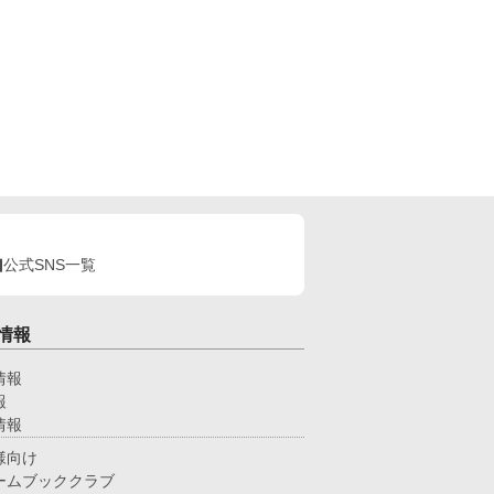
公式SNS一覧
情報
情報
報
情報
様向け
ームブッククラブ