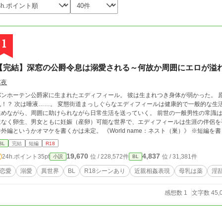
1
【完結】深窓の公爵令息は溺愛される～何故か周囲にエロが溢
芯夜
ンホーテン公爵家に生まれたエディフィール。 彼は生まれつき身体が弱かった。 原因不明の病気への特効薬。 それはまさかの母
次は唾液……。 変態街道まっしぐらなエディフィールは健康的で一般的な生活を手に入れるため、主治医と共に病気の研究を
めながら、周囲に助けられながら日常生活を送っていく。 前世の一般男性の常識は全く通じない。 同性婚あり、赤ちゃんは胎児で
なく卵生、男女ともに妊娠（産卵）可能な世界で、エディフィールは生涯の伴侶を手に入れた。 ※一括公開の
というかオマケを書くかは未定。 《World name：ネスト（巣）》 ※短編を書きたくて書いてみたお話です。 個人的な好みは
もっとしっかりと人物描写のある長編なので、完結迄盛り込みたい要素を出来るだけ
BL
完結
短編
R18
早く感じる方もいらっしゃるかもしれません。 こちらを書いて分かったのは、自分
19,670
4,837
24h.ポイント
35pt
位 / 228,572件
位 / 31,381件
小説
BL
のようになってしまうんだろうなという結果だけでした(笑) ※内容や設定はお気に
かしたら増量版として書き直す日がくるかもしれません。
恋愛
溺愛
異世界
BL
R18シーンあり
近親相姦表現
母乳は薬
淫
感想数 1
文字数 45,