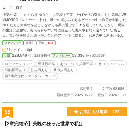
ヒーロー好き
神楽木 悠斗（かぐらぎ ゆうと）は高校を卒業したばかりの引きこもり気味なVR
MMORPGプレイヤー。 彼は、唯一の楽しみであるゲームの中で自分が制作した
NPCたちと大事件を起こしながらも共に過ごす日々を送っていた しかし、現実
の生活は孤独で、友人もおらず、特に目立った出来事もなく過ぎていた ある
日、買い物を終えた悠斗が、自分のアパートに帰ると、部屋の中に泥棒が侵入し
ているのを発見する。 泥棒を撃退しようとした瞬間、突然部屋の床が光り、意
ファンタジー
連載中
長編
R15
識を失ってしまう 気がつくと、見知らぬ荒廃した世界に立っていた 現代に似て
24h.ポイント
0pt
いるが、荒れ果てたこの世界は、彼の知っている現実とはかけ離れていた上に、
228,849
53,336
位 / 228,849件
位 / 53,336件
小説
ファンタジー
自身の姿がゲーム内のキャラクターになっていた。疑問を抱えながら、人がいな
いか探していると、制作したNPCたちが暴れ回っているのを発見する NPCたち
ローファンタジー
異世界転移
あべこべ
貞操逆転
努力
ハーレム
の前に姿を現すが、襲われて気絶してしまう。病院で目を覚ました悠斗。そこで
残酷描写あり
性描写あり
暴力描写あり
世界が荒廃した原因は制作したNPCたちだと知らされる あべこべ世界に戸惑い
第5回次世代ファンタジーカップ
ながらも、地元の人々と協力し荒廃した世界を救うために立ち上がる 何故NPC
が実体化して暴れているのか… 黒幕は誰なのか… 戦いがはじまる ※小説家にな
ろう様、カクヨム様にも投稿しています
感想数 1
文字数 62,684
最終更新日 2025.06.22
登録日 2024.11.11
22
お気に入り追加
124
【2章完結済】美醜の狂った世界で私は