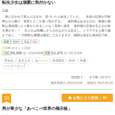
転生少女は溺愛に気付かない
たぬ
車に引かれて死んだはずが、気づいたら転生していた。 生前の記憶が不鮮
明ながら蘇り、前世とどこか違う気がする。 違和感はあるものの、家族の過
剰な過保護により家から出ることなく高校へ進学 違和感の正体が主人公の命
を脅かす！！ 主人公は危機にさらされながらも恋をし、トラウマをも乗り越
えてゆく。 ＊大雑把な展開は確定しておりますが、細部は未定な為何話で終了
するか未定です。 R15 残酷な描写あり。 恋愛要素はかなり後 ５月中は連日投
恋愛
連載中
長編
R15
稿 ６月以降、月4回月曜0時投稿予定 11月下旬より勝手ながら作者の事情で今作
24h.ポイント
21pt
品を一時休載とさせていただきます。 2024年春頃再開予定です。 内容に影響が
26,206
11,372
位 / 228,849件
位 / 66,374件
小説
恋愛
無ければ無言修正します。
男女比
女主人公
あべこべ
常識変化
転生
学園
ハッピーエンド
感想数 0
文字数 148,973
最終更新日 2024.03.04
登録日 2023.05.02
10
お気に入り追加
40
男が希少な「あべこべ世界の掲示板」