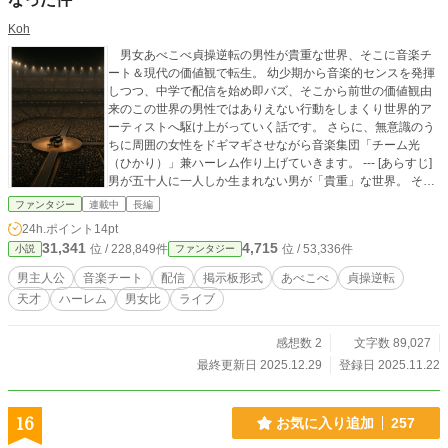
Koh
男女あべこべ貞操逆転の男性が貴重な世界、そこに音楽チ
ート＆現代の価値観で転生。 幼少期から音楽的センスを発揮
しつつ、中学で配信を始め即バズ、そこから前世の価値観由
来のこの世界の男性ではありえない行動をしまくり世界的ア
ーティストへ駆け上がっていく話です。 さらに、無意識のう
ちに周囲の女性をドギマギさせながら音楽集団「チーム光
（ひかり）」兼ハーレム作り上げていきます。 --- [あらすじ]
男が五十人に一人しか生まれない男が「貴重」な世界。 そこ
に現代の価値観を持ったまま"音楽だけ天才”になって転生した
ファンタジー
連載中
長編
少年・大空光（おおぞら ひかり）。 1回聴いたらすぐ弾け
24h.ポイント
14pt
る、無限に作曲できる、そんな彼が配信したら、男が珍しい
31,341
4,715
位 / 228,849件
位 / 53,336件
小説
ファンタジー
こともあり話題になってすぐバズる。 そんな風に気ままに音
楽をやる彼の周りには、次々とユニークな仲間が集まってい
男主人公
音楽チート
配信
掲示板形式
あべこべ
貞操逆転
く。 ・おとなしめで、でも一番近くで支えてくれる「幼馴
天才
ハーレム
男女比
ライブ
染」 ・光の即興演奏を譜面に起こす「翻訳者」 ・振り回され
ながらも支え続ける「敏腕苦労人マネージャー」 ・ほんわか
な雰囲気なのに "資金は全部出します" とブレーキゼロの「資
感想数 2
文字数 89,027
産家令嬢」 * 高いプライドと、それに見合う実力を備えた
最終更新日 2025.12.29
登録日 2025.11.22
「世界一の歌姫」 * ファンを驚かせる仕掛けを考える、遊び
心いっぱいの「サプライズ好きデザイナー」 光自身はただ―
―「自由に楽しくやりたいだけなんだけどなぁ」 そう笑いな
16
お気に入り追加
257
がら音を奏でる。 だが、前世の価値観由来のその自由な発想