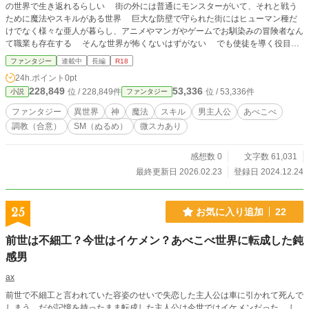
の世界で生き返れるらしい 街の外には普通にモンスターがいて、それと戦う
ために魔法やスキルがある世界 巨大な防壁で守られた街にはヒューマン種だ
けでなく様々な亜人が暮らし、アニメやマンガやゲームでお馴染みの冒険者なん
て職業も存在する そんな世界が怖くないはずがない でも使徒を導く役目の
巫女さんの妹が病気で苦しんでいて使徒ならばそれを治せると言われたら、断れ
ファンタジー
連載中
長編
R18
るはずもなかった 僕は生きる、生きてゆく 魔法のせいで男の人より女の人
24h.ポイント
0pt
の方が強いらしい不思議な世界で とりあえずの目標は巫女さんをクラスチェ
228,849
53,336
位 / 228,849件
位 / 53,336件
小説
ファンタジー
ンジするため、まるでエロゲのようにエッチな調教で支配度を上げる事らしい
ファンタジー
異世界
神
魔法
スキル
男主人公
あべこべ
調教（合意）
SM（ぬるめ）
微スカあり
感想数 0
文字数 61,031
最終更新日 2026.02.23
登録日 2024.12.24
25
お気に入り追加
22
前世は不細工？今世はイケメン？あべこべ世界に転成した鈍
感男
ax
前世で不細工と言われていた容姿のせいで失恋した主人公は車に引かれて死んで
しまう。だが記憶を持ったまま転成した主人公は今世ではイケメンだった。 し