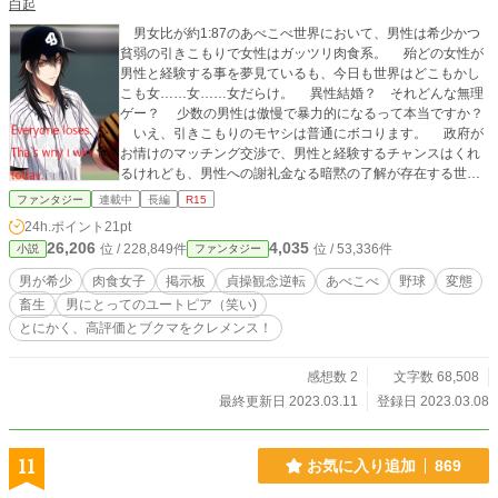
白起
男女比が約1:87のあべこべ世界において、男性は希少かつ
貧弱の引きこもりで女性はガッツリ肉食系。 殆どの女性が
男性と経験する事を夢見ているも、今日も世界はどこもかし
こも女……女……女だらけ。 異性結婚？ それどんな無理
ゲー？ 少数の男性は傲慢で暴力的になるって本当ですか？
いえ、引きこもりのモヤシは普通にボコります。 政府が
お情けのマッチング交渉で、男性と経験するチャンスはくれ
るけれども、男性への謝礼金なる暗黙の了解が存在する世知
辛い世界。 「ぶっちゃけ、男なんか要らんだろ？」と思う
ファンタジー
連載中
長編
R15
も、身体は正直で悩ましいジレンマ。 そんなあべこべ世界
24h.ポイント
21pt
で男性と思わしき人物がスレを立てた。 エロゲーのシナリ
26,206
4,035
位 / 228,849件
位 / 53,336件
小説
ファンタジー
オかな（笑） 甲子園編のラスト辺りから真面目に執筆致し
ます。 面白いと思った方は高評価、フォローお願いしま
男が希少
肉食女子
掲示板
貞操観念逆転
あべこべ
野球
変態
す！ 私の夢は「世界にたった1000冊しか無い紙の本」を自
畜生
男にとってのユートピア（笑い)
費出版する事です。 2023年3月1日より、「全力全開全ツ
とにかく、高評価とブクマをクレメンス！
ッパ」します。 貴方様達は私の「お客様」であり、「仲
間」でございます。 最新話の101話は2023年4月20日に
更新致します。 2023年4月20日に更新致します。 締切で
感想数 2
文字数 68,508
す。 それを守らない場合、見切って下さいませ。 掲示板
最終更新日 2023.03.11
登録日 2023.03.08
と地の文混ぜた物にする予定です。 「小説家になろう」(途中
で徹底！ 警告2回) 「ハーメルン」(わやくちゃし過ぎて、撤
退！ 警告3回) 「カクヨム」(挿絵無し） 「アルファポリ
11
お気に入り追加
869
ス」 「ノベルピア＋」 の上記5サイトに掲載しておりま
す。 この作品は完全なるフィクションであり、実在する人