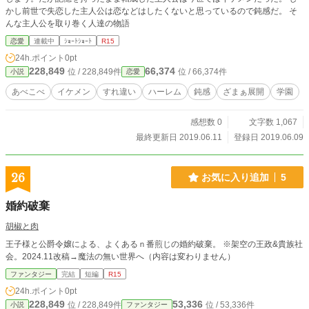
かし前世で失恋した主人公は恋などはしたくないと思っているので鈍感だ。 そ
んな主人公を取り巻く人達の物語
恋愛
連載中
ｼｮｰﾄｼｮｰﾄ
R15
24h.ポイント
0pt
228,849
66,374
位 / 228,849件
位 / 66,374件
小説
恋愛
あべこべ
イケメン
すれ違い
ハーレム
鈍感
ざまぁ展開
学園
感想数 0
文字数 1,067
最終更新日 2019.06.11
登録日 2019.06.09
26
お気に入り追加
5
婚約破棄
胡椒と肉
王子様と公爵令嬢による、よくあるｎ番煎じの婚約破棄。 ※架空の王政&貴族社
会。2024.11改稿→魔法の無い世界へ（内容は変わりません）
ファンタジー
完結
短編
R15
24h.ポイント
0pt
228,849
53,336
位 / 228,849件
位 / 53,336件
小説
ファンタジー