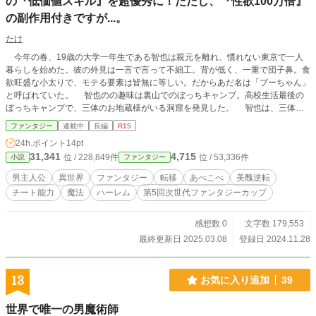
の『低価値スキル』を超優秀に！ただし、『性欲100万倍』
の副作用付きですが...。
たけ
今年の春、19歳の大学一年生である智也は親元を離れ、慣れない東京で一人
暮らしを始めた。彼の外見は一言で言って不細工。背が低く、一重で団子鼻。食
欲旺盛な小太りで、モテる要素は皆無に等しい。だからあだ名は「ブーちゃん」
と呼ばれていた。 智也のの趣味は裏山でのぼっちキャンプ。高校生活最後の
ぼっちキャンプで、三体のお地蔵様がいる洞窟を発見した。 智也は、三体の
お地蔵様から「不遇な扱いを受けて苦しんでいる者達を救って欲しい」という願
ファンタジー
連載中
長編
R15
いと共に、「言語能力」「鑑定」そして「能力100万倍」という驚異的なExスキ
24h.ポイント
14pt
ルを授かった。 お地蔵様の助言に従い異世界へと旅立った智也は、そこで異
31,341
4,715
位 / 228,849件
位 / 53,336件
小説
ファンタジー
様な環境を目の当たりにする。この世界は地球とはあべこべであった。美意識は
地球とは正反対。しかも男性は女性よりも背が低く、痩せて弱々しかった。更に
男主人公
異世界
ファンタジー
転移
あべこべ
美醜逆転
性に対しても消極的。それに比べ女性は勇ましく、体格も男性よりも大きく性欲
チート能力
魔法
ハーレム
第5回次世代ファンタジーカップ
も旺盛であった。 地球では不細工でモテなかった智也は、異世界では超絶美
男子として扱われた。そしてその異世界で地球では絶世の美女である彼女たちが
迫害を受け、劣悪な環境下で奴隷として働かされている光景を目の当たりにす
感想数 0
文字数 179,553
る。 彼女達を救うため、智也はお地蔵様から授かった固有スキル「能力100万
最終更新日 2025.03.08
登録日 2024.11.28
倍」を駆使して、多くの奴隷達を救い出し、奴隷達が安全に住める地を築いてい
く。 しかしこのスキルには「性欲が100万倍」に上がってしまうという副作用
も隠されていた。 この物語は、お地蔵様から授かった能力を駆使し、あべこ
13
お気に入り追加
39
べな世界で妨げられている者達を救いだし、様々な奴隷と愛を育みながら、巨大
奴隷国家を築く壮大な物語である。 この物語はフィクションであり、実在の
世界で唯一の男魔術師
人物、団体、企業、地名などとは一切関係ありません。また、物語の中で描かれ