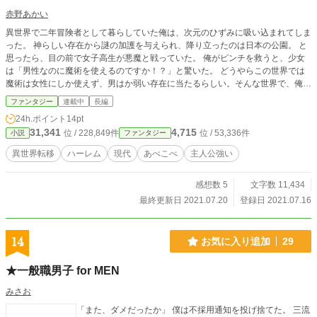
る行為や状況は、著者の想像によるもので、実際の法律、倫理、社会常識とは異
赤野あかい
なる場合があります。読者の皆様には、これらをご理解の上、物語としてお楽し
異世界で二年冒険者として暮らしていた俺は、次元のひずみに吸い込まれてしま
みいただけますと幸いです。
った。 神らしい存在から謎の加護を与えられ、降り立ったのは日本の公園。 と
思ったら、目の前で女子高生が悪魔と戦っていた。 俺がピンチを救うと、少女
は「男性なのに魔術を使えるのですか！？」と驚いた。 どうやらこの世界では
魔術は女性にしか使えず、男はか弱い存在に当たるらしい。そんな世界で、俺は
唯一の男性魔術師として女だらけの魔術機関に入り、注目される事になる。 個
ファンタジー
連載中
長編
性的な女性たちに囲まれながら、俺は魔術師として活躍していく。
24h.ポイント
14pt
31,341
4,715
位 / 228,849件
位 / 53,336件
小説
ファンタジー
異世界転移
ハーレム
現代
あべこべ
主人公強い
感想数 5
文字数 11,434
最終更新日 2021.07.20
登録日 2021.07.16
14
お気に入り追加
29
★一般職男子 for MEN
みさお
「また、ダメだったか」 僕は不採用通知を投げ捨てた。 三流