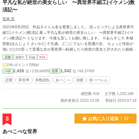
平凡な私が絶世の美女らしい 〜異世界不細工(イケメン)救
済記〜
宮本 宗
2021年9月20日、作品タイトル名を変更しました。 旧→ビッチによる異世界不
細工(イケメン)救済記 新→平凡な私が絶世の美女らしい 〜異世界不細工(イケ
メン)救済記〜 となります。今後も宜しくお願い致します。 ※あらすじ※ 本城
彩歌(ほんじょう さいか)二十五歳。どこにでもいる普通の女。 ちょっと性欲が
強いだけの至って普通な女が異世界へ転移したり絶世の美女と評されたり娼婦に
なったり蔑まれている不細工(イケメン)たちに愛の手を差し伸べ、でろでろに愛
恋愛
連載中
長編
R18
されるという何番煎じなお話。 ※がっつりエロが入りますので苦手な方は読む
24h.ポイント
596pt
のをお止めください。 なろう様でもお話をアップしております。
2,426
1,342
位 / 228,849件
位 / 66,374件
小説
恋愛
恋愛
異世界
美醜逆転
あべこべ
溺愛
逆ハーレム
感想数 418
文字数 1,330,186
最終更新日 2023.10.08
登録日 2020.07.18
3
お気に入り追加
17
あべこべな世界