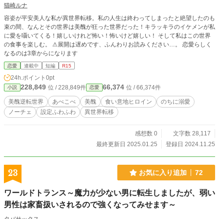
猫崎ルナ
容姿が平安美人な私が異世界転移。私の人生は終わってしまったと絶望したのも
束の間、なんとその世界は美醜が狂った世界だった！キラッキラのイケメンが私
に愛を囁いてくる！嬉しいけれど怖い！怖いけど嬉しい！ そして私はこの世界
の食事を楽しむ。 ⚠︎展開は遅めです、ふんわりお読みください…。 恋愛らしく
なるのは3章からになります
恋愛
連載中
短編
R15
24h.ポイント
0pt
228,849
66,374
位 / 228,849件
位 / 66,374件
小説
恋愛
美醜逆転世界
あべこべ
美醜
食い意地ヒロイン
のちに溺愛
ノーチェ
設定ふわふわ
異世界転移
感想数 0
文字数 28,117
最終更新日 2025.01.25
登録日 2024.11.25
23
お気に入り追加
72
ワールドトランス～魔力が少ない男に転生しましたが、弱い
男性は家畜扱いされるので強くなってみせます～