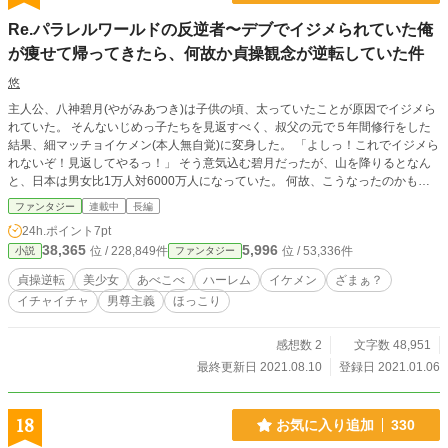
Re.パラレルワールドの反逆者〜デブでイジメられていた俺
が痩せて帰ってきたら、何故か貞操観念が逆転していた件
悠
主人公、八神碧月(やがみあつき)は子供の頃、太っていたことが原因でイジメら
れていた。 そんないじめっ子たちを見返すべく、叔父の元で５年間修行をした
結果、細マッチョイケメン(本人無自覚)に変身した。 「よしっ！これでイジメら
れないぞ！見返してやるっ！」 そう意気込む碧月だったが、山を降りるとなん
と、日本は男女比1万人対6000万人になっていた。 何故、こうなったのかも不
明 何故、男が居なくなったのも不明 何もかも不明なこの世界を人々は《パラレ
ファンタジー
連載中
長編
ルワールド》と呼んでいた。 そして…… 「へっ？痩せなくても、男はイジメら
24h.ポイント
7pt
れないどころか、逆にモテモテ？」 なんと、碧月が5年間やっていた修行は全く
38,365
5,996
位 / 228,849件
位 / 53,336件
小説
ファンタジー
の無駄だったことが発覚。 「俺の修行はなんだったんだよぉぉ！！もういい。
じゃあこの世界をとことん楽しんでやるよぉ！！」 ようやく平穏な日常が送れ
貞操逆転
美少女
あべこべ
ハーレム
イケメン
ざまぁ？
る———と思ったら大間違いっ！！ 突如、現れた細マッチョイケメンで性格も
イチャイチャ
男尊主義
ほっこり
良しなハイスペック男子に世の女性たちは黙っていなかった。 さらに、碧月が
通うことになる学園には何やら特殊なルールがあるらしいが……？ 無自覚イケ
メンはパラレルワールドで無事、生き延びることが出来るのか？ 週1ペースでお
感想数 2
文字数 48,951
願いします。
最終更新日 2021.08.10
登録日 2021.01.06
18
お気に入り追加
330