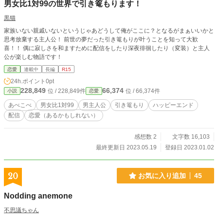
男女比1対99の世界で引き篭もります！
黒猫
家族いない親戚いないというじゃあどうして俺がここに？となるがまぁいいかと
思考放棄する主人公！ 前世の夢だった引き篭もりが叶うことを知って大歓
喜！！ 偶に寂しさを和ますために配信をしたり深夜徘徊したり（変装）と主人
公が楽しむ物語です！
恋愛
連載中
長編
R15
24h.ポイント
0pt
228,849
66,374
位 / 228,849件
位 / 66,374件
小説
恋愛
あべこべ
男女比1対99
男主人公
引き篭もり
ハッピーエンド
配信
恋愛（あるかもしれない）
感想数 2
文字数 16,103
最終更新日 2023.05.19
登録日 2023.01.02
20
お気に入り追加
45
Nodding anemone
不思議ちゃん