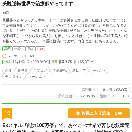
美醜逆転世界で治療師やってます
物及び団体名とは一切関係ございません。 イラストはAI作
成の為、著作権は製作者である私に帰属致します。
猫丸
異世界へとやってきて半年。 トーワは女神さまから貰った能力でヒーラーとし
て治療院を開いていた。 しかし、やってくるのは容姿の整った卑屈気味な美人
ばかり。なぜならその世界は美醜の価値観が逆転した世界だったからだ。 どん
な不細工(トーワから見た美人)にも優しくする彼は、その世界の不細工美人の心
を掴んでいくのだった。 ※重複投稿してます。内容に違いはありません。
恋愛
連載中
長編
R18
24h.ポイント
14pt
31,341
13,370
位 / 228,849件
位 / 66,374件
小説
恋愛
恋愛
異世界
ラブコメ
美醜逆転
逆転世界
あべこべ
チョロイン
ハーレム
感想数 4
文字数 180,382
最終更新日 2022.05.06
登録日 2022.01.07
12
お気に入り追加
248
Exスキル『能力100万倍』で、あべこべ世界で苦しむ奴隷達