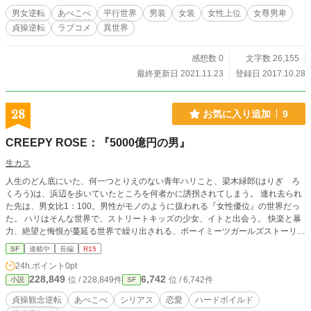
の組み合わせがほとんどだ。 僕は身も心も、この逆転世界に
男女逆転
あべこべ
平行世界
男装
女装
女性上位
女尊男卑
なじんでいく・・・
貞操逆転
ラブコメ
異世界
感想数 0
文字数 26,155
最終更新日 2021.11.23
登録日 2017.10.28
28
お気に入り追加
9
CREEPY ROSE：『5000億円の男』
生カス
人生のどん底にいた、何一つとりえのない青年ハリこと、梁木緑郎(はりぎ ろ
くろう)は、浜辺を歩いていたところを何者かに誘拐されてしまう。 連れ去られ
た先は、男女比1：100。男性がモノのように扱われる『女性優位』の世界だっ
た。 ハリはそんな世界で、ストリートキッズの少女、イトと出会う。 快楽と暴
力、絶望と悔恨が蔓延る世界で繰り出される、ボーイミーツガールズストーリ
ー。 ※小説家になろう https://ncode.syosetu.com/n4652hd/
SF
連載中
長編
R15
24h.ポイント
0pt
228,849
6,742
位 / 228,849件
位 / 6,742件
小説
SF
貞操観念逆転
あべこべ
シリアス
恋愛
ハードボイルド