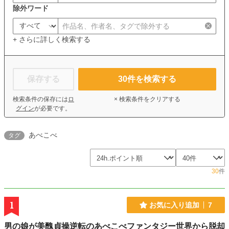
除外ワード
+ さらに詳しく検索する
保存する
30
件を検索する
検索条件の保存には
ロ
× 検索条件をクリアする
グイン
が必要です。
あべこべ
タグ
30
件
1
お気に入り追加
7
男の娘が美醜貞操逆転のあべこべファンタジー世界から脱却