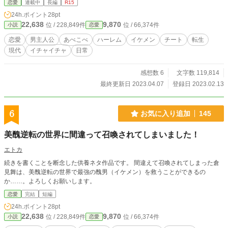
恋愛
連載中
長編
R15
り、手料理を振る舞ったり、一緒に趣味を楽しんだりする。その他にも、色々
24h.ポイント
28pt
と。 本作品は、男女比の異なる世界の女性たちと積極的に触れ合っていく様子
22,638
9,870
位 / 228,849件
位 / 66,374件
小説
恋愛
を描く物語です。 ※カクヨムにも掲載中の作品です。
恋愛
男主人公
あべこべ
ハーレム
イケメン
チート
転生
現代
イチャイチャ
日常
感想数 6
文字数 119,814
最終更新日 2023.04.07
登録日 2023.02.13
6
お気に入り追加
145
美醜逆転の世界に間違って召喚されてしまいました！
エトカ
続きを書くことを断念した供養ネタ作品です。 間違えて召喚されてしまった倉
見舞は、美醜逆転の世界で最強の醜男（イケメン）を救うことができるの
か……。よろしくお願いします。
恋愛
完結
短編
24h.ポイント
28pt
22,638
9,870
位 / 228,849件
位 / 66,374件
小説
恋愛