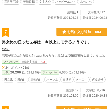
異世界召喚
美醜逆転
女主人公
ハッピーエンド
あべこべ
感想数 1
文字数 9,897
最終更新日 2024.06.25
登録日 2024.06.23
7
お気に入り追加
593
男女比の狂った世界は、今以上にモテるようです。
狼狼3
花壇が頭の上から落とされたと思ったら、男女比が滅茶苦茶な世界にいました。
ファンタジー
連載中
長編
R15
24h.ポイント
21pt
26,206
4,035
位 / 228,849件
位 / 53,336件
小説
ファンタジー
男女比
男向け
男性向け
ハーレム
異世界
あべこべ
貞操逆転
感想数 12
文字数 60,796
最終更新日 2021.03.06
登録日 2020.10.18