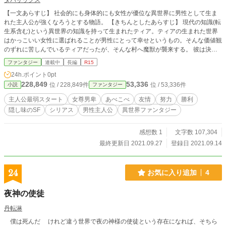
タバサックス
【一文あらすじ】 社会的にも身体的にも女性が優位な異世界に男性として生ま
れた主人公が強くなろうとする物語。 【きちんとしたあらすじ】 現代の知識(転
生系含む)という異世界の知識を持って生まれたティア。ティアの生まれた世界
はかっこいい女性に選ばれることが男性にとって幸せというもの。そんな価値観
のずれに苦しんでいるティアだったが、そんな村へ魔獣が襲来する。 彼は決意
する。 「俺は見知らぬ人に命を預けるくらいなら、自分が強くなった方が何倍
ファンタジー
連載中
長編
R15
もマシだ！」 これは、最弱のティアが努力してあらがう物語。なお、強くなれ
24h.ポイント
0pt
ないと種馬にされて死ぬ模様。 ※この作品はカクヨム様、ハーメルン様、小説
228,849
53,336
位 / 228,849件
位 / 53,336件
小説
ファンタジー
家になろう様にも掲載しています。
主人公最弱スタート
女尊男卑
あべこべ
友情
努力
勝利
隠し味のSF
シリアス
男性主人公
異世界ファンタジー
感想数 1
文字数 107,304
最終更新日 2021.09.27
登録日 2021.09.14
24
お気に入り追加
4
夜神の使徒
丹転淋
僕は死んだ けれど違う世界で夜の神様の使徒という存在になれば、そちら