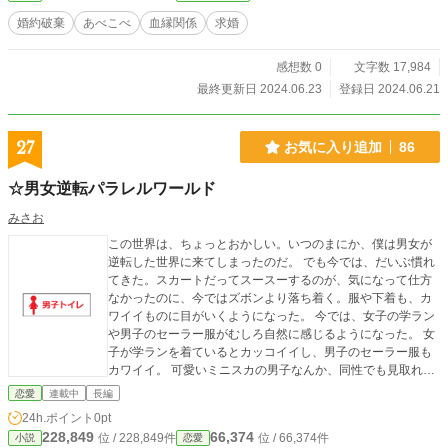
婚約破棄
あべこべ
血縁関係
求婚
感想数 0
文字数 17,984
最終更新日 2024.06.23
登録日 2024.06.21
27
お気に入り追加
86
☆男女逆転パラレルワールド
みさお
この世界は、ちょっとおかしい。いつのまにか、僕は男女が
逆転した世界に来てしまったのだ。 でも今では、だいぶ慣れ
てきた。スカートだってスースーするのが、気になって仕方
なかったのに、今ではズボンより落ち着く。服や下着も、カ
ワイイものに目がいくようになった。 今では、女子の学ラン
や男子のセーラー服がむしろ自然に感じるようになった。 女
子が学ランを着ているとカッコイイし、男子のセーラー服も
カワイイ。 可愛いミニスカの男子なんか、同性でも見取れて
しまう。 タイトスカートにハイヒール。 この世界での社会人
恋愛
連載中
長編
男性の一般的な姿だが、これも最近では違和感を感じなくな
24h.ポイント
0pt
ってきた。 ミニスカや、ワンピース水着の男性アイドルも、
228,849
66,374
位 / 228,849件
位 / 66,374件
小説
恋愛
カワイイ。 ドラマ やCM も、カッコイイ女子とカワイイ男子