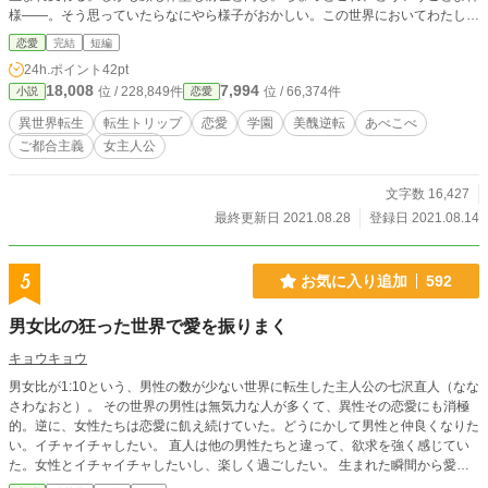
様――。そう思っていたらなにやら様子がおかしい。この世界においてわたしの
容姿は周囲にはおどろくほどの美少女に見えるらしいのだ。それでも美少女とし
恋愛
完結
短編
て生きる度胸のないわたしは、慎ましやかに生活しようとする。そんなときに
24h.ポイント
42pt
「だれもがおどろくほどの不細工」と評される王子様とのお見合いパーティーに
18,008
7,994
位 / 228,849件
位 / 66,374件
小説
恋愛
引っぱり出されて……。
異世界転生
転生トリップ
恋愛
学園
美醜逆転
あべこべ
ご都合主義
女主人公
文字数 16,427
最終更新日 2021.08.28
登録日 2021.08.14
5
お気に入り追加
592
男女比の狂った世界で愛を振りまく
キョウキョウ
男女比が1:10という、男性の数が少ない世界に転生した主人公の七沢直人（なな
さわなおと）。 その世界の男性は無気力な人が多くて、異性その恋愛にも消極
的。逆に、女性たちは恋愛に飢え続けていた。どうにかして男性と仲良くなりた
い。イチャイチャしたい。 直人は他の男性たちと違って、欲求を強く感じてい
た。女性とイチャイチャしたいし、楽しく過ごしたい。 生まれた瞬間から愛さ
れ続けてきた七沢直人は、その愛を周りの女性に返そうと思った。 デートした