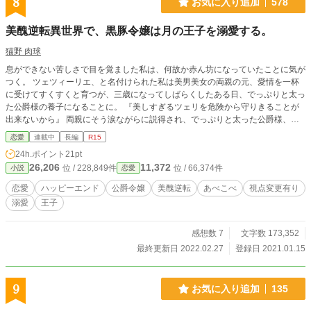
8
お気に入り追加
578
美醜逆転異世界で、黒豚令嬢は月の王子を溺愛する。
猫野 肉球
息ができない苦しさで目を覚ました私は、何故か赤ん坊になっていたことに気が
つく。 ツェツィーリエ、と名付けられた私は美男美女の両親の元、愛情を一杯
に受けてすくすくと育つが、三歳になってしばらくしたある日、でっぷりと太っ
た公爵様の養子になることに。 『美しすぎるツェリを危険から守りきることが
出来ないから』 両親にそう涙ながらに説得され、でっぷりと太った公爵様、フ
ィリップス様のお屋敷に行き、そこで自分の姿を鏡で初めて見て、崩れ落ちた。
恋愛
連載中
長編
R15
鏡の中には、前世で『白豚』と呼ばれ続けた懐かしい姿があったからだ。 え？
24h.ポイント
21pt
この姿が美少女？豚は最上級の褒め言葉？ 美醜が逆転した世界で、前世の価値
26,206
11,372
位 / 228,849件
位 / 66,374件
小説
恋愛
観を持ったまま産まれた私。 そんな中、月の王子と呼ばれる、この国の第一王
子、レオナード殿下の話し相手になることに。 だがしかし、初めて会う王子
恋愛
ハッピーエンド
公爵令嬢
美醜逆転
あべこべ
視点変更有り
は、何故か衝立の向こうに隠れたままで…？ これは、黒豚と呼ばれるほどに美
溺愛
王子
しい令嬢が、月の王子と呼ばれる不憫な王子を甘やかして幸せにするお話。 ※
『小説家になろう』様『カクヨム』様に先行投稿しております。
感想数 7
文字数 173,352
最終更新日 2022.02.27
登録日 2021.01.15
9
お気に入り追加
135