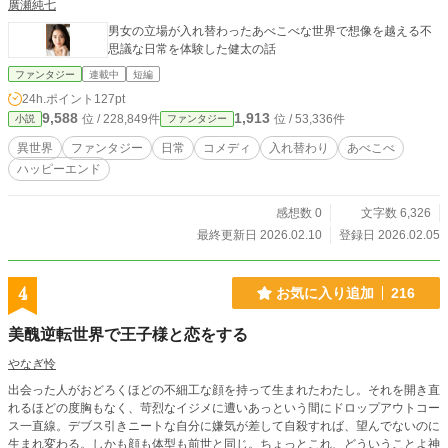
廣瀬純七
男女の立場が入れ替わったあべこべな世界で想像を越える不
思議な日常を体験した健太の話
ファンタジー
連載中
短編
24h.ポイント
127pt
9,588
1,913
位 / 228,849件
位 / 53,336件
小説
ファンタジー
異世界
ファンタジー
日常
コメディ
入れ替わり
あべこべ
ハッピーエンド
感想数 0
文字数 6,326
最終更新日 2026.02.10
登録日 2026.02.05
4
お気に入り追加
216
美醜逆転世界で王子様と恋をする
やなぎ怜
出会った人がおどろくほどの不細工な顔を持って生まれたわたし。それを開き直
れるほどの度胸もなく、苛烈なイジメに遭いあっという間にドロップアウトコー
ス一直線。デブス引きニートな自分に嫌気が差して自殺すれば、望んでないのに
生まれ変わる。しかも顔も体型も前世と同じ。ちょっとこれ、どういうことよ神