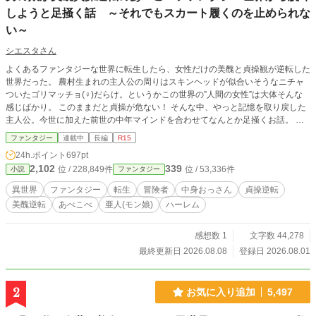
しようと足掻く話 ～それでもスカート履くのを止められな
い～
シエスタさん
よくあるファンタジーな世界に転生したら、女性だけの美醜と貞操観が逆転した
世界だった。 農村生まれの主人公の周りはスキンヘッドが似合いそうなニチャ
ついたゴリマッチョ(♀)だらけ。というかこの世界の”人間の女性”は大体そんな
感じばかり。 このままだと貞操が危ない！ そんな中、やっと記憶を取り戻した
主人公。今世に加えた前世の中年マインドを合わせてなんとか足掻くお話。 気
が付いたらその内周囲が亜人(モン娘)だらけになってる。
ファンタジー
連載中
長編
R15
24h.ポイント
697pt
2,102
339
位 / 228,849件
位 / 53,336件
小説
ファンタジー
異世界
ファンタジー
転生
冒険者
中身おっさん
貞操逆転
美醜逆転
あべこべ
亜人(モン娘)
ハーレム
感想数 1
文字数 44,278
最終更新日 2026.08.08
登録日 2026.08.01
2
お気に入り追加
5,497