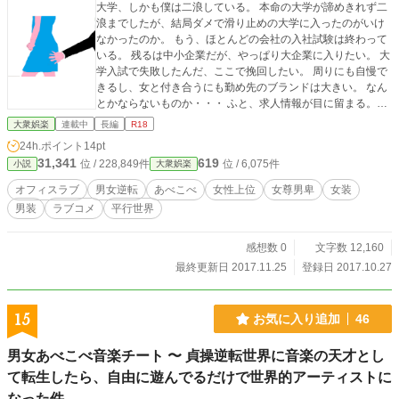
大学、しかも僕は二浪している。 本命の大学が諦めきれず二
浪までしたが、結局ダメで滑り止めの大学に入ったのがいけ
なかったのか。 もう、ほとんどの会社の入社試験は終わって
いる。 残るは中小企業だが、やっぱり大企業に入りたい。 大
学入試で失敗したんだ、ここで挽回したい。 周りにも自慢で
きるし、女と付き合うにも勤め先のブランドは大きい。 なん
とかならないものか・・・ ふと、求人情報が目に留まる。
『三つ葉商事 一般職急募 男女問わず ※総合職への転換
大衆娯楽
連載中
長編
R18
制度あり』 これは・・・
24h.ポイント
14pt
31,341
619
位 / 228,849件
位 / 6,075件
小説
大衆娯楽
オフィスラブ
男女逆転
あべこべ
女性上位
女尊男卑
女装
男装
ラブコメ
平行世界
感想数 0
文字数 12,160
最終更新日 2017.11.25
登録日 2017.10.27
15
お気に入り追加
46
男女あべこべ音楽チート 〜 貞操逆転世界に音楽の天才とし
て転生したら、自由に遊んでるだけで世界的アーティストに
なった件