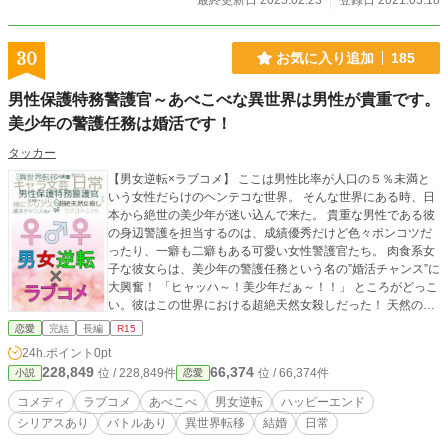
最終更新日 2025.02.23
登録日 2021.03.18
30
お気に入り追加
185
男性保護特務警護官～あべこべな異世界は男性が貴重です。
美少年の警護任務は婚活です！
タッカー
【男女逆転×ラブコメ】 ここは男性比率が人口の５％未満と
いう女性だらけのヘンテコな世界。 そんな世界にある時、日
本から絶世の美少年が迷い込んで来た。 貴重な男性である彼
の身辺警護を担当するのは、成績優秀だけど色々ポンコツだ
ったり、一癖も二癖もある可愛い女性警護官たち。 肉食系女
子な彼女らは、美少年の警護任務という名の”婚活チャンス”に
大興奮！ 「ヒャッハ～！美少年だぁ～！！」 ところがどっこ
い。彼はこの世界における超絶天然女殺しだった！ 天然の魅
惑に彼女たちはあっちでデレデレ、こっちでメロメロ。 たま
恋愛
完結
長編
R15
にはシリアスに彼を護って戦ったりもするドタバタラブコメ
24h.ポイント
0pt
ディ。ここに開幕。 ――果たして美少年と結婚できるのか？
228,849
66,374
位 / 228,849件
位 / 66,374件
小説
恋愛
これは、そんな彼女たちの婚活奮闘記録である。 小説家にな
ろう/カクヨム/ハーメルンに投稿中
コメディ
ラブコメ
あべこべ
男女逆転
ハッピーエンド
シリアスあり
バトルあり
異世界転移
結婚
日常