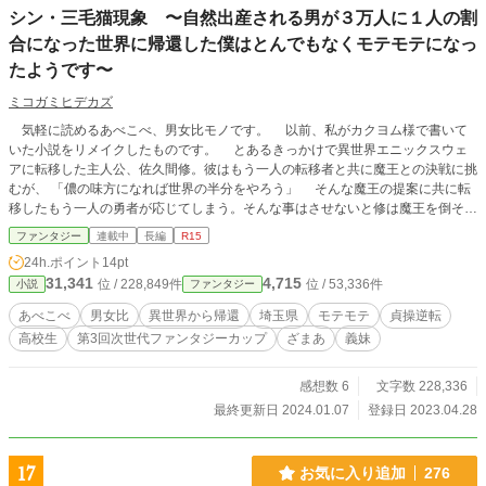
と音楽は、仲間たちに支えられながら国中に広がり、国境を
シン・三毛猫現象 〜自然出産される男が３万人に１人の割
越え、やがて世界の人々の心を揺さぶっていく。 貞操逆転世
合になった世界に帰還した僕はとんでもなくモテモテになっ
界に音楽の天才として転生したら、自由に遊んでるだけで世
界的アーティストになった件。これは、自由人・大空光と仲
たようです〜
間たちが紡ぐ、音楽で世界を変える物語。 --- ※カクヨム、ハ
ーメルンにも並行投稿中です。（カクヨムが完全版になりま
ミコガミヒデカズ
す。
気軽に読めるあべこべ、男女比モノです。 以前、私がカクヨム様で書いて
いた小説をリメイクしたものです。 とあるきっかけで異世界エニックスウェ
アに転移した主人公、佐久間修。彼はもう一人の転移者と共に魔王との決戦に挑
むが、 「儂の味方になれば世界の半分をやろう」 そんな魔王の提案に共に転
移したもう一人の勇者が応じてしまう。そんな事はさせないと修は魔王を倒そう
とするが、事もあろうに味方だったもう一人の勇者が魔王と手を組み攻撃してき
ファンタジー
連載中
長編
R15
た。 瞬間移動の術でなんとか難を逃れた修だったが、たどり着いたのは男の
24h.ポイント
14pt
ほとんどが姿を消した異世界転移１５年後の地球だった…。
31,341
4,715
位 / 228,849件
位 / 53,336件
小説
ファンタジー
あべこべ
男女比
異世界から帰還
埼玉県
モテモテ
貞操逆転
高校生
第3回次世代ファンタジーカップ
ざまあ
義妹
感想数 6
文字数 228,336
最終更新日 2024.01.07
登録日 2023.04.28
17
お気に入り追加
276