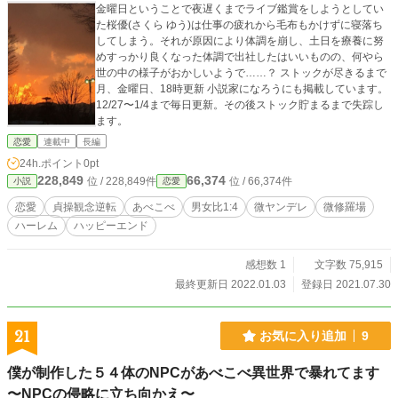
金曜日ということで夜遅くまでライブ鑑賞をしようとしてい
た桜優(さくら ゆう)は仕事の疲れから毛布もかけずに寝落ち
してしまう。それが原因により体調を崩し、土日を療養に努
めすっかり良くなった体調で出社したはいいものの、何やら
世の中の様子がおかしいようで……？ ストックが尽きるまで
月、金曜日、18時更新 小説家になろうにも掲載しています。
12/27〜1/4まで毎日更新。その後ストック貯まるまで失踪し
ます。
恋愛
連載中
長編
24h.ポイント
0pt
228,849
66,374
位 / 228,849件
位 / 66,374件
小説
恋愛
恋愛
貞操観念逆転
あべこべ
男女比1:4
微ヤンデレ
微修羅場
ハーレム
ハッピーエンド
感想数 1
文字数 75,915
最終更新日 2022.01.03
登録日 2021.07.30
21
お気に入り追加
9
僕が制作した５４体のNPCがあべこべ異世界で暴れてます
〜NPCの侵略に立ち向かえ〜