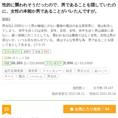
性的に襲われそうだったので、男であることを隠していたの
に、女性の本能か男であることがバレたんですが。
狼狼3
男女比1:1000という男が極端に少ない魔物や魔法のある異世界に、彼は転生し
てしまう。 街中を歩くのは女性、女性、女性、女性。街中を歩く男は滅多に居
ない。森へ冒険に行こうとしても、襲われるのは魔物ではなく女性。女性は男が
居ないか、いつも目を光らせている。 彼はそんな世界な為、男であることを隠
して女として生きる。(フラグ)
ファンタジー
連載中
長編
R15
24h.ポイント
7pt
38,365
5,996
位 / 228,849件
位 / 53,336件
小説
ファンタジー
超不定期更新
異世界
ファンタジー
転生
男主人公
あべこべ
チート
魔法
ハーレム
男女比
感想数 1
文字数 29,167
最終更新日 2021.06.21
登録日 2021.05.18
19
お気に入り追加
94