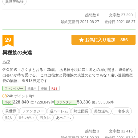
異世界転移
感想数 0
文字数 27,390
最終更新日 2021.08.27
登録日 2021.08.27
29
お気に入り追加
356
異種族の夫達
らび
佐久間透（さくまとおる）25歳。 ある日を境に異世界との扉が開き、運命的な
出会いが待ち受ける。 これは彼女と異種族の夫達のとてつもなく遠い遠距離恋
愛の物語。 ※R18設定です
ファンタジー
連載中
長編
R18
24h.ポイント
0pt
228,849
53,336
位 / 228,849件
位 / 53,336件
小説
ファンタジー
異世界
ファンタジー
逆ハーレム
騎士団長
美醜逆転
一妻多夫
獣人
番/つがい
男女比
あべこべ
感想数 3
文字数 32,416