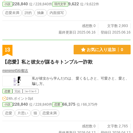
228,840
9,622
位 / 228,840件
位 / 9,622件
小説
現代文学
恋愛未満
詩的
抽象
内面描写
感想数 0
文字数 2,993
最終更新日 2025.06.16
登録日 2025.06.16
13
お気に入り追加
0
【恋愛】私と彼女が謀るキトンブルー詐欺
mimimi456/都古
私が彼女から学んだのは、 愛くるしさと、可愛さと、愛と、
騙し方。
恋愛
完結
ｼｮｰﾄｼｮｰﾄ
24h.ポイント
0pt
228,840
66,375
位 / 228,840件
位 / 66,375件
小説
恋愛
恋愛
片思い
猫
恋愛未満
感想数 0
文字数 2,765
最終更新日 2026.04.12
登録日 2026.04.12