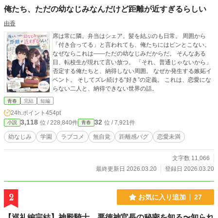
俺たち、ただの幼なじみなんだけど距離が近すぎるらしい
由香
席は常に隣。弁当はシェア。髪を結ぶのも日常。 周囲から
「付き合ってる」と言われても、俺たちにはピンとこない。
なぜならこれは――ただの幼なじみだからだ。 そんなある
日、転校生が現れて言い放つ。 「それ、普通じゃないから」
否定する俺たちと、納得しない周囲。 なぜか発生する嫉妬イ
ベント。 そしてズレ続ける“好き”の定義。 これは、恋愛にな
らない二人と、納得できない世界の話。
青春
完結
短編
24h.ポイント
454pt
3,118
32
位 / 228,840件
位 / 7,921件
小説
青春
幼なじみ
学園
ラブコメ
無自覚
距離感バグ
恋愛未満
文字数 11,066
最終更新日 2026.03.20
登録日 2026.03.20
2
お気に入り追加
27
【巡礼編完結】神殿騎士、悪徳神官長の秘密を知る〜知られ