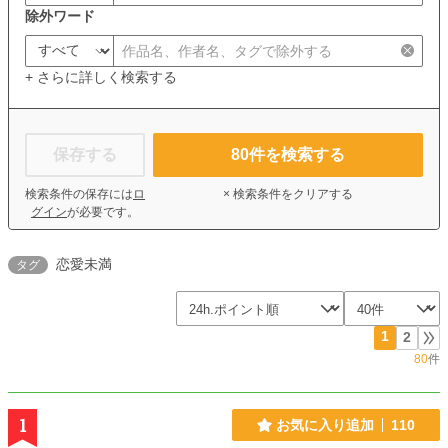
除外ワード
+ さらに詳しく検索する
保存する
80
件を検索する
検索条件の保存には
ロ
× 検索条件をクリアする
グイン
が必要です。
恋愛未満
タグ
1
2
80
件
1
お気に入り追加
110