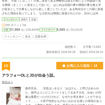
世界。 守国（しゅこく）の第二皇女である神崎祈は国王の命により同盟国であ
る輝国（きこく）に巫女として赴いた。 はじめは自国の事や輝国の事を教え学
び巫女として仕事をしながら楽しく過ごしていたが、ある時自分がこの国に派遣
された理由を知ってしまう。 なぜ自分は輝国に派遣されたのか、自分には何が
できるのか、名前に込められた意味とは・・・。 輝国の王との出会いにより彼
ファンタジー
連載中
長編
女の運命が大きく動き出す。
24h.ポイント
7pt
37,989
5,985
位 / 228,840件
位 / 53,331件
小説
ファンタジー
ファンタジー
巫女
恋愛未満
感想数 0
文字数 73,683
最終更新日 2026.06.28
登録日 2024.09.23
10
お気に入り追加
18
アラフォーOLとJDが出会う話。
悠生ゆう
創作百合。 涼音はいきなり「おばさん」と呼び止められ
た。相手はコンビニでバイトをしてる女子大生。出会いの印
象は最悪だったのだけれど、なぜだか突き放すことができな
くて……。 ※若干性的なものをにおわせる感じの表現があり