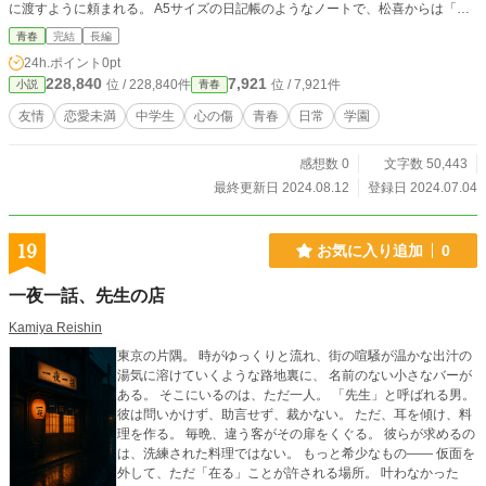
に渡すように頼まれる。 A5サイズの日記帳のようなノートで、松喜からは「中
を読まないように」と釘をさされたが、好奇心からつい開いてしまう学。そこに
青春
完結
長編
書かれていたのは、痛々しい原口の心の叫びの数々だった。
24h.ポイント
0pt
228,840
7,921
位 / 228,840件
位 / 7,921件
小説
青春
友情
恋愛未満
中学生
心の傷
青春
日常
学園
感想数 0
文字数 50,443
最終更新日 2024.08.12
登録日 2024.07.04
19
お気に入り追加
0
一夜一話、先生の店
Kamiya Reishin
東京の片隅。 時がゆっくりと流れ、街の喧騒が温かな出汁の
湯気に溶けていくような路地裏に、 名前のない小さなバーが
ある。 そこにいるのは、ただ一人。 「先生」と呼ばれる男。
彼は問いかけず、助言せず、裁かない。 ただ、耳を傾け、料
理を作る。 毎晩、違う客がその扉をくぐる。 彼らが求めるの
は、洗練された料理ではない。 もっと希少なもの—— 仮面を
外して、ただ「在る」ことが許される場所。 叶わなかった