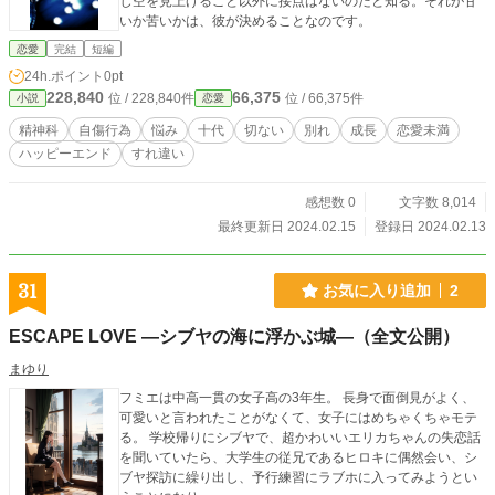
じ空を見上げること以外に接点はないのだと知る。それが甘
いか苦いかは、彼が決めることなのです。
恋愛
完結
短編
24h.ポイント
0pt
228,840
66,375
位 / 228,840件
位 / 66,375件
小説
恋愛
精神科
自傷行為
悩み
十代
切ない
別れ
成長
恋愛未満
ハッピーエンド
すれ違い
感想数 0
文字数 8,014
最終更新日 2024.02.15
登録日 2024.02.13
31
お気に入り追加
2
ESCAPE LOVE ―シブヤの海に浮かぶ城―（全文公開）
まゆり
フミエは中高一貫の女子高の3年生。 長身で面倒見がよく、
可愛いと言われたことがなくて、女子にはめちゃくちゃモテ
る。 学校帰りにシブヤで、超かわいいエリカちゃんの失恋話
を聞いていたら、大学生の従兄であるヒロキに偶然会い、シ
ブヤ探訪に繰り出し、予行練習にラブホに入ってみようとい