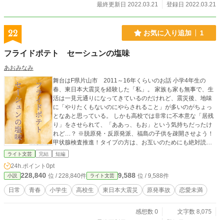
最終更新日 2022.03.21
登録日 2022.03.21
22
お気に入り追加
1
フライドポテト セーシュンの塩味
あおみなみ
舞台はF県片山市 2011～16年くらいのお話 小学4年生の
春、東日本大震災を経験した「私」。 家族も家も無事で、生
活は一見元通りになってきているのだけれど、震災後、地味
に「やりたくもないのにやらされること」が多いのがちょっ
となあと思っている。 しかも高校では非常に不本意な「居残
り」をさせられて、「ああっ、もお」という気持ちだったけ
れど…？ ※脱原発・反原発派、福島の子供を疎開させよう！
甲状腺検査推進！タイプの方は、お互いのためにも絶対読ま
ない方が吉です。 興味がある（あるいは全く興味がない）、
ライト文芸
完結
短編
よく知らなかったという方にはぜひ読んでいただいて、感想
24h.ポイント
0pt
なんか寄せていただけますと、さらにうれしゅうございま
228,840
9,588
位 / 228,840件
位 / 9,588件
小説
ライト文芸
す。
日常
青春
小学生
高校生
東日本大震災
原発事故
恋愛未満
感想数 0
文字数 8,075