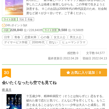
められた、一般学級とハンディキャップ施設の併合学校に入
学した二人は他者と衝突しながらも、この学校で生きようと
決意する。 ※このお話は2000年代の時代設定のため、社会制
度など諸々が少々古いです。ご了承ください。
ライト文芸
完結
長編
24h.ポイント
0pt
228,840
9,588
位 / 228,840件
位 / 9,588件
小説
ライト文芸
日常
青春
恋愛未満
心の傷
女主人公
男主人公
デイサービス学校
2000年代
切ない
ヒューマンドラマ
感想数 0
文字数 64,577
最終更新日 2022.04.28
登録日 2022.04.13
30
お気に入り追加
0
会いたくなったら空でも見てね
煙 亜月
十五歳少年、精神科病院で（そうとは知らずに）恋をする。
破れた後で恋だと気づく。どんなに手を尽くしても、もう二
度と会えることはないだろう——少年は大人へと成長し、同