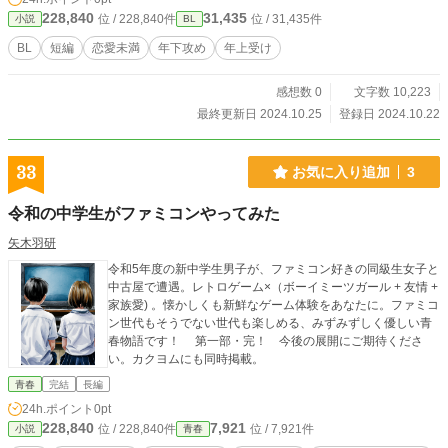
228,840
31,435
位 / 228,840件
位 / 31,435件
小説
BL
BL
短編
恋愛未満
年下攻め
年上受け
感想数 0
文字数 10,223
最終更新日 2024.10.25
登録日 2024.10.22
33
お気に入り追加
3
令和の中学生がファミコンやってみた
矢木羽研
令和5年度の新中学生男子が、ファミコン好きの同級生女子と
中古屋で遭遇。レトロゲーム×（ボーイミーツガール + 友情 +
家族愛) 。懐かしくも新鮮なゲーム体験をあなたに。ファミコ
ン世代もそうでない世代も楽しめる、みずみずしく優しい青
春物語です！ 第一部・完！ 今後の展開にご期待くださ
い。カクヨムにも同時掲載。
青春
完結
長編
24h.ポイント
0pt
228,840
7,921
位 / 228,840件
位 / 7,921件
小説
青春