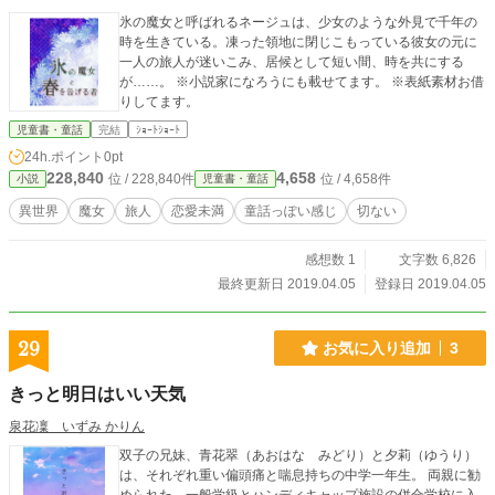
氷の魔女と呼ばれるネージュは、少女のような外見で千年の
時を生きている。凍った領地に閉じこもっている彼女の元に
一人の旅人が迷いこみ、居候として短い間、時を共にする
が……。 ※小説家になろうにも載せてます。 ※表紙素材お借
りしてます。
児童書・童話
完結
ｼｮｰﾄｼｮｰﾄ
24h.ポイント
0pt
228,840
4,658
位 / 228,840件
位 / 4,658件
小説
児童書・童話
異世界
魔女
旅人
恋愛未満
童話っぽい感じ
切ない
感想数 1
文字数 6,826
最終更新日 2019.04.05
登録日 2019.04.05
29
お気に入り追加
3
きっと明日はいい天気
泉花凜 いずみ かりん
双子の兄妹、青花翠（あおはな みどり）と夕莉（ゆうり）
は、それぞれ重い偏頭痛と喘息持ちの中学一年生。 両親に勧