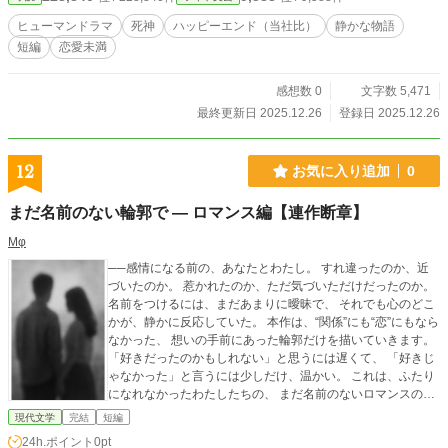
ヒューマンドラマ
死神
ハッピーエンド（当社比）
静かな物語
短編
恋愛未満
感想数 0
文字数 5,471
最終更新日 2025.12.26
登録日 2025.12.26
12
お気に入り追加
0
まだ名前のない輪郭で ― ロマンス編【連作断章】
Mφ
──感情になる前の、あなたとわたし。 すれ違ったのか、近
づいたのか。 惹かれたのか、ただ気づいただけだったのか。
名前をつけるには、まだあまりに曖昧で、 それでも心のどこ
かが、静かに反応していた。 本作は、“関係”にも“恋”にもなら
なかった、 想いの手前にあった輪郭だけを描いていきます。
「好きだったのかもしれない」と思うには遅くて、 「好きじ
ゃなかった」と言うには少しだけ、温かい。 これは、ふたり
になれなかったわたしたちの、 まだ名前のないロマンスの記
録。
現代文学
完結
短編
24h.ポイント
0pt