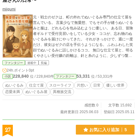
屋さんの日常〜
miigumi
元・戦士のゼクは、町の外れでぬいぐるみ専門の仕立て屋を
営んでいる。 言葉少なで無愛想、でもその手が縫うぬいぐる
みと服は、どれも心を包み込むように優しい。 ある日、冒険
者ギルドで受付見習いをしている少女・ココが、忘れ物のぬ
いぐるみを届けにやってきた。 それがきっかけで、週に一度
だけ、彼女はゼクの店を手伝うようになる。 ふわふわした笑
顔でぬいぐるみに話しかけるココ。 無口な仕立て屋と、明る
くやさしい受付嬢の距離は、針と糸のように、少しずつ繋が
っていく。 これは、ぬいぐるみと日常と、 恋にだけは不器用
ファンタジー
連載中
長編
な男の、ちいさな物語。 ふんわりとした関係性や、癒し系の
24h.ポイント
0pt
恋がお好きな方に届きますように。 よければ、感想などもい
228,840
53,331
位 / 228,840件
位 / 53,331件
小説
ファンタジー
ただけるととても励みになります。
ぬいぐるみ
仕立て屋
スローライフ
片想い
日常
優しい世界
恋愛未満
ぬいぐるみ屋
異種族交流
感想数 0
文字数 15,692
最終更新日 2025.06.03
登録日 2025.05.11
27
お気に入り追加
5