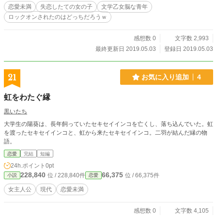
恋愛未満
失恋したての女の子
文学乙女脳な青年
ロックオンされたのはどっちだろうｗ
感想数 0
文字数 2,993
最終更新日 2019.05.03
登録日 2019.05.03
21
お気に入り追加
4
虹をわたぐ縁
黒いたち
大学生の陽葵は、長年飼っていたセキセイインコを亡くし、落ち込んでいた。虹
を渡ったセキセイインコと、虹から来たセキセイインコ。二羽が結んだ縁の物
語。
恋愛
完結
短編
24h.ポイント
0pt
228,840
66,375
位 / 228,840件
位 / 66,375件
小説
恋愛
女主人公
現代
恋愛未満
感想数 0
文字数 4,105