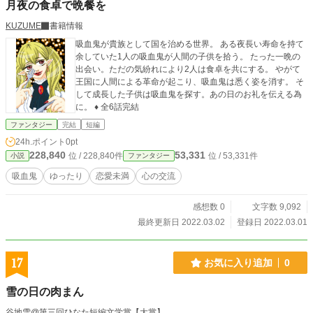
月夜の食卓で晩餐を
KUZUME
書籍情報
吸血鬼が貴族として国を治める世界。 ある夜長い寿命を持て
余していた1人の吸血鬼が人間の子供を拾う。 たった一晩の
出会い。ただの気紛れにより2人は食卓を共にする。 やがて
王国に人間による革命が起こり、吸血鬼は悉く姿を消す。 そ
して成長した子供は吸血鬼を探す。あの日のお礼を伝える為
に。 ♦︎ 全6話完結
ファンタジー
完結
短編
24h.ポイント
0pt
228,840
53,331
位 / 228,840件
位 / 53,331件
小説
ファンタジー
吸血鬼
ゆったり
恋愛未満
心の交流
感想数 0
文字数 9,092
最終更新日 2022.03.02
登録日 2022.03.01
17
お気に入り追加
0
雪の日の肉まん
谷地雪@第三回ひなた短編文学賞【大賞】