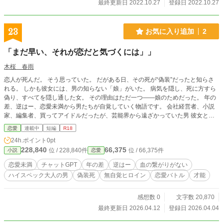
最終更新日 2022.10.27
登録日 2022.10.27
23
お気に入り追加
2
「まだ早い、それが恋だと気づくには」」
木桜 春雨
恋人が死んだ。 そう思っていた。 だがある日、その死が“偽装”だったと知らさ
れる。 しかも彼女には、男の知らない「娘」がいた。 病気を隠し、死に方すら
偽り、すべてを隠し通した女。 その理由はただ一つ――娘のためだった。 年の
差、逆はー、恋愛未満から男たちが自覚していく物語です。 会社経営者、小説
家、編集者、買ってアイドルだったが、芸能界から遠ざかっていた男 彼女と出
会い、関わることで男たちは少しずつ変わっていく。
恋愛
連載中
短編
R18
24h.ポイント
0pt
228,840
66,375
位 / 228,840件
位 / 66,375件
小説
恋愛
恋愛未満
チャットGPT
年の差
逆はー
血の繋がりがない
ハイスペック大人の男
偽装死
無自覚ヒロイン
恋愛バトル
才能
感想数 0
文字数 20,870
最終更新日 2026.04.12
登録日 2026.04.04