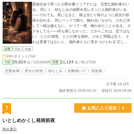
貴族社会で育った公爵令嬢リリアナには、完璧な婚約者がい
る。 同じく、幼なじみの侯爵令息レオンにも婚約者がいる。
――それでも、夜になると、彼は当たり前のように彼女の部
屋を訪れる。 同じベッドで眠り、触れ合いながら、けれど決
して一線は越えない。 かつて一度、確かめたことがある。 キ
スをしても――何も感じなかった。 だからこれは、恋ではな
い。 ただの習慣。 ただの帰る場所。 けれど周囲は言う。 そ
れは普通ではないと。 婚約者たちに突きつけられる“正し
さ”。 それでもやめられない、名前のない関係。 恋じゃな
恋愛
完結
短編
い。 裏切りでもない。 それでも確かに、手放せない。 ――
24h.ポイント
21pt
これは、恋人にならない二人の物語。
25,824
11,124
位 / 228,840件
位 / 66,375件
小説
恋愛
恋愛未満
男女の友情
幼なじみ
距離感バグ
背徳感
文字数 18,165
最終更新日 2026.04.10
登録日 2026.04.06
7
お気に入り追加
4
いとしめかくし発病前夜
雨水透日