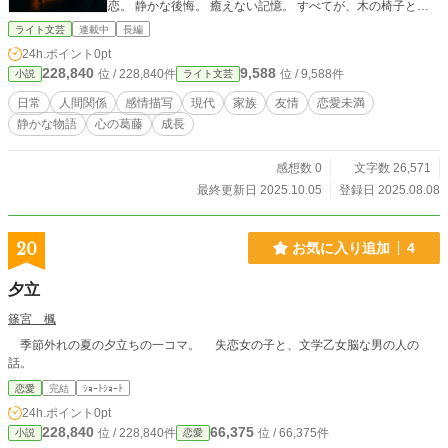
恋。 静かな後悔。 癒えない記憶。 すべてが、木の椅子と、
心を込めて作られた料理の香りの中に、 そっと居場所を見つ
ライト文芸
連載中
長編
けていく。 先生はセラピストでも、魔法使いでもない。 けれ
24h.ポイント
0pt
ど、彼の佇まいと料理には、何かがある。 癒しを約束するわ
228,840
9,588
位 / 228,840件
位 / 9,588件
小説
ライト文芸
けではない。 ただ、寄り添うことはできる。そして時に、そ
れだけで、あなたには十分なのだ。 このシリーズは、そんな
日常
人間関係
感情描写
現代
家族
友情
恋愛未満
夜ごとの出会いを描く。 都市の片隅に生きる人々の断片を通
静かな物語
心の葛藤
成長
して、 静けさの中にある重み、 仕草に込められた意味、 そ
して、ひと皿の味に宿る記憶が、 少しずつ紡がれていく。
感想数 0
文字数 26,571
最終更新日 2025.10.05
登録日 2025.08.08
20
お気に入り追加
4
夕立
篠宮 楓
季節外れの夏の夕立ちの一コマ。 失恋女の子と、文学乙女脳な男の人の
話。
恋愛
完結
ｼｮｰﾄｼｮｰﾄ
24h.ポイント
0pt
228,840
66,375
位 / 228,840件
位 / 66,375件
小説
恋愛