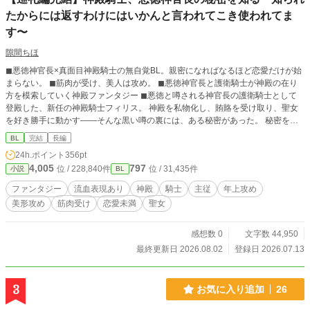
たからには返すわけにはいかんと言われてこき使われてま
す〜
隙間ちほ
◼︎悪徳神官長×真面目神殿騎士の無自覚BL。親密になればなるほど恋愛だけが始
まらない。 ◼︎筋肉が受け、美人は攻め。 ◼︎悪徳神官長と護衛騎士が神殿の在り
方を模索していく神殿ファンタジー ◼︎悪徳と噂される神官長の護衛騎士として
登殿した、新任の神殿騎士フィリス。 神殿を私物化し、賄賂を受け取り、聖女
を好き勝手に動かす――そんな黒い噂の裏には、ある秘密があった。 秘密を知
ってしまったフィリスは、「知られたからには帰すわけにはいかん」と専属護衛
BL
完結
長編
を命じられる。 まるで小間使いのようにこき使われる日々の中、次第に黒い噂
24h.ポイント
356pt
の裏側を知るようになり……。 ※は流血・残酷描写あり
4,005
797
位 / 228,840件
位 / 31,435件
小説
BL
ファンタジー
流血表現あり
神殿
騎士
主従
年上攻め
美形攻め
筋肉受け
恋愛未満
聖女
感想数 0
文字数 44,950
最終更新日 2026.08.02
登録日 2026.07.13
3
お気に入り追加
26