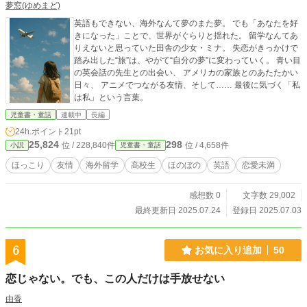
夢窓(ゆめまど)
英語もできない、海外なんて夢のまた夢。 でも「あなたを好
きになった」ことで、世界がぐらりと揺れた。 留学なんてあ
りえないと思っていた田舎の少女・ミナ。 失恋がきっかけで
踏み出した“旅”は、やがて“自分の夢”に変わっていく。 青い目
の英会話の先生との出会い、 アメリカの家族とのあたたかい
日々、 アニメでつながる友情、そして…… 最後に気づく「私
は私」という言葉。
児童書・童話
連載中
長編
24h.ポイント
21pt
25,824
298
位 / 228,840件
位 / 4,658件
小説
児童書・童話
ほっこり
友情
海外留学
高校生
ほのぼの
英語
恋愛未満
感想数 0
文字数 29,002
最終更新日 2025.07.24
登録日 2025.07.03
6
お気に入り追加
50
恋じゃない。でも、この人だけは手放せない
由香