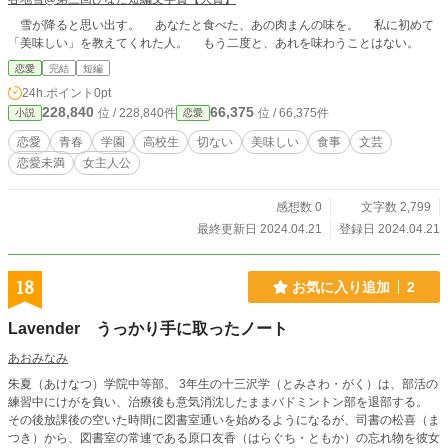
雪が降ると思い出す。 あなたと食べた、あの肉まんの味を。 私に初めて
「美味しい」を教えてくれた人。 もう二度と、あれを味わうことはない。
恋愛
完結
短編
24h.ポイント
0pt
228,840
66,375
位 / 228,840件
位 / 66,375件
小説
恋愛
恋愛
青春
学園
高校生
切ない
美味しい
食事
文芸
恋愛未満
女主人公
感想数 0
文字数 2,799
最終更新日 2024.04.21
登録日 2024.04.21
18
お気に入り追加
2
Lavender うっかり手に取ったノート
あおみなみ
朱夏（あけなつ）学院中等部。 3年生の十三沢学（とみさわ・がく）は、部活の
練習中にけがを負い、治療後も意気消沈したままバドミントン部を退部する。
その後放課後の空いた時間に図書室通いを始めるようになるが、司書の松喜（ま
つき）から、図書室の常連である原口友香（はらぐち・ともか）の忘れ物を彼女