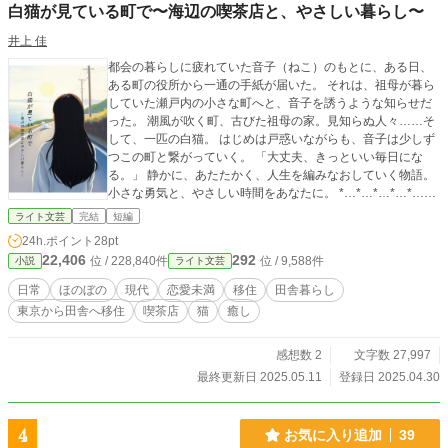
白猫が見ている町で〜海辺の喫茶店と、やさしい暮らし〜
井上 佳
都会の暮らしに疲れていた音子（ねこ）のもとに、ある日、
ある町の役所から一通の手紙が届いた。 それは、祖母が暮ら
していた瀬戸内の小さな町へと、音子を誘うような知らせだ
った。 潮風が吹く町、古びた祖母の家。見知らぬ人々……そ
して、一匹の白猫。 はじめは戸惑いながらも、音子は少しず
つこの町と繋がっていく。 「大丈夫、きっといい毎日にな
る。」 静かに、あたたかく、人生を編みなおしていく物語。
小さな勇気と、やさしい時間をあなたに。 *…*…*…*…*…
*…*…*…*…*…* 何気ない日常のお話です。 2025年ライト文
ライト文芸
完結
短編
芸大賞エントリー作品 十話完結＋番外編数話
24h.ポイント
28pt
22,406
292
位 / 228,840件
位 / 9,588件
小説
ライト文芸
日常
ほのぼの
現代
恋愛未満
移住
田舎暮らし
東京から田舎へ移住
喫茶店
猫
癒し
感想数 2
文字数 27,997
最終更新日 2025.05.11
登録日 2025.04.30
4
お気に入り追加
39