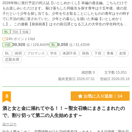
2026年秋に発行予定の同人誌【いとしめかくし】本編の過去編。こちらだけで
もお楽しみいただけます。 駆け落ちした同級生を探す青年は十五年後、彼の息
子だという少年を探し当てる。少年を引き取ることにしたものの青年はその時す
でに不治の病に冒されていた。少年との暮らしを描いた本編【いとしめかく
し】。 この連載【発病前夜】はその前日譚となる三人の大学生の学生時代を描
くBL要素のあるブロマンス小説です。 ※体調不良、病描写を含みます。
BL
完結
短編
24h.ポイント
14pt
30,926
8,058
位 / 228,840件
位 / 31,435件
小説
BL
BL
病弱
ブロマンス
学生
体調不良
発熱
下宿
青春
友情
恋愛未満
感想数 0
文字数 15,051
最終更新日 2026.07.01
登録日 2026.05.16
8
お気に入り追加
14
酒と女と金に溺れてやる！！～聖女召喚にまきこまれたの
で、割り切って第二の人生始めます～
ロージー
社会人歴そこそこ、恋愛経験ゼロな20代後半OL・ナオミ。 ある日突然「聖女召