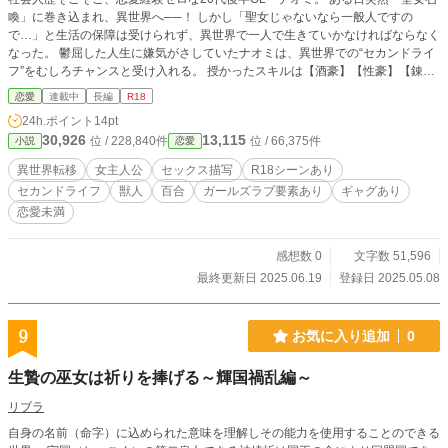
喚」に巻き込まれ、異世界へ──！ しかし「聖女じゃないなら一般人ですの
で…」と生活の保障は受けられず、異世界で一人で生きていかなければならなく
なった。 鬱屈した人生に嫌気がさしていたナオミは、異世界での“セカンドライ
フ”をむしろチャンスと受け入れる。 授かったスキルは【酒豪】【性豪】【錬金
術】──つまり、酒と女と金のチカラ！ セックスも仕事も生き方も、自分の意志
恋愛
連載中
長編
R18
で選ぶ。 エンパワメント系異世界ライフ！ ※見切り発車/不定期更新 ※女主人公
24h.ポイント
14pt
で、相手は男女ケモ問わず出す予定です。 ※R18はタイトルに☆つけます。
30,926
13,115
位 / 228,840件
位 / 66,375件
小説
恋愛
異世界転移
女主人公
セックス描写
R18シーンあり
セカンドライフ
獣人
百合
ガールズラブ要素あり
ギャグあり
恋愛未満
感想数 0
文字数 51,596
最終更新日 2025.06.19
登録日 2025.05.08
9
お気に入り追加
0
生贄の巫女は祈りを捧げる～輝国禍乱編～
リブラ
自身の名前（命字）に込められた意味を理解しその能力を使用することのできる