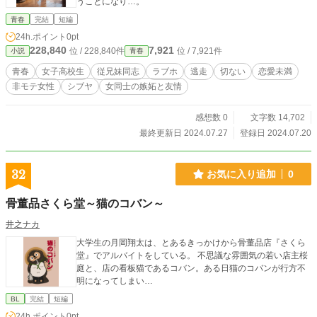
うことになり…。
青春
完結
短編
24h.ポイント
0pt
228,840
7,921
位 / 228,840件
位 / 7,921件
小説
青春
青春
女子高校生
従兄妹同志
ラブホ
逃走
切ない
恋愛未満
非モテ女性
シブヤ
女同士の嫉妬と友情
感想数 0
文字数 14,702
最終更新日 2024.07.27
登録日 2024.07.20
32
お気に入り追加
0
骨董品さくら堂～猫のコバン～
井之ナカ
大学生の月岡翔太は、とあるきっかけから骨董品店『さくら
堂』でアルバイトをしている。 不思議な雰囲気の若い店主桜
庭と、店の看板猫であるコバン。ある日猫のコバンが行方不
明になってしまい…
BL
完結
短編
24h.ポイント
0pt