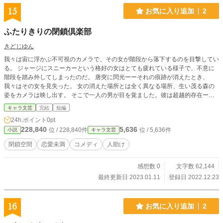
15
お気に入り追加
2
ふたりきりの閉鎖倶楽部
きどじゆん
我々は宙に浮かぶ不可視のカメラで、その女が階段から落下するのを目撃してい
る。 ジャージにスニーカーという格好の女はとても疲れている様子で、不意に
階段を踏み外してしまったのだ。 唐突に閃光ーーそれの痕跡が消えたとき、
我々はその女を見失った。 女の消えた場所とは全く異なる場所、生い茂る森の
姿をカメラは映し出す。 そこで一人の男が目を覚ました。彼は超越的存在ーー
神によってそこに送られた、凡庸な容姿の男だ。 男はあらん限りの声で「クソ
キャラ文芸
完結
短編
が！」と叫ぶ。 そして不可視のカメラは、休み方を忘れた女と、おしゃべりで
24h.ポイント
0pt
口の悪い男の会話を無機質にとらえ続ける。 （全八章、三十四話完結）
228,840
5,636
位 / 228,840件
位 / 5,636件
小説
キャラ文芸
閉鎖空間
恋愛未満
コメディ
人助け
感想数 0
文字数 62,144
最終更新日 2023.01.11
登録日 2022.12.23
16
お気に入り追加
2