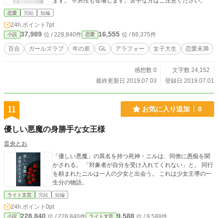
ます。 ※男性も登場します。苦手な方はご注意ください。
恋愛
完結
短編
24h.ポイント
7pt
37,989
16,555
位 / 228,840件
位 / 66,375件
小説
恋愛
百合
ガールズラブ
年の差
GL
アラフォー
女子大生
恋愛未満
感想数 0
文字数 24,152
最終更新日 2019.07.03
登録日 2019.07.01
11
お気に入り追加
0
優しい悪魔の身勝手な女王様
音央とお
「優しい悪魔」の異名を持つ死神・ニルは、同僚に愚痴を聞
かされる。 「対象者が自分を受け入れてくれない」と。 同行
を頼まれたニルは一人の少女と出会う。 これは少女主導の一
生分の物語。
ライト文芸
完結
短編
24h.ポイント
0pt
228,840
9,588
位 / 228,840件
位 / 9,588件
小説
ライト文芸