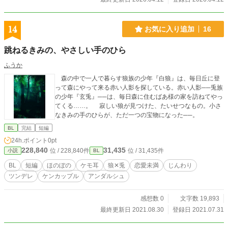
14
お気に入り追加
16
跳ねるきみの、やさしい手のひら
ふうか
森の中で一人で暮らす狼族の少年『白狼』は、毎日丘に登
って森にやって来る赤い人影を探している。赤い人影──兎族
の少年『玄兎』──は、毎日森に住むばあ様の家を訪ねてやっ
てくる……。 寂しい狼が見つけた、たいせつなもの。小さ
なきみの手のひらが、ただ一つの宝物になった──。
BL
完結
短編
24h.ポイント
0pt
228,840
31,435
位 / 228,840件
位 / 31,435件
小説
BL
BL
短編
ほのぼの
ケモ耳
狼✕兎
恋愛未満
じんわり
ツンデレ
ケンカップル
アンダルシュ
感想数 0
文字数 19,893
最終更新日 2021.08.30
登録日 2021.07.31