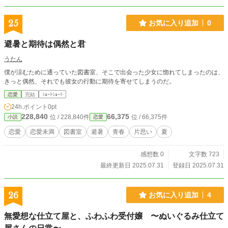
25
お気に入り追加
0
避暑と期待は偶然と君
うたん
僕が涼むために通っていた図書室、そこで出会った少女に惚れてしまったのは、
きっと偶然、それでも彼女の行動に期待を寄せてしまうのだ。
恋愛
完結
ｼｮｰﾄｼｮｰﾄ
24h.ポイント
0pt
228,840
66,375
位 / 228,840件
位 / 66,375件
小説
恋愛
恋愛
恋愛未満
図書室
避暑
青春
片思い
夏
感想数 0
文字数 723
最終更新日 2025.07.31
登録日 2025.07.31
26
お気に入り追加
4
無愛想な仕立て屋と、ふわふわ受付嬢 〜ぬいぐるみ仕立て