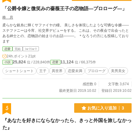
「公爵令嬢と微笑みの薔薇王子の恋物語―プロローグ―」
柊 月
柔らかな銀糸に輝くサファイヤの瞳。 美しさを体現したような可憐な令嬢――
ステファニーは今宵、社交界デビューをする。 これは、その夜会で出会ったと
ある紳士との、恋物語の始まりのお話―――。 ＊なろうの方にも投稿しており
ます
恋愛
完結
ｼｮｰﾄｼｮｰﾄ
24h.ポイント
21pt
25,824
11,124
位 / 228,840件
位 / 66,375件
小説
恋愛
ショートショート
王子
異世界
恋愛未満
プロローグ
美男美女
感想数 0
文字数 3,674
最終更新日 2019.10.02
登録日 2019.10.02
5
お気に入り追加
3
『あなたを好きにならなかったら、きっと外国を旅しなかっ
た』