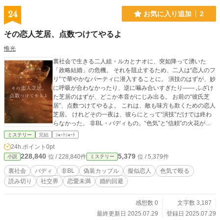
24
お気に入り追加
2
その恋人芝居、点数つけてやるよ
惟光
裏社会で生きる二人組・ルカとナオに、突如降って湧いた
「政略結婚」の危機。 それを阻止するため、二人は“恋人のフ
リ”で華やかなパーティに潜入することに。 演技のはずが、妙
に呼吸が合わなかったり、逆に噛み合いすぎたり―― ふざけ
た芝居のはずが、どこか本音がにじみ出る。 お前の“彼氏芝
居”、点数つけてやるよ。 これは、敵も味方も欺くための恋人
芝居。 けれどその一夜は、彼らにとって“演技”だけでは終わ
らなかった。 非BL・バディもの。“色気”と“信頼”の火花が交
差する、裏稼業の一夜。
ミステリー
完結
ｼｮｰﾄｼｮｰﾄ
24h.ポイント
0pt
228,840
5,379
位 / 228,840件
位 / 5,379件
小説
ミステリー
裏社会
バディ
非BL
偽装カップル
擬似恋人
色気で殴る
読み切り
社交界
恋愛未満
婚約回避
感想数 0
文字数 3,187
最終更新日 2025.07.29
登録日 2025.07.29