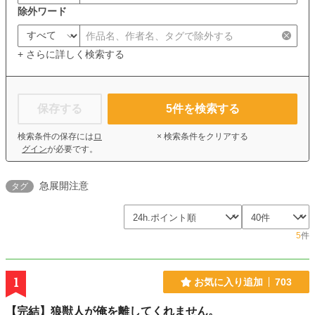
除外ワード
+ さらに詳しく検索する
保存する
5
件を検索する
検索条件の保存には
ロ
× 検索条件をクリアする
グイン
が必要です。
急展開注意
タグ
5
件
1
お気に入り追加
703
【完結】狼獣人が俺を離してくれません。