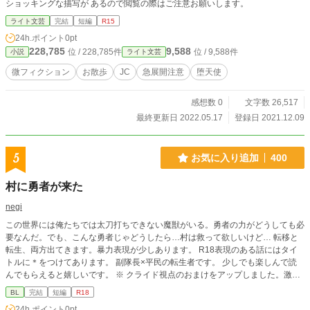
ショッキングな描写が あるので閲覧の際はご注意お願いします。
ライト文芸
完結
短編
R15
24h.ポイント
0pt
228,785
9,588
位 / 228,785件
位 / 9,588件
小説
ライト文芸
微フィクション
お散歩
JC
急展開注意
堕天使
感想数 0
文字数 26,517
最終更新日 2022.05.17
登録日 2021.12.09
5
お気に入り追加
400
村に勇者が来た
negi
この世界には俺たちでは太刀打ちできない魔獣がいる。勇者の力がどうしても必
要なんだ。でも、こんな勇者じゃどうしたら…村は救って欲しいけど… 転移と
転生、両方出てきます。暴力表現が少しあります。 R18表現のある話にはタイ
トルに＊をつけてあります。 副隊長×平民の転生者です。 少しでも楽しんで読
んでもらえると嬉しいです。 ※ クライド視点のおまけをアップしました。激し
めエロ（当社比）に挑戦してみました。
BL
完結
短編
R18
24h.ポイント
0pt