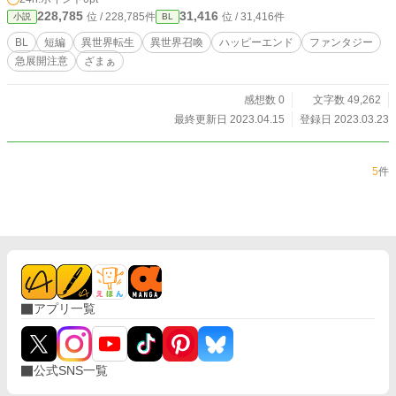
228,785
31,416
位 / 228,785件
位 / 31,416件
小説
BL
BL
短編
異世界転生
異世界召喚
ハッピーエンド
ファンタジー
急展開注意
ざまぁ
感想数 0
文字数 49,262
最終更新日 2023.04.15
登録日 2023.03.23
5
件
アプリ一覧
公式SNS一覧