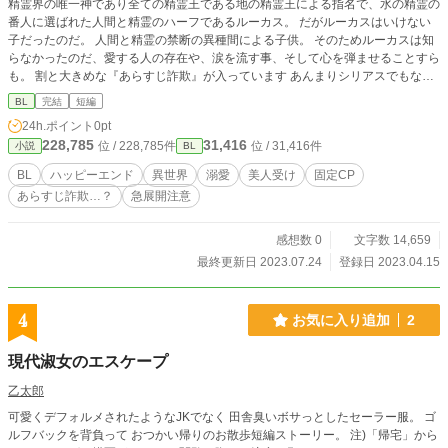
精霊界の唯一神であり全ての精霊王である地の精霊王による指名で、水の精霊の
番人に選ばれた人間と精霊のハーフであるルーカス。 だがルーカスはいけない
子だったのだ。 人間と精霊の禁断の異種間による子供。 そのためルーカスは知
らなかったのだ、愛する人の存在や、涙を流す事、そして心を弾ませることすら
も。 割と大きめな『あらすじ詐欺』が入っています あんまりシリアスでもない
し中を開けばバカップルのイチャイチャ話です。 サクサク読めるように書いて
BL
完結
短編
るつもりなのですが誤字脱字ほかよく分からないところありましたら申し訳ござ
24h.ポイント
0pt
いません。 一応完結設定になっていますが、やる気が出てきた際には続編を書
228,785
31,416
位 / 228,785件
位 / 31,416件
小説
BL
こうかなと思っております。
BL
ハッピーエンド
異世界
溺愛
美人受け
固定CP
あらすじ詐欺…？
急展開注意
感想数 0
文字数 14,659
最終更新日 2023.07.24
登録日 2023.04.15
4
お気に入り追加
2
現代淑女のエスケープ
乙太郎
可愛くデフォルメされたようなJKでなく 田舎臭いボサっとしたセーラー服。 ゴ
ルフバックを背負って おつかい帰りのお散歩短編ストーリー。 注)「帰宅」から