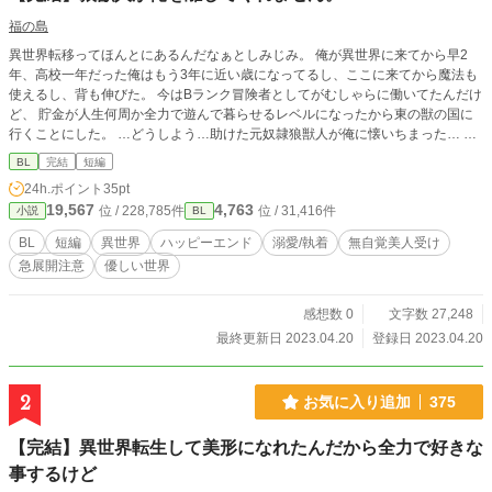
福の島
異世界転移ってほんとにあるんだなぁとしみじみ。 俺が異世界に来てから早2
年、高校一年だった俺はもう3年に近い歳になってるし、ここに来てから魔法も
使えるし、背も伸びた。 今はBランク冒険者としてがむしゃらに働いてたんだけ
ど、 貯金が人生何周か全力で遊んで暮らせるレベルになったから東の獣の国に
行くことにした。 …どうしよう…助けた元奴隷狼獣人が俺に懐いちまった… 訳
あり執着狼獣人✖️異世界転移冒険者 NLカプ含む脇カプもあります。 人に近い獣
BL
完結
短編
人と獣に近い獣人が共存する世界です。 このお話の獣人は人に近い方の獣人で
24h.ポイント
35pt
す。 全体的にフワッとしています。
19,567
4,763
位 / 228,785件
位 / 31,416件
小説
BL
BL
短編
異世界
ハッピーエンド
溺愛/執着
無自覚美人受け
急展開注意
優しい世界
感想数 0
文字数 27,248
最終更新日 2023.04.20
登録日 2023.04.20
2
お気に入り追加
375
【完結】異世界転生して美形になれたんだから全力で好きな
事するけど