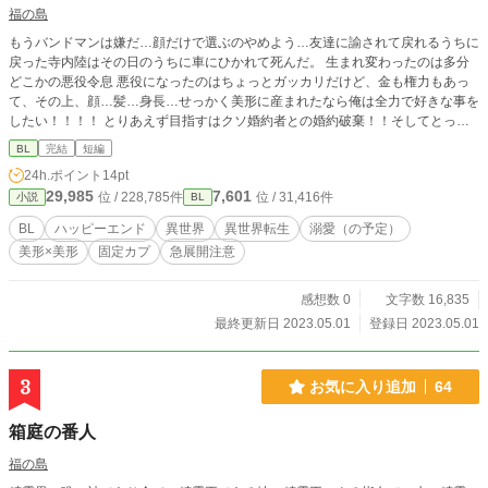
福の島
もうバンドマンは嫌だ…顔だけで選ぶのやめよう…友達に諭されて戻れるうちに
戻った寺内陸はその日のうちに車にひかれて死んだ。 生まれ変わったのは多分
どこかの悪役令息 悪役になったのはちょっとガッカリだけど、金も権力もあっ
て、その上、顔…髪…身長…せっかく美形に産まれたなら俺は全力で好きな事を
したい！！！！ とりあえず目指すはクソ婚約者との婚約破棄！！そしてとっと
と学園卒業して冒険者になる！！！ 平民だけど色々強いクーデレ✖️メンタル強
BL
完結
短編
のこの世で1番の美人 強い主人公が友達とかと頑張るお話です 短編なのでパッ
24h.ポイント
14pt
パと進みます 勢いで書いてるので誤字脱字等ありましたら申し訳ないです…
29,985
7,601
位 / 228,785件
位 / 31,416件
小説
BL
BL
ハッピーエンド
異世界
異世界転生
溺愛（の予定）
美形×美形
固定カプ
急展開注意
感想数 0
文字数 16,835
最終更新日 2023.05.01
登録日 2023.05.01
3
お気に入り追加
64
箱庭の番人
福の島