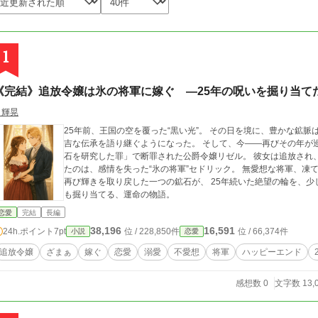
1
《完結》追放令嬢は氷の将軍に嫁ぐ ―25年の呪いを掘り当て
月輝晃
25年前、王国の空を覆った“黒い光”。 その日を境に、豊かな鉱脈
吉な伝承を語り継ぐようになった。 そして、今――再びその年が巡ってきた。 王太子の陰謀により、「呪われた鉱
石を研究した罪」で断罪された公爵令嬢リゼル。 彼女は追放され
たのは、感情を失った“氷の将軍”セドリック。 無愛想な将軍、凍てつく土地、崩れゆく国。 けれど、リゼルの手で
再び輝きを取り戻した一つの鉱石が、 25年続いた絶望の輪を、少しずつ断ち切っ
も掘り当てる、運命の物語。
恋愛
完結
長編
38,196
16,591
24h.ポイント
7pt
位 / 228,850件
位 / 66,374件
小説
恋愛
追放令嬢
ざまぁ
嫁ぐ
恋愛
溺愛
不愛想
将軍
ハッピーエンド
感想数 0
文字数 13,