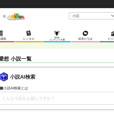
Web
稿漫画
レンタル
絵本ひろば
ビジ
コンテンツ大賞
愛想 小説一覧
小説AI検索
小説AI検索とは