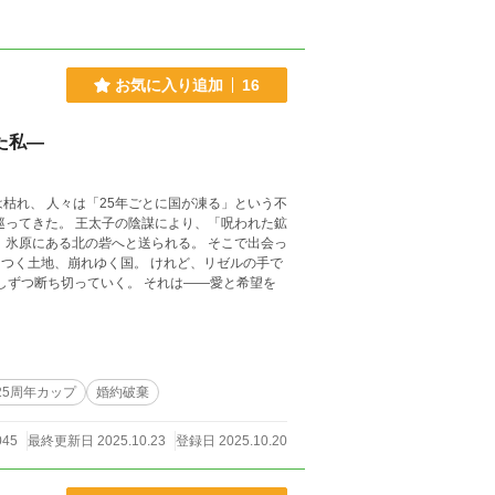
お気に入り追加
16
た私―
は枯れ、 人々は「25年ごとに国が凍る」という不
、氷原にある北の砦へと送られる。 そこで出会っ
ていく。 それは――愛と希望を
25周年カップ
婚約破棄
045
最終更新日 2025.10.23
登録日 2025.10.20