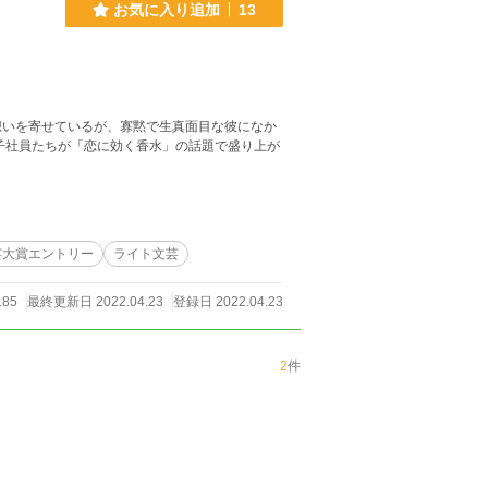
お気に入り追加
13
いを寄せているが、寡黙で生真面目な彼になか
子社員たちが「恋に効く香水」の話題で盛り上が
芸大賞エントリー
ライト文芸
185
最終更新日 2022.04.23
登録日 2022.04.23
2
件