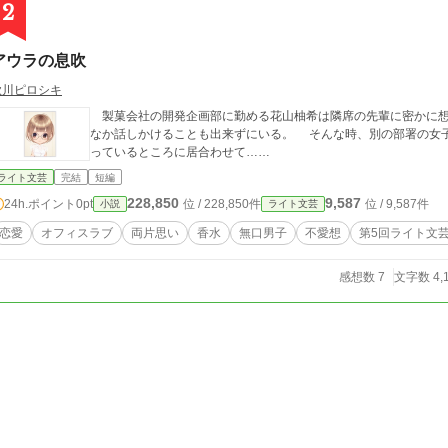
2
アウラの息吹
歌川ピロシキ
製菓会社の開発企画部に勤める花山柚希は隣席の先輩に密かに想
なか話しかけることも出来ずにいる。 そんな時、別の部署の女
っているところに居合わせて……
ライト文芸
完結
短編
228,850
9,587
24h.ポイント
0pt
位 / 228,850件
位 / 9,587件
小説
ライト文芸
恋愛
オフィスラブ
両片思い
香水
無口男子
不愛想
第5回ライト文
感想数 7
文字数 4,