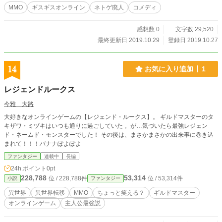
小説は台詞のみで進行する脚本形式となっております。
MMO
ギスギスオンライン
ネトゲ廃人
コメディ
感想数 0
文字数 29,520
最終更新日 2019.10.29
登録日 2019.10.27
14
お気に入り追加
1
レジェンドルークス
今雅 大路
大好きなオンラインゲームの【レジェンド・ルークス】。 ギルドマスターのタ
キザワ・ミヅキはいつも通りに過ごしていた 。が…気づいたら最強レジェン
ド・ネームド・モンスターでした！ その後は、まさかまさかの出来事に巻き込
まれて！！！バナナぽよぽよ
ファンタジー
連載中
長編
24h.ポイント
0pt
228,788
53,314
位 / 228,788件
位 / 53,314件
小説
ファンタジー
異世界
異世界転移
MMO
ちょっと笑える？
ギルドマスター
オンラインゲーム
主人公最強説