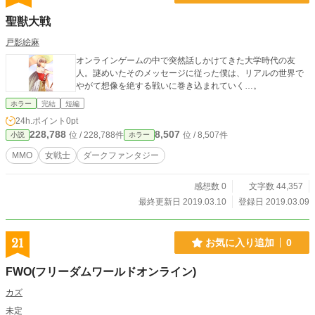
聖獣大戦
戸影絵麻
オンラインゲームの中で突然話しかけてきた大学時代の友
人。謎めいたそのメッセージに従った僕は、リアルの世界で
やがて想像を絶する戦いに巻き込まれていく…。
ホラー
完結
短編
24h.ポイント
0pt
228,788
8,507
位 / 228,788件
位 / 8,507件
小説
ホラー
MMO
女戦士
ダークファンタジー
感想数 0
文字数 44,357
最終更新日 2019.03.10
登録日 2019.03.09
21
お気に入り追加
0
FWO(フリーダムワールドオンライン)
カズ
未定