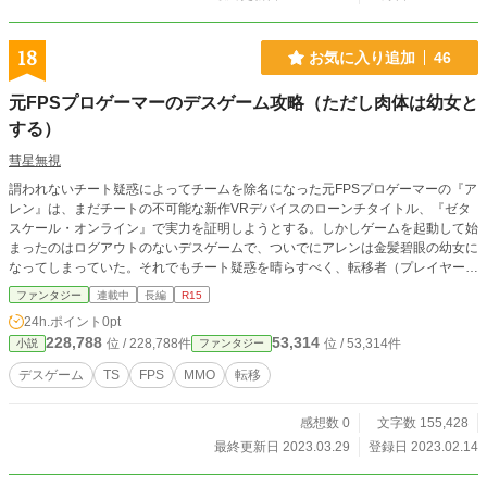
18
お気に入り追加
46
元FPSプロゲーマーのデスゲーム攻略（ただし肉体は幼女と
する）
彗星無視
謂われないチート疑惑によってチームを除名になった元FPSプロゲーマーの『ア
レン』は、まだチートの不可能な新作VRデバイスのローンチタイトル、『ゼタ
スケール・オンライン』で実力を証明しようとする。しかしゲームを起動して始
まったのはログアウトのないデスゲームで、ついでにアレンは金髪碧眼の幼女に
なってしまっていた。それでもチート疑惑を晴らすべく、転移者（プレイヤー）
に仇なすプレイヤーキラーたちを狩る『プレイヤーキラーキラー』として幼女な
ファンタジー
連載中
長編
R15
がらも奮闘するアレン。そんな中、ある夜アレンはプレイヤーキラーから助けた
24h.ポイント
0pt
おどおどとした少女に、「仲間にしてほしい」と頼み込まれ—— 与えられた
228,788
53,314
位 / 228,788件
位 / 53,314件
小説
ファンタジー
『ボーナスウェポン』と『ユニークスキル』、そしてプロゲーマーとしての経験
を頼りとした、アレンの長い名誉回復の戦いが始まる！ 本作は小説家になろう
デスゲーム
TS
FPS
MMO
転移
にも掲載しています。
感想数 0
文字数 155,428
最終更新日 2023.03.29
登録日 2023.02.14