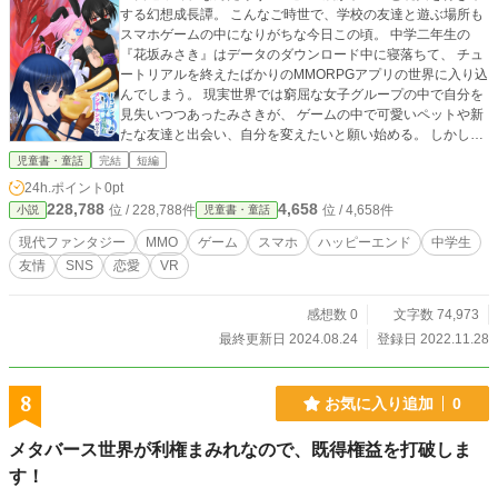
する幻想成長譚。 こんなご時世で、学校の友達と遊ぶ場所も
スマホゲームの中になりがちな今日この頃。 中学二年生の
『花坂みさき』はデータのダウンロード中に寝落ちて、 チュ
ートリアルを終えたばかりのMMORPGアプリの世界に入り込
んでしまう。 現実世界では窮屈な女子グループの中で自分を
見失いつつあったみさきが、 ゲームの中で可愛いペットや新
たな友達と出会い、自分を変えたいと願い始める。 しかし、
そんなゲーム世界にもウイルスの脅威が迫り……。 ファンタ
児童書・童話
完結
短編
ジックなゲーム世界と現実世界が、夢の中で交差する。 魔法
24h.ポイント
0pt
とドラゴンの炎舞う、七色に輝く大龍のエンディング。 現代
228,788
4,658
位 / 228,788件
位 / 4,658件
小説
児童書・童話
に生きる少年少女の、優しい成長物語です。 ※こちらは、小
学校高学年から中学生を読者に想定した内容となっていま
現代ファンタジー
MMO
ゲーム
スマホ
ハッピーエンド
中学生
す。 難しめの漢字は開き気味です。 子ども達の知ってい
友情
SNS
恋愛
VR
る単語には説明が出ません。 逆に大人は普通に知っている
ような単語に説明が入ることもあります。 (2022ポプラキミ
ノベル小説大賞最終候補作)
感想数 0
文字数 74,973
最終更新日 2024.08.24
登録日 2022.11.28
8
お気に入り追加
0
メタバース世界が利権まみれなので、既得権益を打破しま
す！