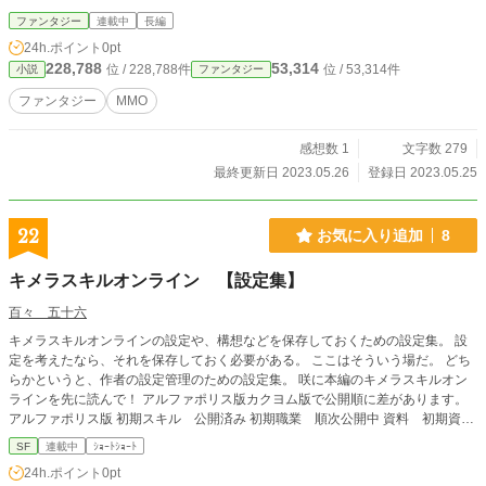
ファンタジー
連載中
長編
24h.ポイント
0pt
228,788
53,314
位 / 228,788件
位 / 53,314件
小説
ファンタジー
ファンタジー
MMO
感想数 1
文字数 279
最終更新日 2023.05.26
登録日 2023.05.25
22
お気に入り追加
8
キメラスキルオンライン 【設定集】
百々 五十六
キメラスキルオンラインの設定や、構想などを保存しておくための設定集。 設
定を考えたなら、それを保存しておく必要がある。 ここはそういう場だ。 どち
らかというと、作者の設定管理のための設定集。 咲に本編のキメラスキルオン
ラインを先に読んで！ アルファポリス版カクヨム版で公開順に差があります。
アルファポリス版 初期スキル 公開済み 初期職業 順次公開中 資料 初期資料
一部公開済み カクヨム版 初期スキル 公開済み 初期職業 順次公開中 資料 未
SF
連載中
ｼｮｰﾄｼｮｰﾄ
公開
24h.ポイント
0pt