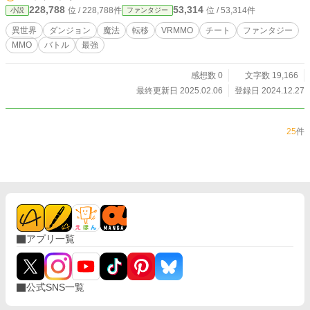
228,788
53,314
位 / 228,788件
位 / 53,314件
小説
ファンタジー
んなことより俺の伝説武器は？俺の伝説スキルは？？？
異世界
ダンジョン
魔法
転移
VRMMO
チート
ファンタジー
MMO
バトル
最強
感想数 0
文字数 19,166
最終更新日 2025.02.06
登録日 2024.12.27
25
件
アプリ一覧
公式SNS一覧