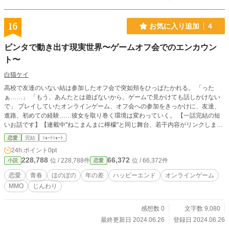
16
お気に入り追加
4
ビンタで動き出す現実世界〜ゲームオフ会でのエンカウン
ト〜
白猫ケイ
高校で友達のいない結は参加したオフ会で突如頬をひっぱたかれる。 「った
ぁ……」 「もう、あんたとは遊ばないから。ゲームで見かけても話しかけない
で」 プレイしていたオンラインゲーム、オフ会への参加をきっかけに、友達、
進路、初めての経験……彼女を取り巻く環境は変わっていく。 【一話完結の短
いお話です】【連載中"ねこまんまに檸檬"と同じ舞台、若干内容がリンクしま
す】
恋愛
完結
ｼｮｰﾄｼｮｰﾄ
24h.ポイント
0pt
228,788
66,372
位 / 228,788件
位 / 66,372件
小説
恋愛
恋愛
青春
ほのぼの
年の差
ハッピーエンド
オンラインゲーム
MMO
じんわり
感想数 0
文字数 9,080
最終更新日 2024.06.26
登録日 2024.06.26