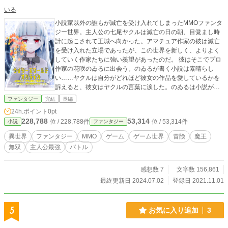
いる
小説家以外の誰もが滅亡を受け入れてしまったMMOファンタ
ジー世界。主人公の七尾ヤクルは滅亡の日の朝、目覚まし時
計に起こされて王城へ向かった。アマチュア作家の彼は滅亡
を受け入れた立場であったが、この世界を新しく、よりよく
していく作家たちに強い羨望があったのだ。 彼はそこでプロ
作家の花咲のゐるに出会う。のゐるが書く小説は素晴らし
い……ヤクルは自分がどれほど彼女の作品を愛しているかを
訴えると、彼女はヤクルの言葉に涙した。のゐるは小説が書
けない現状と作品への批判に疲弊し、傷ついていたのだ。そ
ファンタジー
完結
長編
んな彼女の心にヤクルの優しい励ましは深く届いた。 そし
24h.ポイント
0pt
て、のゐるは自らの信頼と立場からヤクルを「アマチュア作
228,788
53,314
位 / 228,788件
位 / 53,314件
小説
ファンタジー
家」から「コネ作家」にする。傍目馬鹿される立場を得たヤ
クルだが、彼は作家になることができ心から喜んだ。小説家
異世界
ファンタジー
MMO
ゲーム
ゲーム世界
冒険
魔王
としてはまだまだの七尾ヤクルであるが、かくして作家とし
無双
主人公最強
バトル
て新しい世界に生きる権利を得る。 彼は果たして作家への愛
と、最弱スキル「ゴミ拾い」でもって、崩壊世界でなり上が
ることができるのか……？
感想数 7
文字数 156,861
最終更新日 2024.07.02
登録日 2021.11.01
5
お気に入り追加
3