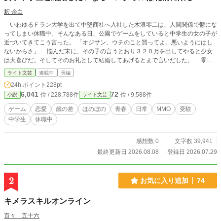
釈 余白
いわゆるＦラン大学を出て中堅商社へ入社した木浪零二は、人間関係で鬱にな
ってしまい休職中。そんなある日、公園でゲームをしていると中学生の女の子が
近づいてきてこう言った。 「オジサン、ウチのこと買ってよ。悪いようにはし
ないからさ」 悩んだ末に、その子の言うとおり３２０万を出してやると少女
は大喜びだ。そしてそのお礼として結婚してあげるとまで言いだした。 零二
はおかしなのに捕まってしまったと思ったが、ことあるごとに女子中学生相手に
ライト文芸
連載中
長編
よからぬ取引をしたオジサンだと脅かされてしまいしぶしぶ従うことになる。
24h.ポイント
228pt
いったいこの先、零二は無事でいられるのだろうか！？
6,041
72
位 / 228,788件
位 / 9,588件
小説
ライト文芸
ゲーム
恋愛
歳の差
ほのぼの
青春
日常
MMO
受験
中学生
休職中
感想数 0
文字数 39,941
最終更新日 2026.08.08
登録日 2026.07.29
2
お気に入り追加
74
キメラスキルオンライン
百々 五十六