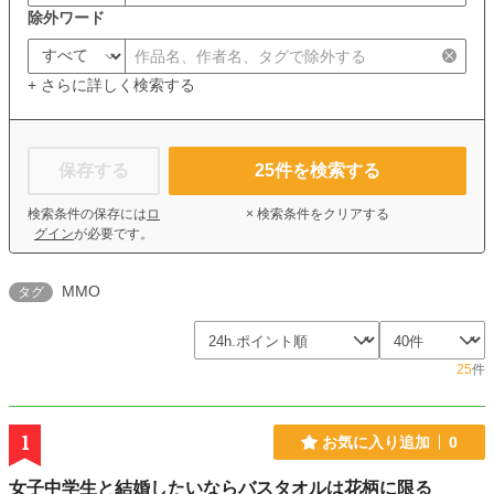
除外ワード
+ さらに詳しく検索する
保存する
25
件を検索する
検索条件の保存には
ロ
× 検索条件をクリアする
グイン
が必要です。
MMO
タグ
25
件
1
お気に入り追加
0
女子中学生と結婚したいならバスタオルは花柄に限る