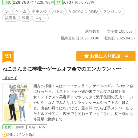
228,788
6,737
位 / 228,788件
位 / 6,737件
小説
SF
SF
ゲーム
男主人公
バトル
VRMMO
MMO
ダンジョン
設定集
設定
スキル
感想数 0
文字数 105,537
最終更新日 2026.08.06
登録日 2025.04.27
23
お気に入り追加
4
ねこまんまに檸檬〜ゲームオフ会でのエンカウント〜
白猫ケイ
相方の檸檬くんはーー？オンラインゲームのギルドのオフ会
に行ったら、ホストとキャバ嬢が来てギルマスは爆乳美
女！？イケメン美容師までやってきて派手集団の完成！ い
やいや、なんでみんなオンラインゲームやってるの、ほん
と。出会い厨ではないけど、蓋を開けたら派手メンバーだっ
たギルド仲間に、現実でも関わっていくことに。初っ端から
修羅場は勘弁してーー！
恋愛
連載中
短編
R15
24h.ポイント
0pt