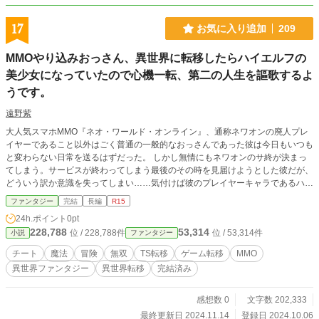
17
お気に入り追加
209
MMOやり込みおっさん、異世界に転移したらハイエルフの
美少女になっていたので心機一転、第二の人生を謳歌するよ
うです。
遠野紫
大人気スマホMMO『ネオ・ワールド・オンライン』、通称ネワオンの廃人プレ
イヤーであること以外はごく普通の一般的なおっさんであった彼は今日もいつも
と変わらない日常を送るはずだった。 しかし無情にもネワオンのサ終が決まっ
てしまう。サービスが終わってしまう最後のその時を見届けようとした彼だが、
どういう訳か意識を失ってしまい……気付けば彼のプレイヤーキャラであるハイ
エルフの姿でネワオンの世界へと転移していたのだった。 ネワオンの無い元の
ファンタジー
完結
長編
R15
世界へと戻る意味も見いだせなかった彼は、そのままプレイヤーキャラである
24h.ポイント
0pt
『ステラ・グリーンローズ』としてネワオンの世界で生きて行くことを決意。
228,788
53,314
位 / 228,788件
位 / 53,314件
小説
ファンタジー
こうして廃人プレイヤーであるおっさんの第二の人生が今始まるのである。
チート
魔法
冒険
無双
TS転移
ゲーム転移
MMO
異世界ファンタジー
異世界転移
完結済み
感想数 0
文字数 202,333
最終更新日 2024.11.14
登録日 2024.10.06