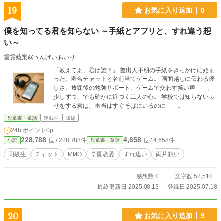
19
お気に入り追加
0
僕を知ってる君を知らない ～手紙とアプリと、すれ違う想
い～
雲霓藍梨@うんげいあいり
「教えてよ、君は誰？」 差出人不明の手紙をきっかけに始ま
った、匿名チャットと名前当てゲーム。 画面越しに伝わる優
しさ、放課後の勉強サポート、ゲームで交わす笑い声——。
少しずつ、でも確かに近づく二人の心。 学校では知らないふ
りをする君は、本当はすぐそばにいるのに——。
児童書・童話
連載中
短編
24h.ポイント
0pt
228,788
4,658
位 / 228,788件
位 / 4,658件
小説
児童書・童話
同級生
チャット
MMO
学園恋愛
すれ違い
両片想い
感想数 0
文字数 52,510
最終更新日 2025.08.13
登録日 2025.07.18
20
お気に入り追加
9