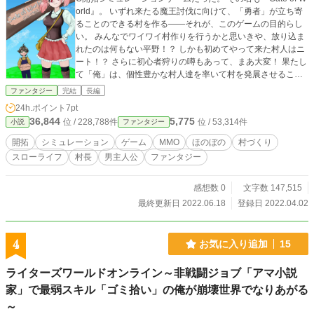
orld』。 いずれ来たる魔王討伐に向けて、「勇者」が立ち寄
ることのできる村を作る――それが、このゲームの目的らし
い。 みんなでワイワイ村作りを行うかと思いきや、放り込ま
れたのは何もない平野！？ しかも初めてやって来た村人はニ
ート！？ さらに初心者狩りの噂もあって、まあ大変！ 果たし
て「俺」は、個性豊かな村人達を率いて村を発展させること
が出来るのか……！ ―――― ★前日譚―これは福音にあらず
ファンタジー
完結
長編
―公開しました。とある少年による、誰にも知られることの
24h.ポイント
7pt
ない独白です。 →https://www.alphapolis.co.jp/novel/937
36,844
5,775
位 / 228,788件
位 / 53,314件
小説
ファンタジー
119347/869708739 ★カクヨム、ノベルアップ＋でも同作品
を公開しています。
開拓
シミュレーション
ゲーム
MMO
ほのぼの
村づくり
スローライフ
村長
男主人公
ファンタジー
感想数 0
文字数 147,515
最終更新日 2022.06.18
登録日 2022.04.02
4
お気に入り追加
15
ライターズワールドオンライン～非戦闘ジョブ「アマ小説
家」で最弱スキル「ゴミ拾い」の俺が崩壊世界でなりあがる
～