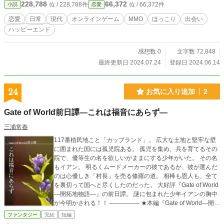
228,788
66,372
位 / 228,788件
位 / 66,372件
小説
恋愛
恋愛
日常
現代
オンラインゲーム
MMO
ほっこり
出会い
ハッピーエンド
感想数 0
文字数 72,848
最終更新日 2024.07.24
登録日 2024.06.14
24
お気に入り追加
2
Gate of World前日譚―これは福音にあらず―
三浦常春
117番植民地こと「カップランド」。 広大な土地と堅牢な壁
に囲まれた国には孤児院ある。 孤児を集め、兵を育てるその
院で、優等生の名を欲しいがままにする少年がいた。 その名
もイアン。 明るくムードメーカーの彼であるが、彼が選んだ
のは心優しき「村長」を売る修羅の道。 相棒も恩人も、全て
を裏切って国へと尽くしたのだった。 大好評『Gate of World
―開拓地物語―』の前日譚。 謎に包まれた少年イアンの胸中
が今明かされる！！ ――――― ★本編『Gate of World―開拓
地物語―』はこちら！！ https://www.alphapolis.co.jp/novel/9
ファンタジー
完結
短編
37119347/327568237 ★本作品はカクヨムでも投稿しており