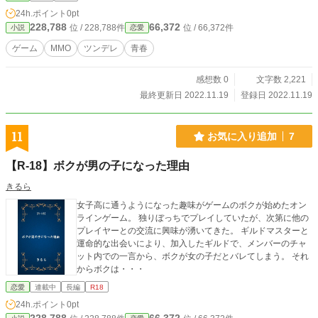
24h.ポイント
0pt
228,788
66,372
位 / 228,788件
位 / 66,372件
小説
恋愛
ゲーム
MMO
ツンデレ
青春
感想数 0
文字数 2,221
最終更新日 2022.11.19
登録日 2022.11.19
11
お気に入り追加
7
【R-18】ボクが男の子になった理由
きるら
女子高に通うようになった趣味がゲームのボクが始めたオン
ラインゲーム。 独りぼっちでプレイしていたが、次第に他の
プレイヤーとの交流に興味が湧いてきた。 ギルドマスターと
運命的な出会いにより、加入したギルドで、メンバーのチャ
ット内での一言から、ボクが女の子だとバレてしまう。 それ
からボクは・・・
恋愛
連載中
長編
R18
24h.ポイント
0pt