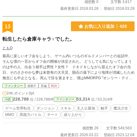
感想数 0
文字数 3,617
最終更新日 2018.03.28
登録日 2018.03.28
15
お気に入り追加
420
転生したら倉庫キャラ♀でした。
ともQ
最高に楽しいオフ会をしよう。 ゲーム内いつものギルドメンバーとの会話中、
そんな僕の一言からオフ会の開催が決定された。 どうしても気になってしまう
のは中の人、出会う相手は男性？女性？ ドキドキしながら迎えたオフ会の当
日、そのささやかな夢は未曾有の大天災、隕石の落下により地球が消滅したため
無念にも中止となる。 死んで目を覚ますと、僕はMMORPG "オンリー・テイル"
の世界に転生していた。 「なんでメインキャラじゃなくて倉庫キャラな
ファンタジー
連載中
長編
R15
の？！」 鍛え上げたキャラクターとは《性別すらも正反対》完全な初期状態か
24h.ポイント
0pt
らのスタート。 加えて、オンリー・テイルでは不人気と名高い《ユニーク
228,788
53,314
位 / 228,788件
位 / 53,314件
小説
ファンタジー
職》、パーティーには完全不向き最凶最悪ジョブ《触術師》であった。 ギルド
メンバーも転生していることを祈り、倉庫に貯めまくったレアアイテムとお金、
ゲーム世界転生
ダンジョン
スキル
主人公最強
触手
魔法少女
最強ゲーム知識をフルバーストしこの世界を旅することを決意する。 道中、同
MMO
異能力バトル
チート
成り上がり
じプレイヤーの猫耳魔法少女を仲間に入れて冒険ライフ、その旅路はのちに《英
雄の軌跡》と称される。 今、オフ会のリベンジを果たすため "オンリー・テイ
ル" の攻略が始まった。
感想数 26
文字数 549,563
最終更新日 2026.03.22
登録日 2023.12.04