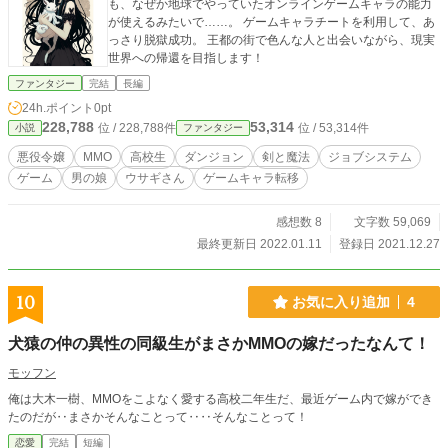
も、なぜか地球でやっていたオンラインゲームキャラの能力
が使えるみたいで……。 ゲームキャラチートを利用して、あ
っさり脱獄成功。 王都の街で色んな人と出会いながら、現実
世界への帰還を目指します！
ファンタジー
完結
長編
24h.ポイント
0pt
228,788
53,314
位 / 228,788件
位 / 53,314件
小説
ファンタジー
悪役令嬢
MMO
高校生
ダンジョン
剣と魔法
ジョブシステム
ゲーム
男の娘
ウサギさん
ゲームキャラ転移
感想数 8
文字数 59,069
最終更新日 2022.01.11
登録日 2021.12.27
10
お気に入り追加
4
犬猿の仲の異性の同級生がまさかMMOの嫁だったなんて！
モッフン
俺は大木一樹、MMOをこよなく愛する高校二年生だ、最近ゲーム内で嫁ができ
たのだが‥まさかそんなことって‥‥そんなことって！
恋愛
完結
短編