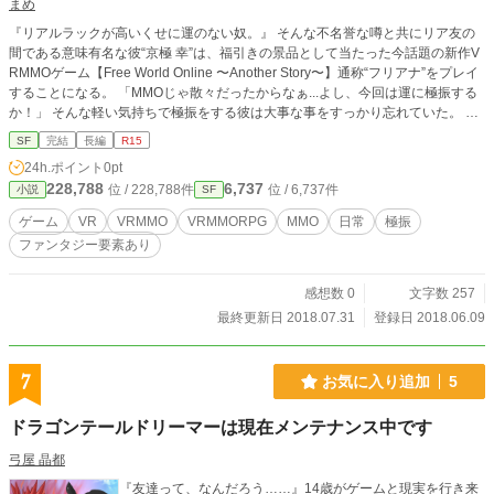
まめ
『リアルラックが高いくせに運のない奴。』 そんな不名誉な噂と共にリア友の
間である意味有名な彼“京極 幸”は、福引きの景品として当たった今話題の新作V
RMMOゲーム【Free World Online 〜Another Story〜】通称“フリアナ”をプレイ
することになる。 「MMOじゃ散々だったからなぁ...よし、今回は運に極振する
か！」 そんな軽い気持ちで極振をする彼は大事な事をすっかり忘れていた。 こ
のゲームは“全身フルダイブ型オンラインゲーム”つまり自身の身体能力、運、そ
SF
完結
長編
R15
の他全てが殆ど忠実にゲームに反映されてしまうのだという事を... ーーーーーー
24h.ポイント
0pt
ーーーーーーー ※ この作品は、作者が脱パーティネタに飽きたので自分で書き
228,788
6,737
位 / 228,788件
位 / 6,737件
小説
SF
始めただけです。更新は遅い(ストック書かないので)ですし、文章も設定もガバ
ガバで、唐突に作品削除の可能性もありますが、生暖かく気長にお付き合いくだ
ゲーム
VR
VRMMO
VRMMORPG
MMO
日常
極振
さい。 ※ あと作者がMMOゲームそんなにしないので不可解な点が多々あります
ファンタジー要素あり
が気にしないで下さい。 ※ プロローグはMMOのお話、本編がVRMMOのお話に
なる予定です。気長にお待ちください。
感想数 0
文字数 257
最終更新日 2018.07.31
登録日 2018.06.09
7
お気に入り追加
5
ドラゴンテールドリーマーは現在メンテナンス中です
弓屋 晶都
『友達って、なんだろう……』14歳がゲームと現実を行き来