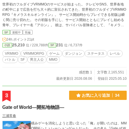
世界初のフルダイブVRMMOのサービスが始まった。 テレビやSNS、世界各地
の町中にまで広告を打ち大々的に宣伝されてきた、世界初のフルダイブVRMMO
RPG『キメラスキルオンライン』。 サービス開始時からプレイできる初版は瞬
く間に売り切れた。 その初版を手にし、サービス開始とともにプレイし始める
青年、プレイヤー名『アロン』。 彼は、サバイバル冒険者として、『キメラス
キルオンライン』の世界に降り立った。 アロンはあまりのリアルさに圧倒され
SF
連載中
長編
る形でプレイをスタートした。 現実世界と見まがうほどリアルに作られた世界
24h.ポイント
21pt
をただひたすらに楽しんでいく。 ダンジョン攻略にいそしみ、イベントがあれ
25,210
231
位 / 228,788件
位 / 6,737件
小説
SF
ばイベントに全力で取り組み、そうやって、全力で『キメラスキルオンライン』
の世界を楽しんでいく。 何かに特化していたり、リアルスキルを持ってたりす
VRMMO
VRMMORPG
ゲーム
ダンジョン
ステータス
レベル
る訳ではないアロンが、全力で楽しみながら、時に切磋琢磨して、時に1人黙々
バトル
SF
男主人公
MMO
と楽しむ、時たまに『キメラスキルオンライン』の世界全体に関わるようなこと
をする。 様々な事に手を出して、時に成功し時に失敗し、その失敗すらも楽し
んでいく物語。 世界の命運をかけるような戦いをすることもなければ、実は人
感想数 1
文字数 2,165,551
類にSF的な設定がある訳でもない。ゲームをクリアしないと死ぬ訳でも、現実
最終更新日 2026.08.06
登録日 2025.05.10
に大きな問題を抱えている訳でもない。 ただただ、サバイバル冒険者の『アロ
ン』が『キメラスキルオンライン』の世界を楽しみ尽くす物語。 1章 スタート
ダッシュ (完結) 2章 俺達は成長する (連載中【本編休止中】) ※設定関連更
3
お気に入り追加
34
新中 1章 スタートダッシュ (完結) 幕話 (完結) 作者用 1章補強設定 (完結)
2章 俺達は成長する (連載中【更新停止中】) 作者用 2章補強設定 (随時更
Gate of World―開拓地物語―
新) 初期設定 (随時更新) 最新設定 (随時更新) 私の作品の更新日程について
(完結？)
三浦常春
積みゲーを消化しようと思い立った「俺」が開いたのは、MM
O開拓シミュレーションゲームだった。 その名も『Gate of W