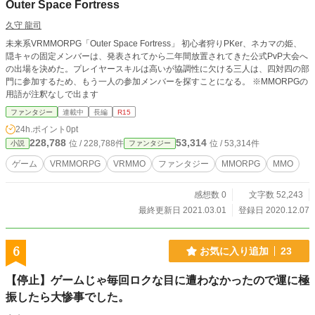
Outer Space Fortress
久守 龍司
未来系VRMMORPG「Outer Space Fortress」 初心者狩りPKer、ネカマの姫、
隠キャの固定メンバーは、発表されてから二年間放置されてきた公式PvP大会へ
の出場を決めた。プレイヤースキルは高いが協調性に欠ける三人は、四対四の部
門に参加するため、もう一人の参加メンバーを探すことになる。 ※MMORPGの
用語が注釈なしで出ます
ファンタジー
連載中
長編
R15
24h.ポイント
0pt
228,788
53,314
位 / 228,788件
位 / 53,314件
小説
ファンタジー
ゲーム
VRMMORPG
VRMMO
ファンタジー
MMORPG
MMO
感想数 0
文字数 52,243
最終更新日 2021.03.01
登録日 2020.12.07
6
お気に入り追加
23
【停止】ゲームじゃ毎回ロクな目に遭わなかったので運に極
振したら大惨事でした。