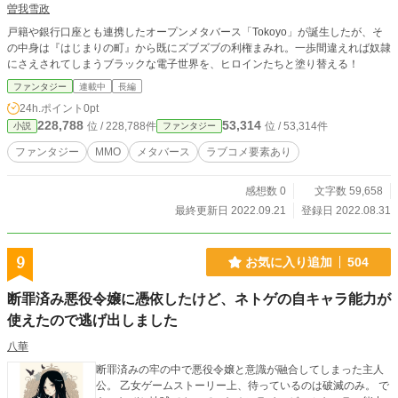
曽我雪政
戸籍や銀行口座とも連携したオープンメタバース「Tokoyo」が誕生したが、そ
の中身は『はじまりの町』から既にズブズブの利権まみれ。一歩間違えれば奴隷
にさえされてしまうブラックな電子世界を、ヒロインたちと塗り替える！
ファンタジー
連載中
長編
24h.ポイント
0pt
228,788
53,314
位 / 228,788件
位 / 53,314件
小説
ファンタジー
ファンタジー
MMO
メタバース
ラブコメ要素あり
感想数 0
文字数 59,658
最終更新日 2022.09.21
登録日 2022.08.31
9
お気に入り追加
504
断罪済み悪役令嬢に憑依したけど、ネトゲの自キャラ能力が
使えたので逃げ出しました
八華
断罪済みの牢の中で悪役令嬢と意識が融合してしまった主人
公。 乙女ゲームストーリー上、待っているのは破滅のみ。 で