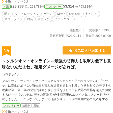
24h.ポイント
0pt
ます。
228,788
53,314
位 / 228,788件
位 / 53,314件
小説
ファンタジー
開拓
シミュレーション
ゲーム
MMO
ほのぼの
村づくり
スローライフ
村長
男主人公
ファンタジー
感想数 0
文字数 13,130
最終更新日 2023.01.11
登録日 2023.01.09
25
お気に入り追加
2
～タルシオン・オンライン～最強の防御力も攻撃力低下も意
味ないんだよね。確定ダメージがあれば。
コロポックル
タルシオン・オンラインサーバー内ＰＫランキング１位のクランにいた「ユウ
ヤ」は課金が足りない寄生虫と言われ追放を命じられる。ＶＲＭＭＯの中ですら
現実の金、金、金の状況に嫌気がさし引退を決して伝説武器の限界を超えて強化
するが――〈システム: 匿名の冒険者 が+8 精霊王のエレメンタルブレード を作
成しました。〉こうなってしまっては話が違う。圧倒的最強武器で無双をする
が、〈システム: これより 転移魔法 Realm shift を発動します。〉ん？ログアウ
ファンタジー
連載中
長編
ト出来ないが？〈システム: タルシオン へようこそ。ここはゲームの世界ではな
24h.ポイント
0pt
く、全く別の法則によって成り立つ現実の世界。〉え？５０万人が転移？いやそ