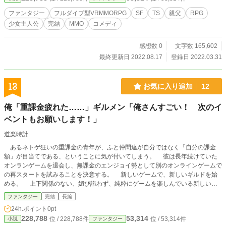
ファンタジー
フルダイブ型VRMMORPG
SF
TS
親父
RPG
少女主人公
完結
MMO
コメディ
感想数 0
文字数 165,602
最終更新日 2022.08.17
登録日 2022.03.31
13
お気に入り追加
12
俺「重課金疲れた……」ギルメン「俺さんすごい！ 次のイ
ベントもお願いします！」
道楽時計
あるネトゲ狂いの重課金の青年が、ふと仲間達が自分ではなく「自分の課金
額」が目当てである、ということに気が付いてしまう。 彼は長年続けていた
オンランゲームを退会し、無課金のエンジョイ勢として別のオンラインゲームで
の再スタートを試みることを決意する。 新しいゲームで、新しいギルドを始
める。 上下関係のない、媚び諂わず、純粋にゲームを楽しんでいる新しい仲
間達。 ……しかし、彼を追って前ゲームを退会したある女プレイヤーに元の
ファンタジー
完結
長編
ハンドルネームが露呈してしまったことを切っ掛けに、地獄のギスギスオンライ
24h.ポイント
0pt
ンがゆっくりと幕を開ける。 承認欲求に恋愛感情、架空世界、損得勘定、課
228,788
53,314
位 / 228,788件
位 / 53,314件
小説
ファンタジー
金無課金、人間関係が入り乱れる。 最後に笑うのは、きっと運営だ！ ＊この