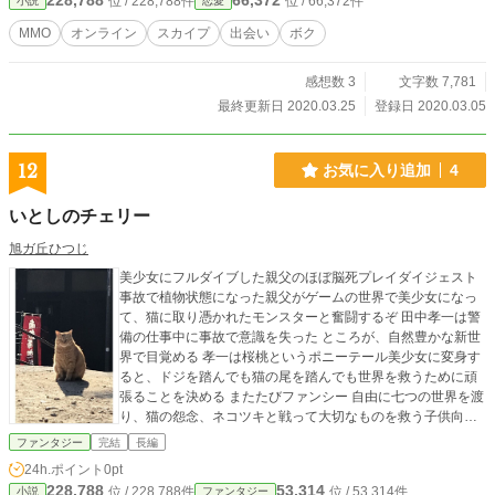
228,788
66,372
位 / 228,788件
位 / 66,372件
小説
恋愛
MMO
オンライン
スカイプ
出会い
ボク
感想数 3
文字数 7,781
最終更新日 2020.03.25
登録日 2020.03.05
12
お気に入り追加
4
いとしのチェリー
旭ガ丘ひつじ
美少女にフルダイブした親父のほぼ脳死プレイダイジェスト
事故で植物状態になった親父がゲームの世界で美少女になっ
て、猫に取り憑かれたモンスターと奮闘するぞ 田中孝一は警
備の仕事中に事故で意識を失った ところが、自然豊かな新世
界で目覚める 孝一は桜桃というポニーテール美少女に変身す
ると、ドジを踏んでも猫の尾を踏んでも世界を救うために頑
張ることを決める またたびファンシー 自由に七つの世界を渡
り、猫の怨念、ネコツキと戦って大切なものを救う子供向け
フルダイブ型RPGにゃ 読んでみてね(=^ェ^=)ありがとう
ファンタジー
完結
長編
24h.ポイント
0pt
228,788
53,314
位 / 228,788件
位 / 53,314件
小説
ファンタジー