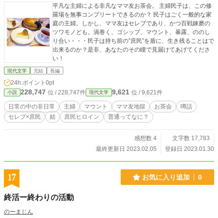
平凡な主婦による非凡なママ友お茶会。 主婦民子は、この修
羅場を無事コンプリートできるのか？ 民子はごく一般的な家
庭の主婦。しかし、ママ友はセレブであり、かつ百戦錬磨の
ツワモノども。渦巻く、ゴシップ、マウント、暴露、ののし
り合い・・・民子は持ち前の”庶民”を盾に、生き残ることはで
出来るのか？是非、あなたのその瞳で見届けてあげてくださ
い！
現代文学
完結
長編
24h.ポイント
0pt
228,747
9,621
位 / 228,747件
位 / 9,621件
小説
現代文学
日常の中の非日常
主婦
マウント
ママ友地獄
お茶会
噂話
セレブ×庶民
姑
庶民ヒロイン
普通ってなに？
感想数 4
文字数 17,783
最終更新日 2023.02.05
登録日 2023.01.30
17
お気に入り追加
0
終活ー終わりの活動
のーまじん