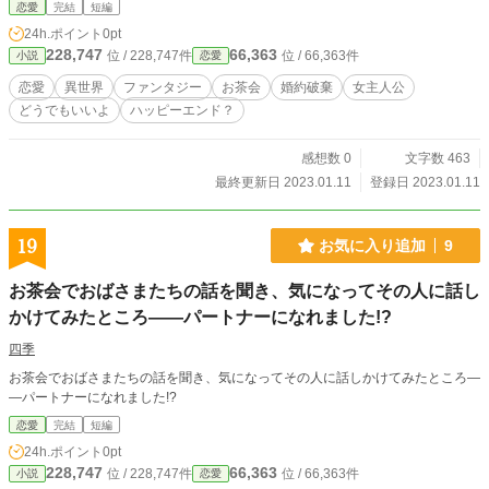
恋愛
完結
短編
24h.ポイント
0pt
228,747
66,363
位 / 228,747件
位 / 66,363件
小説
恋愛
恋愛
異世界
ファンタジー
お茶会
婚約破棄
女主人公
どうでもいいよ
ハッピーエンド？
感想数 0
文字数 463
最終更新日 2023.01.11
登録日 2023.01.11
19
お気に入り追加
9
お茶会でおばさまたちの話を聞き、気になってその人に話し
かけてみたところ――パートナーになれました!?
四季
お茶会でおばさまたちの話を聞き、気になってその人に話しかけてみたところ―
―パートナーになれました!?
恋愛
完結
短編
24h.ポイント
0pt
228,747
66,363
位 / 228,747件
位 / 66,363件
小説
恋愛