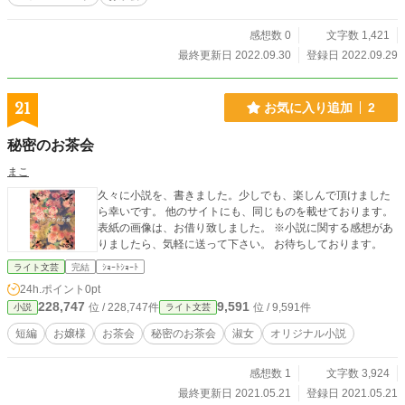
感想数 0
文字数 1,421
最終更新日 2022.09.30
登録日 2022.09.29
21
お気に入り追加
2
秘密のお茶会
まこ
久々に小説を、書きました。少しでも、楽しんで頂けました
ら幸いです。 他のサイトにも、同じものを載せております。
表紙の画像は、お借り致しました。 ※小説に関する感想があ
りましたら、気軽に送って下さい。 お待ちしております。
ライト文芸
完結
ｼｮｰﾄｼｮｰﾄ
24h.ポイント
0pt
228,747
9,591
位 / 228,747件
位 / 9,591件
小説
ライト文芸
短編
お嬢様
お茶会
秘密のお茶会
淑女
オリジナル小説
感想数 1
文字数 3,924
最終更新日 2021.05.21
登録日 2021.05.21