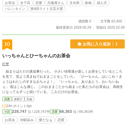
お茶会
女子高
恋愛
呉服屋さん
文化祭
振袖
成人式
バレンタイン
第9回ライト文芸大賞
感想数 0
文字数 82,400
最終更新日 2026.05.29
登録日 2025.02.09
10
お気に入り追加
1
いっちゃんとひーちゃんのお茶会
灯埜
始まりはただの真似事だった。 小さい頃母達が楽しくお茶をしているところ
を見て、見よう見まねでおままごとをしていた。 「ひーちゃん、はいこれ！き
ょうはわたしのすきなおちゃよ！」 「いっちゃん、ありあとう。おいちいね
ぇ」 昔はこんな感じ。 このおままごとから始まった私たちのお茶会は、高校生
になってもずっと続いている。 二人だけのお茶会。
恋愛
連載中
長編
24h.ポイント
0pt
228,747
66,363
位 / 228,747件
位 / 66,363件
小説
恋愛
お茶会
幼馴染み
愛だなぁ
恋愛