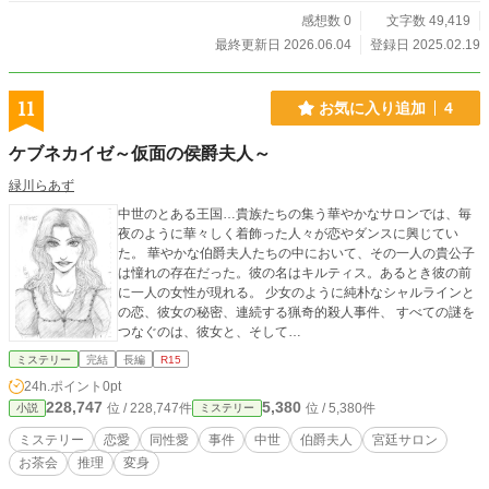
感想数 0
文字数 49,419
最終更新日 2026.06.04
登録日 2025.02.19
11
お気に入り追加
4
ケブネカイゼ～仮面の侯爵夫人～
緑川らあず
中世のとある王国…貴族たちの集う華やかなサロンでは、毎
夜のように華々しく着飾った人々が恋やダンスに興じてい
た。 華やかな伯爵夫人たちの中において、その一人の貴公子
は憧れの存在だった。彼の名はキルティス。あるとき彼の前
に一人の女性が現れる。 少女のように純朴なシャルラインと
の恋、彼女の秘密、連続する猟奇的殺人事件、 すべての謎を
つなぐのは、彼女と、そして…
ミステリー
完結
長編
R15
24h.ポイント
0pt
228,747
5,380
位 / 228,747件
位 / 5,380件
小説
ミステリー
ミステリー
恋愛
同性愛
事件
中世
伯爵夫人
宮廷サロン
お茶会
推理
変身