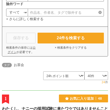
除外ワード
+ さらに詳しく検索する
保存する
24
件を検索する
検索条件の保存には
ロ
× 検索条件をクリアする
グイン
が必要です。
お茶会
タグ
24
件
1
お気に入り追加
48
わたくし、ナニーの採用試験に来たワケではありませんこと