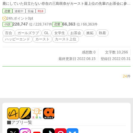
鹿にしていた目立たない存在の三島咲奈がカースト最上位の先輩のお茶会に参加
していたと知る。 嫉妬に狂った千は咲奈を真夜中のお茶会に招待し、咲奈を自
恋愛
連載中
長編
R18
分の奴隷にしようとする。 偽りの優しい千に恋心を抱いていた咲奈は嘆きなが
24h.ポイント
0pt
らも、千を嫌いになりきれない。 今まで誰にも見てもらえなかった咲奈を唯一
228,747
66,363
位 / 228,747件
位 / 66,363件
小説
恋愛
見てくれたのは千だったから。 千にもっと見てもらいたい咲奈。 失脚して、み
んなから見てもらえなくなるのが怖い千。 交わることのないはずの歪んだ二人
百合
ガールズラブ
GL
女学生
お茶会
嫉妬
執着
の関係が変わるまで。 歪んだ二人のお茶会が何よりも大切な時間に変わるまで
ハッピーエンド
カースト
カースト上位
のお話。
感想数 0
文字数 10,266
最終更新日 2022.08.15
登録日 2022.05.31
24
件
アプリ一覧