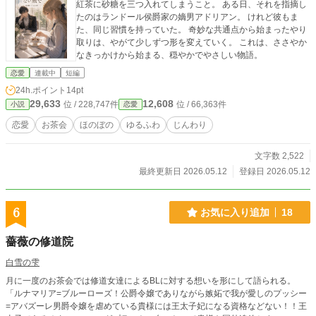
紅茶に砂糖を三つ入れてしまうこと。 ある日、それを指摘し
たのはランドール侯爵家の嫡男アドリアン。 けれど彼もま
た、同じ習慣を持っていた。 奇妙な共通点から始まったやり
取りは、やがて少しずつ形を変えていく。 これは、ささやか
なきっかけから始まる、穏やかでやさしい物語。
恋愛
連載中
短編
24h.ポイント
14pt
29,633
12,608
位 / 228,747件
位 / 66,363件
小説
恋愛
恋愛
お茶会
ほのぼの
ゆるふわ
じんわり
文字数 2,522
最終更新日 2026.05.12
登録日 2026.05.12
6
お気に入り追加
18
薔薇の修道院
白雪の雫
月に一度のお茶会では修道女達によるBLに対する想いを形にして語られる。
「ルナマリア=ブルーローズ！公爵令嬢でありながら嫉妬で我が愛しのプッシー
=アバズーレ男爵令嬢を虐めている貴様には王太子妃になる資格などない！！王