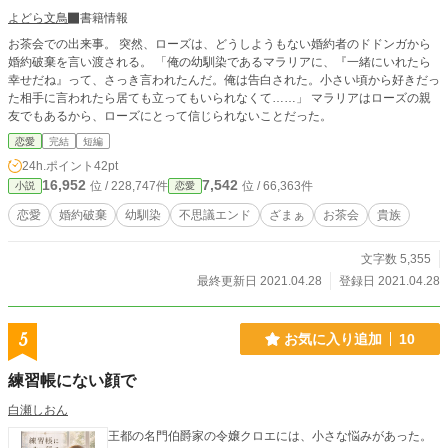
よどら文鳥
書籍情報
お茶会での出来事。 突然、ローズは、どうしようもない婚約者のドドンガから
婚約破棄を言い渡される。 「俺の幼馴染であるマラリアに、『一緒にいれたら
幸せだね』って、さっき言われたんだ。俺は告白された。小さい頃から好きだっ
た相手に言われたら居ても立ってもいられなくて……」 マラリアはローズの親
友でもあるから、ローズにとって信じられないことだった。
恋愛
完結
短編
24h.ポイント
42pt
16,952
7,542
位 / 228,747件
位 / 66,363件
小説
恋愛
恋愛
婚約破棄
幼馴染
不思議エンド
ざまぁ
お茶会
貴族
文字数 5,355
最終更新日 2021.04.28
登録日 2021.04.28
5
お気に入り追加
10
練習帳にない顔で
白瀬しおん
王都の名門伯爵家の令嬢クロエには、小さな悩みがあった。