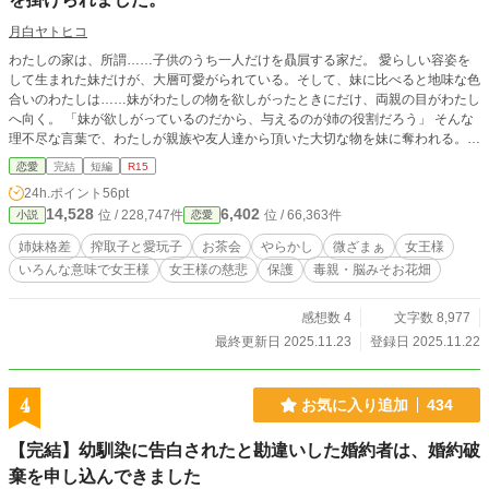
月白ヤトヒコ
わたしの家は、所謂……子供のうち一人だけを贔屓する家だ。 愛らしい容姿を
して生まれた妹だけが、大層可愛がられている。そして、妹に比べると地味な色
合いのわたしは……妹がわたしの物を欲しがったときにだけ、両親の目がわたし
へ向く。 「妹が欲しがっているのだから、与えるのが姉の役割だろう」 そんな
理不尽な言葉で、わたしが親族や友人達から頂いた大切な物を妹に奪われる。見
付からないように隠していた物まで、部屋を漁られて奪われた。 「お姉様った
恋愛
完結
短編
R15
ら、こんないい物をあたしに隠すなんてヒドいわ！」 まるで泥棒の所業だ。や
24h.ポイント
56pt
めるように注意しても、「お姉様がいじめるの！」と、妹は両親に訴える。 妹
14,528
6,402
位 / 228,747件
位 / 66,363件
小説
恋愛
に甘い両親は、わたしの方を叱る。 わたしは、頭の悪い両親に期待することを
やめた。妹に物を持って行かれることを止めるのもやめた。 ただ、他人に迷惑
姉妹格差
搾取子と愛玩子
お茶会
やらかし
微ざまぁ
女王様
を掛けることだけは、なんとしても阻止しようと親族一同に妹と両親の言動に注
いろんな意味で女王様
女王様の慈悲
保護
毒親・脳みそお花畑
意を促すようにした。 それが功を奏したのか、うちは社交の場に呼ばれること
が少なくなった。そうやって、数年が経った頃。 王太子殿下主催のお茶会が開
かれると大々的に発表された。なにを勘違いしたのか、「うちの娘が王太子殿下
感想数 4
文字数 8,977
に見染められるまたとない機会だ！」とか脳みそお花畑の両親が抜かして、王太
最終更新日 2025.11.23
登録日 2025.11.22
子殿下主催のお茶会に参加する運びとなった。 もう、どうにでもなれと匙を投
げた。 設定はふわっと。
4
お気に入り追加
434
【完結】幼馴染に告白されたと勘違いした婚約者は、婚約破
棄を申し込んできました