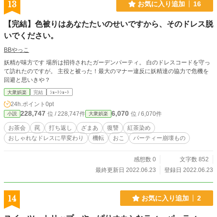
13
お気に入り追加
16
【完結】色被りはあなたたいのせいですから、そのドレス脱
いでください。
BBやっこ
妖精が味方です 場所は招待されたガーデンパーティ。 白のドレスコードを守っ
て訪れたのですが。 主役と被った！最大のマナー違反に妖精達の協力で危機を
回避と思いきや？
大衆娯楽
完結
ｼｮｰﾄｼｮｰﾄ
24h.ポイント
0pt
228,747
6,070
位 / 228,747件
位 / 6,070件
小説
大衆娯楽
お茶会
罠
打ち返し
ざまあ
復讐
紅茶染め
おしゃれなドレスに早変わり
機転
おこ
パーティー崩壊もの
感想数 0
文字数 852
最終更新日 2022.06.23
登録日 2022.06.23
14
お気に入り追加
2