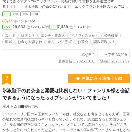
太子であるオタンコ=エッグプラントの名において貴様を国外追放とす
る！！！」 「王太子殿下の命令に従います」 エッグプラント王国の王宮では王
太子であるオタンコの十八歳の生誕パーティーが開かれているのだが、国王夫妻
BL
完結
短編
R18
が登場する前にルナマリアに国外追放を宣言してしまう。 オタンコの母親は側
24h.ポイント
14pt
室にもなれない妾という立場なのだが、国王であるソーローにとっては唯一愛す
29,633
7,439
位 / 228,747件
位 / 31,416件
小説
BL
る女性が産んだ男児である。 オタンコの王太子という立場を安定させる為、側
室だが由緒ある公爵令嬢を母とする自分の弟とクリスタルローズ帝国の第一皇女
異世界
修道女？
腐女子・貴腐人
下品ですみません
婚約破棄
を母とするルナマリアを婚約者にしたのだ。 ルナマリアは貴族令嬢らしく振舞
離縁
お金も大切よね
オムニバス形式
お茶会
調教表現あり
いながらも心の中では脳内お花畑なオタンコの子守りというか尻拭いをしなくて
済むと喜んでいた。 「王太子の名においての国外追放ですもの。一刻も早く国
境を越えて薔薇の修道院の修道女にならないと･･･」 薔薇の修道院とは理由があ
感想数 1
文字数 33,219
って離縁したいのに離縁できない、婚約したくない女性達の受け皿となる修道院
最終更新日 2025.10.01
登録日 2025.09.07
で三年修行したら夫と離縁した、婚約者との婚約がなくなった事になるのだ。
表向きはそうだが、その実態は腐女子の巣窟である。 表の顔は完璧な淑女だが
根っからの腐女子であるルナマリアは薔薇の修道院の修道女となり、修道女とし
7
お気に入り追加
883
て働きつつBLという煩悩に塗れた日を送るのだった───。 以前、ゲームと現実
の区別が出来ないヒドインがざまぁされるのはお約束である（仮）の続きという
氷狼陛下のお茶会と溺愛は比例しない！フェンリル様と会話
か、ヒロインによって簡単に語られていた攻略対象者の一人であるアーデルヴェ
ルトの両親の過去編として書いていたのですが、書いていくうちに修道女達が発
できるようになったらオプションがついてました！
表する自作のBLがメインとなってしまいました。 前に載せていたのは削除、ジ
屋月 トム伽
書籍情報
ャンル変更して修正しています。 自分の中では修道院での生活って清貧がモッ
トーというイメージがありますが、強者な腐女子のみが集う薔薇の修道院なので
ディティーリア国の末王女のフィリ―ネは、社交なども出させてもらえず、王宮
彼女達は世俗的。お金様が大事という事をちゃんと理解しています。 調教表現
の離れで軟禁同様にひっそりと育っていた。そして、18歳になると大国フェン
ありのタグを選んでいますが、修道女達が調教されるのではなく修道女達が書く
ヴィルム国の陛下に嫁ぐことになった。 どこにいても変わらない。それどころ
物語に出てくる男性達が調教されるものです。 思い付きで書いたのでガバガバ
かやっと外に出られるのだと思い、フェンヴィルム国の陛下フェリクスのもとへ