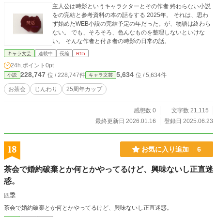
主人公は時影というキャラクターとその作者 終わらない小説
をの完結と参考資料の本の話をする 2025年。 それは、思わ
ず始めたWEB小説の完結予定の年だった。が、物語は終わら
ない。 でも、そろそろ、色んなものを整理しないといけな
い。 そんな作者と付き者の時影の日常の話。
キャラ文芸
連載中
長編
R15
24h.ポイント
0pt
228,747
5,634
位 / 228,747件
位 / 5,634件
小説
キャラ文芸
お茶会
じんわり
25周年カップ
感想数 0
文字数 21,115
最終更新日 2026.01.16
登録日 2025.06.23
18
お気に入り追加
6
茶会で婚約破棄とか何とかやってるけど、興味ないし正直迷
惑。
四季
茶会で婚約破棄とか何とかやってるけど、興味ないし正直迷惑。