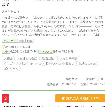
よ？
月白ヤトヒコ
お友達とのお茶会で、 「あなた、この間お見合いをしたのでしょう？ お相手
の方はどんな方だったの？」 そう質問されました。けれど、不思議なことにお
見合いの席にはお見合い相手がいなかったのです。 代わりに―――― 『なんで
オレがお前みたいなブスと婚約しないといけないんだよ！ 絶対イヤだから
な！』 と言うやんちゃな男の子が来たのです。なのでわたくしは…… 「本日は
お見合いに来たつもりなのですが……わたくしナニーの採用試験に来たワケでは
キャラ文芸
完結
短編
ありませんことよ？」と、お返ししましたの。 設定はふわっと。
24h.ポイント
319pt
4,152
34
位 / 228,747件
位 / 5,634件
小説
キャラ文芸
お茶会
お友達との会話
天然は強い
おっとり辛辣
クソガキメンタルフルボッコ
相手のいないお見合い
白紙になった
ボクちゃん
感想数 2
文字数 2,650
最終更新日 2026.07.21
登録日 2026.07.21
2
お気に入り追加
175