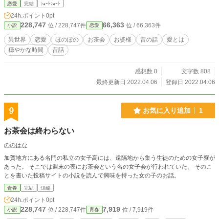
恋愛
完結
ｼｮｰﾄｼｮｰﾄ
24h.ポイント
0pt
228,747
66,363
位 / 228,747件
位 / 66,363件
小説
恋愛
異世界
恋愛
ほのぼの
お茶会
お婆様
昔の話
愛とは
穏やかな時間
昔話
感想数 0
文字数 808
最終更新日 2022.04.06
登録日 2022.04.06
9
お気に入り追加
1
お茶会は終わらない
ののはな
加賀地方にある名門の私立の女子高には、遠隔地から集う生徒のための女子寮が
あった。 そこでは週末の夜にお茶会という名の女子会が行われていた。 そのこ
とを書いた投稿サイトの小説を読んで興味を持った女の子のお話。
青春
完結
短編
24h.ポイント
0pt
228,747
7,919
位 / 228,747件
位 / 7,919件
小説
青春