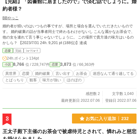
【完結】「図書館に居ましたので」で済む話でしょうに。婚
約者様？
BBやっこ
婚約者が煩いのはいつもの事ですが、場所と場合を選んでいただきたいもので
す。 婚約破棄の話が当事者同士で終わるわけがないし こんな麗かなお茶会で、
他の女を連れて言う事じゃないでしょうに。 この場所で貴方達の味方はいるの
かしら？ 【2023/7/31 24h. 9,201 pt (188位)】達成
恋愛
完結
ｼｮｰﾄｼｮｰﾄ
24h.ポイント
134pt
8,766
3,873
位 / 228,747件
位 / 66,363件
小説
恋愛
異世界
恋愛
婚約破棄
言い出す
お茶会
迷惑なんて通り越してる
とばっちり
観客
味方が強い
ほのぼの
感想数 2
文字数 1,040
最終更新日 2022.07.06
登録日 2022.07.06
3
お気に入り追加
232
王太子殿下主催のお茶会で被虐待児とされて、憐れみと慈悲
を掛けられました。