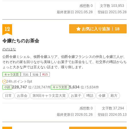
感想数 0
文字数 103,953
最終更新日 2021.05.28
登録日 2021.05.28
12
お気に入り追加
18
令嬢たちのお茶会
ののはな
公爵令嬢ミシェル、侯爵令嬢ユリア、伯爵令嬢フランシスの仲良し令嬢三人が、
それぞれの家を回りながら美味しいお菓子でお茶会をして、社交界の噂話からち
ょっと大きな声では言えない話まで、喋り倒します。
キャラ文芸
完結
短編
R15
24h.ポイント
0pt
228,747
5,634
位 / 228,747件
位 / 5,634件
小説
キャラ文芸
日常
お茶会
第9回キャラ文芸大賞
お菓子
噂話
令嬢
殿方
感想数 0
文字数 37,294
最終更新日 2026.01.26
登録日 2024.05.13