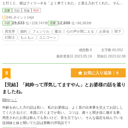
設定+設定に矛盾がある+ご都合主義。オムニバス形式です。
と行くと、彼はフィリ―ネを「よく来てくれた」と迎え入れてくれた。 そんな
フィリ―ネに、フェリクスは毎日一緒にお茶をして欲しいと頼んでくる。 そん
恋愛
完結
長編
R15
なある日フェリクスの幻獣フェンリルに出会う。話相手のいないフィリ―ネはフ
24h.ポイント
14pt
ェンリルと話がしたくて「心を通わせたい」とフェンリルに願う。 望んだとお
29,633
12,608
位 / 228,747件
位 / 66,363件
小説
恋愛
りフェンリルと言葉が通じるようになったが、フェンリルの幻獣士フェリクスに
まで異変が起きてしまい……お互いの心の声が聞こえるようになってしまった。
異世界
婚約
フェンリル
魔法
心の声が聞こえる
お茶会
陛下
心の声が聞こえるのは、フェンリル様だけで十分なのですが！ ※あらすじは
幻獣士
もふもふ
ユニコーン
時々書き直します！
感想数 6
文字数 65,552
最終更新日 2023.05.19
登録日 2023.02.08
8
お気に入り追加
8
【完結】「純粋って浮気してますやん」とお婆様の話を遮り
ましたね。
BBやっこ
年齢をめした方の話は長い。 私のお婆様は、よく昔の出来事を交えてお話しし
てくださるけど。本題に行くまでが長い。 コツは、粛々と聞き役に徹する事。
用意されたお茶は飲んでも良いけど、音を立てない。 そんな協定を結んでいる
従姉妹と妹と聞いてた話は禁断の浮気話で？