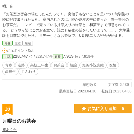
唄川音
「お茶室は密会の場だったんだって！」 突拍子もないことを思いつく幼馴染の
陸に呼び出された日和。 案内されたのは、陸が納屋の中に作った、畳一畳分の
お茶室だ。 コンビニで売っている抹茶入りの緑茶と、和菓子まで用意されてい
る。 どうやら陸はこのお茶室で、誰にも秘密の話をしたいようで……。 大学受
験を目前に控えた秋。 世界一小さなお茶室で、幼馴染二人の密会が始まる。
青春
完結
短編
24h.ポイント
0pt
228,747
7,919
位 / 228,747件
位 / 7,919件
小説
青春
青春
進路
高校三年生
お茶会
短編
短編小説完結
友情
高校生
じんわり
感想数 0
文字数 6,436
最終更新日 2023.04.30
登録日 2023.04.30
16
お気に入り追加
5
月曜日のお茶会
塵あくた