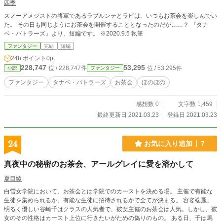
四季
スノーアメジストの将軍であるラブルンテとラビは、いつもお茶会を楽しんでい
た。 その日も同じようにお茶会を開催することとなったのだが……？ 『タナ
ベ・バトラーズ』より、短編です。 ※2020.9.5 執筆
ファンタジー
完結
短編
24h.ポイント
0pt
228,747
53,295
位 / 228,747件
位 / 53,295件
小説
ファンタジー
ファンタジー
タナベ・バトラーズ
お茶会
ほのぼの
感想数 0
文字数 1,459
最終更新日 2021.03.23
登録日 2021.03.23
24
お気に入り追加
7
真夜中の秘密のお茶会、アールグレイに愛を溶かして
夏目綾
白雪女学院において、お茶会とは学院でのカーストを決める場。 主催で有能な
生徒を集められるか、有能な生徒に招待されるかで全てが決まる。 容姿端麗、
明るく優しい谷崎千はクラスの人気者で、彼女主催のお茶会は人気。しかし、彼
女のその性格はカースト上位に行きたいがための偽りのもの。 ある日、千は馬