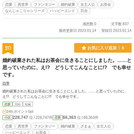
恋愛
異世界
ファンタジー
婚約破棄
女主人公
お茶会
なんじゃこりゃシリーズ
ハッピーエンド
百合
感想数 0
文字数 837
最終更新日 2023.01.14
登録日 2023.01.14
20
お気に入り追加
8
婚約破棄された私はお茶会に生きることにしました。……と
思っていたのに、え!? どうしてこんなことに!? でも幸せ
です。
四季
婚約破棄された私はお茶会に生きることにしました。……と思っていたのに、
え!? どうしてこんなことに!? でも幸せです。
恋愛
完結
短編
24h.ポイント
0pt
228,747
66,363
位 / 228,747件
位 / 66,363件
小説
恋愛
恋愛
異世界
ファンタジー
婚約破棄
ざまぁ
女主人公
ハッピーエンド
お茶会