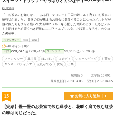
スイーツ・トリップ～やっぱりオカシなティーパーティー～
秋月流弥
『～お茶会のお知らせ～』 ある日、デコレート王国の姫メルト宛てにお茶会の
招待状が届いた。 各国の姫が集まるお茶会に参加することになったメルトだが
他の姫たちもクセ者揃いで大苦戦!? メルトを心配した仲間のビターたちはメル
トを助けるため驚くべき行動に……!? ＊エブリスタ、小説家になろう、カクヨ
ム掲載中。
ファンタジー
完結
短編
24h.ポイント
0pt
228,747
53,295
位 / 228,747件
位 / 53,295件
小説
ファンタジー
ファンタジー
異世界
ほのぼの
コメディ
シュールギャグ
お茶会
ヤンキーパティシエ
元気がでる
女装
出禁
感想数 0
文字数 16,601
最終更新日 2023.04.05
登録日 2023.04.05
15
お気に入り追加
1
【完結】畳一畳のお茶室で飲む緑茶と、花咲く庭で飲む紅茶
の味は同じだった。