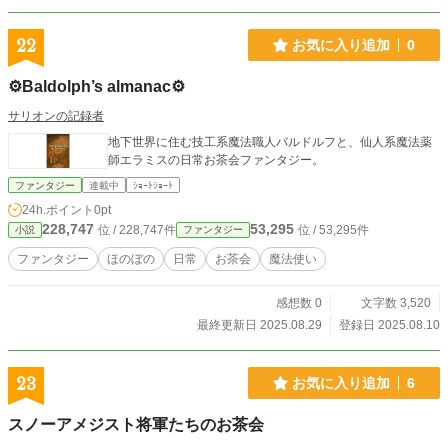
22
お気に入り追加
0
⚙Baldolph’s almanac⚙
サリオンの記録者
地下世界に住む技工系魔法職人バルドルフと、仙人系魔法薬
師エラミスの日常お茶会ファンタジー。
ファンタジー
連載中
ｼｮｰﾄｼｮｰﾄ
24h.ポイント
0pt
228,747
53,295
位 / 228,747件
位 / 53,295件
小説
ファンタジー
ファンタジー
ほのぼの
日常
お茶会
魔法使い
感想数 0
文字数 3,520
最終更新日 2025.08.29
登録日 2025.08.10
23
お気に入り追加
6
スノーアメジスト将軍たちのお茶会