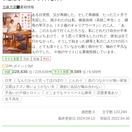
当麻月菜
書籍情報
ある日突然、父が再婚した。そして再婚後、たった三ヶ月で
失踪した。 残されたのは私、橋坂由依（高校二年生）と、継
母の琴子さん（３２歳のキャリアウーマン）の二人。 「あ
あ、この人も出て行くんだろうな。私にどれだけ自分が不幸
かをぶちまけて」 そう思って覚悟もしたけれど、彼女は出て
行かなかった。 そうして始まった継母と私の二人だけの日々
は、とても淡々としていながら酷く穏やかで、極めて平凡な
ものでした。 ※他のサイトにも重複投稿しています。
ライト文芸
完結
長編
R15
24h.ポイント
0pt
228,636
9,589
位 / 228,636件
位 / 9,589件
小説
ライト文芸
日常
なんだかんだ言ってほのぼの
じんわり
血のつながりが無い家族
父親はクズ／救いようがない夫
微妙に会話が噛み合わない
手負いの子猫ヒロイン
どこまでもマイペースな継母
恋愛要素あり
女子高生
感想数 0
文字数 133,284
最終更新日 2024.04.13
登録日 2022.04.30