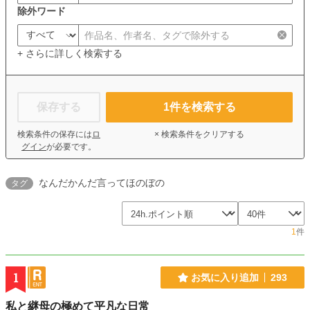
除外ワード
+ さらに詳しく検索する
保存する
1
件を検索する
検索条件の保存には
ロ
× 検索条件をクリアする
グイン
が必要です。
なんだかんだ言ってほのぼの
タグ
1
件
1
お気に入り追加
293
私と継母の極めて平凡な日常