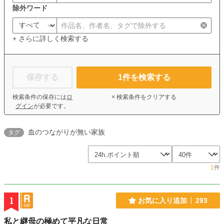
除外ワード
+ さらに詳しく検索する
保存する
1
件を検索する
検索条件の保存には
ロ
× 検索条件をクリアする
グイン
が必要です。
血のつながりが無い家族
タグ
1
件
1
お気に入り追加
293
私と継母の極めて平凡な日常