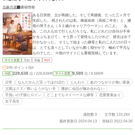
当麻月菜
書籍情報
ある日突然、父が再婚した。そして再婚後、たった三ヶ月で
失踪した。 残されたのは私、橋坂由依（高校二年生）と、継
母の琴子さん（３２歳のキャリアウーマン）の二人。 「あ
あ、この人も出て行くんだろうな。私にどれだけ自分が不幸
かをぶちまけて」 そう思って覚悟もしたけれど、彼女は出て
行かなかった。 そうして始まった継母と私の二人だけの日々
は、とても淡々としていながら酷く穏やかで、極めて平凡な
ものでした。 ※他のサイトにも重複投稿しています。
ライト文芸
完結
長編
R15
24h.ポイント
0pt
228,638
9,589
位 / 228,638件
位 / 9,589件
小説
ライト文芸
日常
なんだかんだ言ってほのぼの
じんわり
血のつながりが無い家族
父親はクズ／救いようがない夫
微妙に会話が噛み合わない
手負いの子猫ヒロイン
どこまでもマイペースな継母
恋愛要素あり
女子高生
感想数 0
文字数 133,284
最終更新日 2024.04.13
登録日 2022.04.30