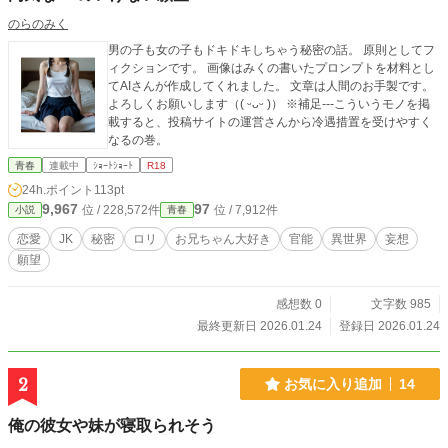
のらのみく
男の子も女の子もドキドキしちゃう秘密の話。 原則としてフ
ィクションです。 画像はみくの書いたプロンプトを材料とし
てAIさんが作成してくれました。 文章は人間のお手製です。
よろしくお願いします（( ᵕᴗᵕ )） ※補足---こういうモノを掲
載すると、投稿サイトの運営さんから冷遇措置を受けやすく
なるの巻。
青春
連載中
ｼｮｰﾄｼｮｰﾄ
R18
24h.ポイント
113pt
9,967
97
位 / 228,572件
位 / 7,912件
小説
青春
恋愛
JK
秘密
ロリ
お兄ちゃん大好き
官能
異世界
妄想
願望
感想数 0
文字数 985
最終更新日 2026.01.24
登録日 2026.01.24
2
お気に入り追加
14
俺の彼女や妹が寝取られそう