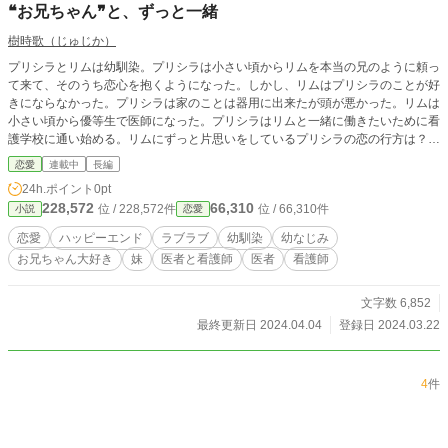
❝お兄ちゃん❞と、ずっと一緒
樹時歌（じゅじか）
プリシラとリムは幼馴染。プリシラは小さい頃からリムを本当の兄のように頼っ
て来て、そのうち恋心を抱くようになった。しかし、リムはプリシラのことが好
きにならなかった。プリシラは家のことは器用に出来たが頭が悪かった。リムは
小さい頃から優等生で医師になった。プリシラはリムと一緒に働きたいために看
護学校に通い始める。リムにずっと片思いをしているプリシラの恋の行方は？リ
ムは振り向いてくれるのか？
恋愛
連載中
長編
24h.ポイント
0pt
228,572
66,310
位 / 228,572件
位 / 66,310件
小説
恋愛
恋愛
ハッピーエンド
ラブラブ
幼馴染
幼なじみ
お兄ちゃん大好き
妹
医者と看護師
医者
看護師
文字数 6,852
最終更新日 2024.04.04
登録日 2024.03.22
4
件