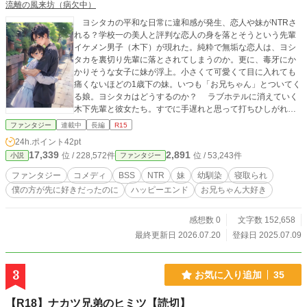
流離の風来坊（病欠中）
ヨシタカの平和な日常に違和感が発生、恋人や妹がNTRさ
れる？学校一の美人と評判な恋人の身を落とそうという先輩
イケメン男子（木下）が現れた。純粋で無垢な恋人は、ヨシ
タカを裏切り先輩に落とされてしまうのか。更に、毒牙にか
かりそうな女子に妹が浮上。小さくて可愛くて目に入れても
痛くないほどの1歳下の妹。いつも「お兄ちゃん」とついてく
る娘。ヨシタカはどうするのか？ ラブホテルに消えていく
木下先輩と彼女たち。すでに手遅れと思って打ちひしがれる
ヨシタカであった。しかし本当は……？ ★日常に違和感が
ファンタジー
連載中
長編
R15
徐々に出てきて、最後にキャラが別の世界にいることに気付
24h.ポイント
42pt
きます。大きく事態が動き出すまでは只のラブコメに見えま
17,339
2,891
位 / 228,572件
位 / 53,243件
小説
ファンタジー
す。 但し、成長する先の作品までは残念主人公！ ★かなりの
話数を削除いたしました。
ファンタジー
コメディ
BSS
NTR
妹
幼馴染
寝取られ
僕の方が先に好きだったのに
ハッピーエンド
お兄ちゃん大好き
感想数 0
文字数 152,658
最終更新日 2026.07.20
登録日 2025.07.09
3
お気に入り追加
35
【R18】ナカツ兄弟のヒミツ【読切】