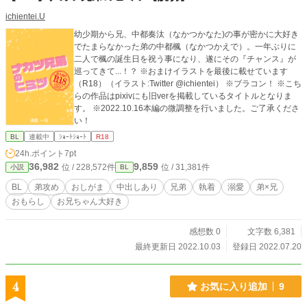
ichientei.U
幼少期から兄、中都奏汰（なかつかなた)の事が密かに大好き
でたまらなかった弟の中都楓（なかつかえで）。一年ぶりに
二人で楓の誕生日を祝う事になり、遂にその『チャンス』が
巡ってきて...！？ ※おまけイラストを最後に載せています
（R18）（イラスト:Twitter @ichientei） ※ブラコン！ ※こち
らの作品はpixivにも旧verを掲載しているタイトルとなりま
す。 ※2022.10.16本編の微調整を行いました。ご了承くださ
い！
BL
連載中
ｼｮｰﾄｼｮｰﾄ
R18
24h.ポイント
7pt
36,982
9,859
位 / 228,572件
位 / 31,381件
小説
BL
BL
弟攻め
おしがま
中出しあり
兄弟
執着
溺愛
弟×兄
おもらし
お兄ちゃん大好き
感想数 0
文字数 6,381
最終更新日 2022.10.03
登録日 2022.07.20
4
お気に入り追加
9