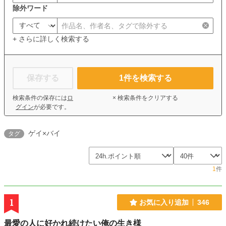
除外ワード
+ さらに詳しく検索する
保存する
1
件を検索する
検索条件の保存には
ロ
× 検索条件をクリアする
グイン
が必要です。
ゲイ×バイ
タグ
1
件
1
お気に入り追加
346
最愛の人に好かれ続けたい俺の生き様