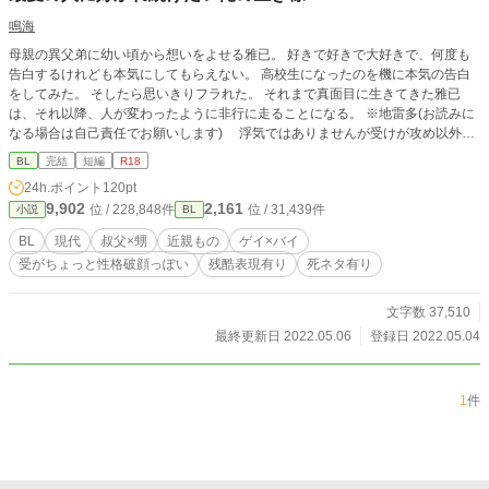
鳴海
母親の異父弟に幼い頃から想いをよせる雅已。 好きで好きで大好きで、何度も
告白するけれども本気にしてもらえない。 高校生になったのを機に本気の告白
をしてみた。 そしたら思いきりフラれた。 それまで真面目に生きてきた雅已
は、それ以降、人が変わったように非行に走ることになる。 ※地雷多(お読みに
なる場合は自己責任でお願いします) 浮気ではありませんが受けが攻め以外と
関係する表現があります。 死ネタがあるので切なさ成分も含みます。 全6話
BL
完結
短編
R18
24h.ポイント
120pt
9,902
2,161
位 / 228,848件
位 / 31,439件
小説
BL
BL
現代
叔父×甥
近親もの
ゲイ×バイ
受がちょっと性格破顔っぽい
残酷表現有り
死ネタ有り
文字数 37,510
最終更新日 2022.05.06
登録日 2022.05.04
1
件