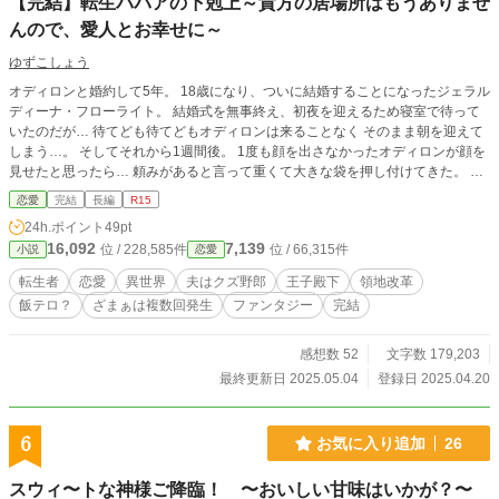
【完結】転生ババアの下剋上～貴方の居場所はもうありませ
んので、愛人とお幸せに～
ゆずこしょう
オディロンと婚約して5年。 18歳になり、ついに結婚することになったジェラル
ディーナ・フローライト。 結婚式を無事終え、初夜を迎えるため寝室で待って
いたのだが… 待てども待てどもオディロンは来ることなく そのまま朝を迎えて
しまう…。 そしてそれから1週間後。 1度も顔を出さなかったオディロンが顔を
見せたと思ったら… 頼みがあると言って重くて大きな袋を押し付けてきた。 そ
してその中を見てみると… 産まれたばかりの子供が入っていた。 「本当に腹が
恋愛
完結
長編
R15
立つわ！98歳まで生き抜いたババアの根性舐めるんじゃないわよ。ここまで来
24h.ポイント
49pt
たらオディロンとその愛人をけちょんけちょんにしてやるんだから！」
16,092
7,139
位 / 228,585件
位 / 66,315件
小説
恋愛
転生者
恋愛
異世界
夫はクズ野郎
王子殿下
領地改革
飯テロ？
ざまぁは複数回発生
ファンタジー
完結
感想数 52
文字数 179,203
最終更新日 2025.05.04
登録日 2025.04.20
6
お気に入り追加
26
スウィ〜トな神様ご降臨！ 〜おいしい甘味はいかが？〜