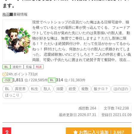
ます。
梅花
書籍情報
現世でペットショップの店員だった俺はある日帰宅途中、猫
を構っているとその場所に車が突っ込んでくる。 フェードア
ウトしてから目が覚めた先にいたのは美形揃いの獣人達。 動
物が好きな俺は、無償でご奉仕しますよ？ ただし獣体に限
る！？ ただいま絶賛餌付け中、だって生活がかかってるから
ねっ！ 餌付けしたら、何故かふたりの獣人に求婚されてしま
った。 恋愛経験無いのにどうしろと？ 二人の伴侶と優しい義
両親、可愛い子供たちに囲まれて絶賛子育て奮闘中。 現在、
ムーンライトにて改稿しながら配信中。 イチャイチャは★が
BL
連載中
長編
R18
つきます。 ☆は改稿済。 改稿したら1話が2000 文字になるよ
24h.ポイント
731pt
うにニコイチにしていきたいと思います。
1,811
314
位 / 228,585件
位 / 31,383件
小説
BL
BL
異世界
転生
獣人
溺愛
総受
複数
飯テロ？
ほのぼの
ほっこり
感想数 264
文字数 742,238
最終更新日 2026.07.31
登録日 2021.01.09
2
お気に入り追加
3,667