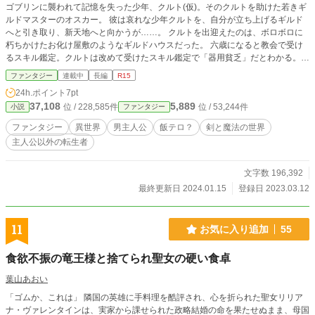
ゴブリンに襲われて記憶を失った少年、クルト(仮)。そのクルトを助けた若きギ
ルドマスターのオスカー。 彼は哀れな少年クルトを、自分が立ち上げるギルド
へと引き取り、新天地へと向かうが……。 クルトを出迎えたのは、ボロボロに
朽ちかけたお化け屋敷のようなギルドハウスだった。 六歳になると教会で受け
るスキル鑑定。クルトは改めて受けたスキル鑑定で「器用貧乏」だとわかる。
全ての能力において平均、もしくは初級レベルのまま成長できないハズレスキル
ファンタジー
連載中
長編
R15
と嫌われる「器用貧乏」 しかもオスカーは、幼馴染である仲間からギルドの加
24h.ポイント
7pt
入をすっぽかされ窮地に陥る。 果たしてクルトとオスカーはギルドを無事に立
37,108
5,889
位 / 228,585件
位 / 53,244件
小説
ファンタジー
ち上げランクを上げていくことができるのか？ ギルドの仲間を増やして、ダン
ジョン攻略に挑めるのか？ そして……クルトの隠されたスキル「異世界レシ
ファンタジー
異世界
男主人公
飯テロ？
剣と魔法の世界
ピ」の真の能力とは？ ギルドハウスを整え、しかも畑も薬草畑も家畜も揃え
主人公以外の転生者
て、いつのまにか快適住空間へ変貌し、追い詰められて挑戦したダンジョンのハ
ズレドロップが美味しい調味料だったりして。 強くて気のよい仲間も増えてい
くオスカーのギルド。 そして…………クルトの正体は？ ほぼ、テンプレ展開で
文字数 196,392
すが、よろしくお願いします！ ※更新は不定期です。 ※設定はゆるゆるで、ご
最終更新日 2024.01.15
登録日 2023.03.12
都合主義です。ごめんなさい。 ※小説家になろう様、カクヨム様にも掲載して
います。
11
お気に入り追加
55
食欲不振の竜王様と捨てられ聖女の硬い食卓
葉山あおい
「ゴムか、これは」 隣国の英雄に手料理を酷評され、心を折られた聖女リリア
ナ・ヴァレンタインは、実家から課せられた政略結婚の命を果たせぬまま、母国