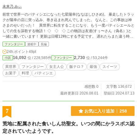
未来乃 みぃ
前世で世界一のパティシエになった七星陽幸(ななほしひさめ)。 暴走したトラッ
クが陽幸の店に突っ込み、巻き込まれ死んでしまった。 なんと、この事故は神
さまのせいだった！ 異世界に転生することになり、もう一度パティシエールと
しての生を謳歌する物語！ ◇ ◇ ◇ この物語は友達(すぅ〜さん（偽名）)と
一緒に書いています！ 更新は日曜12時にする予定です。 遅れたらまた違う時間
になりますが、更新はします。 感想お待ちしてます！ いいね・お気に入り登録
ファンタジー
連載中
長編
もよろしくお願いします！
24h.ポイント
49pt
16,092
2,730
位 / 228,585件
位 / 53,244件
小説
ファンタジー
異世界
ファンタジー
女主人公
飯テロ？
最強
スイーツ
お菓子
料理
パティシエ
感想数 0
文字数 136,672
最終更新日 2026.08.01
登録日 2024.07.13
7
お気に入り追加
258
荒地に配属された食いしん坊聖女。いつの間にかラスボス認
定されていたようです。