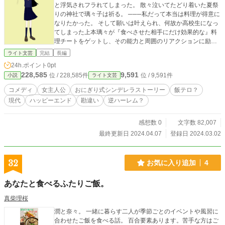
と浮気されフラれてしまった。 散々泣いてたどり着いた夏祭
りの神社で璃々子は祈る。 ───私だって本当は料理が得意に
なりたかった。 そして願いは叶えられ、何故か高校生になっ
てしまった上本璃々が『食べさせた相手にだけ効果的な』料
理チートをゲットし、その能力と周囲のリアクションに励ま
され料理？？？を頑張ってみる話！目指すは元彼への復
ライト文芸
完結
長編
讐！！尚、どうしてか騒ぎになってる模様。 小説家になろ
24h.ポイント
0pt
う、ハーメルンにも投稿しています。 ※尚、小説の主人公は
228,585
9,591
位 / 228,585件
位 / 9,591件
小説
ライト文芸
おにぎりしか作りません
コメディ
女主人公
おにぎり式シンデレラストーリー
飯テロ？
現代
ハッピーエンド
勘違い
逆ハーレム？
感想数 0
文字数 82,007
最終更新日 2024.04.07
登録日 2024.03.02
32
お気に入り追加
4
あなたと食べるふたりご飯。
真柴理桜
潤と奈々。 一緒に暮らす二人が季節ごとのイベントや風習に
合わせたご飯を食べる話。 百合要素あります。苦手な方はご