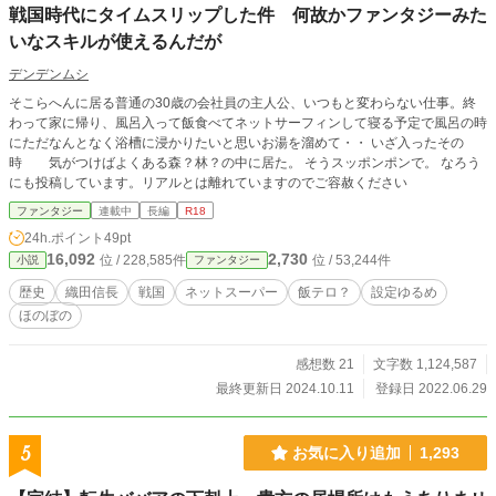
戦国時代にタイムスリップした件 何故かファンタジーみた
いなスキルが使えるんだが
デンデンムシ
そこらへんに居る普通の30歳の会社員の主人公、いつもと変わらない仕事。終
わって家に帰り、風呂入って飯食べてネットサーフィンして寝る予定で風呂の時
にただなんとなく浴槽に浸かりたいと思いお湯を溜めて・・ いざ入ったその
時 気がつけばよくある森？林？の中に居た。 そうスッポンポンで。 なろう
にも投稿しています。リアルとは離れていますのでご容赦ください
ファンタジー
連載中
長編
R18
24h.ポイント
49pt
16,092
2,730
位 / 228,585件
位 / 53,244件
小説
ファンタジー
歴史
織田信長
戦国
ネットスーパー
飯テロ？
設定ゆるめ
ほのぼの
感想数 21
文字数 1,124,587
最終更新日 2024.10.11
登録日 2022.06.29
5
お気に入り追加
1,293