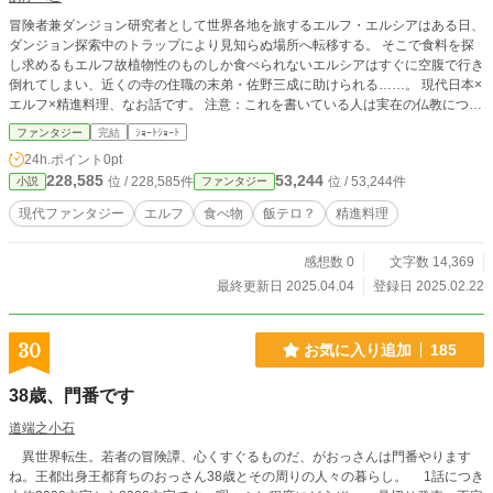
冒険者兼ダンジョン研究者として世界各地を旅するエルフ・エルシアはある日、
ダンジョン探索中のトラップにより見知らぬ場所へ転移する。 そこで食料を探
し求めるもエルフ故植物性のものしか食べられないエルシアはすぐに空腹で行き
倒れてしまい、近くの寺の住職の末弟・佐野三成に助けられる……。 現代日本×
エルフ×精進料理、なお話です。 注意：これを書いている人は実在の仏教につい
て大変疎く、自力で調べていますが間違いも多く含まれるかと思います。ですの
ファンタジー
完結
ｼｮｰﾄｼｮｰﾄ
でこのお話の中ではそうなんだなーぐらいの気持ちで読んでください。
24h.ポイント
0pt
228,585
53,244
位 / 228,585件
位 / 53,244件
小説
ファンタジー
現代ファンタジー
エルフ
食べ物
飯テロ？
精進料理
感想数 0
文字数 14,369
最終更新日 2025.04.04
登録日 2025.02.22
30
お気に入り追加
185
38歳、門番です
道端之小石
異世界転生。若者の冒険譚、心くすぐるものだ、がおっさんは門番やります
ね。王都出身王都育ちのおっさん38歳とその周りの人々の暮らし。 1話につき