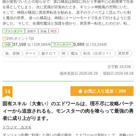
娘が産気づいたとの知らせで、坂口橘花は病院に向かう準備中に心筋梗塞で生命
を落としてしまう。 次に意識が目覚めたとき、ギリシャ神殿風の空間にいた。
そこで、神様が橘花に異世界転生を勧める。 息子のラノベでよく読んでいた剣
と魔法の世界。 迷った橘花は、神様にイージーモードで生きて行けるように交
渉した。 そして、全属性魔法と加護を授かり、異世界へ転生したのだが、転生
先が毒家族のいる伯爵家の次女メイベルだった。 可愛がってくれた祖父母が亡
ファンタジー
連載中
長編
R15
くなり、冷遇が始まったときから、幼馴染と冒険者として生きていくことを決意
24h.ポイント
7pt
する。
37,108
5,889
位 / 228,585件
位 / 53,244件
小説
ファンタジー
旅、冒険
チート
飯テロ？
神
魔法
転生（出戻り？）
異世界
文字数 18,538
最終更新日 2026.06.29
登録日 2026.06.28
14
お気に入り追加
289
固有スキル〈大食い〉のエドワールは、理不尽に攻略パーテ
ィーから追放されるも、モンスターの肉を喰らって最強の勇
者に成り上がります。
トウジマ カズキ
ダンジョン中層に到達した祝いの宴の最中、エドワールは突如として、攻略パー