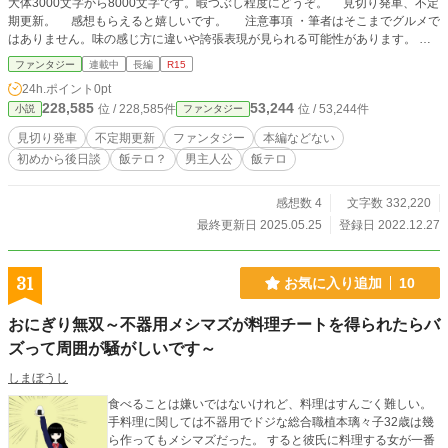
大体3000文字から8000文字です。暇つぶし程度にどうぞ。 見切り発車、不定
期更新。 感想もらえると嬉しいです。 注意事項 ・筆者はそこまでグルメで
はありません。味の感じ方に違いや誇張表現が見られる可能性があります。 ・
筆者はエターナる常習犯です。 前日談の注意事項 ・飯テロないかも ・本編より
ファンタジー
連載中
長編
R15
短いよ（1話、2000文字前後を予定）
24h.ポイント
0pt
228,585
53,244
位 / 228,585件
位 / 53,244件
小説
ファンタジー
見切り発車
不定期更新
ファンタジー
本編などない
初めから後日談
飯テロ？
男主人公
飯テロ
感想数 4
文字数 332,220
最終更新日 2025.05.25
登録日 2022.12.27
31
お気に入り追加
10
おにぎり無双～不器用メシマズが料理チートを得られたらバ
ズって周囲が騒がしいです～
しまぼうし
食べることは嫌いではないけれど、料理はすんごく難しい。
手料理に関しては不器用でドジな総合職植本璃々子32歳は幾
ら作ってもメシマズだった。 すると彼氏に料理する女が一番