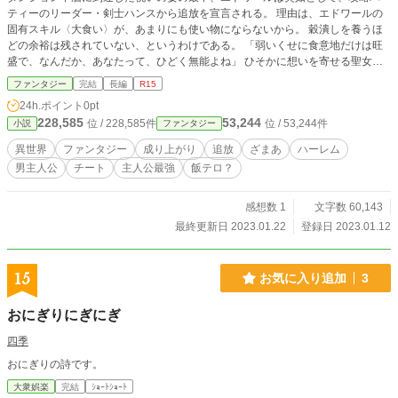
ティーのリーダー・剣士ハンスから追放を宣言される。 理由は、エドワールの
固有スキル〈大食い〉が、あまりにも使い物にならないから。 穀潰しを養うほ
どの余裕は残されていない、というわけである。 「弱いくせに食意地だけは旺
盛で、なんだか、あなたって、ひどく無能よね」 ひそかに想いを寄せる聖女ク
レナから、あげくの果てに、そんな言葉を吐き捨てられる始末。 ダンジョン中
ファンタジー
完結
長編
R15
層に一人取り残されたエドワールは、仕方なく、出口を目指して奔走すること
24h.ポイント
0pt
に。 不幸にも飢えが極限に達し、瀕死寸前に陥ってしまう。そんな時ふと、ダ
228,585
53,244
位 / 228,585件
位 / 53,244件
小説
ファンタジー
ンジョンの罠によってこんがり焼け死んたゴブリンの肉が目に入る。 こいつ、
食えるんじゃないか？ 試しにムッシャムシャ。 すると、たちまちレベルが爆
異世界
ファンタジー
成り上がり
追放
ざまあ
ハーレム
上がり！ おまけに強力な特殊スキルまでをも習得してしまう。 なんと固有ス
男主人公
チート
主人公最強
飯テロ？
キル〈大食い〉は、モンスターを捕食することで莫大な経験値を得られ、さらに
はモンスターの攻撃手段を特殊スキルとしてコピーすることのできる、最強のス
キルだったのだ！ ここから、弱者エドワールの、無双復讐劇が幕を開ける。 も
感想数 1
文字数 60,143
はや敵なしのエドワールは、偶然ダンジョンの出口で美女・エルネットと出会
最終更新日 2023.01.22
登録日 2023.01.12
い、彼女を救うことになる。 どうやら、若い女だけが暮らす彼女の村に、突然
カッパが現れ、身勝手な行いを繰り返しているのだという……。 ※この作品は
カクヨム様でも公開しております。
15
お気に入り追加
3
おにぎりにぎにぎ
四季
おにぎりの詩です。
大衆娯楽
完結
ｼｮｰﾄｼｮｰﾄ