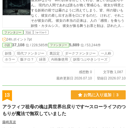
微笑みながら一杯のお茶を出してくれる、優しいおばあちゃ
ん。 現代の人間であれば誰もが抱く警戒心も、彼女が得意と
する妖術の前では霧のように消えてしまう。皆、何の疑いも
なく、彼女の差し出すお茶を口にするのだ。 けれど、それこ
そが彼女の罠。 彼女の本当の正体は、人の「感情」を食らう
妖怪・カタルシス。 彼女が振る舞うお茶と飴は、訪れた人の
心を癒やすためではなく、彼女の好みの味に「感情を調味」
ファンタジー
完結
ｼｮｰﾄｼｮｰﾄ
するためのものだった。 「美味しいご馳走様。……さて、今
24h.ポイント
7pt
日はどんな悩みが私のもとに届くのかしら？」 縁側で繰り広
37,108
5,889
位 / 228,585件
位 / 53,244件
小説
ファンタジー
げられる、美食家妖怪のつぶやき。
妖怪
現代ファンタジー
裏設定
ダークファンタジー
一人称
ホラー
飯テロ？
緑茶
AI画像使用
妖怪つぶやきシリーズ
感想数 0
文字数 1,087
最終更新日 2026.07.10
登録日 2026.07.10
13
お気に入り追加
3
アラフィフ祖母の魂は異世界出戻りです〜スローライフのつ
もりが魔法で無双していました
藤崎真波