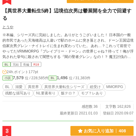
【異世界大量転生5終】辺境伯次男は鬱展開を全力で回避す
る
とうや
※本編、シリーズ共に完結しました。ありがとうございました！ 日本国の一般
的市民であった天海穂高は人違いで駅のホームに突き落とされ、ドーン王国辺境
伯家次男グレン・ナイトレイに生まれ変わっていた。 あれ…？これって前世で
やってたVRMMORPG『ブレイブリー・ドーン』の世界じゃね？待って！俺が浮
気された挙句に殺されて闇堕ちする『闇の聖者グレン』なの！？ 魔王討伐の旅
から帰ってきた俺の前には、浮気相手の腹の上でアンアン言ってる嫁。 うん、
BL
完結
長編
R18
離婚して王都屋敷を更地にしよう！ は？自重？恋愛フラグ？原作強制力？知る
24h.ポイント
177pt
かそんなの後にしろ。俺は忙しい。 無事に離婚できた俺を待っていたのは、嬉
7,579
1,496
位 / 228,585件
位 / 31,383件
小説
BL
しい楽しい開発三昧の生活……の筈だった。 異世界大量転生シリーズ『ナイト
レイ編』開幕です！ 残念なほど中身がぶっ飛んだ儚げ美人総受けの争奪戦。 お
BL
溺愛
異世界
異世界大量転生シリーズ
総受け
MMORPG
相手は兄、勇者、幼馴染み。 シリアスやざまぁはフレーバー程度にほんのり
残酷な描写あり
NL要素有り
飯テロ？
モブ？レあり
と。結婚前後の後半エロ入ってきます。 ********************* * ATTENTION * ****
***************** *オリジンとか、第●世代とか、シリーズ中の独自設定が出ま
す。わからない設定は随時更新する【ネタバレ含む裏設定と登場人物紹介】を見
感想数 36
文字数 162,826
てください。 *タグを良くご確認下さい。苦手な方はご遠慮ください。多忙のた
最終更新日 2021.01.03
登録日 2020.09.07
めコメントのお返事はしません。 *予告なくエロ入るかも知れません。 *毎日12
時更新。
3
お気に入り追加
408