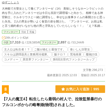
ゆずこしょう
大神殿で大聖女として働くアンネリーゼ（14） 美味しそうなホーンラビットの
肉を手に入れたアンネリーゼは今日も笑顔で調理場へと向かう。 相棒である神
官騎士、ケルネリウスと一緒に調理をし、幸せなお食事タイムの幕開けかと思っ
た矢先。 2人の男女が勢いよく食堂の扉を開けた。 「アンネリーゼ。お前は私
と言う婚約者がいながら他の男と浮気をしていたらしいな！！」 「え？私婚約
者なんて居ないはずですが？」 いつの間にか婚約者ができていて浮気していた
ファンタジー
完結
長編
と濡れ衣を着せられたアンネリーゼ。 「お前との婚約は破棄させてもらおう。
24h.ポイント
42pt
そして、お前を最北端の領地プロセルピナ神殿の配属、アウローラ大神殿の大聖
17,310
2,897
位 / 228,585件
位 / 53,244件
小説
ファンタジー
女はレリア・ゴモリーとする。もちろん私の今後の婚約者もレリアだ。お前のよ
うな女、とっとと消えてしまえ。」 その言葉を聞いた瞬間、アンネリーゼはい
主人公は転生者！？
ご飯が絡むと最強です。
食いしん坊聖女
つの間にか婚約していていつの間にか婚約破棄されたという訳の分からない事実
スキルは調理器具と業務用冷蔵庫。
飯テロ？
荒地発展
魔物討伐
だけが残った。 が…アンネリーゼはそんなこと気にしない。 「王都から出れる
コメディー
異世界ファンタジー
第6回次世代ファンタジーカップ
なんてラッキーじゃない。プロセルピナ神殿の周りは強い魔物が多いと聞くし、
ふふふ…美味しいもの食べられると思うだけでヨダレが止まらないわ！！」 ＊
＊＊＊＊＊＊＊＊＊＊＊＊＊ ✿小説家なろうでも掲載開始いたしました。 こち
文字数 296,273
らの内容のリメイク版となります。少し内容が異なりますのでもし興味がありま
最終更新日 2025.12.03
登録日 2025.10.17
したら読んで貰えると嬉しいです♪
8
お気に入り追加
995
【7人の魔王4】転生したら最弱の村人で、拉致監禁暴行の
フルコンボからの略奪婚(物理)されました。