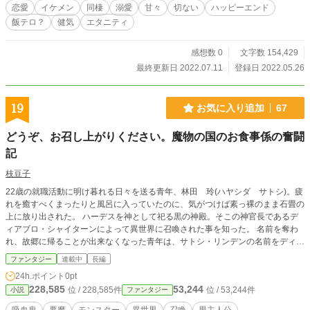
恋愛
イケメン
同棲
溺愛
甘々
切ない
ハッピーエンド
飯テロ？
健気
エタニティ
感想数 0
文字数 154,429
最終更新日 2022.07.11
登録日 2022.05.26
19
お気に入り追加
67
どうぞ、お召し上がりください。魔物の国のお食事係の奮闘
記
枝豆子
22歳の就職活動に明け暮れる日々を送る青年、林田 玲(ハヤシダ サトシ)。疲
れを癒すべくまったりと風呂に入っていたのに、気がつけば素っ裸のまま石畳の
上に放り出された。 ハーデスを神として祀る黒の神殿。そこの神官長であるデ
ィアブロ・シャイターンによって異世界に召喚された事を知った。 名前を奪わ
れ、故郷に帰ることが出来なくなった青年は、サトシ・リンデンの名前をディア
ブロに授けられる。 与えられた仕事は、巫女として生まれたバンパイアの赤ち
ファンタジー
連載中
長編
ゃん、メルルの食糧もといお食事係。 これは、そんなサトシが、バンパイアの
24h.ポイント
0pt
赤ちゃんと新たな人生を幸せに生きる為、食糧としてではなく、お食事係として
228,585
53,244
位 / 228,585件
位 / 53,244件
小説
ファンタジー
奮闘していく物語？ ギリシャ神話などとは、全く関係ございません。