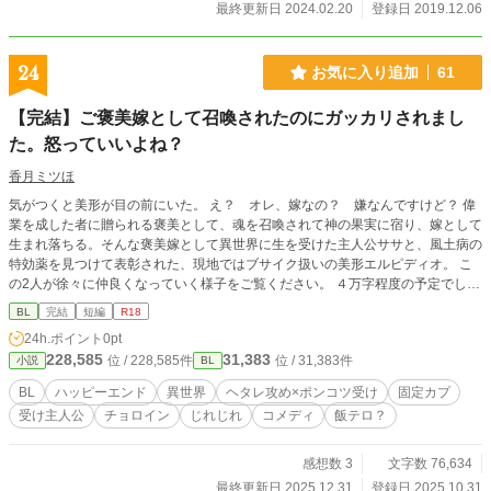
最終更新日 2024.02.20
登録日 2019.12.06
24
お気に入り追加
61
【完結】ご褒美嫁として召喚されたのにガッカリされまし
た。怒っていいよね？
香月ミツほ
気がつくと美形が目の前にいた。 え？ オレ、嫁なの？ 嫌なんですけど？ 偉
業を成した者に贈られる褒美として、魂を召喚されて神の果実に宿り、嫁として
生まれ落ちる。そんな褒美嫁として異世界に生を受けた主人公ササと、風土病の
特効薬を見つけて表彰された、現地ではブサイク扱いの美形エルピディオ。 こ
の2人が徐々に仲良くなっていく様子をご覧ください。 ４万字程度の予定でした
が６万字になりました。 24話で完結です。 BL大賞342位でした。 ありがとうご
BL
完結
短編
R18
ざいました！
24h.ポイント
0pt
228,585
31,383
位 / 228,585件
位 / 31,383件
小説
BL
BL
ハッピーエンド
異世界
ヘタレ攻め×ポンコツ受け
固定カプ
受け主人公
チョロイン
じれじれ
コメディ
飯テロ？
感想数 3
文字数 76,634
最終更新日 2025.12.31
登録日 2025.10.31