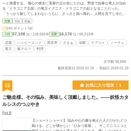
へと帰還する。 傷心の彼女に実家の父が命じたのは、野蛮で凶暴な竜人が治め
る「ドラゴニア王国」の竜王イグニス・ドラゴニアの妃となることだった。
「うっかり殺してしまわないうちに、さっさと国へ帰れ」 人間を見下し冷たく
言い放つイグニス。しかし、リリアナの手料理を食べて態度が一変。それは、普
恋愛
完結
長編
通の人間なら歯が折れる『岩のように硬いステーキ』だったのだが……？ 「う
24h.ポイント
7pt
まい！ こんなに腹に溜まる飯は、生まれて初めてだ！！」 なんとその料理
37,108
16,176
位 / 228,585件
位 / 66,315件
小説
恋愛
は、強靭な顎と胃袋を持つ竜人にとって、最高のスタミナ源だった！ 岩石レベ
ルのパン、鉄線のようなパスタ、鈍器になるクッキー。リリアナが作る硬い料理
恋愛
ハッピーエンド
異世界
ざまぁ
溺愛
ラブコメ
ノーチェ
は、竜王を元気にし、兵士を強化し、いつしか国中から崇拝されることに。 こ
竜王
飯テロ？
料理
れは、料理で幸せを掴んだ出戻り聖女の、痛快ハッピーエンドストーリー。
文字数 98,898
最終更新日 2026.02.26
登録日 2026.01.28
12
お気に入り追加
1
ご馳走様。その悩み、美味しく頂戴しました。――妖怪カタ
ルシスのつぶやき
Fos B
【ショートショート】 悩みや心の澱を抱えた人だけがたどり
着ける、どこか懐かしい「ひみつ茶屋」。 そこでニコニコと