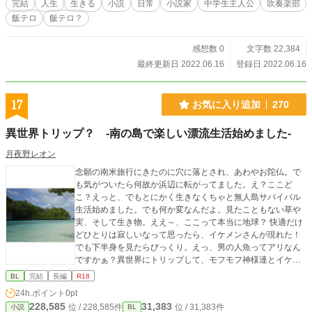
完結
人生
生きる
小説
日常
小説家
中学生主人公
吹奏楽部
飯テロ
飯テロ？
感想数 0
文字数 22,384
最終更新日 2022.06.16
登録日 2022.06.16
17
お気に入り追加
270
異世界トリップ？ -南の島で楽しい漂流生活始めました-
月夜野レオン
念願の南米旅行にきたのに穴に落とされ、あわやお陀仏。で
も気がついたら何故か浜辺に転がってました。え？ここど
こ？えっと、でもとにかく生きなくちゃと無人島サバイバル
生活始めました。でも何か変なんだよ。見たこともない草や
実、そして生き物。ええ～、ここって本当に地球？ 快適だけ
どひとりは寂しいなって思ったら、イケメンさんが現れた！
でも下半身を見たらびっくり。えっ、男の人魚ってアリなん
ですかぁ？異世界にトリップして、モフモフ神様達とイケメ
ン王様に溺愛されるハッピーエンドストーリーです。 途中ま
BL
完結
長編
R18
では飯テロ気味ですが、後半はラブラブになっていきます。
24h.ポイント
0pt
第二章は、リリィの地でのナオの生活や他のカップリングが
228,585
31,383
位 / 228,585件
位 / 31,383件
小説
BL
出てきます。