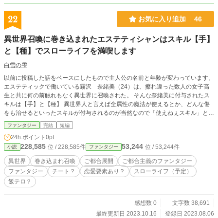
22
お気に入り追加
46
異世界召喚に巻き込まれたエステティシャンはスキル【手】
と【種】でスローライフを満喫します
白雪の雫
以前に投稿した話をベースにしたもので主人公の名前と年齢が変わっています。
エステティックで働いている霧沢 奈緒美（24）は、擦れ違った数人の女子高
生と共に何の前触れもなく異世界に召喚された。 そんな奈緒美に付与されたス
キルは【手】と【種】 異世界人と言えば全属性の魔法が使えるとか、どんな傷
をも治せるといったスキルが付与されるのが当然なので「使えねぇスキル」と国
のトップ達から判断された奈緒美は宮殿から追い出されてしまう。 だが、この
ファンタジー
完結
短編
【手】と【種】というスキル、使いようによっては非常にチートなものだった。
24h.ポイント
0pt
設定はガバガバ+矛盾がある+ご都合主義+深く考えたら負けである事だけは先に
228,585
53,244
位 / 228,585件
位 / 53,244件
小説
ファンタジー
言っておきます。
異世界
巻き込まれ召喚
ご都合展開
ご都合主義のファンタジー
ファンタジー
チート？
恋愛要素あり？
スローライフ（予定）
飯テロ？
感想数 0
文字数 38,691
最終更新日 2023.10.16
登録日 2023.08.06