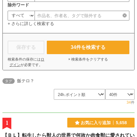
除外ワード
+ さらに詳しく検索する
保存する
34
件を検索する
検索条件の保存には
ロ
× 検索条件をクリアする
グイン
が必要です。
飯テロ？
タグ
34
件
1
お気に入り追加
5,658
【ＢＬ】転生したら獣人の世界で何故か肉食獣に愛されてい