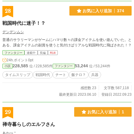
28
お気に入り追加
374
戦国時代に迷子！？
デンデンムシ
普通のサラリーマンがゲームにハマり数々の課金アイテムを使い遊んでいた。と
ある、課金アイテムの副賞を使うと気付けばリアルな戦国時代に飛ばされた！？
ファンタジー
連載中
長編
R18
24h.ポイント
0pt
228,585
53,244
位 / 228,585件
位 / 53,244件
小説
ファンタジー
タイムスリップ
戦国時代
チート
飯テロ？
兵器
感想数 23
文字数 587,118
最終更新日 2023.06.10
登録日 2022.09.23
29
お気に入り追加
1
禅寺暮らしのエルフさん
あかべこ