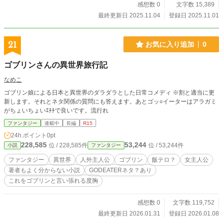
感想数 0
文字数 15,389
最終更新日 2025.11.04
登録日 2025.11.01
21
お気に入り追加
0
ゴブリンさんの異世界旅行記
なめこ
ゴブリン娘による日本と異世界のダラダラとした日常コメディ ※割と適当に更
新します。それとネタ関係の質問にも答えます。あとゴッ○イーターはアラガミ
がちょいちょいｴﾁﾁで良いです。流行れ
ファンタジー
連載中
長編
R15
24h.ポイント
0pt
228,585
53,244
位 / 228,585件
位 / 53,244件
小説
ファンタジー
ファンタジー
異世界
人外主人公
ゴブリン
飯テロ？
女主人公
著者もよく分からない小説
GODEATERネタ？あり
これをゴブリンと言い張れる度胸
感想数 0
文字数 119,752
最終更新日 2026.01.31
登録日 2026.01.08