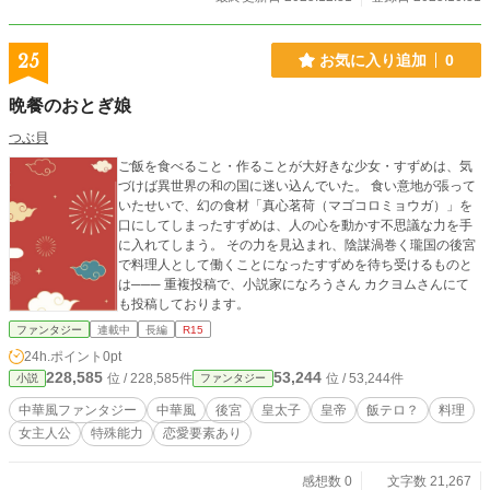
25
お気に入り追加
0
晩餐のおとぎ娘
つぶ貝
ご飯を食べること・作ることが大好きな少女・すずめは、気
づけば異世界の和の国に迷い込んでいた。 食い意地が張って
いたせいで、幻の食材「真心茗荷（マゴコロミョウガ）」を
口にしてしまったすずめは、人の心を動かす不思議な力を手
に入れてしまう。 その力を見込まれ、陰謀渦巻く瓏国の後宮
で料理人として働くことになったすずめを待ち受けるものと
は─── 重複投稿で、小説家になろうさん カクヨムさんにて
も投稿しております。
ファンタジー
連載中
長編
R15
24h.ポイント
0pt
228,585
53,244
位 / 228,585件
位 / 53,244件
小説
ファンタジー
中華風ファンタジー
中華風
後宮
皇太子
皇帝
飯テロ？
料理
女主人公
特殊能力
恋愛要素あり
感想数 0
文字数 21,267