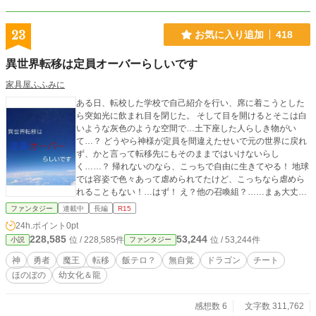
23
お気に入り追加
418
異世界転移は定員オーバーらしいです
家具屋ふふみに
ある日、転校した学校で自己紹介を行い、席に着こうとした
ら突如光に飲まれ目を閉じた。 そして目を開けるとそこは白
いような灰色のような空間で…土下座した人らしき物がい
て…？ どうやら神様が定員を間違えたせいで元の世界に戻れ
ず、かと言って転移先にもそのままではいけないらし
く……？ 帰れないのなら、こっちで自由に生きてやる！ 地球
では容姿で色々あって虐められてたけど、こっちなら虐めら
れることもない！…はず！ え？他の召喚組？……まぁ大丈夫
でしょ！ そんなこんなで少女？は健気に自由に異世界を生き
ファンタジー
連載中
長編
R15
る！ ………でもさぁ。『龍』はないでしょうよ… ほのぼの書
24h.ポイント
0pt
いていきますので、ゆっくり目の更新になると思います。長
228,585
53,244
位 / 228,585件
位 / 53,244件
小説
ファンタジー
い目で見ていただけると嬉しいです。 小説家になろう様でも
投稿しています。
神
勇者
魔王
転移
飯テロ？
無自覚
ドラゴン
チート
ほのぼの
幼女化＆龍
感想数 6
文字数 311,762