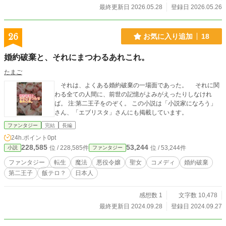
最終更新日 2026.05.28
登録日 2026.05.26
26
お気に入り追加
18
婚約破棄と、それにまつわるあれこれ。
たまご
それは、よくある婚約破棄の一場面であった。 それに関
わる全ての人間に、前世の記憶がよみがえったりしなけれ
ば。 注:第二王子をのぞく。 この小説は「小説家になろう」
さん、「エブリスタ」さんにも掲載しています。
ファンタジー
完結
長編
24h.ポイント
0pt
228,585
53,244
位 / 228,585件
位 / 53,244件
小説
ファンタジー
ファンタジー
転生
魔法
悪役令嬢
聖女
コメディ
婚約破棄
第二王子
飯テロ？
日本人
感想数 1
文字数 10,478
最終更新日 2024.09.28
登録日 2024.09.27