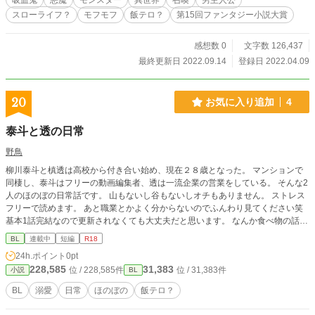
吸血鬼
悪魔
モンスター
異世界
召喚
男主人公
スローライフ？
モフモフ
飯テロ？
第15回ファンタジー小説大賞
感想数 0
文字数 126,437
最終更新日 2022.09.14
登録日 2022.04.09
20
お気に入り追加
4
泰斗と透の日常
野鳥
柳川泰斗と槙透は高校から付き合い始め、現在２８歳となった。 マンションで
同棲し、泰斗はフリーの動画編集者、透は一流企業の営業をしている。 そんな2
人のほのぼの日常話です。 山もないし谷もないしオチもありません。 ストレス
フリーで読めます。 あと職業とかよく分からないのでふんわり見てください笑
基本1話完結なので更新されなくても大丈夫だと思います。 なんか食べ物の話ば
っかり書いてる。
BL
連載中
短編
R18
24h.ポイント
0pt
228,585
31,383
位 / 228,585件
位 / 31,383件
小説
BL
BL
溺愛
日常
ほのぼの
飯テロ？