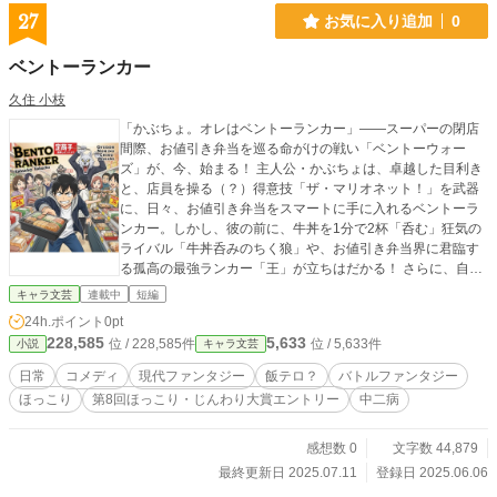
27
お気に入り追加
0
ベントーランカー
久住 小枝
「かぶちょ。オレはベントーランカー」――スーパーの閉店
間際、お値引き弁当を巡る命がけの戦い「ベントーウォー
ズ」が、今、始まる！ 主人公・かぶちょは、卓越した目利き
と、店員を操る（？）得意技「ザ・マリオネット！」を武器
に、日々、お値引き弁当をスマートに手に入れるベントーラ
ンカー。しかし、彼の前に、牛丼を1分で2杯「呑む」狂気の
ライバル「牛丼呑みのちく狼」や、お値引き弁当界に君臨す
る孤高の最強ランカー「王」が立ちはだかる！ さらに、自ら
割引シールを貼り直す禁断の裏技「セルフ値引き」を使う無
キャラ文芸
連載中
短編
法者も現れ、戦場は混迷を極める。 個性豊かなランカーたち
24h.ポイント
0pt
が、プライドと食への執念をかけて激突する、知略とスピー
228,585
5,633
位 / 228,585件
位 / 5,633件
小説
キャラ文芸
ドのお値引き弁当争奪戦、開幕！
日常
コメディ
現代ファンタジー
飯テロ？
バトルファンタジー
ほっこり
第8回ほっこり・じんわり大賞エントリー
中二病
感想数 0
文字数 44,879
最終更新日 2025.07.11
登録日 2025.06.06