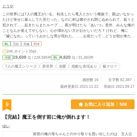
とうや
この世界には7人の魔王がいる。 転生したら竜人とかいう種族で、親はいなかっ
たけど幸せに暮らしてた筈だった。なのに村は燃やされ閉じ込められて、延々と
犯されて……起きたらまたループ…。夜が明けたら『あいつ』意外、みんな俺の
ことなんか覚えてやしない。心が壊れない方がおかしいだろ？ けれど、俺に
『嫁になれ』っていうおかしな男が現れた。……お前だって…どうせ朝が来たら
俺のことなんか忘れるくせに。 「明日まであんたが俺を忘れてなけりゃ……嫁
BL
完結
長編
R18
でもなんでもなってやるよ…っ！」 『ほー？忘れんなよ？その言葉』 聴覚を封
24h.ポイント
35pt
じられた戦闘狂魔王×ピンクの竜種かわい子ちゃん *******************************
19,609
4,820
位 / 228,585件
位 / 31,383件
小説
BL
************* ATTENTION ***************************************
***** ＊独自設定があります。随時更新の【人物紹介とネタバレ含む裏設定】を
7人の魔王シリーズ
異世界
溺愛
残酷な表現あり
飯テロ？
参考にしてください。 ＊人道に反する残酷な表現があります。シリーズでわか
るように、これは『神々が統治した世界が滅びる物語』です。善人悪人関係なく
感想数 16
文字数 82,387
死にます。グロ、胸糞注意報です。 ＊監禁、レイプ、児童虐待などの表現が序
盤にあります。 ＊コメントは返せませんが、ありがたく拝読してから認証して
最終更新日 2021.11.22
登録日 2021.09.17
います(*´ω｀*)
9
お気に入り追加
508
【完結】魔王を倒す前に俺が倒れます！
ゆい
前世の俺の母ちゃんとのやり取りを思い出したのは、主人公