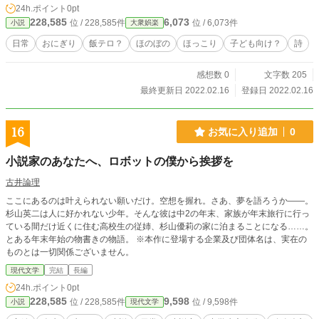
24h.ポイント
0pt
228,585
6,073
位 / 228,585件
位 / 6,073件
小説
大衆娯楽
日常
おにぎり
飯テロ？
ほのぼの
ほっこり
子ども向け？
詩
感想数 0
文字数 205
最終更新日 2022.02.16
登録日 2022.02.16
16
お気に入り追加
0
小説家のあなたへ、ロボットの僕から挨拶を
古井論理
ここにあるのは叶えられない願いだけ。空想を握れ。さあ、夢を語ろうか――。
杉山英二は人に好かれない少年。そんな彼は中2の年末、家族が年末旅行に行っ
ている間だけ近くに住む高校生の従姉、杉山優莉の家に泊まることになる……。
とある年末年始の物書きの物語。 ※本作に登場する企業及び団体名は、実在の
ものとは一切関係ございません。
現代文学
完結
長編
24h.ポイント
0pt
228,585
9,598
位 / 228,585件
位 / 9,598件
小説
現代文学