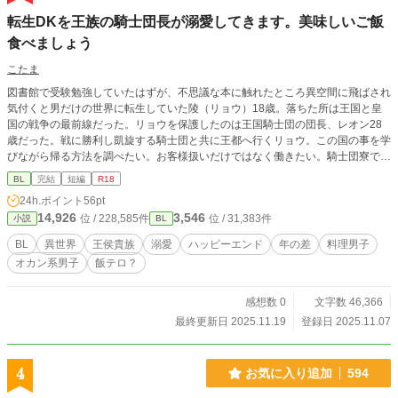
転生DKを王族の騎士団長が溺愛してきます。美味しいご飯
食べましょう
こたま
図書館で受験勉強していたはずが、不思議な本に触れたところ異空間に飛ばされ
気付くと男だけの世界に転生していた陵（リョウ）18歳。落ちた所は王国と皇
国の戦争の最前線だった。リョウを保護したのは王国騎士団の団長、レオン28
歳だった。戦に勝利し凱旋する騎士団と共に王都へ行くリョウ。この国の事を学
びながら帰る方法を調べたい。お客様扱いだけではなく働きたい。騎士団寮で料
理をさせて貰い、美味しい料理で騎士団皆の胃袋を掴みアイドルに。王族である
BL
完結
短編
R18
公爵子息の団長レオンから求愛されるハッピーエンドです。
24h.ポイント
56pt
14,926
3,546
位 / 228,585件
位 / 31,383件
小説
BL
BL
異世界
王侯貴族
溺愛
ハッピーエンド
年の差
料理男子
オカン系男子
飯テロ？
感想数 0
文字数 46,366
最終更新日 2025.11.19
登録日 2025.11.07
4
お気に入り追加
594