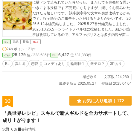
に壁ドンで迫られていた時だった。 またしても突発的な思い
つきによる投稿です 不定期になりますが、楽しくお読みいた
だけたら嬉しいです。 誤字脱字等で文章を突然改稿するかも
です。誤字脱字のご報告をいただけるとありがたいです。 20
25.5.12本編完結しました。 2025.5.27番外編完結しました。
2025.10.26ムーンライトノベル様に投稿しました。細かい箇
所は改稿しているので、アルファポリスとは多少内容が変わ
っています。
BL
完結
長編
R18
24h.ポイント
21pt
25,179
6,427
位 / 228,585件
位 / 31,383件
小説
BL
BL
異世界
恋愛
コメディあり
輪廻転生
飯テロ？
3Pあり
感想数 9
文字数 224,280
最終更新日 2025.05.27
登録日 2025.04.04
10
お気に入り追加
172
「異世界レシピ」スキルで新人ギルドを全力サポートして、
成り上がります！
沢野 りお
書籍情報