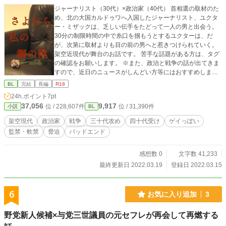
ジャーナリスト（30代）×政治家（40代） 首相選の取材のた
め、北の大国カルドゥワへ入国したジャーナリスト、ユクタ
ー・ミザックは、乏しい伝手をたどって一人の男と出会う。
30分の制限時間の中で糸口を掴もうとするユクターは、だ
が、次第に取材よりも目の前の男へと惹きつけられていく。
架空近現代が舞台のお話です。 苦手な話題がある方は、タグ
の確認をお願いします。 ※また、政治と戦争の話が出てきま
すので、近日のニュースがしんどい方等にはおすすめしませ
ん。 ご了承いただければ幸いです。 この小説はムーンライト
BL
完結
長編
R18
ノベルズ・カクヨムにも掲載しています。
24h.ポイント
7pt
37,056
9,917
位 / 228,607件
位 / 31,390件
小説
BL
架空現代
政治家
戦争
三十代攻め
四十代受け
ゲイっぽい
監禁・軟禁
脅迫
バッドエンド
感想数 0
文字数 41,233
最終更新日 2022.03.19
登録日 2022.03.15
6
お気に入り追加
3
野党新人候補×与党三世議員の元セフレが再会して再燃する