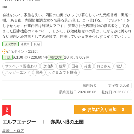
lila
会社を失い、家族を失い、四国の山奥でひっそり暮らしていた元経営者・田尾一
樹。 ある夜、内閣情報調査室を名乗る男が現れ、こう告げる。 「アルバイトを
しませんか。仕事内容は総理大臣です」 狙撃された現職総理の影武者として始
まった国家機密のアルバイト。しかし、政治経験ゼロの男は、しがらみに縛られ
ない発想と経営者としての経験で、停滞していた日本を少しずつ変えていく。
「偽物」のはずだった男が、いつしか国民に必要とされる「本物」の総理大臣へ
現代文学
連載中
長編
――。 ＿＿そして、現職総理の狙撃犯の黒幕は・・・・・。
24h.ポイント
221pt
6,130
28
位 / 228,607件
位 / 9,609件
小説
現代文学
サスペンス要素あり
政治家
狙撃
国会
災害
おじさん
犯人
ハッピーエンド
黒幕
カクヨムでも投稿
感想数 0
文字数 6,058
最終更新日 2026.08.06
登録日 2026.08.03
2
お気に入り追加
0
エルフエナジー Ⅰ 赤黒い眼の王国
星崎 ヒロア