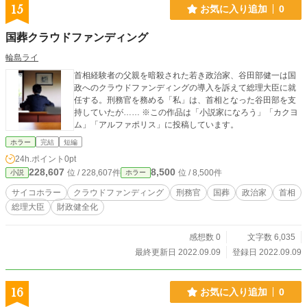
15
お気に入り追加
0
国葬クラウドファンディング
輪島ライ
首相経験者の父親を暗殺された若き政治家、谷田部健一は国
政へのクラウドファンディングの導入を訴えて総理大臣に就
任する。刑務官を務める「私」は、首相となった谷田部を支
持していたが…… ※この作品は「小説家になろう」「カクヨ
ム」「アルファポリス」に投稿しています。
ホラー
完結
短編
24h.ポイント
0pt
228,607
8,500
位 / 228,607件
位 / 8,500件
小説
ホラー
サイコホラー
クラウドファンディング
刑務官
国葬
政治家
首相
総理大臣
財政健全化
感想数 0
文字数 6,035
最終更新日 2022.09.09
登録日 2022.09.09
16
お気に入り追加
0