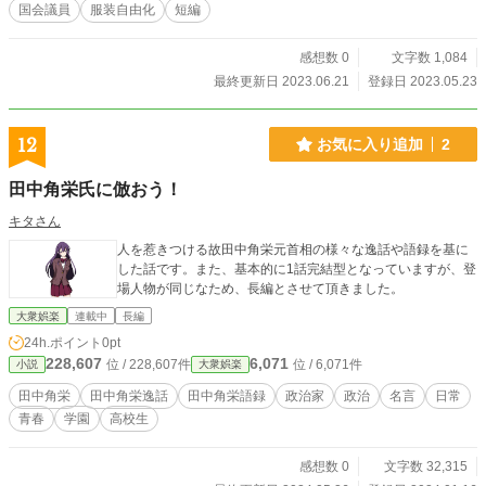
国会議員
服装自由化
短編
感想数 0
文字数 1,084
最終更新日 2023.06.21
登録日 2023.05.23
12
お気に入り追加
2
田中角栄氏に倣おう！
キタさん
人を惹きつける故田中角栄元首相の様々な逸話や語録を基に
した話です。また、基本的に1話完結型となっていますが、登
場人物が同じなため、長編とさせて頂きました。
大衆娯楽
連載中
長編
24h.ポイント
0pt
228,607
6,071
位 / 228,607件
位 / 6,071件
小説
大衆娯楽
田中角栄
田中角栄逸話
田中角栄語録
政治家
政治
名言
日常
青春
学園
高校生
感想数 0
文字数 32,315