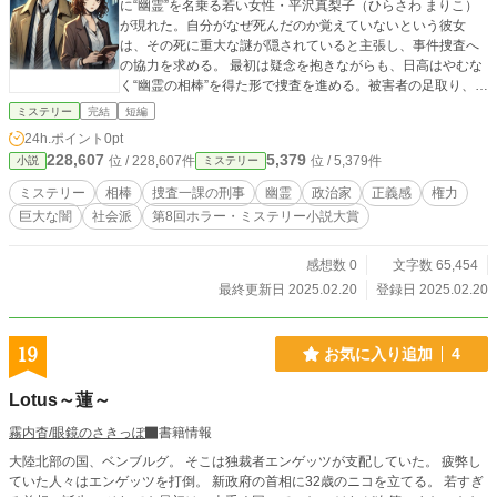
に“幽霊”を名乗る若い女性・平沢真梨子（ひらさわ まりこ）
が現れた。自分がなぜ死んだのか覚えていないという彼女
は、その死に重大な謎が隠されていると主張し、事件捜査へ
の協力を求める。 最初は疑念を抱きながらも、日高はやむな
く“幽霊の相棒”を得た形で捜査を進める。被害者の足取り、再
開発企業との利害関係、不審な政治家の動き――その背後に
ミステリー
完結
短編
は巨大な利権と汚職の闇がうごめき、さらに警察上層部まで
24h.ポイント
0pt
もが絡んでいるかもしれない。捜査を妨害する手が次々と迫
228,607
5,379
位 / 228,607件
位 / 5,379件
小説
ミステリー
り、日高は孤立無援の状況へ追い込まれる。 しかし、壁をす
り抜け密室へ入り込むなど、現実離れした“幽霊の力”が捜査の
ミステリー
相棒
捜査一課の刑事
幽霊
政治家
正義感
権力
突破口をもたらし、そして日高の正義感は加速度的に巨大な
巨大な闇
社会派
第8回ホラー・ミステリー小説大賞
闇へ近づいていく。いつか成仏する運命を抱え、日高にしか
その姿も声も届かない真梨子。彼女が追いかけていた“取材メ
モ”は一連の事件の核心を握る鍵だというが、その行方も不明
感想数 0
文字数 65,454
だ。果たして、日高は幽霊の相棒とともに真相を暴き、組織
最終更新日 2025.02.20
登録日 2025.02.20
や権力の圧力を振り切ることができるのか。そして真梨子
は、自身の死の理由を知ったとき、本当にこの世を去ってし
まうのか――。 あの世とこの世をつなぐ“バディ”が挑む、切
19
お気に入り追加
4
なくも熱いミステリー。驚きと哀しみ、そしてわずかな希望
を抱えながら、二人は巨大な闇に立ち向かう。誰もが信じた
Lotus～蓮～
くない真実を追う先に、はたして救いは待っているのか。幽
霊と刑事が紡ぐ、前代未聞の社会派ミステリーの幕が上が
霧内杳/眼鏡のさきっぽ
書籍情報
る。
大陸北部の国、ベンブルグ。 そこは独裁者エンゲッツが支配していた。 疲弊し
ていた人々はエンゲッツを打倒。 新政府の首相に32歳のニコを立てる。 若すぎ