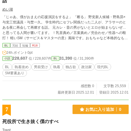
話
めい湖
「じゃあ、僕がおまえの応援演説をするよ」 「断る」 野党新人候補・野島昴×
与党三世議員・与埜一久。 学生時代にセフレ関係だった二人が、アラサーのと
ある夜に再会して再燃する話。 元カレ・昔の男がないとエロが始まらないぜ…
と思ってる人間が書いてます。 ！乳首責め／言葉責め／兜合わせ／性器への殴
打！ 軽いSM（サービス＆マスターの意）風味です。おもちゃなど本格的なもの
はありません。 イチャイチャとスケベは♥のお話です。 三年くらい前にSNSに
BL
完結
短編
R18
流した前半を見つけ、「えっめっちゃエモやん…！」と自家発電して書きまし
24h.ポイント
0pt
た。 いつか続きが書けたらなー。与埜の失脚と、その後の山寺に籠って自堕落
228,607
31,390
位 / 228,607件
位 / 31,390件
小説
BL
で爛れた時間を過ごす二人とか妄想します。 ※現実を参考にした部分もありま
すが、実在の出来事・組織・人物に紐づけるものではありません。 ※難しい題
BL
執着攻め
男前受け
執着
独占欲
政治家
現代BL
材ではありますが、それはそうとしてこういう雰囲気の男たちのセクシーなとこ
SM要素あり
ろが見たいという気持ちで書きました。
感想数 0
文字数 25,559
最終更新日 2025.12.01
登録日 2025.12.01
7
お気に入り追加
0
死役所で生き抜く僕のすべ
Trent