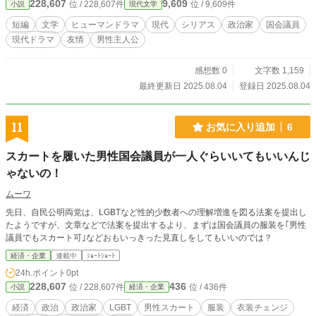
228,607
9,609
位 / 228,607件
位 / 9,609件
小説
現代文学
短編
文学
ヒューマンドラマ
現代
シリアス
政治家
国会議員
現代ドラマ
友情
男性主人公
感想数 0
文字数 1,159
最終更新日 2025.08.04
登録日 2025.08.04
11
お気に入り追加
6
スカートを履いた男性国会議員が一人ぐらいいてもいいんじ
ゃないの！
ムーワ
先日、自民公明両党は、LGBTなど性的少数者への理解増進を図る法案を提出し
たようですが、文章などで法案を提出するより、まずは国会議員の服装を｢男性
議員でもスカート可｣などおもいっきった見直しをしてもいいのでは？
経済・企業
連載中
ｼｮｰﾄｼｮｰﾄ
24h.ポイント
0pt
228,607
436
位 / 228,607件
位 / 436件
小説
経済・企業
経済
政治
政治家
LGBT
男性スカート
服装
衣装チェンジ