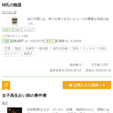
M氏の陰謀
カツオシD
あの万博には、表で公表できないもう一つの重要な目的があ
った。
ホラー
完結
ｼｮｰﾄｼｮｰﾄ
24h.ポイント
0pt
228,607
8,500
位 / 228,607件
位 / 8,500件
小説
ホラー
万博
陰謀
生物学
政治家
地方自治体
首長
ウィルス
吐気
エイリアン
異星人
感想数 0
文字数 2,597
最終更新日 2026.06.10
登録日 2026.06.10
17
お気に入り追加
4
女子高生占い師の事件簿
凪子
佐伯恵果(さえき・けいか)、16歳。 高校生だけど、高校には