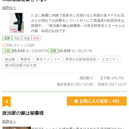
鏡野ゆう
たまに秘書に内緒で息抜きに出掛けると何故か某ＳＰのお兄
さんが現れてお説教をしていく日々に三世議員の結花先生は
辟易中。 『政治家の嫁は秘書様』の幸太郎先生とさーちゃん
の娘、結花のお話です。
恋愛
完結
長編
R18
24h.ポイント
21pt
25,010
10,839
位 / 228,607件
位 / 66,317件
小説
恋愛
政治家
警察官
重光ファミリー
希望が丘駅前商店街
エタニティ
第19回恋愛小説大賞
感想数 0
文字数 103,751
最終更新日 2017.12.08
登録日 2017.12.07
4
お気に入り追加
651
政治家の嫁は秘書様
鏡野ゆう