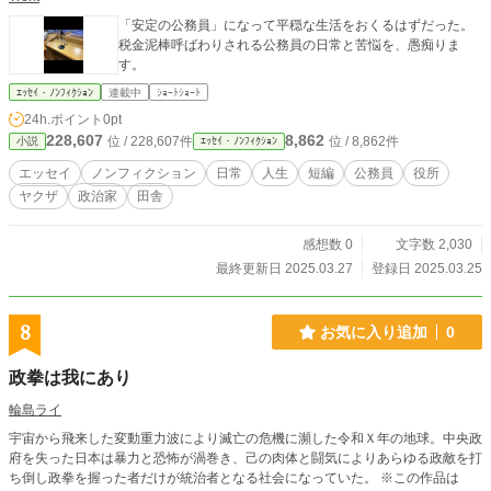
「安定の公務員」になって平穏な生活をおくるはずだった。
税金泥棒呼ばわりされる公務員の日常と苦悩を、愚痴りま
す。
ｴｯｾｲ・ﾉﾝﾌｨｸｼｮﾝ
連載中
ｼｮｰﾄｼｮｰﾄ
24h.ポイント
0pt
228,607
8,862
位 / 228,607件
位 / 8,862件
小説
ｴｯｾｲ・ﾉﾝﾌｨｸｼｮﾝ
エッセイ
ノンフィクション
日常
人生
短編
公務員
役所
ヤクザ
政治家
田舎
感想数 0
文字数 2,030
最終更新日 2025.03.27
登録日 2025.03.25
8
お気に入り追加
0
政拳は我にあり
輪島ライ
宇宙から飛来した変動重力波により滅亡の危機に瀕した令和Ｘ年の地球。中央政
府を失った日本は暴力と恐怖が渦巻き、己の肉体と闘気によりあらゆる政敵を打
ち倒し政拳を握った者だけが統治者となる社会になっていた。 ※この作品は