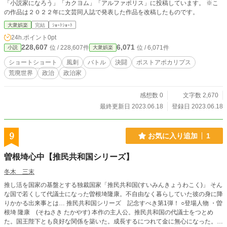
「小説家になろう」「カクヨム」「アルファポリス」に投稿しています。 ※こ
の作品は２０２２年に文芸同人誌で発表した作品を改稿したものです。
大衆娯楽
完結
ｼｮｰﾄｼｮｰﾄ
24h.ポイント
0pt
228,607
6,071
位 / 228,607件
位 / 6,071件
小説
大衆娯楽
ショートショート
風刺
バトル
決闘
ポストアポカリプス
荒廃世界
政治
政治家
感想数 0
文字数 2,670
最終更新日 2023.06.18
登録日 2023.06.18
9
お気に入り追加
1
曽根埼心中【推民共和国シリーズ】
冬木 三末
推し活を国家の基盤とする独裁国家「推民共和国(すいみんきょうわこく)」 そん
な国で若くして代議士になった曽根埼隆康。不自由なく暮らしていた彼の身に降
りかかる出来事とは… 推民共和国シリーズ 記念すべき第1弾！ ○登場人物 ・曽
根埼 隆康 (そねさき たかやす) 本作の主人公。推民共和国の代議士をつとめ
た。国王陛下とも良好な関係を築いた。成長するにつれて金に無心になった。