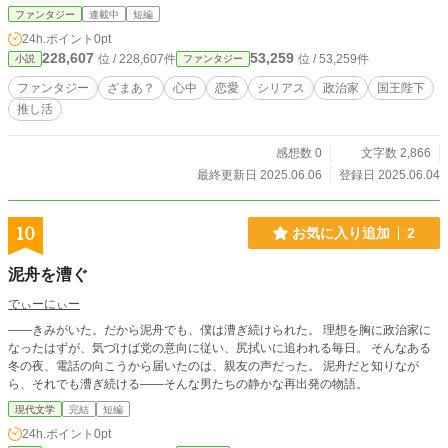
・国王陛下 推民共和国の国家元首。国王として君臨しつつ、政治家、タレン
ファンタジー
連載中
短編
ト、アイドル、定刻鐵道(この国の国鉄)の総裁など、様々な側面を持つ。 ・成瀬
24h.ポイント
0pt
川 彗子 (なるせがわ けいこ) 隆康が惚れた謎の女。
228,607
53,259
位 / 228,607件
位 / 53,259件
小説
ファンタジー
ファンタジー
ざまあ？
心中
恋愛
シリアス
政治家
国王陛下
推し活
感想数 0
文字数 2,866
最終更新日 2025.06.06
登録日 2025.06.04
10
お気に入り追加
2
泥舟を漕ぐ
でぃーにぃー
――きみがいた。だから泥舟でも、僕は漕ぎ続けられた。 理想を胸に政治家に
なったはずが、気づけば党の意向に従い、尻拭いに追われる毎日。 そんなある
冬の夜、電話の向こうから届いたのは、親友の声だった。 泥舟だと知りなが
ら、それでも漕ぎ続ける――そんな男たちの静かな再出発の物語。
現代文学
完結
短編
24h.ポイント
0pt