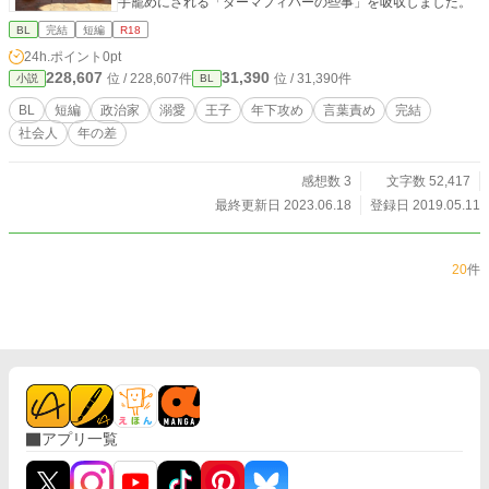
手籠めにされる「ダーマフィバーの些事」を吸収しました。
BL
完結
短編
R18
24h.ポイント
0pt
228,607
31,390
位 / 228,607件
位 / 31,390件
小説
BL
BL
短編
政治家
溺愛
王子
年下攻め
言葉責め
完結
社会人
年の差
感想数 3
文字数 52,417
最終更新日 2023.06.18
登録日 2019.05.11
20
件
アプリ一覧