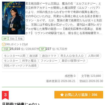
君主統治国イーサム王国は、魔法の石「エルフエナジー」と
王立科学アカデミーが開発した魔法障壁《エルフ・バリア》
により、大戦の焦土からわずか十年で奇跡の復興を遂げた。
その中心にいたのは、民衆から英雄と称えられる若き首相リ
ヴァン・カイザ。 だが、繁栄の裏で政務官たちが次々と失踪
し、王国には不穏な影が広がっていた。 週刊誌≪週刊レガリ
ア≫が報じた衝撃の疑惑――【連続失踪事件の黒幕は、首相
か？】 リヴァンの幼馴染であり、彼を信じる首相秘書官スメ
ラ・ヴェリナは、真相を確かめるため独自調査を開始する。
SF
完結
長編
しかし、彼女が首相府の奥底で目にしたのは、国家を揺るが
24h.ポイント
21pt
す禁忌の研究と、狂気に染まりつつある「同志」の姿だっ
25,010
227
位 / 228,607件
位 / 6,731件
小説
SF
た。 ――信じた正義は、本物か。それとも歪んだ偽物か。 剣
で国を護る軍人ラッセル、筆で真実を伝える記者カザン。 国
モンスター×人間
政治家
政治ドラマ
男主人公/女主人公
人間の闇
家を覆う巨大な陰謀の先で、彼らが辿り着く世界の真実と
モンスター
科学と魔法
ファンタジー
裏切り/復讐/ダーク
は。 緊迫の異世界政治サスペンス・ファンタジー、開幕！
同性バディ×クソデカ感情
感想数 0
文字数 123,880
最終更新日 2026.06.21
登録日 2026.05.30
3
お気に入り追加
356
旦那様は秘書じゃない