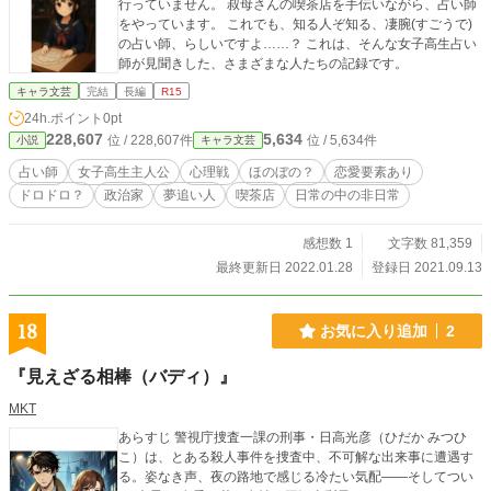
行っていません。 叔母さんの喫茶店を手伝いながら、占い師
をやっています。 これでも、知る人ぞ知る、凄腕(すごうで)
の占い師、らしいですよ……？ これは、そんな女子高生占い
師が見聞きした、さまざまな人たちの記録です。
キャラ文芸
完結
長編
R15
24h.ポイント
0pt
228,607
5,634
位 / 228,607件
位 / 5,634件
小説
キャラ文芸
占い師
女子高生主人公
心理戦
ほのぼの？
恋愛要素あり
ドロドロ？
政治家
夢追い人
喫茶店
日常の中の非日常
感想数 1
文字数 81,359
最終更新日 2022.01.28
登録日 2021.09.13
18
お気に入り追加
2
『見えざる相棒（バディ）』
MKT
あらすじ 警視庁捜査一課の刑事・日高光彦（ひだか みつひ
こ）は、とある殺人事件を捜査中、不可解な出来事に遭遇す
る。姿なき声、夜の路地で感じる冷たい気配――そしてつい