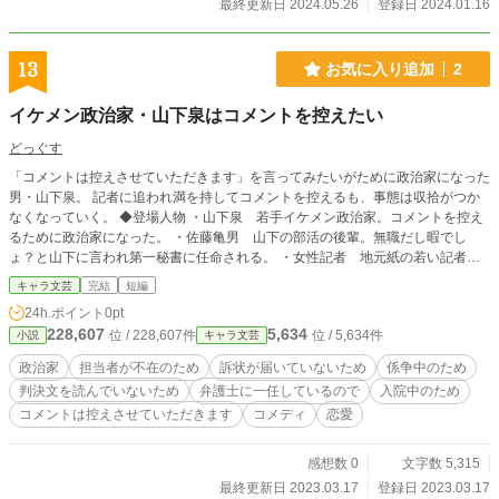
最終更新日 2024.05.26
登録日 2024.01.16
13
お気に入り追加
2
イケメン政治家・山下泉はコメントを控えたい
どっぐす
「コメントは控えさせていただきます」を言ってみたいがために政治家になった
男・山下泉。 記者に追われ満を持してコメントを控えるも、事態は収拾がつか
なくなっていく。 ◆登場人物 ・山下泉 若手イケメン政治家。コメントを控え
るために政治家になった。 ・佐藤亀男 山下の部活の後輩。無職だし暇でし
ょ？と山下に言われ第一秘書に任命される。 ・女性記者 地元紙の若い記者。
先頭に立って山下にコメントを求める。
キャラ文芸
完結
短編
24h.ポイント
0pt
228,607
5,634
位 / 228,607件
位 / 5,634件
小説
キャラ文芸
政治家
担当者が不在のため
訴状が届いていないため
係争中のため
判決文を読んでいないため
弁護士に一任しているので
入院中のため
コメントは控えさせていただきます
コメディ
恋愛
感想数 0
文字数 5,315
最終更新日 2023.03.17
登録日 2023.03.17