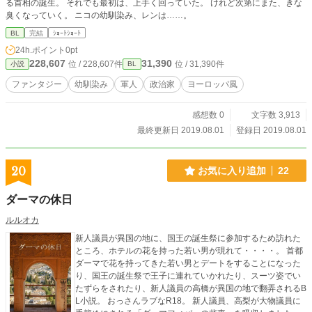
る首相の誕生。 それでも最初は、上手く回っていた。 けれど次第にまた、きな
臭くなっていく。 ニコの幼馴染み、レンは……。
BL
完結
ｼｮｰﾄｼｮｰﾄ
24h.ポイント
0pt
228,607
31,390
位 / 228,607件
位 / 31,390件
小説
BL
ファンタジー
幼馴染み
軍人
政治家
ヨーロッパ風
感想数 0
文字数 3,913
最終更新日 2019.08.01
登録日 2019.08.01
20
お気に入り追加
22
ダーマの休日
ルルオカ
新人議員が異国の地に、国王の誕生祭に参加するため訪れた
ところ、ホテルの花を持った若い男が現れて・・・・。 首都
ダーマで花を持ってきた若い男とデートをすることになった
り、国王の誕生祭で王子に連れていかれたり、スーツ姿でい
たずらをされたり、新人議員の高橋が異国の地で翻弄されるB
L小説。 おっさんラブなR18。 新人議員、高梨が大物議員に