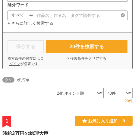
除外ワード
+ さらに詳しく検索する
保存する
20
件を検索する
検索条件の保存には
ロ
× 検索条件をクリアする
グイン
が必要です。
政治家
タグ
20
件
1
お気に入り追加
0
時給3万円の総理大臣