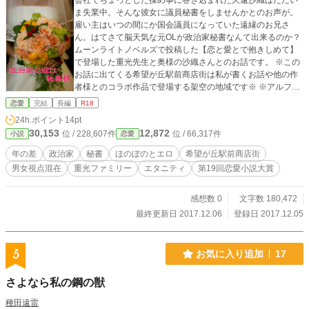
会社でちょっとした揉め事に巻き込まれた久遠沙織はただい
ま失業中。そんな彼女に議員秘書をしませんかとのお声が。
雇い主はいつの間にか国会議員になっていた遠縁のお兄さ
ん。はてさて脳天気な元OLが政治家秘書なんて出来るのか？
ムーンライトノベルズで投稿した【恋と愛とで抱きしめて】
で登場した重光先生と奥様の沙織さんとのお話です。 ※この
お話に出てくる希望が丘駅前商店街は私が書くお話や他の作
者様とのコラボ作品で登場する架空の地域です※ ※アルファ
サイト内でコラボしている作家様一覧※ 饕餮様・白い黒猫
恋愛
完結
長編
R18
様・神山 備様・篠宮 楓様・たかはし 葵様(平成２９年１
24h.ポイント
14pt
２月２０日現在）
30,153
12,872
位 / 228,607件
位 / 66,317件
小説
恋愛
年の差
政治家
秘書
ほのぼのとエロ
希望が丘駅前商店街
男女視点混在
重光ファミリー
エタニティ
第19回恋愛小説大賞
感想数 0
文字数 180,472
最終更新日 2017.12.06
登録日 2017.12.05
5
お気に入り追加
17
さよなら私の鋼の獣
種田遠雷