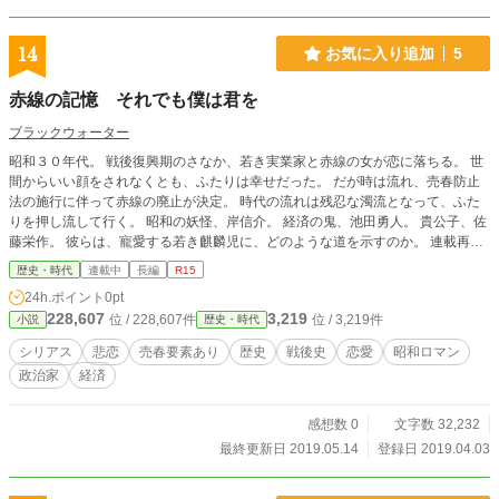
14
お気に入り追加
5
赤線の記憶 それでも僕は君を
ブラックウォーター
昭和３０年代。 戦後復興期のさなか、若き実業家と赤線の女が恋に落ちる。 世
間からいい顔をされなくとも、ふたりは幸せだった。 だが時は流れ、売春防止
法の施行に伴って赤線の廃止が決定。 時代の流れは残忍な濁流となって、ふた
りを押し流して行く。 昭和の妖怪、岸信介。 経済の鬼、池田勇人。 貴公子、佐
藤栄作。 彼らは、寵愛する若き麒麟児に、どのような道を示すのか。 連載再開
です。
歴史・時代
連載中
長編
R15
24h.ポイント
0pt
228,607
3,219
位 / 228,607件
位 / 3,219件
小説
歴史・時代
シリアス
悲恋
売春要素あり
歴史
戦後史
恋愛
昭和ロマン
政治家
経済
感想数 0
文字数 32,232
最終更新日 2019.05.14
登録日 2019.04.03