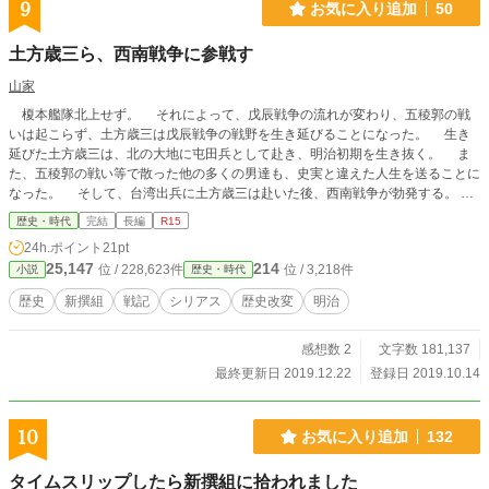
9
お気に入り追加
50
土方歳三ら、西南戦争に参戦す
山家
榎本艦隊北上せず。 それによって、戊辰戦争の流れが変わり、五稜郭の戦
いは起こらず、土方歳三は戊辰戦争の戦野を生き延びることになった。 生き
延びた土方歳三は、北の大地に屯田兵として赴き、明治初期を生き抜く。 ま
た、五稜郭の戦い等で散った他の多くの男達も、史実と違えた人生を送ることに
なった。 そして、台湾出兵に土方歳三は赴いた後、西南戦争が勃発する。
土方歳三は屯田兵として、そして幕府歩兵隊の末裔といえる海兵隊の一員とし
歴史・時代
完結
長編
R15
て、西南戦争に赴く。 そして、北の大地で再生された誠の旗を掲げる土方歳
24h.ポイント
21pt
三の周囲には、かつての新選組の仲間、永倉新八、斎藤一、島田魁らが集い、共
25,147
214
位 / 228,623件
位 / 3,218件
小説
歴史・時代
に戦おうとしており、他にも男達が集っていた。 （「小説家になろう」に投稿
している「新選組、西南戦争へ」の加筆修正版です）
歴史
新撰組
戦記
シリアス
歴史改変
明治
感想数 2
文字数 181,137
最終更新日 2019.12.22
登録日 2019.10.14
10
お気に入り追加
132
タイムスリップしたら新撰組に拾われました