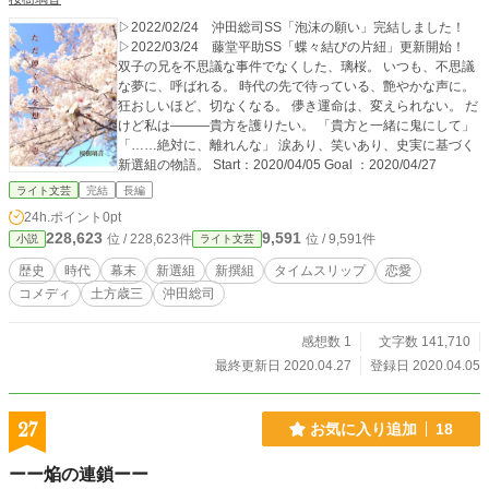
▷2022/02/24 沖田総司SS「泡沫の願い」完結しました！
▷2022/03/24 藤堂平助SS「蝶々結びの片紐」更新開始！
双子の兄を不思議な事件でなくした、璃桜。 いつも、不思議
な夢に、呼ばれる。 時代の先で待っている、艶やかな声に。
狂おしいほど、切なくなる。 儚き運命は、変えられない。 だ
けど私は―――貴方を護りたい。 「貴方と一緒に鬼にして」
「……絶対に、離れんな」 涙あり、笑いあり、史実に基づく
新選組の物語。 Start：2020/04/05 Goal ：2020/04/27
ライト文芸
完結
長編
24h.ポイント
0pt
228,623
9,591
位 / 228,623件
位 / 9,591件
小説
ライト文芸
歴史
時代
幕末
新選組
新撰組
タイムスリップ
恋愛
コメディ
土方歳三
沖田総司
感想数 1
文字数 141,710
最終更新日 2020.04.27
登録日 2020.04.05
27
お気に入り追加
18
ーー焔の連鎖ーー