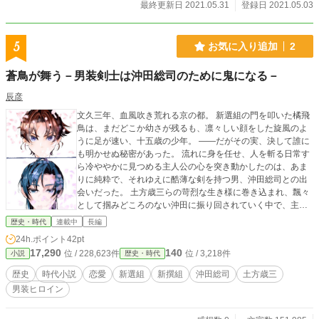
最終更新日 2021.05.31
登録日 2021.05.03
5
お気に入り追加
2
蒼鳥が舞う－男装剣士は沖田総司のために鬼になる－
辰彦
文久三年、血風吹き荒れる京の都。 新選組の門を叩いた橘飛
鳥は、まだどこか幼さが残るも、凛々しい顔をした旋風のよ
うに足が速い、十五歳の少年。 ――だがその実、決して誰に
も明かせぬ秘密があった。 流れに身を任せ、人を斬る日常す
ら冷ややかに見つめる主人公の心を突き動かしたのは、あま
りに純粋で、それゆえに酷薄な剣を持つ男、沖田総司との出
会いだった。 土方歳三らの苛烈な生き様に巻き込まれ、飄々
として掴みどころのない沖田に振り回されていく中で、主人
公の凍てついた胸の奥に、これまで知らなかった「情」とい
歴史・時代
連載中
長編
う名の熱が灯り始める。 やがて長州の影が蠢き、池田屋事変
24h.ポイント
42pt
への不気味な胎動が京を浸食していく。 己を縛る秘密を抱え
17,290
140
位 / 228,623件
位 / 3,218件
小説
歴史・時代
たまま、冷徹だった主人公は何を願い、どこへ向かうのか。
激動の幕末、一羽の孤高な鳥が自らの居場所を見出すまでを
歴史
時代小説
恋愛
新選組
新撰組
沖田総司
土方歳三
描く、歴史青春小説。 ※カクヨムでも同名の小説を連載して
男装ヒロイン
います。