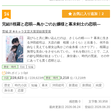
24
お気に入り追加
2
完結‼️桜羅と恋唄―鳥かごのお嬢様と幕末剣士の恋唄―
雪城 冴 ❄キャラ文芸大賞奨励賞受賞
花びらと共に舞い込んだのは、さくらの精――？ 幕末に生き
る沖田総司は、大店の娘 桜羅（さくら）と出逢う。 何不自
由なく見えても彼女は鳥かごの金糸雀（カナリア）。 桜羅は
無理な見合いをさせられていた。 それを助けたことで、二人
の妙な関係が始まっていく。 身分違い、時代の荒波。 その中
にあっても貫く恋唄とは。
歴史・時代
完結
短編
24h.ポイント
0pt
228,623
3,218
位 / 228,623件
位 / 3,218件
小説
歴史・時代
歴史
時代小説
短編
幕末
沖田総司
新選組
新撰組
純愛
身分差
恋愛
感想数 0
文字数 30,958
最終更新日 2026.06.24
登録日 2026.06.20