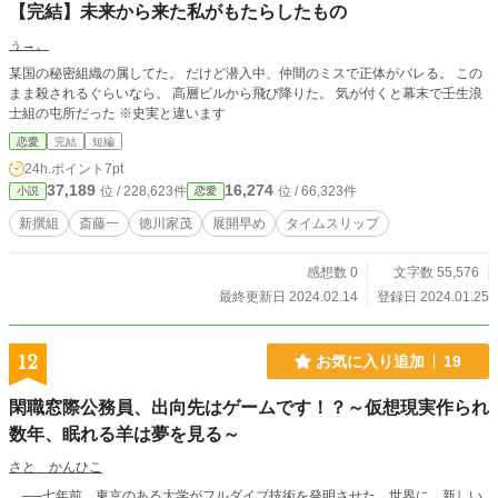
【完結】未来から来た私がもたらしたもの
ぅ→。
某国の秘密組織の属してた。 だけど潜入中、仲間のミスで正体がバレる。 この
まま殺されるぐらいなら。 高層ビルから飛び降りた。 気が付くと幕末で壬生浪
士組の屯所だった ※史実と違います
恋愛
完結
短編
24h.ポイント
7pt
37,189
16,274
位 / 228,623件
位 / 66,323件
小説
恋愛
新撰組
斎藤一
徳川家茂
展開早め
タイムスリップ
感想数 0
文字数 55,576
最終更新日 2024.02.14
登録日 2024.01.25
12
お気に入り追加
19
閑職窓際公務員、出向先はゲームです！？～仮想現実作られ
数年、眠れる羊は夢を見る～
さと かんひこ
──七年前、東京のある大学がフルダイブ技術を発明させた。世界に、新しい