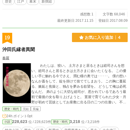
歴史
江戸
幕末
新撰組
感想数 1
文字数 68,046
最終更新日 2017.11.15
登録日 2017.08.09
19
お気に入り追加
4
沖田氏縁者異聞
春羅
わたしは、狡い。 土方さまと居るときは総司さんを想
い、総司さんと居るときは土方さまに会いたくなる。 この優
しい手に触れる今でさえ、潤む瞳の奥では･･････。 僕の想い
なんか蓋をして、錠を掛けて捨ててしまおう。 この胸に蔓延
る、嫉妬と焦燥と、独占を夢みる欲望を。 どうして俺は必死
なんだ。 弟のように大切な総司が、惹かれているであろう最
初で最後の女を取り上げようと。 置屋で育てられた少女・月
野が初めて芸妓としてお座敷に出る日の二つの出逢い。 不思
議な縁を感じる青年・総司と、客として訪れた新選組副長・
歴史・時代
完結
長編
土方歳三。 それぞれに惹かれ、揺れる心。 新選組史に三様の
24h.ポイント
0pt
想いが絡むオリジナル小説です。
228,623
3,218
位 / 228,623件
位 / 3,218件
小説
歴史・時代