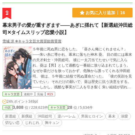
体のおよそ1/5以上に性行為もしくはそれに近しい表現がある
もの。作品全体のおよそ1/5以下だが過激な性表現があるも
2
お気に入り追加
16
の。） の範囲内 ★ …と・は作者の好みで使い分けておりま
す ―もその場に応じ個数を変えて並べてます ☆ 歴史につい
幕末男子の愛が重すぎます――あぎに揺れて【新選組沖田総
ては、諸所で分かり易いよう心がけております 本小説を読
司✕タイムスリップ恋愛小説】
み終えられた暁には、あなた様は新選組通、は勿論のこと、
けっこうな幕末通になってらっしゃるはずです ☆ 史料から読
雪城 冴 ❄キャラ文芸大賞奨励賞受賞
みとれる沖田総司像に忠実に描かせていただいています ☆ 史
料考察に基づき、本小説の沖田さんは池田屋事変で血を吐か
５年後に死ぬ男に恋をした。 「葵さん俺にくれません？」
ないのは勿論のこと、昏倒もしません ほか沖田氏縁者さ
――朱い糸に導かれ、幕末に落ちた神木 葵。 目の前には幕末
んと病の関係等、諸所で提唱する考察は、新説としてお受け
の天才剣士・沖田総司。 彼に一太刀当てたせいで気に入ら
取りいただければと存じます ☆ 親子問題を扱っており、少し
れ、葵は【男】として過酷な一番組に放り込まれてしまう。
でも双方をつなぐ糸口になればと願っておりますが、極端な
なぜか葵だけを放っておかず、危険から護ってくれる沖田総
虐待を対象にはできておりません 万人の立場に適うことは
司。 彼は、５年後に結核で死ぬ運命だった。 「彼の笑顔を見
残念ながら難しく、恐縮ながらその点は何卒ご了承下さいま
ていたい」 それだけの願いで、葵は歴史に抗う決意をする。
せ ※ 現在、全年齢版も連載しています （作者近況ボード
――しかし、残酷な事実が二人を引き裂く 朱い組紐が切れれ
ご参照）
ば、現世に帰され、 さらに幕末の人達から、葵の記憶は消さ
キャラ文芸
連載中
長編
R15
れてしまうという。 「忘れられても良い」 ひたむきな想い
24h.ポイント
349pt
で、離れられないほど愛された先にあるのは、絶対に忘れら
3,808
28
位 / 228,623件
位 / 5,634件
小説
キャラ文芸
れない結末だった。 ―――――――― ✔史実とIFを織り交ぜ
た世界で、甘く濃密に恋愛します （過激シーンは★をタイト
新選組
新撰組
沖田総司
逆ハーレム
男装ヒロイン
幕末
溺愛
ルに付します。露骨ではないですが、大人向けです。第二部
切ない恋
じれじれ
胸キュン
以降は基本的に距離が近いです） ✔歴史の知識は不要です。
後書きや本文で簡単に補足します それではお手をどうぞ。 目