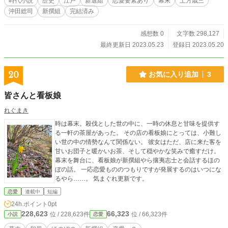
時代小説
歴史
江戸
新選組
恋愛要素あり
幕末
土方歳三
沖田総司
新撰組
完結済み
感想数 0
文字数 298,127
最終更新日 2023.05.23
登録日 2023.05.20
20
お気に入り追加
3
皆さんと看板娘
れぐまき
時は幕末。殺伐とした世の中に、一時の休息と甘味を提供す
る一軒の茶屋があった。 その店の看板娘にとっては、小難し
い世の中の情勢なんて関係ない。 彼女はただ、店に来た客を
甘いお団子と暖かいお茶、そして穏やかな笑みで癒すだけ。
幕末を舞台に、看板娘が新撰組やら攘夷志士と会話するほの
ぼの話。 一応恋愛もののつもりですが発展するのはいつにな
るやら……。 気まぐれ更新です。
恋愛
連載中
短編
24h.ポイント
0pt
228,623
66,323
位 / 228,623件
位 / 66,323件
小説
恋愛