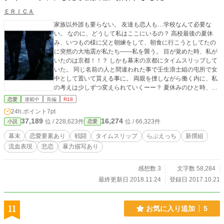
ＥＲＩＣＡ
家族以外誰も要らない。 友達も恋人も…学校なんて必要な
い。 なのに、どうして私はここにいるの？ 高校最後の夏休
み、いつもの様に父と朝練をして、朝食に行こうとしてたの
に突然の大地震が私たち――私を襲う。 目が覚めた時、私が
いたのは京都！！？ しかも幕末の京都にタイムスリップして
いた。 同じ名前の人と間違われた事で壬生浪士組の屯所で女
中として置いて貰える事に。 両親を捜しながら働く内に、私
の考えは少しずつ変えられていくーー？ 夏休みのひと時、桜
が体験した経験。 この出来事に意味はあるのか。 幕末の時代
恋愛
連載中
長編
R18
で桜はどうしていくのか、そして現代に帰れるのかーー。 歴
24h.ポイント
7pt
史恋愛ファンタジー開幕！！
37,189
16,274
位 / 228,623件
位 / 66,323件
小説
恋愛
幕末
恋愛要素あり
戦闘
タイムスリップ
らぶえっち
新撰組
流血表現
悲恋
暴力描写あり
感想数 3
文字数 58,284
最終更新日 2018.11.24
登録日 2017.10.21
11
お気に入り追加
5