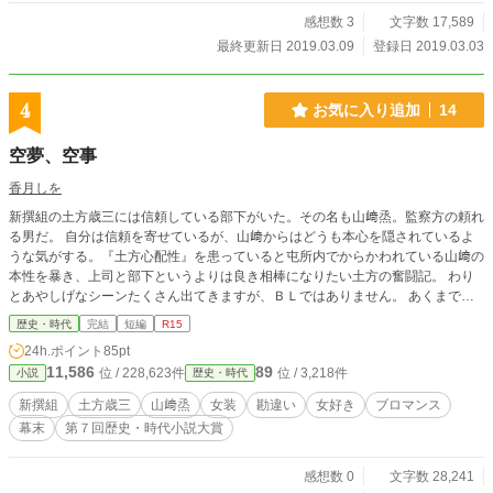
感想数 3
文字数 17,589
最終更新日 2019.03.09
登録日 2019.03.03
4
お気に入り追加
14
空夢、空事
香月しを
新撰組の土方歳三には信頼している部下がいた。その名も山﨑烝。監察方の頼れ
る男だ。 自分は信頼を寄せているが、山﨑からはどうも本心を隠されているよ
うな気がする。『土方心配性』を患っていると屯所内でからかわれている山﨑の
本性を暴き、上司と部下というよりは良き相棒になりたい土方の奮闘記。 わり
とあやしげなシーンたくさん出てきますが、ＢＬではありません。 あくまでも
ブロマンス。幕末ブロマンス。男達の熱く暑い友情です。 軽めの時代小説で
歴史・時代
完結
短編
R15
す。よろしくお願いします。 完結まで、水曜日と土日で更新いたします！ ★無
24h.ポイント
85pt
断転載や引用を禁じます。言語を変えても駄目です。絶対に許可しません。
11,586
89
位 / 228,623件
位 / 3,218件
小説
歴史・時代
新撰組
土方歳三
山﨑烝
女装
勘違い
女好き
ブロマンス
幕末
第７回歴史・時代小説大賞
感想数 0
文字数 28,241