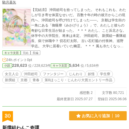
馳月基矢
【完結済】 沖田総司を拾ってしまった。 それもこれも、わた
しが引き寄せ体質なせいだ。 百数十年の時の彼方からこの現
代へ、沖田総司を呼び付けてしまった――。 京都は学生街の
一角にある「御蔭寮《みかげりょう》」で、わたしと彼らの
奇妙な日常生活が始まった。 ＊＊＊ わたし、こと浜北さな。
休学中の大学院生、将来は未定。 沖田総司。 新撰組一番隊組
長、病で休職中？ 切石灯太郎。 古い石灯籠の付喪神。 巡野
学志。 大学に居着いていた幽霊。 ＊＊＊ 風も冷たくなって
きた十一月の京都で、わたしと沖田は言葉を交わした。 これ
キャラ文芸
完結
長編
は、途方に暮れた迷子が再び道を探し始めるまでの物語。
24h.ポイント
0pt
228,623
5,634
位 / 228,623件
位 / 5,634件
小説
キャラ文芸
女主人公
沖田総司
ファンタジー
じんわり
妖怪
学生寮
新撰組
京都
青春
第8ほっこり・じんわり大賞エントリー作品
感想数 2
文字数 80,721
最終更新日 2025.07.27
登録日 2025.06.06
30
お気に入り追加
10
新撰組わんこ奇譚