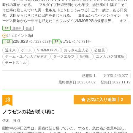
時代の幕が上がる。 フルダイブ技術発明から七年後、総務省の片隅でこそこ
そ仕事に勤しんでいた男・北条充《ほうじょうみつる》三十一歳は、ある日突
然、大臣からじきじきに出向を命じられる。 ヨルムンガンドオンライン サ
ービス開始から一年半を迎えたこのフルダイブMMORPGの仮想世界。 オフィ
スビルのサラリーマン生活から一転、剣と魔法のファンタジーワールドに飛ばさ
SF
連載中
長編
れた彼の運命は……！？ 「にっ、逃げろぉぉぉぉ！！！！」 ※他サイトにも同
24h.ポイント
0pt
時掲載しております。あらかじめご了承下さい。 ※当作品は、《ユメカガク研
228,623
6,731
位 / 228,623件
位 / 6,731件
小説
SF
究所MMORPG制作・運営委員会》によるシェアワールドとなっております。
近未来
ゲーム
VRMMORPG
おっさん主人公
公務員
チーム・ユメカガク研究所
ダークエルフ
新撰組
ユメカガク研究所
チートスキル
感想数 1
文字数 245,977
最終更新日 2025.04.02
登録日 2022.11.19
13
お気に入り追加
2
ノウゼンの花が咲く頃に
佐木 呉羽
闘病中の沖田総司は、黒猫に話し掛けていた。 すると、急に猫が言葉を話し、