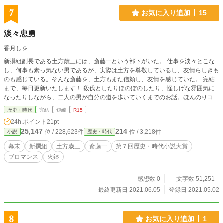
7
お気に入り追加
15
淡々忠勇
香月しを
新撰組副長である土方歳三には、斎藤一という部下がいた。 仕事を淡々とこな
し、何事も素っ気ない男であるが、実際は土方を尊敬しているし、友情らしきも
のも感じている。そんな斎藤を、土方もまた信頼し、友情を感じていた。 完結
まで、毎日更新いたします！ 殺伐としたりほのぼのしたり、怪しげな雰囲気に
なったりしながら、二人の男が自分の道を歩いていくまでのお話。ほんのりコメ
ディタッチ。 残酷な表現が時々ありますので（お侍さん達の話ですからね）Ｒ
歴史・時代
完結
短編
R15
１５をつけさせていただきます。 あッ、二人はあくまでも友情で結ばれており
24h.ポイント
21pt
ますよ。友情ね。 ★作品の無断転載や引用を禁じます。多言語に変えての転載
25,147
214
位 / 228,623件
位 / 3,218件
小説
歴史・時代
や引用も許可しません。
幕末
新撰組
土方歳三
斎藤一
第７回歴史・時代小説大賞
ブロマンス
火鉢
感想数 0
文字数 51,251
最終更新日 2021.06.05
登録日 2021.05.02
8
お気に入り追加
1