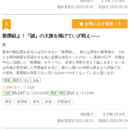
感想数 0
文字数 151,985
最終更新日 2026.08.02
登録日 2026.05.24
6
お気に入り追加
5
新撰組よ！『誠』の大旗を掲げていざ戦え――
琳
幕末の動乱期を語るには欠かせない『新撰組』。 彼らは歴史の被害者か、それ
とも明治維新を完成させる為に必要な存在だったのか―― 幕末の江戸、京都を
中心に活躍した『新撰組』をテーマに、史実と考察を交えて論じます！ ※これ
は作者が昔作成した卒業論文を元に、新たに調べた内容も踏まえた評論です。
※歴史、新撰組が得意でない方にもわかりやすくなっていると思います。
歴史・時代
完結
短編
24h.ポイント
21pt
25,147
214
位 / 228,623件
位 / 3,218件
小説
歴史・時代
歴史
新撰組
幕末
評論
卒業論文
感想数 0
文字数 24,435
最終更新日 2021.08.23
登録日 2021.08.19