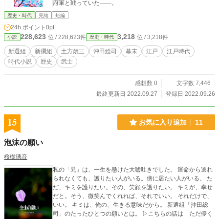
府軍と戦っていた――。
歴史・時代
完結
短編
24h.ポイント
0pt
228,623
3,218
位 / 228,623件
位 / 3,218件
小説
歴史・時代
新選組
新撰組
土方歳三
沖田総司
幕末
江戸
江戸時代
時代小説
歴史
武士
感想数 0
文字数 7,446
最終更新日 2022.09.27
登録日 2022.09.26
15
お気に入り追加
11
泡沫の願い
桜樹璃音
私の「兄」は、一生を懸けた大嘘吐きでした。 運命から逃れ
られなくても、護りたい人がいる。傍に居たい人がいる。 た
だ、キミを護りたい。その、笑顔を護りたい。 キミが、幸せ
だと。そう、微笑んでくれれば、それでいい。 それだけで、
いい。 キミは、俺の、生きる意味だから。 新選組「沖田総
司」のたったひとつの願いとは。 ▷こちらの話は「ただ儚く