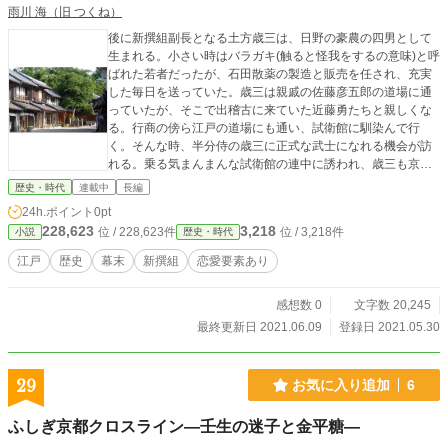
雨川 海（旧 つくね）
後に新撰組副長となる土方歳三は、日野の豪農の四男として
生まれる。小さい時はバラガキ(触ると怪我をするの意味)と呼
ばれた若者だったが、石田散薬の製造と販売を任され、充実
した毎日を送っていた。歳三は親戚の佐藤彦五郎の道場に通
っていたが、そこで出稽古に来ていた近藤勇たちと親しくな
る。行商の傍ら江戸の道場にも通い、試衛館に馴染んで行
く。そんな時、半分侍の歳三に正式な武士になれる機会が訪
れる。乗る気まんまんな試衛館の連中に誘われ、歳三も京都
へ向かう事になってしまう。幕末騒乱の中、剣に生きる男た
歴史・時代
連載中
長編
ちの物語。 注 本作は実際の史実を参考にしていますが、内
24h.ポイント
0pt
容は全てフィクションです。
228,623
3,218
位 / 228,623件
位 / 3,218件
小説
歴史・時代
江戸
歴史
幕末
新撰組
恋愛要素あり
感想数 0
文字数 20,245
最終更新日 2021.06.09
登録日 2021.05.30
29
お気に入り追加
6
ふしぎ京都クロスライン―壬生の迷子と金平糖―