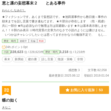
恵と凛の妄想幕末２ とある事件
わらいしなみだし
★フィクションです。あくまで妄想話です。 ★池田屋事件から数日後～事件の
顛末までを話し言葉で書き連ねてます。 ★Ｒ部分が存在します （性・残虐）
共に一部分 ★Rは必須なので無理は方は回避願います ★Ｒは基本表示致しませ
ん！！※郭のみ表示 ☆時代背景の文章力のなさで小説のようには書けません。
いつかはチャレンジしたいとは思ってますがかなりの勉強不足で、 もし書
けたとしても軽く数年は越えると思います。 ☆方言は自分なりに調べたものな
歴史・時代
連載中
長編
R18
ので間違ってるかもしれませんが なんとなく雰囲気だけ汲み取って読んでい
24h.ポイント
0pt
ただければ……。陳謝。
228,623
3,218
位 / 228,623件
位 / 3,218件
小説
歴史・時代
幕末
新撰組
建白書
話し言葉
陰謀・策略
非情
感想数 3
文字数 82,058
最終更新日 2025.06.12
登録日 2019.01.04
32
お気に入り追加
53
蝶の如く
きなこ