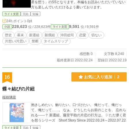
君を想う」のSSとなります。本編をお読みいただいていない
方も楽しんでいただけるよう書いております。
ライト文芸
完結
短編
24h.ポイント
0pt
228,623
9,591
位 / 228,623件
位 / 9,591件
小説
ライト文芸
歴史
幕末
新選組
新撰組
沖田総司
恋愛
切ない
片想い/片思い
禁断
タイムスリップ
感想数 0
文字数 8,240
最終更新日 2022.02.24
登録日 2022.02.19
16
お気に入り追加
2
蝶々結びの片紐
桜樹璃音
抱きしめたい。触りたい。口づけたい。 俺だって、俺だっ
て、俺だって……。 なぁ、どうしたらお前のことを、 忘れら
れる――？ 新選組、藤堂平助の片恋の行方は。 ▷ただ儚く君
を想うシリーズ Short Story Since 2022.03.24～2022.07.22
ライト文芸
完結
短編