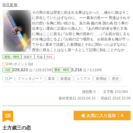
卯月屋 枢
その男の名は歴史に刻まれる事はなかった …確かに彼はそこ
に存在していたはずなのに。 ーー幕末の世ーー 男達はそれぞ
れの想いを胸に戦い続ける。 友の為 義の為 国の為 抗う事の
出来ない運命に正面から挑んだ。 ｢あの時の約束を果たす為
に俺はここに居る｣ ｢お前と俺の宿命だ……｣ ｢お前が信じるも
のを俺は信じるよ｣ ｢お前の立つ場所も、お前自身も俺が守っ
てやる｣ 幕末で活躍した新撰組とそれに関わったはずなのに
歴史に残ることはなく誰一人として記憶に刻むことのなかっ
た1人の男。 運命の糸に手繰り寄せられるように、新選組と
歴史・時代
連載中
長編
R15
出会った主人公『如月蓮二』彼と新選組は幕末の乱世を駆け
24h.ポイント
0pt
抜ける！！ 作者の完全なる“妄想”によって書かれてます('A`)
228,623
3,218
位 / 228,623件
位 / 3,218件
小説
歴史・時代
※以前エブリスタ、ポケクリにて掲載しておりましたがID＆
パス紛失にて更新できなくなったため修正を加えて再投稿し
江戸
ファンタジー？
幕末
新選組
シリアス
新撰組
歴史
たものです。 ﾌｨｸｼｮﾝです。史実とは違った点が数多いと思い
ますがご了承下さい。 作中の会話にて方言(京弁、土佐弁)で
感想数 0
文字数 103,560
間違いがあるかもしれません。 初物ですので、広い心で見守
って頂ければ有り難いですm(_ _)m
最終更新日 2019.04.16
登録日 2018.10.09
28
お気に入り追加
4
土方歳三の恋