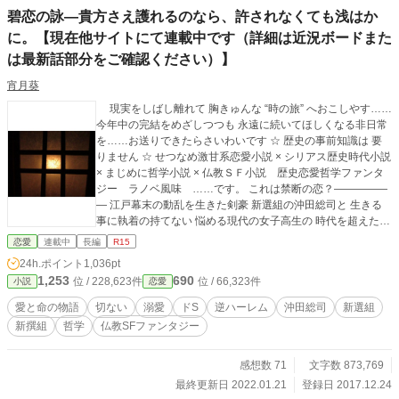
碧恋の詠―貴方さえ護れるのなら、許されなくても浅はか
に。【現在他サイトにて連載中です（詳細は近況ボードまた
は最新話部分をご確認ください）】
宵月葵
現実をしばし離れて 胸きゅんな “時の旅” へおこしやす……
今年中の完結をめざしつつも 永遠に続いてほしくなる非日常
を……お送りできたらさいわいです ☆ 歴史の事前知識は 要
りません ☆ せつなめ激甘系恋愛小説 × シリアス歴史時代小説
× まじめに哲学小説 × 仏教ＳＦ小説 歴史恋愛哲学ファンタ
ジー ラノベ風味 ……です。 これは禁断の恋？―――――
― 江戸幕末の動乱を生きた剣豪 新選組の沖田総司と 生きる
事に執着の持てない 悩める現代の女子高生の 時代を超えた
恋の物語 新選組の男達に 恋われ求められても 唯ひとりの存
恋愛
連載中
長編
R15
在しかみえていない彼女の 一途な恋の行く末は だが許されざ
24h.ポイント
1,036pt
るもの…… 恋落ち覚悟で いらっしゃいませ…… 深い愛に溢
1,253
690
位 / 228,623件
位 / 66,323件
小説
恋愛
れた 一途な可愛いヒロインと “本物のイイ男” 達で お魅せいた
します…… ☆ 昔に第1部を書いて放置していたため、現代設
愛と命の物語
切ない
溺愛
ドS
逆ハーレム
沖田総司
新選組
定が平成です プロットだけ大幅変更し、初期設定はそのま
新撰組
哲学
仏教SFファンタジー
まで続けてます ☆ ヒロインも初期設定のまま高３の女の子で
すが、今の新プロットでの内容は総じて大人の方向けです
ですが、できるだけ若い方たちにも門戸を広げていたく、性
感想数 71
文字数 873,769
描写の面では物語の構成上不可欠な範囲かつR15の範囲
最終更新日 2022.01.21
登録日 2017.12.24
（※）に留めてます ※ アルファポリスR15の規定（作品全