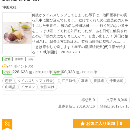
沖田水杜
何故かタイムスリップしてしまった琴子は、池田屋事件の真
っ只中に飛び込んでしまう。 助けてくれたのは血染めの刀を
手にした美青年。 彼の名は沖田総司────行く宛のない琴子
をこっそり匿ってくれる沖田だったが、ある日何に触発され
たのか「僕の犬になりませんか？」と言い出した！ 沖田に振
り回され、副長土方に睨まれ、監察山崎烝に監視され……。
ご恩は癒やしで返します！琴子の新撰組愛犬(仮)生活が始ま
る！！ 執筆開始 2019-07-13
恋愛
連載中
長編
24h.ポイント
0pt
228,623
66,323
位 / 228,623件
位 / 66,323件
小説
恋愛
恋愛
タイムスリップ（過去）
江戸時代
幕末
新撰組
沖田総司
山崎烝
イケメン
女性向け
感想数 0
文字数 8,046
最終更新日 2019.07.16
登録日 2019.07.16
31
お気に入り追加
9