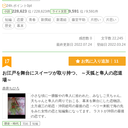
24h.ポイント
0pt
228,623
9,591
位 / 228,623件
位 / 9,591件
小説
ライト文芸
短編
恋愛
青春
新撰組
新選組
藤堂平助
片想い
片思い
歴史
幕末
感想数 0
文字数 22,245
最終更新日 2022.07.24
登録日 2022.03.24
17
お気に入り追加
11
お江戸を舞台にスイーツが取り持つ、 ～天狐と隼人の恋道
場～
赤井ちひろ
小さな頃に一膳飯やの隼人に拾われた、みなしご天ちゃん。
天ちゃんと隼人の周りでおこる、幕末を舞台にした恋物語。
土方歳三の初恋・沖田総司の最後の恋・ペリー来航で海の先
をみた女性の恋と短編集になってます。 ラストが沖田の最後
の恋です。
歴史・時代
完結
短編