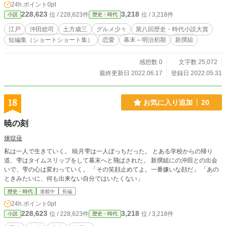
24h.ポイント
0pt
228,623
3,218
位 / 228,623件
位 / 3,218件
小説
歴史・時代
江戸
沖田総司
土方歳三
グルメ少々
第八回歴史・時代小説大賞
短編集（ショートショート集）
恋愛
幕末～明治初期
新撰組
感想数 0
文字数 25,072
最終更新日 2022.06.17
登録日 2022.05.31
18
お気に入り追加
20
暁の刻
煉獄薙
私は一人で生きていく。 暁月雫は一人ぼっちだった。 とある学校からの帰り
道、雫はタイムスリップをして幕末へと飛ばされた。 新撰組にの沖田との出会
いで、雫の心は変わっていく。 「その笑顔止めてよ。一番嫌いな顔だ」 「あの
ときみたいに、何も出来ない自分ではいたくない」
歴史・時代
連載中
長編
24h.ポイント
0pt
228,623
3,218
位 / 228,623件
位 / 3,218件
小説
歴史・時代