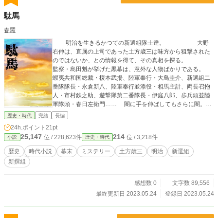
駄馬
春羅
明治を生きるかつての新選組隊士達。 大野
右仲は、直属の上司であった土方歳三は味方から狙撃された
のではないか、との情報を得て、その真相を探る。
監察・島田魁が挙げた黒幕は、意外な人物ばかりである。
蝦夷共和国総裁・榎本武揚、陸軍奉行・大鳥圭介、新選組二
番隊隊長・永倉新八、陸軍奉行並添役・相馬主計、両長召抱
人・市村鉄之助、遊撃隊第二番隊長・伊庭八郎、歩兵頭並陸
軍隊頭・春日左衛門…… 闇に手を伸ばしてもさらに闇。真
実に辿り着けるのか。
歴史・時代
完結
長編
24h.ポイント
21pt
25,147
214
位 / 228,623件
位 / 3,218件
小説
歴史・時代
歴史
時代小説
幕末
ミステリー
土方歳三
明治
新選組
新撰組
感想数 0
文字数 89,556
最終更新日 2023.05.24
登録日 2023.05.24