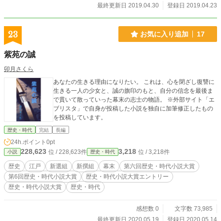
最終更新日 2019.04.30
登録日 2019.04.23
23
お気に入り追加
17
紫苑の誠
卯月さくら
あなたの生きる理由になりたい。 これは、心を閉ざし復讐に
生きる一人の少女と、誠の旗印のもと、自分の信念を最後ま
で貫いて散っていった幕末の志士の物語。 ※外部サイト「エ
ブリスタ」で自身が投稿した小説を独自に加筆修正したもの
を投稿しています。
歴史・時代
完結
長編
24h.ポイント
0pt
228,623
3,218
位 / 228,623件
位 / 3,218件
小説
歴史・時代
歴史
江戸
新選組
新撰組
幕末
第六回歴史・時代小説大賞
第6回歴史・時代小説大賞
歴史・時代小説大賞エントリー
歴史・時代小説大賞
歴史・時代
感想数 0
文字数 73,985
最終更新日 2020.05.19
登録日 2020.05.14