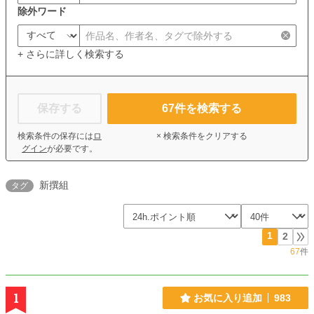
除外ワード
+ さらに詳しく検索する
保存する
67
件を検索する
検索条件の保存には
ロ
× 検索条件をクリアする
グイン
が必要です。
新撰組
タグ
1
2
67
件
1
お気に入り追加
983