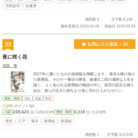
沖田総司
近藤勇
感想数 0
文字数 8,190
最終更新日 2020.04.29
登録日 2020.04.26
22
お気に入り追加
22
夜に咲く花
増黒 豊
2017年に書いたものの改稿版を掲載します。 幕末を駆け抜け
た新撰組。 その十一番目の隊長、綾瀬久二郎の凄絶な人生を
描く。 よく知られる新撰組の物語の中に、架空の設定を織り
込み、彼らの生きた跡をより強く浮かび上がらせたい。
歴史・時代
完結
長編
R15
24h.ポイント
0pt
228,623
3,218
位 / 228,623件
位 / 3,218件
小説
歴史・時代
歴史
江戸
幕末
新撰組
新選組
感想数 1
文字数 313,539