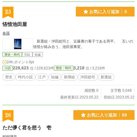
25
お気に入り追加
0
悋惜池田屋
春羅
新選組・沖田総司と、近藤勇の養子である周平。 互いの
悋惜が絡み合う、池田屋事変。
歴史・時代
完結
短編
24h.ポイント
0pt
228,623
3,218
位 / 228,623件
位 / 3,218件
小説
歴史・時代
歴史
時代小説
江戸
短編
新撰組
沖田総司
新選組
感想数 0
文字数 5,046
最終更新日 2023.05.22
登録日 2023.05.22
26
お気に入り追加
69
ただ儚く君を想う 壱
桜樹璃音