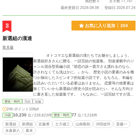
を開ければ、そこは幕末――
感想数 0
文字数 77,797
最終更新日 2026.08.06
登録日 2026.07.24
3
お気に入り追加
204
新選組の漢達
宵月葵
オトコマエな新選組の漢たちでお魅せしましょう。
新選組好きさんに贈る、一話完結の短篇集。 別途連載中のジ
ャンル混合型長編小説『碧恋の詠―貴方さえ護れるのなら、
許されなくても浅はかに。』から、 歴史小説の要素のみを幾
つか抽出したスピンオフ的短篇小説です。もちろん、本編を
お読みいただいている必要はありません。 恋愛等の他要素は
無くていいから新選組の歴史小説が読みたい、そんな方向け
に書き直した短篇集です。 （ちなみに、一話完結ですが流れ
は作ってあります） 楽しんでいただけますように。
歴史・時代
完結
短編
★ 本小説では…のかわりに・を好んで使用しております ―
24h.ポイント
106pt
もその場に応じ個数を変えて並べてます
10,230
77
位 / 228,623件
位 / 3,218件
小説
歴史・時代
新選組
新撰組
近藤勇
土方歳三
山南敬助
沖田総司
斎藤一
永倉新八
幕末