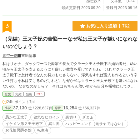
を放置していた王太子は失ってから初めて彼女の価値に気づ
感想数 6
文字数 11,024
き地団駄を踏む」のタイトルで、小説家になろうにも投稿し
最終更新日 2023.09.20
登録日 2023.09.16
ています。 ※表紙素材はあぐりりんこ様よりお借りしており
ます。
5
お気に入り追加
762
（完結）王太子妃の苦悩ーーなぜ私は王太子が嫌いになれな
いのでしょう？
青空一夏
書籍情報
私はリオナ。ダックワース公爵家の長女でクラーク王太子殿下の婚約者だ。幼い
頃から王太子を支えるようにと厳しい教育を受けてきたわ。 けれどクラーク王
太子殿下は怠け者でなんの努力もなさらない。浮気もすれば愛人も作るという辛
い仕打ちを私は受けるのだけれど、なぜか私はクラーク王太子殿下を嫌いになれ
ないの。 なぜなのかしら？ それはもちろん幼い頃から自分を犠牲にしてクラ
ーク王太子殿下を支えるように言い含められているからだと思うけれど。 なに
恋愛
完結
短編
R15
を言われても恋しい気持ちが消えてくれない。なぜなら･･････ ※作者独自の異
24h.ポイント
7pt
世界で史実には一切基づいておりません。 ※ゆるふわ・ご都合主義でお話が展
37,130
16,254
位 / 228,637件
位 / 66,327件
小説
恋愛
開していきます。 ※途中タグの追加・削除などあり得ます。
愚かな王太子
健気なヒロイン
裏切り
ざまぁ
イケメン第２王子殿下
異世界
ハッピーエンド（元サヤではない）
お花畑男爵令嬢
転生者