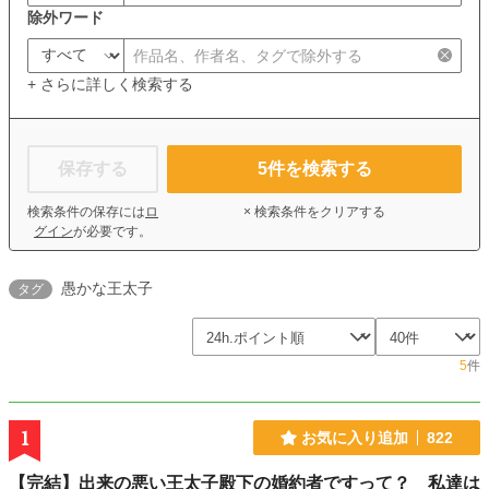
除外ワード
+ さらに詳しく検索する
保存する
5
件を検索する
検索条件の保存には
ロ
× 検索条件をクリアする
グイン
が必要です。
愚かな王太子
タグ
5
件
1
お気に入り追加
822
【完結】出来の悪い王太子殿下の婚約者ですって？ 私達は