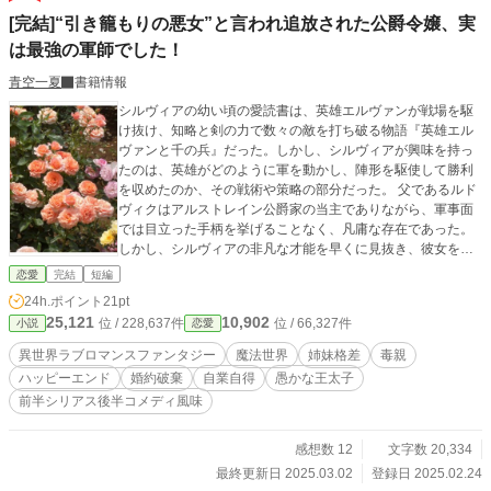
義です。 ※タグの追加や削除の可能性あります。 ※感想欄はネタバレ配慮なし
[完結]“引き籠もりの悪女”と言われ追放された公爵令嬢、実
です。
は最強の軍師でした！
青空一夏
書籍情報
シルヴィアの幼い頃の愛読書は、英雄エルヴァンが戦場を駆
け抜け、知略と剣の力で数々の敵を打ち破る物語『英雄エル
ヴァンと千の兵』だった。しかし、シルヴィアが興味を持っ
たのは、英雄がどのように軍を動かし、陣形を駆使して勝利
を収めたのか、その戦術や策略の部分だった。 父であるルド
ヴィクはアルストレイン公爵家の当主でありながら、軍事面
では目立った手柄を挙げることなく、凡庸な存在であった。
しかし、シルヴィアの非凡な才能を早くに見抜き、彼女を影
の軍師として裏で支配し、自身はその手柄を横取りする形で
恋愛
完結
短編
名声を得て、王家の軍師として名をあげた。 やがて、シルヴ
24h.ポイント
21pt
ィアは王太子の婚約者に選ばれることとなる。王太子がアル
25,121
10,902
位 / 228,637件
位 / 66,327件
小説
恋愛
ストレイン公爵家の娘達の肖像画を見て、シルヴィアの美貌
に惹かれたからだ。しかし、シルヴィアはルドヴィクから多
異世界ラブロマンスファンタジー
魔法世界
姉妹格差
毒親
くの仕事を押しつけられていたため、王太子と交流する時間
ハッピーエンド
婚約破棄
自業自得
愚かな王太子
がとれなかった。もともと移り気な王太子は妹セレスティー
前半シリアス後半コメディ風味
ナを王太子妃に望むようになる。 シルヴィアは王太子から、
引き籠もりは王太子妃に相応しくないと婚約破棄され、妹セ
レスティーナを虐めていた悪女と責められ追放されるのだが
感想数 12
文字数 20,334
ーー この物語は追放された先で、ヒロインが幸せになるお話
最終更新日 2025.03.02
登録日 2025.02.24
です。ざまぁ展開あり。異世界恋愛ロマンスファンタジー。