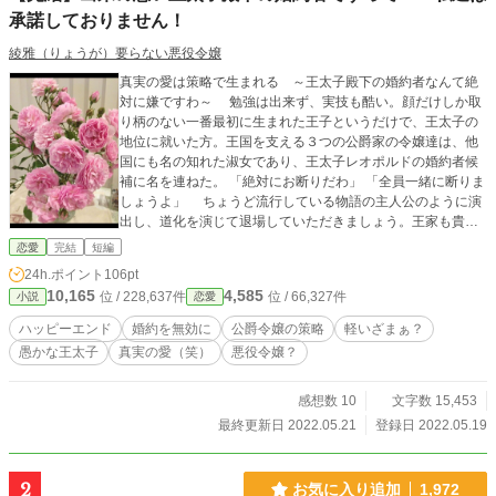
承諾しておりません！
綾雅（りょうが）要らない悪役令嬢
真実の愛は策略で生まれる ～王太子殿下の婚約者なんて絶
対に嫌ですわ～ 勉強は出来ず、実技も酷い。顔だけしか取
り柄のない一番最初に生まれた王子というだけで、王太子の
地位に就いた方。王国を支える３つの公爵家の令嬢達は、他
国にも名の知れた淑女であり、王太子レオポルドの婚約者候
補に名を連ねた。 「絶対にお断りだわ」 「全員一緒に断りま
しょうよ」 ちょうど流行している物語の主人公のように演
出し、道化を演じて退場していただきましょう。王家も貴族
のひとつ、慣習や礼儀作法は守っていただかないと困りま
恋愛
完結
短編
す。公爵令嬢３人の策略が花開く！ ハッピーエンド確
24h.ポイント
106pt
定、6話完結 【同時掲載】 小説家になろう、アルファポリ
10,165
4,585
位 / 228,637件
位 / 66,327件
小説
恋愛
ス、カクヨム、エブリスタ、ノベルアップ+ ※2022/05/25、
小説家になろう 恋愛日間20位 ※2022/05/25、カクヨム 恋
ハッピーエンド
婚約を無効に
公爵令嬢の策略
軽いざまぁ？
愛週間27位 ※2022/05/24、小説家になろう 恋愛日間19位
愚かな王太子
真実の愛（笑）
悪役令嬢？
※2022/05/24、カクヨム 恋愛週間29位 ※2022/05/23、小
説家になろう 恋愛日間27位 ※2022/05/21、完結（全6
話） ※2022/05/21、カクヨム 恋愛週間41位 ※2022/05/2
感想数 10
文字数 15,453
0、アルファポリス HOT21位 ※2022/05/19、エブリスタ
最終更新日 2022.05.21
登録日 2022.05.19
恋愛トレンド28位
2
お気に入り追加
1,972