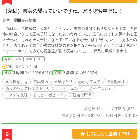
（完結）真実の愛っていいですね、どうぞお幸せに！
青空一夏
書籍情報
私はルース財閥の一人娘だったアラナ。平民の身分でありながらも王太子と運
命の出会いをして王太子妃になったといわれている、国民にとても人気のある王
太子妃だ。けれど王太子妃になって2年になるが子供はまだいない。 ある日の
こと、夫である王太子が私の従姉妹の肩を抱きながらも叫んだ。ここは王家のパ
ーティーホールで多くの貴族達が集う夜会なのに。 「邪悪な毒婦アラナよ！
子供が産めない王太子妃を未来の王妃にはさせられない。それにお前は学園時代
恋愛
完結
短編
R18
に従姉妹を虐め抜いて登校拒否にさせたらしいな？ 恥を知れ！ そのような心
24h.ポイント
49pt
の醜い女は俺の妃でいる資格はない。俺はお前のような者とは縁を切る。たった
15,994
7,086
位 / 228,637件
位 / 66,327件
小説
恋愛
今、離縁をするので出て行け！」 王太子は興奮して早口になり口角に泡がた
まっていた。 （口周りの筋肉が弱いのかしら？ 違う･･････弱いのはきっと頭
異世界ざまぁ
完結済み
本編はR15
愚かな王太子
腹黒従姉妹
ね･･････） 私は王太子の口角の泡をじっと見つめながら彼の残念な頭に同情
偽りのシンデレラストーリ
ハッピーエンド（元さやでない）
した。それが王太子にはショックを受けて呆然としている哀れな女に見えたよう
コメディ風味
しっかり者ヒロイン
続編はR18
だ。 「ふん！ 従姉妹の虐めをするような卑劣な女が、そのような悲しげな表
情をしても俺の心は動かんぞ。平民の分際で俺の隣に立てたことは奇跡なのに、
それをありがたがりもしないで生意気なんだよ。俺はこの健気で可愛らしいマリ
感想数 96
文字数 31,829
ーに真実の愛を教えてもらったのだ」 マリーは王太子の子供を妊娠している
最終更新日 2023.01.28
登録日 2023.01.08
らしい。私と王太子は排卵日も計算してどんなに努力してもこの2年間妊娠する
気配もなかったのですがね。 虐め？ そんな事実は少しもないのだけれど、
反対はしません。むしろ、解放されて嬉しいくらい。でも、私がいなくなっても
3
お気に入り追加
781
あなたは大丈夫なのでしょうか？ ※異世界ざまぁ。ゆるふわ設定ご都合主