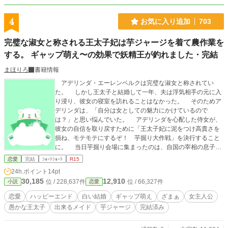
魔法のある世界。姉妹対決、生意気な妹+毒親。一応、短編の
つもりですが、場合によっては長編になるかも、です。 よろ
4
お気に入り追加
703
しくお願いします！ ※作者独自の世界です。
完璧な淑女と称される王太子妃は芋ジャージを着て農作業を
する。 ギャップ萌え〜の効果で妖精王が釣れました・完結
まほりろ
書籍情報
アデリンダ・エーレンベルクは完璧な淑女と称されてい
た。 しかし王太子と結婚して一年、夫は浮気相手の元に入
り浸り、彼女の寝室を訪れることはなかった。 そのためア
デリンダは、「自分は女としての魅力にかけているので
は？」と思い悩んでいた。 アデリンダを心配した侍女が、
彼女の自信を取り戻すために「王太子妃に泥をつけ高貴さを
損ね、モテモテにするぞ！ 芋掘り大作戦」を決行すること
に。 当日芋掘り会場に集まったのは、自国の宰相の息子
に、騎士団長と魔術師団長の息子、隣国の皇太子に、精霊王
恋愛
完結
ｼｮｰﾄｼｮｰﾄ
R15
に、妖精王、竜人族の王子などそうそうたるメンバー
24h.ポイント
14pt
で……。 【こんな人におすすめ】 ・ハッピーエンドが好き
30,185
12,910
位 / 228,637件
位 / 66,327件
小説
恋愛
・くすっとした笑いが欲しい ・ほのぼのした作品が好き ・ざ
まぁは添える程度 ※無断転載を禁止します。 ※ペンネーム変
恋愛
ハッピーエンド
白い結婚
ギャップ萌え
ざまぁ
女主人公
更しました。 「Copyright（C）2023-まほりろ／若松咲良」
愚かな王太子
出来るメイド
芋ジャージ
完結済み
※「完璧な淑女と称される王太子妃は芋ジャージを着て農作
業をする。 ギャップ萌え〜の効果で妖精王が釣れました。妻