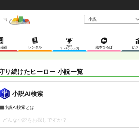
Web
稿漫画
レンタル
絵本ひろば
ビジ
コンテンツ大賞
守り続けたヒーロー 小説一覧
小説AI検索
小説AI検索とは