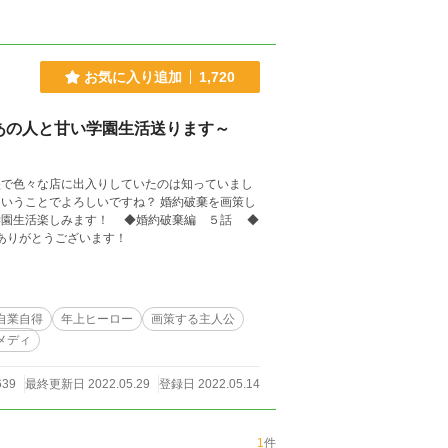
お気に入り追加
1,720
あの人と甘い学園生活送ります～
盛で色々な店に出入りしていたのは知っていまし
ろしいですね？ 婚約破棄を画策し
！ ◆婚約破棄編 ５話 ◆
った皆様本当にありがとうございます！
自業自得
年上ヒーロー
画策する主人公
メディ
639
最終更新日 2022.05.29
登録日 2022.05.14
1
件