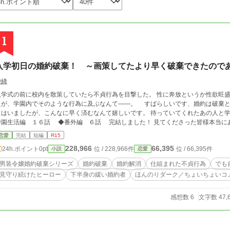
1
入学初日の婚約破棄！ ～画策してたより早く破棄できたので
紗綺
入学式の前に校内を散策していたら不貞行為を目撃した。 性に奔放というか性欲旺
たが、学園内でそのような行為に及ぶなんて――。 すばらしいです、婚約は破棄ということでよ
はいましたが、こんなに早く済むなんて嬉しいです。 待っていてくれたあの人と学園生活楽しみます
学園生活編 １６話 ◆番外編 ６話 完結しました！ 見てくださ
恋愛
完結
短編
R15
228,966
66,395
24h.ポイント
0pt
位 / 228,966件
位 / 66,395件
小説
恋愛
男装令嬢婚約破棄シリーズ
婚約破棄
婚約解消
仕組まれた不貞行為
でも
見守り続けたヒーロー
下半身の緩い婚約者
ほんのりダーク／ちょいちょいコ
感想数 6
文字数 47,