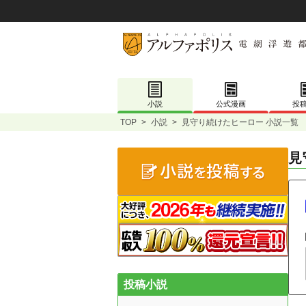
小説
公式漫画
投
TOP
>
小説
>
見守り続けたヒーロー 小説一覧
見
投稿小説