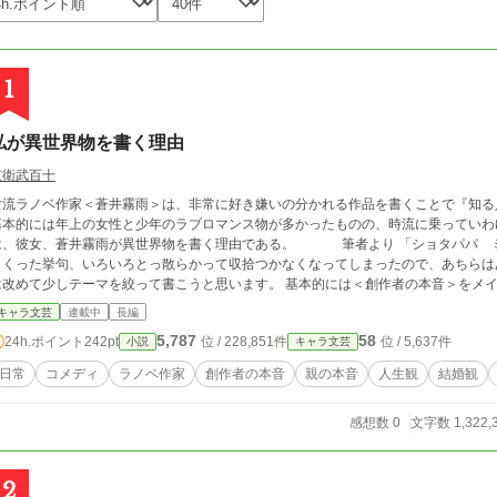
1
私が異世界物を書く理由
京衛武百十
流ラノベ作家＜蒼井霧雨＞は、非常に好き嫌いの分かれる作品を書くことで『知る人ぞ知る』作家だ
基本的には年上の女性と少年のラブロマンス物が多かったものの、時流に乗っていわゆる
彼女、蒼井霧雨が異世界物を書く理由である。 筆者より 「ショタパパ ミハエルくん」が当初想定していた内容からそれ
まくった挙句、いろいろとっ散らかって収拾つかなくなってしまったので、あちらは
めて少しテーマを絞って書こうと思います。 基本的には＜創作者の本音＞をメインにしていく予定です。 もっとも、また暴走す
る可能性が高いですが。 なろうとカクヨムでも同時連載します。
キャラ文芸
連載中
長編
5,787
58
24h.ポイント
242pt
位 / 228,851件
位 / 5,637件
小説
キャラ文芸
日常
コメディ
ラノベ作家
創作者の本音
親の本音
人生観
結婚観
感想数 0
文字数 1,322,
2