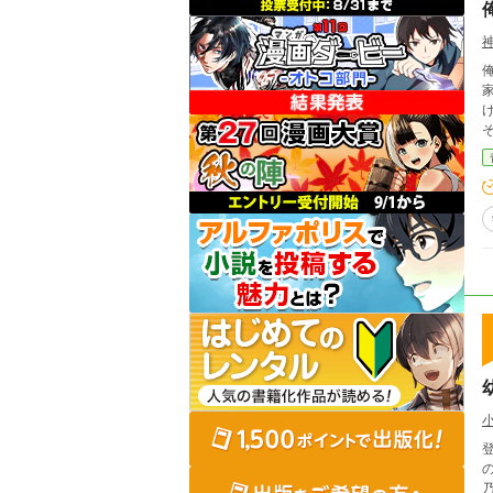
俺
けど、一
登場人物 主人公：青瀬 翔 
のク
乃の