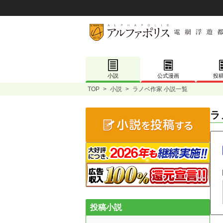
小説
公式漫画
投
TOP
>
小説
>
ラノベ作家 小説一覧
ラ
投稿小説