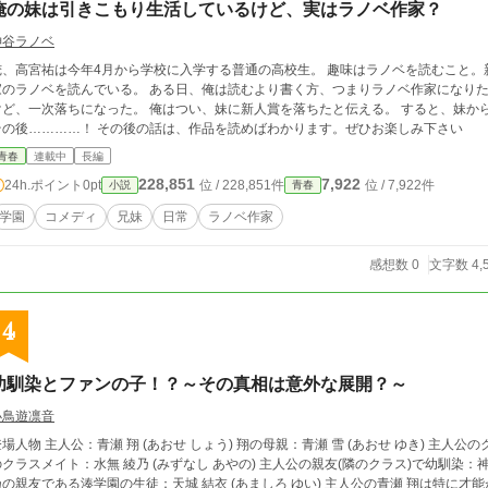
俺の妹は引きこもり生活しているけど、実はラノベ作家？
神谷ラノベ
、高宮祐は今年4月から学校に入学する普通の高校生。 趣味はラノベを読むこと。新人作家のラノベを読んだり、有名作家や人気作
家のラノベを読んでいる。 ある日、俺は読むより書く方、つまりラノベ作家になり
次落ちになった。 俺はつい、妹に新人賞を落ちたと伝える。 すると、妹からメッセージが届き俺はその内容を見て驚いた。
その後…………！ その後の話は、作品を読めばわかります。ぜひお楽しみ下さい
青春
連載中
長編
228,851
7,922
24h.ポイント
0pt
位 / 228,851件
位 / 7,922件
小説
青春
学園
コメディ
兄妹
日常
ラノベ作家
感想数 0
文字数 4,
4
幼馴染とファンの子！？～その真相は意外な展開？～
小鳥遊凛音
(あおせ しょう) 翔の母親：青瀬 雪 (あおせ ゆき) 主人公のクラスメイト：相場 颯太(あいば そうた) 主人公
ラスメイト：水無 綾乃 (みずなし あやの) 主人公の親友(隣のクラス)で幼馴染：神楽 聖園 (かぐら みその) 聖園に恋心を寄せる綾
親友である湊学園の生徒：天城 結衣 (あましろ ゆい) 主人公の青瀬 翔は特に才能が無いのだと自分に言い聞かせていた。 だが、