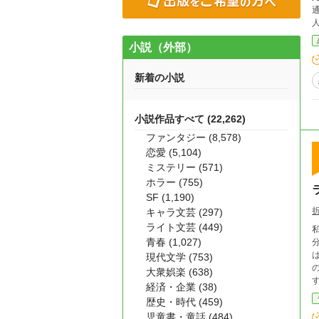
人気者た
小説（外部）
新着の小説
小説作品すべて (22,262)
ファンタジー (8,578)
恋愛 (5,104)
ミステリー (571)
ホラー (755)
SF (1,190)
キャラ文芸 (297)
ライト文芸 (449)
青春 (1,027)
は人生の
現代文学 (753)
の
大衆娯楽 (638)
経済・企業 (38)
歴史・時代 (459)
児童書・童話 (484)