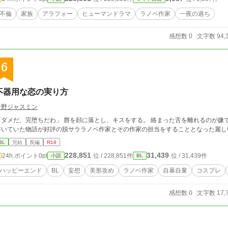
不倫
家族
アラフォー
ヒューマンドラマ
ラノベ作家
一夜の過ち
感想数 0
文字数 94,
6
不器用な恋の実り方
香野ジャスミン
「ダメだ、完堕ちだわ」 唇を顔に落とし、キスをする。 絡まった舌を離れるのが嫌で
書いていた物語が好評の脱サララノベ作家とその作家の担当をすることとなった麗し
BL
完結
長編
R18
228,851
31,439
24h.ポイント
0pt
位 / 228,851件
位 / 31,439件
小説
BL
ハッピーエンド
BL
妄想
美形攻め
ラノベ作家
自暴自棄
コスプレ
感想数 0
文字数 17,