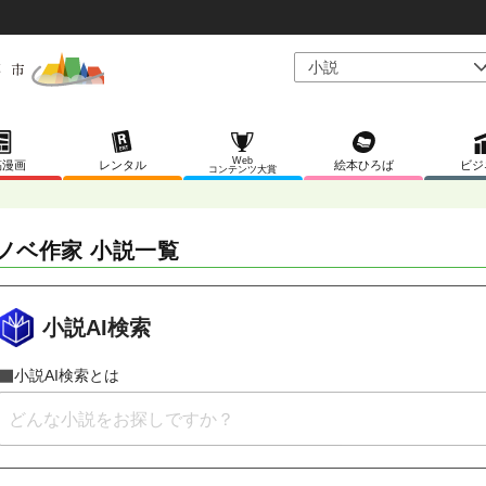
Web
稿漫画
レンタル
絵本ひろば
ビジ
コンテンツ大賞
ノベ作家 小説一覧
小説AI検索
小説AI検索とは