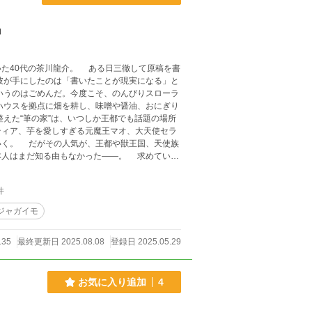
』
た40代の茶川龍介。 ある日三徹して原稿を書
彼が手にしたのは「書いたことが現実になる」と
いうのはごめんだ。今度こそ、のんびりスローラ
えた“筆の家”は、いつしか王都でも話題の場所
ティア、芋を愛しすぎる元魔王マオ、大天使セラ
、天使族
だ知る由もなかった――。 求めていた
んどん規模が膨らむ商売と騒動。 チート能力を
―。 これは、“戦わずに世界
件
り（予定）異世界ライフである！
ジャガイモ
135
最終更新日 2025.08.08
登録日 2025.05.29
お気に入り追加
4