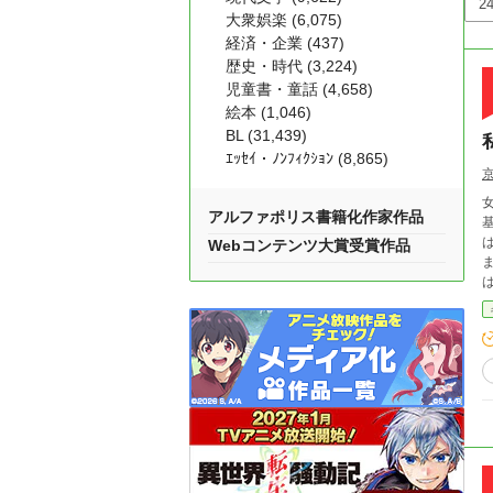
大衆娯楽 (6,075)
経済・企業 (437)
歴史・時代 (3,224)
児童書・童話 (4,658)
絵本 (1,046)
BL (31,439)
ｴｯｾｲ・ﾉﾝﾌｨｸｼｮﾝ (8,865)
女
アルファポリス書籍化作家作品
は、
Webコンテンツ大賞受賞作品
は改