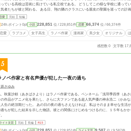
通っている高校は芸術に長けている私立校である。 どうしてこの様な学校に通ってい
ちが彼と関わる。 ある日、翔の隣のクラスにいる親友の聖園を巡っての計画に 巻き込まれてしまうのだが、物語が進展して
行く中で、 隠されていた、見えなかった事実を目の当たりにする事になる。 翔は、戸
恋愛
完結
短編
が、想定外な出来事、事実に翔は驚愕する事に・・・ 翔は一体、どうなるのだろう
228,851
66,374
24h.ポイント
0pt
位 / 228,851件
位 / 66,374件
小説
恋愛
恋愛
ラブコメ
女子高生
ラノベ作家
漫画家
美少女
オリジナル
感想数 0
文字数 17,
5
ラノベ作家と有名声優が犯した一夜の過ち
折原さゆみ
私、秋葉沙頼（あきばさより）はラノベ作家である。ペンネーム「浅羽季四李（あさば
分の作品がアニメ化を果たし、さらに大ファンである超人気声優の神永浩二（かみながこうじ）
絶頂期だった。 あの日の夜の過ちさえなければ、私はそのまま幸せな生活が続いたのだろうか。 これは、私とあの男の一夜
過ちが犯した結末を示した物語。彼との関係にけじめをつけるのに、１５年もかかってしまった。 ※他サイ
す。
ライト文芸
完結
長編
R15
228,851
9,587
24h.ポイント
0pt
位 / 228,851件
位 / 9,587件
小説
ライト文芸