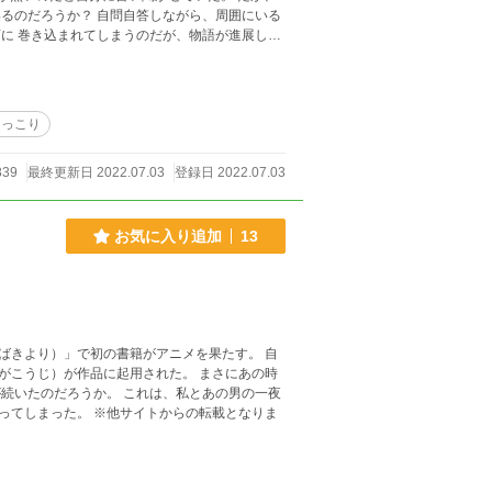
るのだろうか？ 自問自答しながら、周囲にいる
惑いながらも現実と向き合わされてしまう。 だ
か！？
ほっこり
839
最終更新日 2022.07.03
登録日 2022.07.03
お気に入り追加
13
きより）」で初の書籍がアニメを果たす。 自
が作品に起用された。 まさにあの時
トからの転載となりま