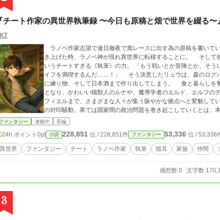
『チート作家の異世界執筆録 〜今日も原稿と畑で世界を綴る〜
KT
ラノベ作家志望で連日徹夜で賞レースに出す為の原稿を書いてい
き上げた時、ラノベ神が現れ異世界に転移することに。 そして
いうチートすぎる《執筆》の力。 「もう戦いとか冒険とか、そう
イフを満喫するんだ……！」 そう決意したリュウは、森のログハウスを拠点に畑を耕し、味噌や醤油、おにぎり
に練り物、そして日本酒まで作り出してしまう。 食と暮らしを整
となり、かわいい猫獣人のルナや、魔導学者のエルド、エルフの
フィエルまで、さまざまな人々が集う賑やかな拠点へと変貌していく。 だがその人気が、王都や獣王国
の封印騒動、果ては国家間の政治問題を巻き起こしていくとは、本人はま
はずのスローライフはどこへやら。 増え続ける仲間たちと、ど
ファンタジー
連載中
長編
活かして“異世界を日本化”させながら、リュウの毎日はますます忙しく、賑やかに―
228,851
53,336
24h.ポイント
0pt
位 / 228,851件
位 / 53,336
小説
ファンタジー
を変える”をモットーに、筆一本で異世界を渡り歩く男の、のんび
異世界
ファンタジー
チート
ラノベ作家
執筆
猫耳
家族
仲間
感想数 0
文字数 170,
3