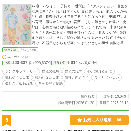
42歳 バツイチ 子持ち 世間は「イクメン」という言葉を
安易に使うが 現実は甘くない 妻に裏切られ 血のつながら
ない娘・咲奈をひとりで育てることになった佐山史郎 ワンオ
ペ育児 職場からの心ない言葉 そして娘とのすれ違いに史
郎は 心身ともに追い詰められていく それでも 小さな命を
守ろうと必死にもがく史郎を救ったのは 血のつながりを超
えた娘との絆 そして温かい隣人の支えだった 現代社会の片
隅で 不器用ながらも必死に生きるひとりの男性 苦悩と葛藤
の先に 史郎がたどり着いた答えとは 現代のワンオペ育児
現代文学
完結
短編
と 血縁を超えた家族のあり方を描く物語
24h.ポイント
0pt
228,637
9,614
位 / 228,637件
位 / 9,614件
小説
現代文学
シングルファーザー
育児の孤独
育児の現実
心が壊れる前に
壊れそうな日常
報われない日常
孤独と向き合う
ひとりじゃない
優しさに救われる
自分を許す物語
感想数 0
文字数 13,043
最終更新日 2026.01.20
登録日 2025.08.18
5
お気に入り追加
88