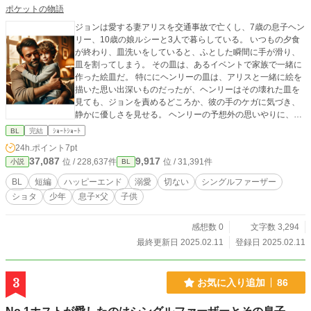
ポケットの物語
ジョンは愛する妻アリスを交通事故で亡くし、7歳の息子ヘン
リー、10歳の娘ルシーと3人で暮らしている。 いつもの夕食
が終わり、皿洗いをしていると、ふとした瞬間に手が滑り、
皿を割ってしまう。 その皿は、あるイベントで家族で一緒に
作った絵皿だ。 特ににヘンリーの皿は、アリスと一緒に絵を
描いた思い出深いものだったが、ヘンリーはその壊れた皿を
見ても、ジョンを責めるどころか、彼の手のケガに気づき、
静かに優しさを見せる。 ヘンリーの予想外の思いやりに、ジ
ョンは涙をこらえきれなくなる。いつも元気でやんちゃなヘ
BL
完結
ｼｮｰﾄｼｮｰﾄ
ンリーが時折見せる、その深い優しさに、心温まる瞬間が広
24h.ポイント
7pt
がっていく。
37,087
9,917
位 / 228,637件
位 / 31,391件
小説
BL
BL
短編
ハッピーエンド
溺愛
切ない
シングルファーザー
ショタ
少年
息子×父
子供
感想数 0
文字数 3,294
最終更新日 2025.02.11
登録日 2025.02.11
3
お気に入り追加
86