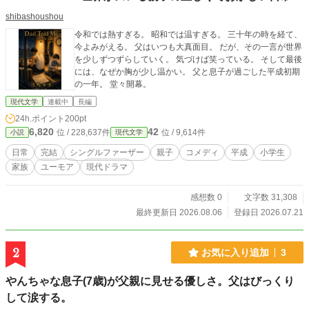
shibashoushou
令和では熱すぎる。 昭和では温すぎる。 三十年の時を経て、
今よみがえる。 父はいつも大真面目。 だが、その一言が世界
を少しずつずらしていく。 気づけば笑っている。 そして最後
には、なぜか胸が少し温かい。 父と息子が過ごした平成初期
の一年。 堂々開幕。
現代文学
連載中
長編
24h.ポイント
200pt
6,820
42
位 / 228,637件
位 / 9,614件
小説
現代文学
日常
完結
シングルファーザー
親子
コメディ
平成
小学生
家族
ユーモア
現代ドラマ
感想数 0
文字数 31,308
最終更新日 2026.08.06
登録日 2026.07.21
2
お気に入り追加
3
やんちゃな息子(7歳)が父親に見せる優しさ。父はびっくり
して涙する。