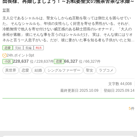
団長様、再婚しましょう！～お転婆聖女の無茶苦茶な求婚～
甘寧
主人公であるシャルルは、聖女らしからぬ言動を取っては側仕えを困らせてい
た。 そんなシャルルも、年頃の女性らしく好意を寄せる男性がいる。それが、
冷酷無情で他人を寄せ付けない威圧感のある騎士団長のレオナード。 「大人の
余裕が素敵」 彼にそんな事を言うのはシャルルだけ。 実は、そんな彼にはリオ
ネルと言う一人息子がいる。だが、彼に妻がいた事を知る者も子供がいたと知る
者もいなかった。そんな出生不明のリオネルだが、レオナードの事を父と尊敬
恋愛
完結
長編
R15
し、彼に近付く令嬢は片っ端から潰していくほどのファザコンに育っていた。
24h.ポイント
0pt
ある日、街で攫われそうになったリオネルをシャルルが助けると、リオネルのシ
228,637
66,327
位 / 228,637件
位 / 66,327件
小説
恋愛
ャルルを見る目が変わっていき、レオナードとの距離も縮まり始めた。 そんな
折、リオネルの母だと言う者が現れ、波乱の予感が……
異世界
恋愛
結婚
シングルファーザー
聖女
ラブコメ
文字数 44,008
最終更新日 2025.10.09
登録日 2025.09.14
5
件