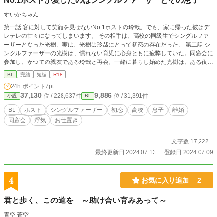
No.1ホストが愛したのはシングルファーザーとその息子
すいかちゃん
第一話 客に対して笑顔を見せないNo.1ホストの玲哉。でも、家に帰った彼はデ
レデレの甘々になってしまいます。 その相手は、高校の同級生でシングルファ
ーザーとなった光樹。実は、光樹は玲哉にとって初恋の存在だった。 第二話 シ
ングルファーザーの光樹は、慣れない育児に心身ともに疲弊していた。同窓会に
参加し、かつての親友である玲哉と再会。一緒に暮らし始めた光樹は、ある夜。
玲哉によって心も身体も奪われる。 玲哉との関係が、光樹視点で描かれます。
BL
完結
短編
R18
第三話 No.1ホストのレイヤは、シングルファーザーの光樹とラブラブな生活を
24h.ポイント
7pt
おくっている。 そんな時に、店の客に2人の関係がバレてしまった。 吹聴しな
37,130
9,886
位 / 228,637件
位 / 31,391件
小説
BL
い代わりに、身体の関係を迫られる玲哉。迷った末に、呼び出されたラブホへと
向かうが・・・。 第四話 最近、光樹の様子がおかしい。おまけに、カフェで知
BL
ホスト
シングルファーザー
初恋
高校
息子
離婚
らない男と会っていて・・・。玲哉は、何も言ってくれない恋人に甘くて淫らな
同窓会
浮気
お仕置き
お仕置きをする。 第五話 「僕のママは？」 陸からの質問に、光樹は言葉を失
う。友達から言われた言葉に揺れる陸。 光樹は、玲哉に相談する。 No.1ホスト
とシングルファーザーの恋物語、完結となります。
文字数 17,222
最終更新日 2024.07.13
登録日 2024.07.09
4
お気に入り追加
2
君と歩く、この道を ～助け合い育みあって～
青空 蒼空