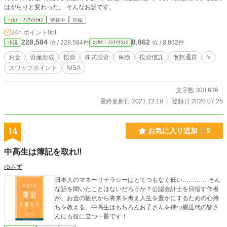
はがらりと変わった。 そんなお話です。
ｴｯｾｲ・ﾉﾝﾌｨｸｼｮﾝ
連載中
長編
24h.ポイント
0pt
228,584
8,862
位 / 228,584件
位 / 8,862件
小説
ｴｯｾｲ・ﾉﾝﾌｨｸｼｮﾝ
お金
資産形成
投資
株式投資
保険
投資信託
仮想通貨
fx
スワップポイント
NISA
文字数 300,636
最終更新日 2021.12.18
登録日 2020.07.25
14
お気に入り追加
5
中高生は簿記を取れ‼︎
ゆみず
日本人のマネーリテラシーはとてつもなく低い………… そん
な話を聞いたことはないだろうか？公認会計士を目指す作者
が、お金の観点から将来を考え人生を豊かにするための心持
ちを教える、中高生はもちろんお子さんを持つ親世代の皆さ
んにも役に立つ一冊です！