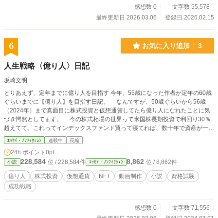
感想数 0
文字数 55,578
最終更新日 2026.03.06
登録日 2026.02.15
6
お気に入り追加
3
人生戦略〈億り人〉日記
坂崎文明
とりあえず、定年までに億り人を目指す 今年、55歳になった作者が定年の60歳
ぐらいまでに【億り人】を目指す日記。 なんですが、50歳ぐらいから56歳
（2024年）まで真面目に株式投資と仮想通貨してたら億り人になれたことに気
づき愕然としてます。 今の株式相場の世界って米国株長期投資で利回り30％
超えてて、これってインデックスファンド買って寝てれば、数十年で資産が一億
になる世界です。 陰謀論が真実で日本が近年に滅びるとしても、億り人なら
ｴｯｾｲ・ﾉﾝﾌｨｸｼｮﾝ
連載中
長編
海外拠点に一時移住して、節税できて、それを避けれたのにね。 科学データ
24h.ポイント
0pt
で事実を言っても、世の中の八割はそれを事実だとは思わない世の中ですし。
228,584
8,862
位 / 228,584件
位 / 8,862件
小説
ｴｯｾｲ・ﾉﾝﾌｨｸｼｮﾝ
ちょっと後悔してますが、まあ、頑張りましょう。
億り人
株式投資
仮想通貨
NFT
動画制作
小説
資格試験
成功戦略
感想数 0
文字数 71,556