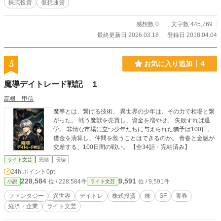
株式投資
仮想通貨
感想数 0
文字数 445,769
最終更新日 2026.03.18
登録日 2018.04.04
5
お気に入り追加
4
魔導デイトレード戦記 １
高根 甲信
魔導とは、繋げる技術。 異世界の少年は、その力で相場と繋
がった。 戦う魔獣を売買し、資金を増やせ。 失敗すれば退
学。 非情な市場に立つ少年たちに与えられた猶予は100日。
借金を清算し、仲間を救うことはできるのか。 青春と金融が
交差する、100日間の戦い。 【全34話・完結済み】
ライト文芸
完結
長編
24h.ポイント
0pt
228,584
9,591
位 / 228,584件
位 / 9,591件
小説
ライト文芸
ファンタジー
異世界
デイトレ
株式投資
株
SF
青春
経済・企業
ライト文芸