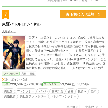
最終更新日 2026.03.06
登録日 2024.07.01
7
お気に入り追加
1
東証バトルロワイヤル
人妻あず。
「暴落？ 上等だ！ このポジション、命かけて握りしめる
ッ！！」 荒廃した東証マーケットを舞台に、投資初心者サキ
と伝説の相場剣士レイが暴落と陰謀に挑む！ 信用取引は命を
削り、陽線タワーは欲望を燃やす――！ 爆益か破産か！？
トレードファンタジー爆誕！！ 「レイさん、もうちょっと手
加減してぇぇぇっ！」 金融×バトル×異世界ファンタジー ここ
は株式市場が具現化した世界。通称:東証 世界は崩れた。暴
落に焼かれ、株価は砂塵と化し――人々は“マーケット”と呼ば
れる荒野で生きている。 金を奪い合う血の争い。レバレッ
ファンタジー
完結
長編
ジは魂を喰らう呪具。 投資初心者のサキは、焼け落ちたポ
24h.ポイント
0pt
ートフォリオを背負いながら、再び立ち上がる。 彼女が出
228,584
53,244
位 / 228,584件
位 / 53,244件
小説
ファンタジー
会ったのは、相場を斬る戦士レイ。 「株はメンタルだ」―
―彼の言葉が、サキの運命を変える。 日経の風が吹く荒野
異世界
ファンタジー
バトル
株式投資
勇者
投資家
経済
で、少女は学ぶ。 資金力ではなく、“メンタル”こそがこの
先物投資
異世界ファンタジー
バトルファンタジー
相場を制すことを。 暴落、買い煽り、日銀砲――そして伝
説のトレーダー〈レイ〉との邂逅が、彼女を真の戦士へと導
いていく。 -
感想数 0
文字数 88,361