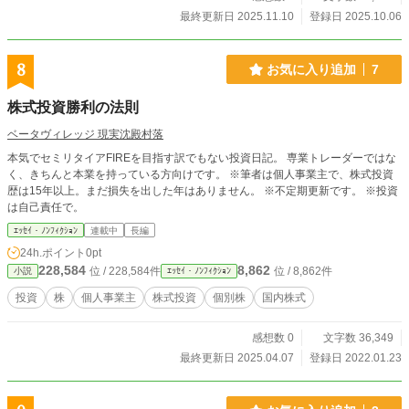
最終更新日 2025.11.10
登録日 2025.10.06
8
お気に入り追加
7
株式投資勝利の法則
ベータヴィレッジ 現実沈殿村落
本気でセミリタイアFIREを目指す訳でもない投資日記。 専業トレーダーではな
く、きちんと本業を持っている方向けです。 ※筆者は個人事業主で、株式投資
歴は15年以上。まだ損失を出した年はありません。 ※不定期更新です。 ※投資
は自己責任で。
ｴｯｾｲ・ﾉﾝﾌｨｸｼｮﾝ
連載中
長編
24h.ポイント
0pt
228,584
8,862
位 / 228,584件
位 / 8,862件
小説
ｴｯｾｲ・ﾉﾝﾌｨｸｼｮﾝ
投資
株
個人事業主
株式投資
個別株
国内株式
感想数 0
文字数 36,349
最終更新日 2025.04.07
登録日 2022.01.23