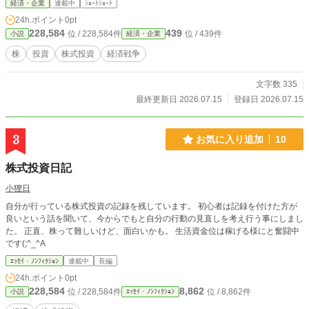
経済・企業
連載中
ｼｮｰﾄｼｮｰﾄ
24h.ポイント
0pt
228,584
439
位 / 228,584件
位 / 439件
小説
経済・企業
株
投資
株式投資
経済戦争
文字数 335
最終更新日 2026.07.15
登録日 2026.07.15
3
お気に入り追加
10
株式投資日記
小狸日
自分が行っている株式投資の記録を残しています。 初心者は記録を付けた方が
良いという話を聞いて、今からでもと自分の行動の見直しを考え行う事にしまし
た。 正直、株って難しいけど、面白いかも。 生活資金位は稼げる様にと奮闘中
です(;^_^A
ｴｯｾｲ・ﾉﾝﾌｨｸｼｮﾝ
連載中
長編
24h.ポイント
0pt
228,584
8,862
位 / 228,584件
位 / 8,862件
小説
ｴｯｾｲ・ﾉﾝﾌｨｸｼｮﾝ