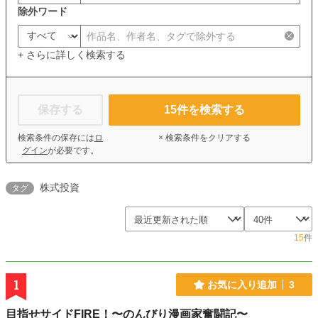
除外ワード
+ さらに詳しく検索する
保存する
15
件を検索する
検索条件の保存には
ロ
× 検索条件をクリアする
グイン
が必要です。
株式投資
タグ
15
件
1
お気に入り追加
3
目指せサイドFIRE！〜のんびり漫画家奮闘記〜