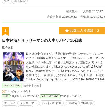
経済
株式投資
感想数 4
文字数 215,097
最終更新日 2026.06.12
登録日 2024.04.08
4
お気に入り追加
2
日本経済とサラリーマンの人生サバイバル戦略
坂崎文明
日本経済中心ですが、世界経済の予測からサラリーマンのサ
バイバル戦略を考察してみます。 日本経済とサラリーマンの
人生サバイバル戦略 作者：坂崎文明（小説家になろう）か
らの転載になります。https://ncode.syosetu.com/n1979cm/
作品の画像は更新が滞ってる幻の人気作のものです。そろそ
ろ書けそう。 安倍晴明と安東総理のやり直し転生譚 坂崎文
明 https://www.alphapolis.co.jp/novel/771049446/809038308
ｴｯｾｲ・ﾉﾝﾌｨｸｼｮﾝ
連載中
長編
24h.ポイント
106pt
10,243
212
位 / 228,584件
位 / 8,862件
小説
ｴｯｾｲ・ﾉﾝﾌｨｸｼｮﾝ
エッセイ
サラリーマン
サバイバル戦略
日本経済
世界経済