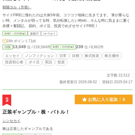
朝陽ヨル（月嶺）
サイドFIREに憧れたのは大体5年前。コツコツ地味に生きてます。 筆が乗らな
い時、メンタルが弱ってる時、気分転換したい時etc…そんな時に気ままに書く
赤裸々奮闘記。 節約、ポイ活、投資でめざせサイドFIRE！
ｴｯｾｲ・ﾉﾝﾌｨｸｼｮﾝ
連載中
ｼｮｰﾄｼｮｰﾄ
24h.ポイント
71pt
13,049
239
位 / 228,584件
位 / 8,862件
小説
ｴｯｾｲ・ﾉﾝﾌｨｸｼｮﾝ
エッセイ
ノンフィクション
日常
目標
株式投資
株主優待
投資初心者
ポイ活
実話
投資
文字数 22,512
最終更新日 2026.08.02
登録日 2025.04.17
2
お気に入り追加
0
正装ギャンブル・株・バトル！
シンセカイ
株は正装したギャンブルである