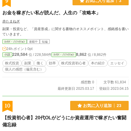
9
お気に入り追加
3
お金を稼ぎたい私が読んだ、人生の「攻略本」
赤たまねぎ
副業・投資など、「資産形成」に関する書物のオススメポイント、感銘感を書い
ていきます。
ｴｯｾｲ・ﾉﾝﾌｨｸｼｮﾝ
連載中
短編
24h.ポイント
0pt
228,584
8,862
位 / 228,584件
位 / 8,862件
小説
ｴｯｾｲ・ﾉﾝﾌｨｸｼｮﾝ
株式投資
副業
働く
効率
株式投資初心者
本の紹介
エッセイ
個人の感想（偏見含む）
感想数 0
文字数 61,834
最終更新日 2025.03.17
登録日 2023.04.15
10
お気に入り追加
23
【投資初心者】20代OLがどうにか資産運用で稼ぎたい奮闘
備忘録