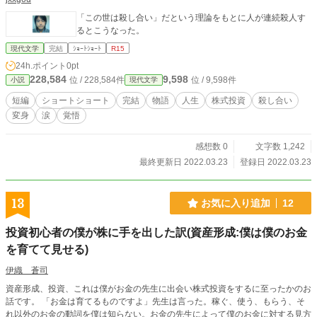
「この世は殺し合い」だという理論をもとに人が連続殺人す
るとこうなった。
現代文学
完結
ｼｮｰﾄｼｮｰﾄ
R15
24h.ポイント
0pt
228,584
9,598
位 / 228,584件
位 / 9,598件
小説
現代文学
短編
ショートショート
完結
物語
人生
株式投資
殺し合い
変身
涙
覚悟
感想数 0
文字数 1,242
最終更新日 2022.03.23
登録日 2022.03.23
13
お気に入り追加
12
投資初心者の僕が株に手を出した訳(資産形成:僕は僕のお金
を育てて見せる)
伊織 蒼司
資産形成、投資、これは僕がお金の先生に出会い株式投資をするに至ったかのお
話です。 「お金は育てるものですよ」先生は言った。稼ぐ、使う、もらう、そ
れ以外のお金の動詞を僕は知らない。お金の先生によって僕のお金に対する見方