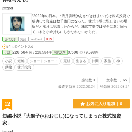
jxxgod
*2022年の日本。 *浅月浜磯(=あさづきはまいそ)は株式投資で
成功して資産は数千億円になった。株式市場は殺し合いの場
所だと浅月は認識したからだ。株式市場では安全に逃げ回っ
ていると小金持ちにしかなれないからだ。
現代文学
完結
ｼｮｰﾄｼｮｰﾄ
R15
24h.ポイント
0pt
228,584
9,598
位 / 228,584件
位 / 9,598件
小説
現代文学
小説
短編
ショートショート
完結
生きる
仲間
家族
神
動物
株式投資
感想数 0
文字数 1,165
最終更新日 2022.03.24
登録日 2022.03.24
12
お気に入り追加
0
短編小説「大獅子(=おおじし)になってしまった株式投資
家」
jxxgod