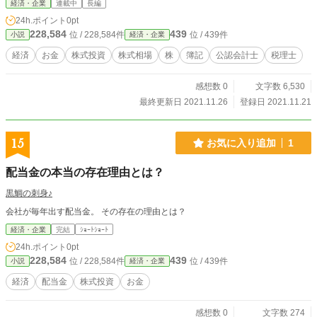
経済・企業
連載中
長編
24h.ポイント
0pt
228,584
439
位 / 228,584件
位 / 439件
小説
経済・企業
経済
お金
株式投資
株式相場
株
簿記
公認会計士
税理士
感想数 0
文字数 6,530
最終更新日 2021.11.26
登録日 2021.11.21
15
お気に入り追加
1
配当金の本当の存在理由とは？
黒鯛の刺身♪
会社が毎年出す配当金。 その存在の理由とは？
経済・企業
完結
ｼｮｰﾄｼｮｰﾄ
24h.ポイント
0pt
228,584
439
位 / 228,584件
位 / 439件
小説
経済・企業
経済
配当金
株式投資
お金
感想数 0
文字数 274