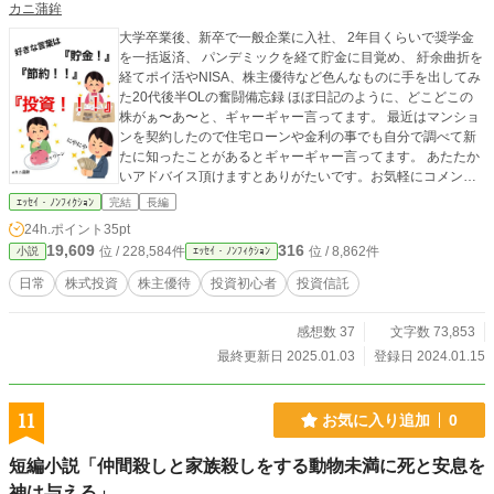
カニ蒲鉾
大学卒業後、新卒で一般企業に入社、 2年目くらいで奨学金
を一括返済、 パンデミックを経て貯金に目覚め、 紆余曲折を
経てポイ活やNISA、株主優待など色んなものに手を出してみ
た20代後半OLの奮闘備忘録 ほぼ日記のように、どこどこの
株がぁ〜あ〜と、ギャーギャー言ってます。 最近はマンショ
ンを契約したので住宅ローンや金利の事でも自分で調べて新
たに知ったことがあるとギャーギャー言ってます。 あたたか
いアドバイス頂けますとありがたいです。お気軽にコメント
ください。 株ガチ勢では無い知識の少ない初心者なのでなに
ｴｯｾｲ・ﾉﾝﾌｨｸｼｮﾝ
完結
長編
とぞ温かい目で見守ってあげてください。
24h.ポイント
35pt
19,609
316
位 / 228,584件
位 / 8,862件
小説
ｴｯｾｲ・ﾉﾝﾌｨｸｼｮﾝ
日常
株式投資
株主優待
投資初心者
投資信託
感想数 37
文字数 73,853
最終更新日 2025.01.03
登録日 2024.01.15
11
お気に入り追加
0
短編小説「仲間殺しと家族殺しをする動物未満に死と安息を
神は与える」