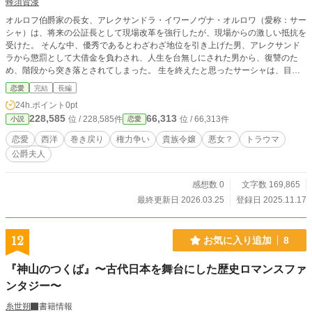
蜂須賀漆
オルロフ伯爵家の長女、アレクサンドラ・イワーノヴナ・オルロワ（愛称：サー
シャ）は、将来の公証長として現場改革を強行したが、現場からの激しい抵抗を
受けた。 そんな中、優秀であるとわざわざ地位を引き上げた男、アレクサンド
ラから懲罰として大借金を負わされ、人生を台無しにされた男から、復讐のた
め、階段から突き落とされてしまった。 生を終えたと思ったサーシャは、目が
覚めると、まだ幼い頃、皇后と王子ニコライとの茶会まで、時間が戻っていた。
恋愛
完結
長編
時が巻き戻る前と打って変わって引っ込み思案で怯えがちになったサーシャは、
24h.ポイント
0pt
それでも生来の責任感を発揮して、公証を変えていこうと悩み苦しみながら、少
228,585
66,313
位 / 228,585件
位 / 66,313件
小説
恋愛
しずつ人生を切り開いていった。 公証長の座がオルロフ家から離される危機を
乗り越え、ニコライを配偶者に迎えたアレクサンドラは、公証長に就任し、新た
恋愛
西洋
巻き戻り
権力争い
貴族令嬢
悪女？
トラウマ
な政策を通すために一歩を踏み出したが、物事は思う通りには進んでいかない。
公爵夫人
内部からの抵抗、元老院に対する根回しなどの困難に立ち向かう一方で、妻とし
ての役割を蔑ろにしている後ろめたさを感じていたアレクサンドラは、周囲の状
況や夫の情熱に動かされて少しずつ変わっていく。 「公証長サーシャの通過点
感想数 0
文字数 169,865
―巻き戻った今度は自分に負けずに生きる」の続編ですので、そちらを先にお読
最終更新日 2026.03.25
登録日 2025.11.17
みください。 （https://www.alphapolis.co.jp/novel/658621636/952961210） 引
き続き、「西洋風ロマンスファンタジー×悲劇の悪女のやり直し」がコンセプト
ですが、今回は、「巻き戻った」ではなく「巻き戻れなくとも」というサブタイ
12
お気に入り追加
8
トルです。
『神山のつくば』〜古代日本を舞台にした歴史ロマンスファ
ンタジー〜
糸世朔
書籍情報