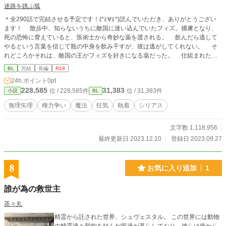
迷路を跳ぶ狐
＊全290話で完結させる予定です！(*≧∀≦*)読んでいただき、ありがとうござい
ます！ 散歩中、知らないうちに敵国に迷い込んでいたフィズ。捕虜となり、
死の恐怖に脅えていると、医術士から奇妙な薬を渡される。 飲んだら逃して
やるという言葉を信じて瓶の中身を飲み干すが、彼は逃がしてくれない。 そ
れどころかそれは、敵国の王がフィズを好きになる薬だった。 仕組まれた執
拗な愛情に戸惑うフィズだったが、いつしかひたむきに自分を愛してくれる王に
BL
完結
長編
R18
惹かれていく。 しかし、普段わがままで横暴な王の振る舞いに嫌気が差して
24h.ポイント
0pt
いた城内には不満が溢れんばかりに溜まっていた。そんな時、城には、遂にある
228,585
31,383
位 / 228,585件
位 / 31,383件
小説
BL
異変が起こる…… 愛された側室と嫌われた王の、全てを失ってから始める冒
険譚。 ＊残酷な描写があります。過度にならないように注意してますが苦手な
無理矢理
権力争い
魔法
狂気
執着
シリアス
方はご注意くださいm(_ _)m ＊ムーンライトノベルズに「コーリゼブル・キリゼ
ブルの毒」というタイトルで投稿したものを加筆修正したものです。
文字数 1,118,956
最終更新日 2023.12.10
登録日 2023.09.27
8
お気に入り追加
1
誰が為の救世主
茶々丸
精霊から託された世界、シュヴェスタル。 この世界には動物