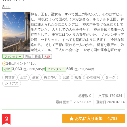
Soen
神も、王も、巫女も、すべて盤上の駒だった。そのはずだっ
た。 神託によって国の行く末が決まる、ルミナルド王国。 神
殿に迎えられた少女エリシアは、 神の声を告げる巫女として
生きていた。 人としての人生を持たず、 神意を伝える唯一の
存在として。 王宮にはひとりの青年がいた。 ヴァレンティア
公爵、セドリック。 すべてを盤面のように見渡す、 冷静な知
略の男。 そして王都に現れる一人の少年。 稀有な歌声の、吟
遊詩人ノエル。 三人の出会いは、 やがて国の運命を狂わせる
一つの神託へと結びつく。 そしてそれは、 神の器として生き
ファンタジー
完結
長編
R15
てきたエリシアの在り方をも、 根底から覆していくことにな
24h.ポイント
441pt
る。 逃れられない想いと、 消えない罪が絡み合う中。 選択
3,063
505
位 / 228,585件
位 / 53,244件
小説
ファンタジー
の先で、痛みとともに変わりゆく物語。 ※全120話・最後ま
で完成しています。
異世界
王宮
巫女
権力争い
恋愛
執着
心理描写
ダーク
シリアス
感想数 0
文字数 179,934
最終更新日 2026.08.05
登録日 2026.07.14
2
お気に入り追加
4,793