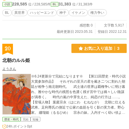
228,585
31,383
位 / 228,585件
位 / 31,383件
小説
BL
BL
異世界
ハッピーエンド
神子
イケメン
権力争い
感想数 0
文字数 5,917
最終更新日 2023.05.31
登録日 2022.12.31
20
お気に入り追加
3
北朝のルル姫
ようさん
※6.24更新分で完結になります※ 【第11回歴史・時代小説
大賞参加作品】 それぞれの至天の君を戴き二つに割れた朝
廷が相争う南北朝時代。 武士達の世界は覇権争いに明け暮
れ、雅やかな時代の残照を色濃く残す宮中では禍々しい陰謀
が渦巻く。 時代の嵐の中芽生えた、純恋の行方は……。
【登場人物】 葉庭宗永（はにわ むねなが） 北朝に仕える
武将。足利尊氏の側近で公家の血筋を引く影の実力者。野心
家。 縷瑠姫（るるひめ） 宗永の妹。入内すべく幼い頃より
あらゆる教養と芸を身につけさせられた美貌の持ち主。 楓
歴史・時代
完結
短編
（かえで） 縷瑠姫の侍女。姫と年が近く幼い時から仕えて
24h.ポイント
0pt
きた、姉のような親友のような存在。真面目で忠誠心が強