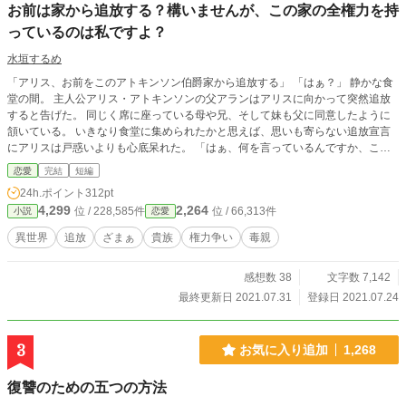
お前は家から追放する？構いませんが、この家の全権力を持
っているのは私ですよ？
水垣するめ
「アリス、お前をこのアトキンソン伯爵家から追放する」 「はぁ？」 静かな食
堂の間。 主人公アリス・アトキンソンの父アランはアリスに向かって突然追放
すると告げた。 同じく席に座っている母や兄、そして妹も父に同意したように
頷いている。 いきなり食堂に集められたかと思えば、思いも寄らない追放宣言
にアリスは戸惑いよりも心底呆れた。 「はぁ、何を言っているんですか、この
領地を経営しているのは私ですよ？」 「ああ、その経営も最近軌道に乗ってき
恋愛
完結
短編
たのでな、お前はもう用済みになったから追放する」 父のあまりに無茶苦茶な
24h.ポイント
312pt
言い分にアリスは辟易する。 「いいでしょう。そんなに出ていって欲しいなら
4,299
2,264
位 / 228,585件
位 / 66,313件
小説
恋愛
出ていってあげます」 アリスは家から一度出る決心をする。 それを聞いて両親
や兄弟は大喜びした。 アリスはそれを哀れみの目で見ながら家を出る。 彼らが
異世界
追放
ざまぁ
貴族
権力争い
毒親
これから地獄を見ることを知っていたからだ。 「大方、私が今まで稼いだお金
や開発した資源を全て自分のものにしたかったんでしょうね。……でもそんなこ
感想数 38
文字数 7,142
とがまかり通るわけないじゃないですか」 アリスはため息をつく。 「──だっ
て、この家の全権力を持っているのは私なのに」 後悔したところでもう遅い。
最終更新日 2021.07.31
登録日 2021.07.24
3
お気に入り追加
1,268
復讐のための五つの方法