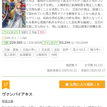
スカは、最初から自分の父であるヴァルデン国王と兄のフレ
デリック王太子を倒し、人種差別と奴隷制度を廃止した新た
な王国を築くことを決意していた。 王女の計画は、奴隷とし
て囚われていた黒人男性マリクを解放することから始まる。
エヴリンは、自由を求める彼との絆を深め、味方となってく
れる善良な貴族の私兵を中心とした反乱軍を編成し、父王の
圧政に立ち向かう。 戦いは激化し、王国は崩壊の危機を迎え
る中、エヴリンはついに王国を変革するために戦い抜く。新
ファンタジー
連載中
長編
R15
たな人権主義な王国の誕生と人種平等の実現を目指し、王女
24h.ポイント
0pt
の壮絶な戦いと信念が描かれる、感動と興奮の物語。
228,585
53,244
位 / 228,585件
位 / 53,244件
小説
ファンタジー
王族・貴族
王族の争い
王女様
反乱・戦争
黒人×白人
権力争い
黒人差別
奴隷解放
人種差別
内戦
感想数 0
文字数 91,121
最終更新日 2025.02.21
登録日 2025.02.17
17
お気に入り追加
5
ヴァンパイアキス
闇猫古蝶