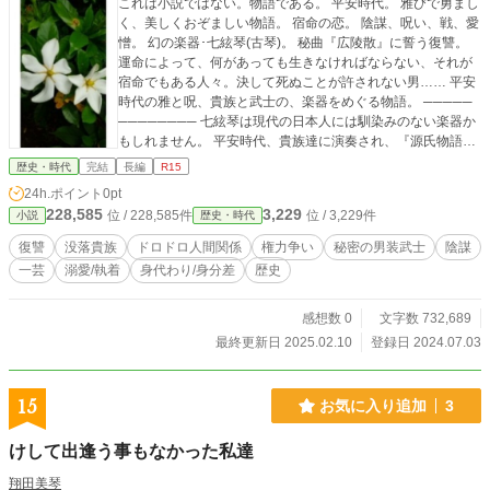
これは小説ではない。物語である。 平安時代。 雅びで勇まし
く、美しくおぞましい物語。 宿命の恋。 陰謀、呪い、戦、愛
憎。 幻の楽器･七絃琴(古琴)。 秘曲『広陵散』に誓う復讐。
運命によって、何があっても生きなければならない、それが
宿命でもある人々。決して死ぬことが許されない男…… 平安
時代の雅と呪、貴族と武士の、楽器をめぐる物語。 ─────
──────── 七絃琴は現代の日本人には馴染みのない楽器か
もしれません。 平安時代、貴族達に演奏され、『源氏物語』
にも登場します。しかし、平安時代後期、何故か滅んでしま
歴史・時代
完結
長編
R15
いました。 いったい何があったのでしょうか？ タイトルは
24h.ポイント
0pt
「しちげんかんじょうけちみゃく」「きんのこと」と読みま
228,585
3,229
位 / 228,585件
位 / 3,229件
小説
歴史・時代
す。
復讐
没落貴族
ドロドロ人間関係
権力争い
秘密の男装武士
陰謀
一芸
溺愛/執着
身代わり/身分差
歴史
感想数 0
文字数 732,689
最終更新日 2025.02.10
登録日 2024.07.03
15
お気に入り追加
3
けして出逢う事もなかった私達
翔田美琴