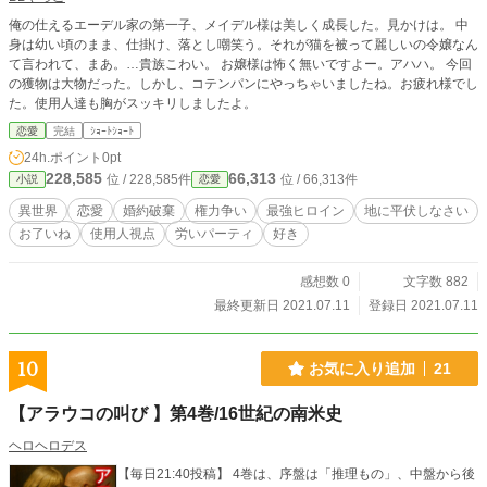
俺の仕えるエーデル家の第一子、メイデル様は美しく成長した。見かけは。 中
身は幼い頃のまま、仕掛け、落とし嘲笑う。それが猫を被って麗しいの令嬢なん
て言われて、まあ。…貴族こわい。 お嬢様は怖く無いですよー。アハハ。 今回
の獲物は大物だった。しかし、コテンパンにやっちゃいましたね。お疲れ様でし
た。使用人達も胸がスッキリしましたよ。
恋愛
完結
ｼｮｰﾄｼｮｰﾄ
24h.ポイント
0pt
228,585
66,313
位 / 228,585件
位 / 66,313件
小説
恋愛
異世界
恋愛
婚約破棄
権力争い
最強ヒロイン
地に平伏しなさい
お了いね
使用人視点
労いパーティ
好き
感想数 0
文字数 882
最終更新日 2021.07.11
登録日 2021.07.11
10
お気に入り追加
21
【アラウコの叫び 】第4巻/16世紀の南米史
ヘロヘロデス
【毎日21:40投稿】 4巻は、序盤は「推理もの」、中盤から後