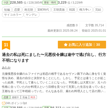
228,585
3,229
位 / 228,585件
位 / 3,229件
小説
歴史・時代
い。 柊弐（とうに） 武将。南朝（吉野方）の使いとして都
に訪れ、縷瑠姫と禁断の恋に落ちる。 新帝 南朝の謀略で帝
短編
恋愛
南北朝
室町時代
王朝貴族
戦国
権力争い
完結
不在となった北朝に新たに即位した帝。縷瑠姫の入内を望む
サイコホラー
ヤンデレ
が…… ※実在の歴史上の人物名が出てくる場合もあります
が、作品中の事件や人物は架空の政治状況におけるフィクシ
ョンです。 歴史小説風ファンタジーとしてお楽しみくださ
感想数 0
文字数 35,714
い。 ※他サイトに過去掲載した完結作品を転載、加筆修正し
最終更新日 2025.06.24
登録日 2025.01.01
ながら連載していきます。 （画像・月岡耕漁「羽衣」）
21
お気に入り追加
30
過去の私は死にました〜元悪役令嬢は途中で逃げ出し、行方
不明になります
みたか
元傲慢悪役令嬢のルファイナは初恋の相手であるセヴァン殿下の為に身を引く覚
悟を決め、過去の自分と決別することにした。しかし、予定とは違うことが起こ
った結果、平民として暮らしていくことになった。平民暮しは大変だが、元々の
性格に合っていたのか料理人という目標を見つけて充実した生活を送っていると
王都を去って三年程経っていた。そんなある日、雇われ料理人として店の買い出
しで出かけた先でセヴァン殿下と再会し──。 ※他者視点や権力争いもでてきま
恋愛
連載中
長編
R15
す。 その裏では熾烈な国の利権争いがあり、行方不明になったルファイナの為
24h.ポイント
0pt
にセヴァンが立ち上がり──。 □こちらの話はプロット無しの思いつきで書いて
228,585
66,313
小説
恋愛