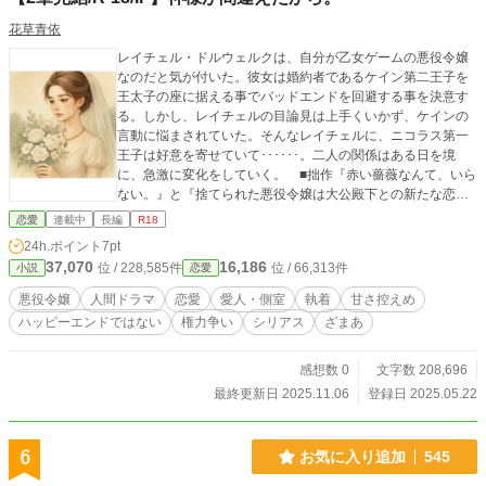
花草青依
レイチェル・ドルウェルクは、自分が乙女ゲームの悪役令嬢
なのだと気が付いた。彼女は婚約者であるケイン第二王子を
王太子の座に据える事でバッドエンドを回避する事を決意す
る。しかし、レイチェルの目論見は上手くいかず、ケインの
言動に悩まされていた。そんなレイチェルに、ニコラス第一
王子は好意を寄せていて･･････。二人の関係はある日を境
に、急激に変化をしていく。 ■拙作『赤い薔薇なんて、いら
ない。』と『捨てられた悪役令嬢は大公殿下との新たな恋に
夢を見る』のパラレルワールド（もし、レイチェルの婚約者
恋愛
連載中
長編
R18
がニコラスではなく、ケインだったらver）。上記の作品を読
24h.ポイント
7pt
んでいなくても、全く問題なく読めます。すでに読んだこと
37,070
16,186
位 / 228,585件
位 / 66,313件
小説
恋愛
のある方は、「バタフライエフェクト」をお楽しみ下さい。
■notテンプレ物で、大道を外れています。「恋愛」をテー
悪役令嬢
人間ドラマ
恋愛
愛人・側室
執着
甘さ控えめ
マにしていますが、ジャンルとしてはいわゆる人間ドラマ。1
ハッピーエンドではない
権力争い
シリアス
ざまあ
章時点で、読了感はあまり良いものではないかも？（苦手な
方はご遠慮下さい） ■(2025.6.24追記)1章の加筆修正を行い
ました。「★」の付いている話は、追加エピソードになりま
感想数 0
文字数 208,696
す。 ■画像は生成AI（ChatGPT）
最終更新日 2025.11.06
登録日 2025.05.22
6
お気に入り追加
545