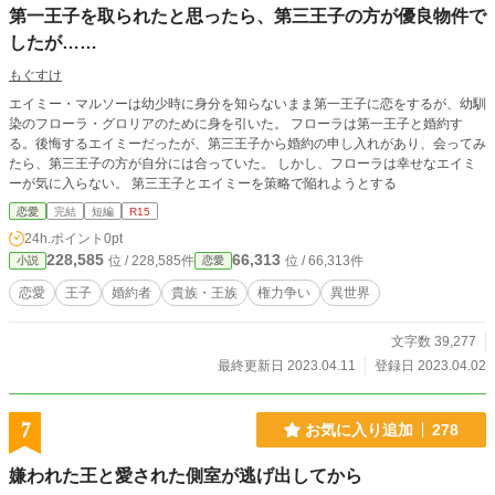
第一王子を取られたと思ったら、第三王子の方が優良物件で
したが……
もぐすけ
エイミー・マルソーは幼少時に身分を知らないまま第一王子に恋をするが、幼馴
染のフローラ・グロリアのために身を引いた。 フローラは第一王子と婚約す
る。後悔するエイミーだったが、第三王子から婚約の申し入れがあり、会ってみ
たら、第三王子の方が自分には合っていた。 しかし、フローラは幸せなエイミ
ーが気に入らない。 第三王子とエイミーを策略で陥れようとする
恋愛
完結
短編
R15
24h.ポイント
0pt
228,585
66,313
位 / 228,585件
位 / 66,313件
小説
恋愛
恋愛
王子
婚約者
貴族・王族
権力争い
異世界
文字数 39,277
最終更新日 2023.04.11
登録日 2023.04.02
7
お気に入り追加
278
嫌われた王と愛された側室が逃げ出してから