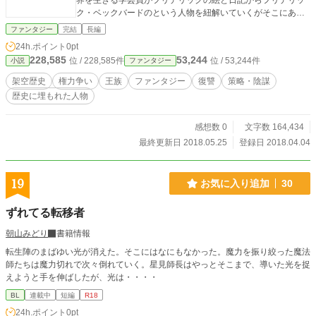
界を生きる学芸員がフリデリックの絵と日記からフリデリッ
ク・ベックバードのという人物を紐解いていくがそこにあっ
たのは、世間で言われているような卑屈で卑怯で我儘な人物
ファンタジー
完結
長編
とはかけ離れたフリデリックの姿だった。
24h.ポイント
0pt
228,585
53,244
位 / 228,585件
位 / 53,244件
小説
ファンタジー
架空歴史
権力争い
王族
ファンタジー
復讐
策略・陰謀
歴史に埋もれた人物
感想数 0
文字数 164,434
最終更新日 2018.05.25
登録日 2018.04.04
19
お気に入り追加
30
ずれてる転移者
朝山みどり
書籍情報
転生陣のまばゆい光が消えた。そこにはなにもなかった。魔力を振り絞った魔法
師たちは魔力切れで次々倒れていく。星見師長はやっとそこまで、導いた光を捉
えようと手を伸ばしたが、光は・・・・
BL
連載中
短編
R18
24h.ポイント
0pt