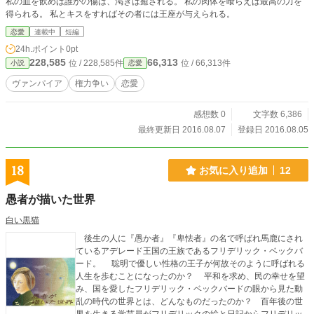
私の血を飲めば誰かの傷は、渇きは癒される。 私の肉体を喰らえば最高の力を
得られる。 私とキスをすればその者には王座が与えられる。
恋愛
連載中
短編
24h.ポイント
0pt
228,585
66,313
位 / 228,585件
位 / 66,313件
小説
恋愛
ヴァンパイア
権力争い
恋愛
感想数 0
文字数 6,386
最終更新日 2016.08.07
登録日 2016.08.05
18
お気に入り追加
12
愚者が描いた世界
白い黒猫
後生の人に『愚か者』『卑怯者』の名で呼ばれ馬鹿にされ
ているアデレード王国の王族であるフリデリック・ベックバ
ード。 聡明で優しい性格の王子が何故そのように呼ばれる
人生を歩むことになったのか？ 平和を求め、民の幸せを望
み、国を愛したフリデリック・ベックバードの眼から見た動
乱の時代の世界とは、どんなものだったのか？ 百年後の世