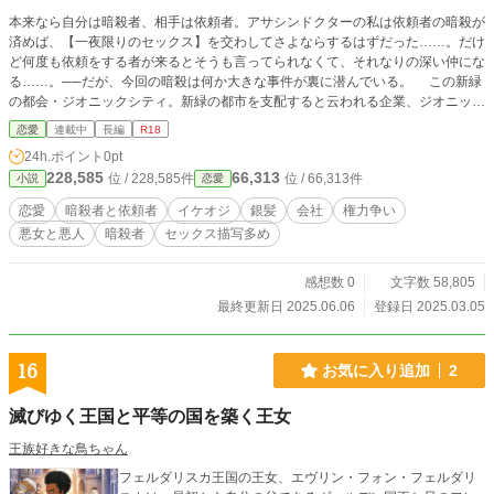
本来なら自分は暗殺者、相手は依頼者。アサシンドクターの私は依頼者の暗殺が
済めば、【一夜限りのセックス】を交わしてさよならするはずだった……。だけ
ど何度も依頼をする者が来るとそうも言ってられなくて、それなりの深い仲にな
る……。──だが、今回の暗殺は何か大きな事件が裏に潜んでいる。 この新緑
の都会・ジオニックシティ。新緑の都市を支配すると云われる企業、ジオニック
コーポレーション。 俺はその企業戦争に巻き込まれていく……ある一人の女性
恋愛
連載中
長編
R18
からの依頼によって──。 翔田美琴のエリオットシリーズ新作の物語は暗殺者と
24h.ポイント
0pt
依頼者が織りなすエロチックラブとミステリー要素も入れた物語です。
228,585
66,313
位 / 228,585件
位 / 66,313件
小説
恋愛
恋愛
暗殺者と依頼者
イケオジ
銀髪
会社
権力争い
悪女と悪人
暗殺者
セックス描写多め
感想数 0
文字数 58,805
最終更新日 2025.06.06
登録日 2025.03.05
16
お気に入り追加
2
滅びゆく王国と平等の国を築く王女
王族好きな鳥ちゃん
フェルダリスカ王国の王女、エヴリン・フォン・フェルダリ