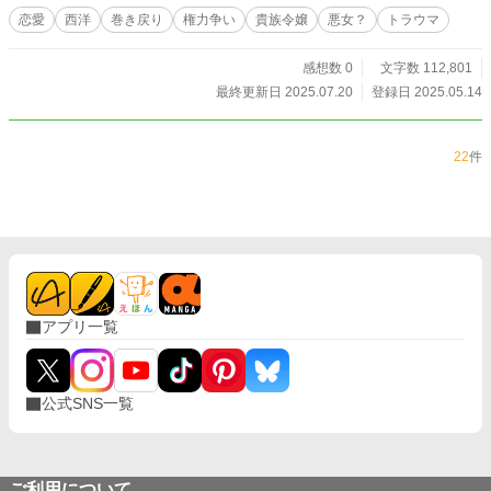
変わって引っ込み思案となったサーシャは、しかし公証を担うという変わらなか
恋愛
西洋
巻き戻り
権力争い
貴族令嬢
悪女？
トラウマ
った未来の中を、藻掻きながら歩んでいくことになる。 一方、皇后は、第一王
子を皇太子に据え、その妃にサーシャを望むのだった。 西洋風ロマンスファン
感想数 0
文字数 112,801
タジーを土台に、悲劇の悪女の巻き戻りの人生を描いた前編。 要素：回帰（巻
き戻り）、トラウマ持ちヒロイン、権力争い 続編「続・公証長サーシャの通過
最終更新日 2025.07.20
登録日 2025.05.14
点―巻き戻れなくとも自分に負けずに生きる 」を連載中です。 （https://www.al
phapolis.co.jp/novel/658621636/225009680）
22
件
アプリ一覧
公式SNS一覧
ご利用について