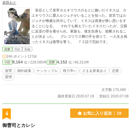
炭田おと
皇后として皇帝カエキリウスのもとに嫁いだイネスは、カ
エキリウスに愛人ルジェナがいることを知った。皇宮ではル
ジェナが権威を誇示していて、イネスは肩身が狭い思いをす
ることになる。 それでも耐えていたイネスだったが、父親
に反逆の罪を着せられ、家族も、彼女自身も、処断されるこ
とが決まった。 グレゴリウス卿の手を借りて、一人生き残
ったイネスは復讐を誓う。 ７２話で完結です。
恋愛
完結
長編
24h.ポイント
127pt
9,164
4,152
位 / 228,585件
位 / 66,313件
小説
恋愛
復讐
婚約破棄
ケンカップル
権力争い
ざまあ要素あり
恋愛
愛憎
文字数 170,490
最終更新日 2020.07.19
登録日 2020.07.08
4
お気に入り追加
19
御曹司とカレシ