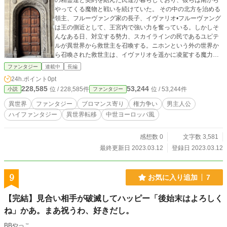
の精霊達と契約を結んだ民達が暮らしており、彼らは南から
やってくる魔物と戦いを続けていた。 その中の北方を治める
領主、フルーヴァング家の長子、イヴァリオ•フルーヴァング
は王の側近として、王宮内で強い力を奮っている。しかしそ
んなある日、対立する勢力、スカイラインの民であるユピテ
ルが異世界から救世主を召喚する。ニホンという外の世界か
ら召喚された救世主は、イヴァリオを遥かに凌駕する魔力を
持ち、そのせいでイヴァリオの王宮内での立場が不安定なも
ファンタジー
連載中
長編
のへとなっていく。一族の名誉の為、王宮内で権力を握りた
24h.ポイント
0pt
いイヴァリオは異世界からやってきた救世主を追放しようと
228,585
53,244
位 / 228,585件
位 / 53,244件
小説
ファンタジー
するが、彼は救世主とも言い難いほどにとんでもなく性格が
悪い、まるでヴィラン（悪役）のような男だった。
異世界
ファンタジー
ブロマンス寄り
権力争い
男主人公
ハイファンタジー
異世界転移
中世ヨーロッパ風
感想数 0
文字数 3,581
最終更新日 2023.03.12
登録日 2023.03.12
9
お気に入り追加
7
【完結】見合い相手が破滅してハッピー「後始末はよろしく
ね」かあ。まあ祝うわ、好きだし。
BBやっこ