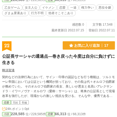
位 / 228,585件
位 / 66,313件
います。王道を目指して進んでいます。稚拙で粗な部分が多いかと思いますが、
ご都合主義という事を念頭に入れて読んで頂けたら幸いです。
乙女ゲーム
女主人公
イケメン
恋愛
一途
権力争い
悪役令嬢
ざまぁ要素あり
行方不明
他者そこそこあり
感想数 0
文字数 17,548
最終更新日 2022.07.15
登録日 2022.07.11
22
お気に入り追加
17
公証長サーシャの通過点―巻き戻った今度は自分に負けずに
生きる
蜂須賀漆
契約などの法律行為において、サイン・印章の認証などを行う権能は、ソルトモ
ーレ帝国においては公証という機関が担っており、その長は代々オルロフ伯爵家
が務めていた。 そのオルロフ伯爵家の長女、美しいが悪女と名高いアレクサン
ドラ・イワーノヴナ・オルロワ（愛称：サーシャ）は、将来の公証長として現場
改革を強行したが、現場からの激しい抵抗を受ける。 そんな中、優秀であると
わざわざ地位を引き上げた男、アレクサンドラから懲罰として大借金を負わさ
恋愛
完結
長編
れ、人生を台無しにされた男から、復讐のため、階段から突き落とされてしまっ
24h.ポイント
0pt
た。 生を終えたと思ったサーシャは、目が覚めると、まだ幼い頃、皇后と第一
228,585
66,313
位 / 228,585件
位 / 66,313件
小説
恋愛
王子との茶会まで、時間が戻ったことに気が付く。 己の所業を猛省し、打って