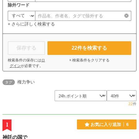
除外ワード
+ さらに詳しく検索する
保存する
22
件を検索する
検索条件の保存には
ロ
× 検索条件をクリアする
グイン
が必要です。
権力争い
タグ
22
件
1
お気に入り追加
6
神託の国で