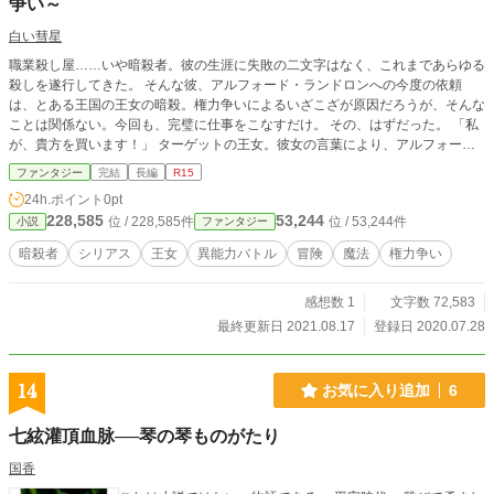
争い～
白い彗星
職業殺し屋……いや暗殺者。彼の生涯に失敗の二文字はなく、これまであらゆる
殺しを遂行してきた。 そんな彼、アルフォード・ランドロンへの今度の依頼
は、とある王国の王女の暗殺。権力争いによるいざこざが原因だろうが、そんな
ことは関係ない。今回も、完璧に仕事をこなすだけ。 その、はずだった。 「私
が、貴方を買います！」 ターゲットの王女。彼女の言葉により、アルフォード
は初めての依頼失敗を経験する。代わりに要求されたのは、彼女の身の安全。こ
ファンタジー
完結
長編
R15
こに新たな契約が交わされる。 迫る刺客たちを掻い潜り、アルフォードは彼女
24h.ポイント
0pt
を、守り抜くことができるのか。 王位継承権をかけた争いに、巻き込まれてい
228,585
53,244
位 / 228,585件
位 / 53,244件
小説
ファンタジー
く。 タイトルは『はぐれ暗殺者(アサシン)の契約(アグリメント)』とお読みくだ
さい。 小説家になろうでも投稿しております。
暗殺者
シリアス
王女
異能力バトル
冒険
魔法
権力争い
感想数 1
文字数 72,583
最終更新日 2021.08.17
登録日 2020.07.28
14
お気に入り追加
6
七絃灌頂血脉──琴の琴ものがたり
国香