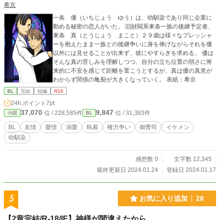
希京
一条 優（いちじょう ゆう）は、幼馴染であり同じ企業に
勤める秘密の恋人がいた。 旧財閥系東条一族の後継予定者、
東条 真（とうじょう まこと）２９歳は様々なプレッシャ
ーを抱えたまま一族との後継争いに身を捧げながらそれを優
以外には見せることが出来ず、彼にやすらぎを求める。 優は
そんな真の苦しみを理解しつつ、自分の立ち位置の弱さに将
来的に不安を感じて距離を置こうとするが、真は優の真意が
わからず関係の亀裂が大きくなっていく。 表紙：希京
BL
完結
短編
R18
24h.ポイント
7pt
37,070
9,847
位 / 228,585件
位 / 31,383件
小説
BL
BL
友情
愛情
溺愛
執着
権力争い
御曹司
イケメン
幼馴染
感想数 0
文字数 12,345
最終更新日 2024.01.24
登録日 2024.01.17
5
お気に入り追加
28
【2章完結/R-18/IF】神様が間違えたから。