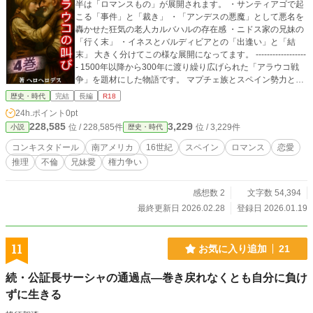
半は「ロマンスもの」が展開されます。 ・サンティアゴで起
こる「事件」と「裁き」 ・「アンデスの悪魔」として悪名を
轟かせた狂気の老人カルバハルの存在感 ・ニドス家の兄妹の
「行く末」 ・イネスとバルディビアとの「出逢い」と「結
末」 大きく分けてこの様な展開になってます。 ------------------
- 1500年以降から300年に渡り繰り広げられた「アラウコ戦
争」を題材にした物語です。 マプチェ族とスペイン勢力との
激突だけでなく、 スペイン勢力内部での覇権争い、 そしてイ
歴史・時代
完結
長編
R18
ンカ帝国と複雑に様々な勢力が絡み合っていきます。 ※ 現地
24h.ポイント
0pt
の友人からの情報や様々な文献を元に史実に基づいて描かれ
228,585
3,229
位 / 228,585件
位 / 3,229件
小説
歴史・時代
ている部分もあれば、 フィクションも混在しています。 動画
制作などを視野に入れてる為、脚本として使いやすい様に、
コンキスタドール
南アメリカ
16世紀
スペイン
ロマンス
恋愛
基本は会話形式で書いています。 HPでは人物紹介や年表等、
推理
不倫
兄妹愛
権力争い
最新話を先行公開しています。 公式HP:アラウコの叫び youtu
beチャンネル名:ヘロヘロデス insta:herohero_agency tiktok:h
erohero_agency
感想数 2
文字数 54,394
最終更新日 2026.02.28
登録日 2026.01.19
11
お気に入り追加
21
続・公証長サーシャの通過点―巻き戻れなくとも自分に負け
ずに生きる