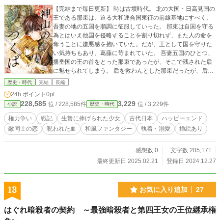
【完結まで毎日更新】 時は古墳時代。 北の大国・日高見国の
王である那束は、迫る大和連合国東征の前線基地にすべく、
吾妻の地の五国を順調に征服していった。 那束は自国を守る
為とはいえ他国を侵略することを割り切れず、また人の命を
奪うことに嫌悪感を抱いていた。だが、王として国を守りた
い気持ちもあり、葛藤に苛まれていた。 吾妻五国のひとつ、
播埀国の王の首をとった那束であったが、そこで残された后
に魅せられてしまう。 后を救わんとした那束だったが、后は
それを許さなかった。 后は自らの命と引き換えに呪いをか
歴史・時代
完結
長編
け、那束は太刀を取れなくなってしまう。 覡の卜占により、
24h.ポイント
0pt
次に攻め入る紀国の山神が呪いを解くだろうとの託宣が出
228,585
3,229
位 / 228,585件
位 / 3,229件
小説
歴史・時代
る。 那束は従者と共に和議の名目で紀国へ向かう。山にて遭
難するが、そこで助けてくれたのが津久葉という洞窟で獣の
権力争い
戦記
生贄に捧げられた少女
古代日本
ハッピーエンド
ように暮らしている娘だった。 古代日本を舞台にした歴史ロ
敵同士の恋
呪われた血
和風ファンタジー
執着・溺愛
挿絵あり
マンスファンタジー。
感想数 0
文字数 205,171
最終更新日 2025.02.21
登録日 2024.12.27
13
お気に入り追加
27
はぐれ暗殺者の契約 ～最強暗殺者と第四王女の王位継承権