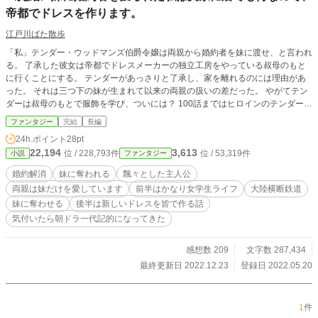
帝都でドレスを作ります。
江戸川ばた散歩
「私」テンダー・ウッドマンズ伯爵令嬢は両親から婚約者を妹に渡せ、と言われ
る。 了承した彼女は帝都でドレスメーカーの独立工房をやっている叔母のもと
に行くことにする。 テンダーがあっさりと了承し、家を離れるのには理由があ
った。 それは三つ下の妹が生まれて以来の両親の扱いの差だった。 やがてテン
ダーは叔母のもとで服飾を学び、ついには？ 100話まではヒロインのテンダー視
点、幕間と101話以降は俯瞰視点となります。 200話で完結しました。 今回はあ
ファンタジー
完結
長編
とがきは無しです。
24h.ポイント
28pt
22,194
3,613
位 / 228,793件
位 / 53,319件
小説
ファンタジー
婚約解消
妹に奪われる
飄々とした主人公
両親は妹だけを愛しています
前半はかなり女学生ライフ
大陸横断鉄道
妹に奪わせる
後半は新しいドレスを皆で作る話
気付いたら朝ドラ一代記的になってきた
感想数 209
文字数 287,434
最終更新日 2022.12.23
登録日 2022.05.20
1
件