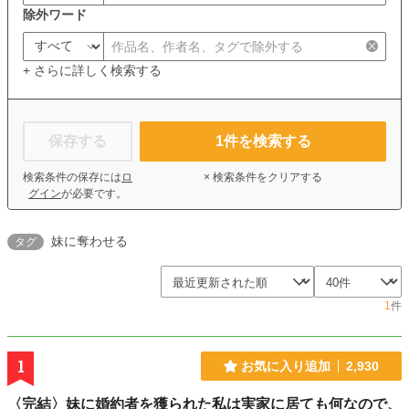
除外ワード
+ さらに詳しく検索する
保存する
1
件を検索する
検索条件の保存には
ロ
× 検索条件をクリアする
グイン
が必要です。
妹に奪わせる
タグ
1
件
1
お気に入り追加
2,930
〈完結〉妹に婚約者を獲られた私は実家に居ても何なので、