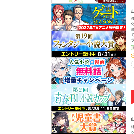
化
で
中の
は
読まなく
姉が馬