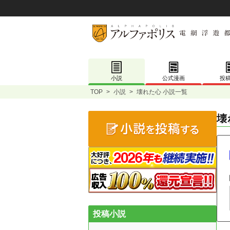
小説
公式漫画
投
TOP
>
小説
>
壊れた心 小説一覧
壊
投稿小説