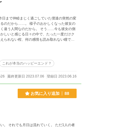
〜
 昨日まで仲睦まじく過ごしていた僕達の突然の変
のおかしくなった彼女の
く違う人間なのだから。 そう……今も彼女の側
考えられない程、何の感情も読み取れない瞳で僕
かったが、彼女の口の動きを目にした瞬間、僕の
ない僕をどうか許
けを愛してる。 ※このお話は「そ
これが本当のハッピーエンド？
界観や設定などは何の関係もないので、あちらを
526
最終更新日 2023.07.06
登録日 2023.06.16
暗いお話かもしれません。 ※私独自の世界設定に
す！！
お気に入り追加
88