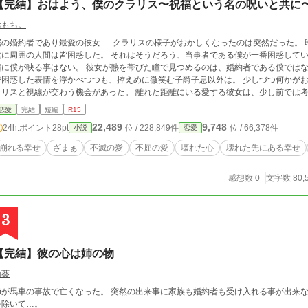
【完結】おはよう、僕のクラリス〜祝福という名の呪いと共に
おもち。
僕の婚約者であり最愛の彼女──クラリスの様子がおかしくなったのは突然だった。
に周囲の人間は皆困惑した。 それはそうだろう、当事者である僕が一番困惑しているのだから……。 様子
瞳に僕が映る事はない。 彼女が熱を帯びた瞳で見つめるのは、婚約者である僕ではな
困惑した表情を浮かべつつも、控えめに微笑む子爵子息以外は。 少しづつ何かがおかしいと感じる日々の中で、たった一度だけク
ラリスと視線が交わう機会があった。 離れた距離にいる愛する彼女は、少し前では
を見つめ、たった一言だけ言葉を紡いだ。 悔しい事にその声が僕の耳に届く事はな
恋愛
完結
短編
R15
何かが「これは違う」と叫んだ。 クラリスが紡いだ言葉はたった一言。 「──助けて」 彼女の身に何が起きているのか、自分達
22,489
9,748
24h.ポイント
28pt
位 / 228,849件
位 / 66,378件
小説
恋愛
一体何に巻き込まれているのか。 僕はこの騒動の真相を探る為、一人の人物に協力を仰いだ。 クラリス、不甲斐
してくれ。 幼い頃交わした、君を守るという約束すら守れなかった僕だけど、それでも永遠に君だ
崩れる幸せ
ざまぁ
不滅の愛
不屈の愛
壊れた心
壊れた先にある幸せ
の瞳に魅入られて」に少し出てきた女神様が管轄している国の一つです。 ですが世
ても大丈夫です。 ※念のため保険としてR15指定入れております。 ※人によっては全然幸せなお話ではないかもしれませ
感想数 0
文字数 80,
ん。汗(作者としてはハピエンだと思っています) ※明るいのは最初だけかと。常に
なっておりますので、ご了承ください。 ※こちらの作品、全話執筆済、完結保証で
3
【完結】彼の心は姉の物
山葵
車の事故で亡くなった。 突然の出来事に家族も婚約者も受け入れる事が出来ない。 それでも月日は流れていく。 ただ1人の者
を除いて…。