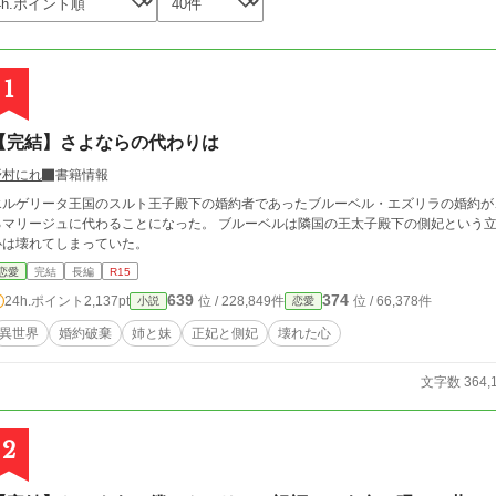
1
【完結】さよならの代わりは
野村にれ
書籍情報
エルゲリータ王国のスルト王子殿下の婚約者であったブルーベル・エズリラの婚約が
リージュに代わることになった。 ブルーベルは隣国の王太子殿下の側妃という立場を用意してあるという。 だが、ブルーベルの
心は壊れてしまっていた。
恋愛
完結
長編
R15
639
374
24h.ポイント
2,137pt
位 / 228,849件
位 / 66,378件
小説
恋愛
異世界
婚約破棄
姉と妹
正妃と側妃
壊れた心
文字数 364,
2