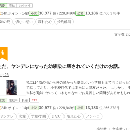
恋愛
完結
ｼｮｰﾄｼｮｰﾄ
30,977
13,186
24h.ポイント
14pt
位 / 228,849件
位 / 66,378件
小説
恋愛
姉の死
切ない想い
壊れた心
婚約解消
文字数 2,
4
ただ、ヤンデレになった幼馴染に壊されていくだけのお話。
igh28
私には4歳の頃から仲の良かった夏美という学校も全て同じだった
て話しており、小学校時代では本当に大親友だった。 …しかし、中学2
※私が趣味で作っているものなのでお見苦しい箇所があるかもし
恋愛
連載中
長編
R15
30,977
13,186
24h.ポイント
14pt
位 / 228,849件
位 / 66,378件
小説
恋愛
ヤンデレ
恋愛
学校/学園
切ない
壊れた心
メンヘラ
感想数 0
文字数 21,