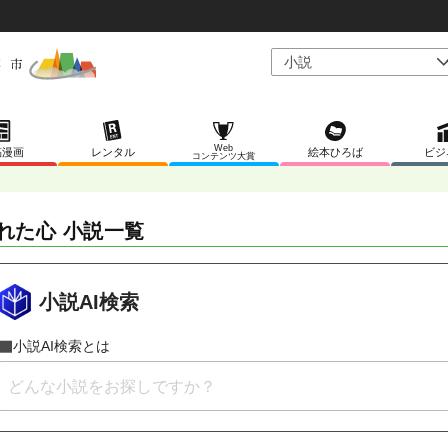
Web
稿漫画
レンタル
絵本ひろば
ビジ
コンテンツ大賞
れた心 小説一覧
小説AI検索
小説AI検索とは