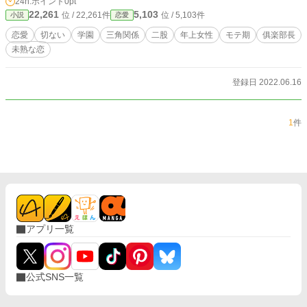
24h.ポイント
0pt
22,261
5,103
位 / 22,261件
位 / 5,103件
小説
恋愛
恋愛
切ない
学園
三角関係
二股
年上女性
モテ期
俱楽部長
未熟な恋
登録日 2022.06.16
1
件
アプリ一覧
公式SNS一覧