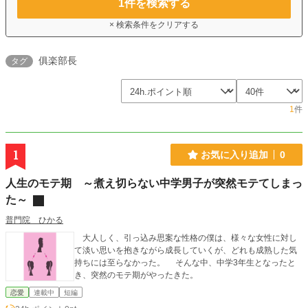
1
件を検索する
× 検索条件をクリアする
俱楽部長
タグ
1
件
1
お気に入り追加
0
人生のモテ期 ～煮え切らない中学男子が突然モテてしまっ
た～
普門院 ひかる
大人しく、引っ込み思案な性格の僕は、様々な女性に対し
て淡い思いを抱きながら成長していくが、どれも成熟した気
持ちには至らなかった。 そんな中、中学3年生となったと
き、突然のモテ期がやったきた。
恋愛
連載中
短編