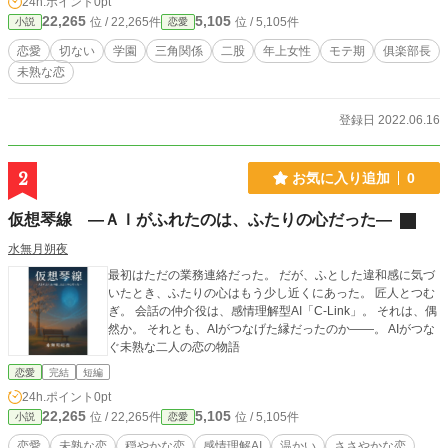
24h.ポイント
0pt
22,265
5,105
位 / 22,265件
位 / 5,105件
小説
恋愛
恋愛
切ない
学園
三角関係
二股
年上女性
モテ期
俱楽部長
未熟な恋
登録日 2022.06.16
2
お気に入り追加
0
仮想琴線 ―ＡＩがふれたのは、ふたりの心だった―
水無月朔夜
最初はただの業務連絡だった。 だが、ふとした違和感に気づ
いたとき、ふたりの心はもう少し近くにあった。 匠人とつむ
ぎ。 会話の仲介役は、感情理解型AI「C-Link」。 それは、偶
然か。 それとも、AIがつなげた縁だったのか――。 AIがつな
ぐ未熟な二人の恋の物語
恋愛
完結
短編
24h.ポイント
0pt
22,265
5,105
位 / 22,265件
位 / 5,105件
小説
恋愛
恋愛
未熟な恋
穏やかな恋
感情理解AI
温かい
ささやかな恋