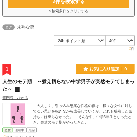
2
件を検索する
× 検索条件をクリアする
未熟な恋
タグ
2
件
1
お気に入り追加
0
人生のモテ期 ～煮え切らない中学男子が突然モテてしまっ
た～
普門院 ひかる
大人しく、引っ込み思案な性格の僕は、様々な女性に対し
て淡い思いを抱きながら成長していくが、どれも成熟した気
持ちには至らなかった。 そんな中、中学3年生となったと
き、突然のモテ期がやったきた。
恋愛
連載中
短編