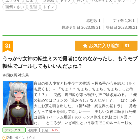
エッセイ
日常
一話完結
下ネタ
災い
うっかりミス
ホラー？
面倒くさい
生理
トイレ
感想数 1
文字数 1,361
最終更新日 2023.08.21
登録日 2023.08.21
31
お気に入り追加
81
うっかり女神の転生ミスで勇者になれなかったし、もうモブ
転生でゴールしてもいいんだよね？
帝国妖異対策局
盲目の亜人少女と転生少年の物語 ～握る手が心を結ぶ（良く
も悪くも）～ 「ちょ！？ ちょちょちょちょちょちょっと待
て！？」 突然、現男爵が素っ頓狂な声で騒ぎ始める。 「俺
の初めてはフォンの『筆おろし』なんだが！？」 ぼくは盛
大にお茶を噴き出した。（第64話 異世界の昼ドラ） 勇者
となって魔王を倒して欲しい―― 美しい女神に頼まれた俺
は冒険（ハーレム展開）のチャンス到来と気軽に引き受け
た。 ところが、いざ転生という場面でこのルーキー駄女神
が痛恨のエラー。 奴隷少年に転生した俺は冒険とは無縁
ファンタジー
連載中
長編
R15
の過酷な人生を送って死亡。 やりなおしの二度目の転生で
24h.ポイント
0pt
は王子になるはずが老王に転生。 三度目の転生、今度こそ