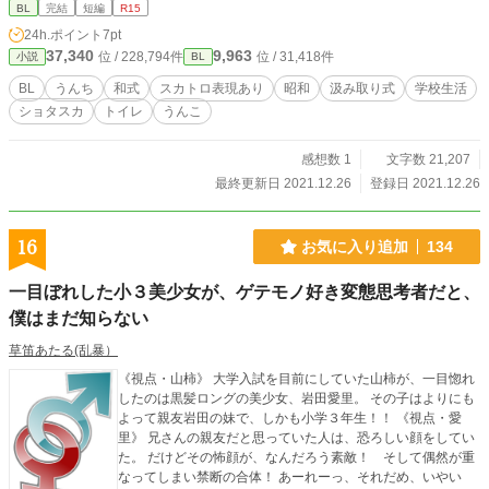
BL
完結
短編
R15
24h.ポイント
7pt
37,340
9,963
位 / 228,794件
位 / 31,418件
小説
BL
BL
うんち
和式
スカトロ表現あり
昭和
汲み取り式
学校生活
ショタスカ
トイレ
うんこ
感想数 1
文字数 21,207
最終更新日 2021.12.26
登録日 2021.12.26
16
お気に入り追加
134
一目ぼれした小３美少女が、ゲテモノ好き変態思考者だと、
僕はまだ知らない
草笛あたる(乱暴）
《視点・山柿》 大学入試を目前にしていた山柿が、一目惚れ
したのは黒髪ロングの美少女、岩田愛里。 その子はよりにも
よって親友岩田の妹で、しかも小学３年生！！ 《視点・愛
里》 兄さんの親友だと思っていた人は、恐ろしい顔をしてい
た。 だけどその怖顔が、なんだろう素敵！ そして偶然が重
なってしまい禁断の合体！ あーれーっ、それだめ、いやい