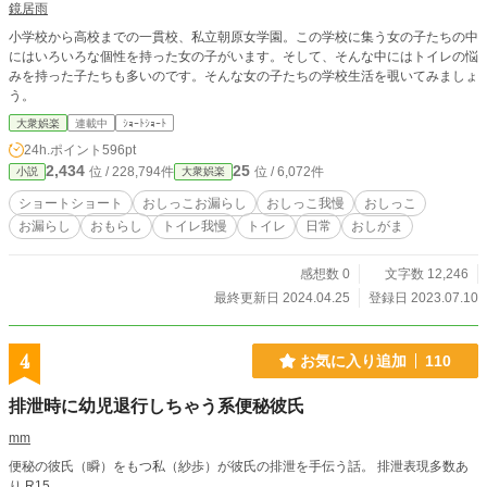
鏡居雨
小学校から高校までの一貫校、私立朝原女学園。この学校に集う女の子たちの中
にはいろいろな個性を持った女の子がいます。そして、そんな中にはトイレの悩
みを持った子たちも多いのです。そんな女の子たちの学校生活を覗いてみましょ
う。
大衆娯楽
連載中
ｼｮｰﾄｼｮｰﾄ
24h.ポイント
596pt
2,434
25
位 / 228,794件
位 / 6,072件
小説
大衆娯楽
ショートショート
おしっこお漏らし
おしっこ我慢
おしっこ
お漏らし
おもらし
トイレ我慢
トイレ
日常
おしがま
感想数 0
文字数 12,246
最終更新日 2024.04.25
登録日 2023.07.10
4
お気に入り追加
110
排泄時に幼児退行しちゃう系便秘彼氏
mm
便秘の彼氏（瞬）をもつ私（紗歩）が彼氏の排泄を手伝う話。 排泄表現多数あ
り R15