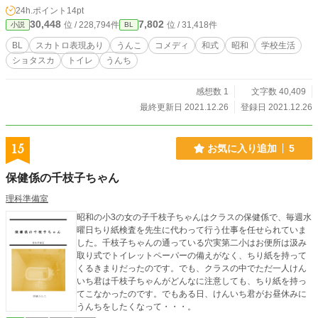
24h.ポイント
14pt
30,448
7,802
位 / 228,794件
位 / 31,418件
小説
BL
BL
スカトロ表現あり
うんこ
コメディ
和式
昭和
学校生活
ショタスカ
トイレ
うんち
感想数 1
文字数 40,409
最終更新日 2021.12.26
登録日 2021.12.26
15
お気に入り追加
5
保健係の千枝子ちゃん
理科準備室
昭和の小3の女の子千枝子ちゃんはクラスの保健係で、毎週水
曜日ちり紙検査を先生に代わって行う仕事を任せられていま
した。千枝子ちゃんの通っている穴実第二小はお便所は汲み
取り式でトイレットペーパーの備えがなく、ちり紙を持って
くるきまりだったのです。でも、クラスの中でただ一人けん
いち君は千枝子ちゃんがどんなに注意しても、ちり紙を持っ
てこなかったのです。でもある日、けんいち君がお昼休みに
うんちをしたくなって・・・。