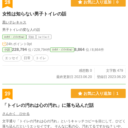
28
お気に入り追加
0
女性は知らない男子トイレの話
黒いテレキャス
男子トイレの変な人の話
ｴｯｾｲ・ﾉﾝﾌｨｸｼｮﾝ
完結
ｼｮｰﾄｼｮｰﾄ
24h.ポイント
0pt
228,794
8,864
位 / 228,794件
位 / 8,864件
小説
ｴｯｾｲ・ﾉﾝﾌｨｸｼｮﾝ
エッセイ
日常
トイレ
感想数 0
文字数 479
最終更新日 2023.06.20
登録日 2023.06.20
29
お気に入り追加
1
「トイレの汚れは心の汚れ」に落ち込んだ話
さんかく ひかる
文字通り「トイレの汚れは心の汚れ」というキャッチコピーを目にして、ひどく
落ち込んだというエッセイです。 そんなに私の心、汚れてるですかね？ いや、