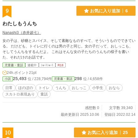
9
お気に入り追加
6
わたしもうんち
Nanashi3（赤井超七）
女の子は、砂糖とスパイス、そして素敵なものすべて、そういうものでできてい
る。 だけども、トイレに行くのは男の子と同じ。女の子だって、おしっこも、
そしてうんちをするんだよ。 これはそんな女の子たちのうんちの様子を書い
た、それだけのお話です。
児童書・童話
連載中
ｼｮｰﾄｼｮｰﾄ
R18
24h.ポイント
21pt
25,493
298
位 / 228,794件
位 / 4,658件
小説
児童書・童話
日常
ほのぼの
トイレ
うんち
おしっこ
小学生
おなら
スカトロ表現あり
童話
感想数 0
文字数 39,340
最終更新日 2025.10.06
登録日 2022.02.14
10
お気に入り追加
25