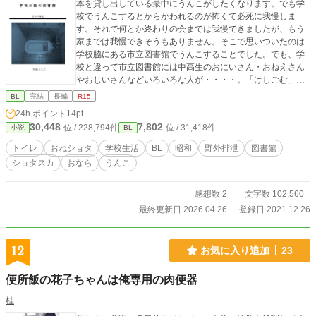
本を貸し出している最中にうんこがしたくなります。でも学
校でうんこするとからかわれるのが怖くて必死に我慢しま
す。それで何とか終わりの会までは我慢できましたが、もう
家までは我慢できそうもありません。そこで思いついたのは
学校脇にある市立図書館でうんこすることでした。でも、学
校と違って市立図書館には中高生のおにいさん・おねえさん
やおじいさんなどいろいろな人が・・・・。「けしごむ」さ
んからいただいたイラスト入り。
BL
完結
長編
R15
24h.ポイント
14pt
30,448
7,802
位 / 228,794件
位 / 31,418件
小説
BL
トイレ
おねショタ
学校生活
BL
昭和
野外排泄
図書館
ショタスカ
おなら
うんこ
感想数 2
文字数 102,560
最終更新日 2026.04.26
登録日 2021.12.26
12
お気に入り追加
23
便所飯の花子ちゃんは俺専用の肉便器
桂