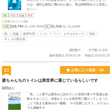
同士のセックスの快楽を知り、すっかり溺れこんでしまう。
だが、強烈な眠気に襲われた彼に、男は時間切れだと宣告し
た――
BL
完結
短編
R18
24h.ポイント
0pt
228,794
31,418
位 / 228,794件
位 / 31,418件
小説
BL
BL
短編
無理矢理
トイレ
リバ
もやもやエンド
完結
ＢＬ３お題企画
感想数 0
文字数 11,424
最終更新日 2019.02.24
登録日 2019.02.20
25
お気に入り追加
60
婆ちゃんちのトイレは異世界に通じているらしいです
鏡野ゆう
「私」こと亜子は夏休みに訪れていた祖母の家で不思議な経
験をすることに。何故かトイレが異世界に繋がってしまった
ことで始まる夏休みの一騒動。 ※小説家になろう、カクヨム
でも掲載中※