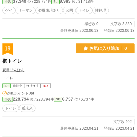
37,340
9,963
位 / 228,794件
位 / 31,418件
小説
BL
ゲイ
リーマン
盗撮表現あり
公園
トイレ
性処理
感想数 0
文字数 3,880
最終更新日 2023.06.13
登録日 2023.06.13
19
お気に入り追加
0
御トイレ
夏目ぽんぽん
トイレ
SF
連載中
ｼｮｰﾄｼｮｰﾄ
R15
24h.ポイント
0pt
228,794
6,737
位 / 228,794件
位 / 6,737件
小説
SF
トイレ
近未来
文字数 402
最終更新日 2023.04.21
登録日 2023.04.21