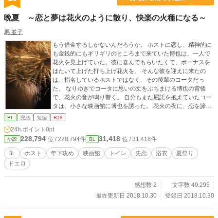
晩夏 ～恋と夢は花火のように散り、快楽の火種になる～
馬 並子
もう借金するしかないんだろうか。 ホストに恋し、精神的に
も金銭的にもギリギリのところまで来ていた博也は、一人で
花火を見上げていた。彼に喜んでもらいたくて、ボーナスを
はたいて上げた打ち上げ花火を。 そんな彼を迎えに来たの
は、指名しているホストではなく、その後輩のコータだっ
た。 なりゆきでコータに思いの丈をぶちまける博也の背後
で、花火の音が鳴り響く。 自分もまた屈託を抱えていたコー
タは、小さな映画館に博也を誘った。 花火の夜に、恋を諦め
る男と夢を諦める男が心を通わせ、思いっきりセックスす
BL
完結
短編
R18
る。そんな話。 ※fujossyさんにupした作品の転載です。 （ht
24h.ポイント
0pt
tps://fujossy.jp/books/7862）
228,794
31,418
位 / 228,794件
位 / 31,418件
小説
BL
BL
ホスト
年下攻め
映画館
トイレ
失恋
浴衣
夏祭り
ドエロ
感想数 2
文字数 49,295
最終更新日 2018.10.30
登録日 2018.10.30