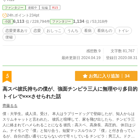
ファンタジー
連載中
短編
R15
24h.ポイント
234pt
6,113
1,134
位 / 228,794件
位 / 53,318件
小説
ファンタジー
恋愛要素あり
恋愛
おしっこ
うんち
看病
看病もの
トイレ
便秘
感想数 9
文字数 81,767
最終更新日 2024.04.19
登録日 2020.08.31
5
お気に入り追加
34
高スペ彼氏持ちの僕が、強面チンピラ三人に無理やり多目的
トイレで×××させられた話
齊藤るる
僕：大学生。成人済。受け。 本人はラブリードッグで登録したが、知人からは
スリムキャットと言われた。 彼氏と喧嘩して、家を飛び出したら、チンピラ三
人に絡まれてハメられることになる 彼氏：高スペ、高身長、高圧的。 休日はジ
ム。ナイモンで「僕」と知り合う。短髪マッスルウルフ 「僕」と付き合ってい
るが、自分の思い通りにならないので苛々している チンピラ：男三人。ドクズ