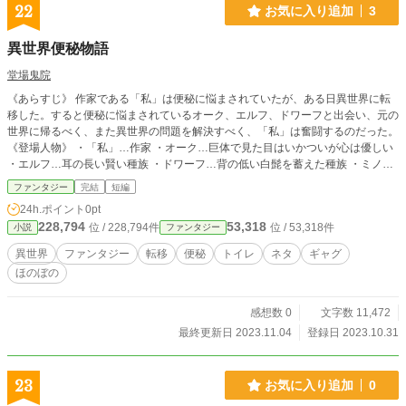
22
お気に入り追加
3
異世界便秘物語
堂場鬼院
《あらすじ》 作家である「私」は便秘に悩まされていたが、ある日異世界に転
移した。すると便秘に悩まされているオーク、エルフ、ドワーフと出会い、元の
世界に帰るべく、また異世界の問題を解決すべく、「私」は奮闘するのだった。
《登場人物》 ・「私」…作家 ・オーク…巨体で見た目はいかついが心は優しい
・エルフ…耳の長い賢い種族 ・ドワーフ…背の低い白髭を蓄えた種族 ・ミノタ
ウロス…牛頭人身の魔物
ファンタジー
完結
短編
24h.ポイント
0pt
228,794
53,318
位 / 228,794件
位 / 53,318件
小説
ファンタジー
異世界
ファンタジー
転移
便秘
トイレ
ネタ
ギャグ
ほのぼの
感想数 0
文字数 11,472
最終更新日 2023.11.04
登録日 2023.10.31
23
お気に入り追加
0