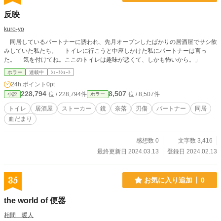
反映
kuro-yo
同居しているパートナーに誘われ、先月オープンしたばかりの居酒屋でサシ飲
みしていた私たち。 トイレに行こうと中座しかけた私にパートナーは言っ
た。 「気を付けてね。ここのトイレは趣味が悪くて、しかも怖いから。」
ホラー
連載中
ｼｮｰﾄｼｮｰﾄ
24h.ポイント
0pt
228,794
8,507
位 / 228,794件
位 / 8,507件
小説
ホラー
トイレ
居酒屋
ストーカー
鏡
奈落
刃傷
パートナー
同居
血だまり
感想数 0
文字数 3,416
最終更新日 2024.03.13
登録日 2024.02.13
35
お気に入り追加
0
the world of 便器
相間 暖人