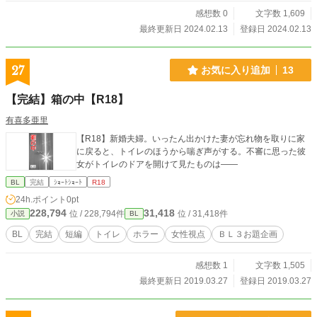
感想数 0
文字数 1,609
最終更新日 2024.02.13
登録日 2024.02.13
27
お気に入り追加
13
【完結】箱の中【R18】
有喜多亜里
【R18】新婚夫婦。いったん出かけた妻が忘れ物を取りに家
に戻ると、トイレのほうから喘ぎ声がする。不審に思った彼
女がトイレのドアを開けて見たものは――
BL
完結
ｼｮｰﾄｼｮｰﾄ
R18
24h.ポイント
0pt
228,794
31,418
位 / 228,794件
位 / 31,418件
小説
BL
BL
完結
短編
トイレ
ホラー
女性視点
ＢＬ３お題企画
感想数 1
文字数 1,505
最終更新日 2019.03.27
登録日 2019.03.27