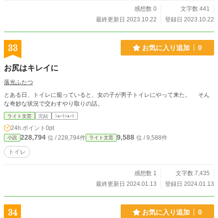
感想数 0
文字数 441
最終更新日 2023.10.22
登録日 2023.10.22
33
お気に入り追加
0
お尻はキレイに
落光ふたつ
とある日、トイレに籠っていると、女の子が男子トイレにやって来た。 そん
な奇妙な状況で交わすやり取りの話。
ライト文芸
完結
ｼｮｰﾄｼｮｰﾄ
24h.ポイント
0pt
228,794
9,588
位 / 228,794件
位 / 9,588件
小説
ライト文芸
トイレ
感想数 1
文字数 7,435
最終更新日 2024.01.13
登録日 2024.01.13
34
お気に入り追加
0