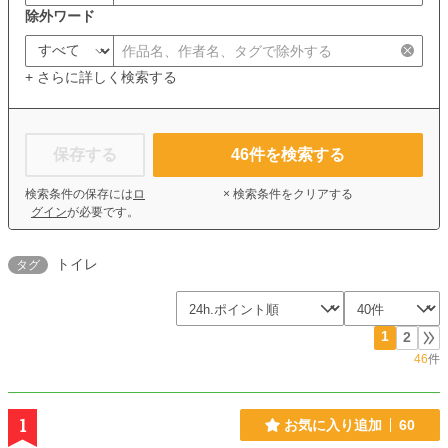
除外ワード
+ さらに詳しく検索する
保存する
46
件を検索する
検索条件の保存には
ロ
× 検索条件をクリアする
グイン
が必要です。
トイレ
タグ
1
2
46
件
1
お気に入り追加
60