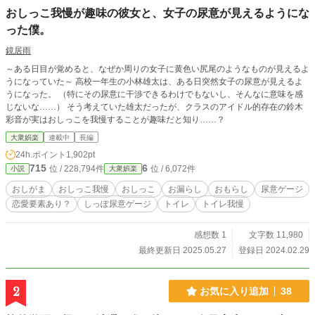
おしっこ我慢が趣味の彼女と、女子の尿意が見えるようにな
った僕。
鏡居雨
～ある日目が覚めると、なぜか周りの女子に黄色い尻尾のようなものが見えるよ
うになっていた～ 高校一年生の小林雄太は、ある日突然女子の尿意が見えるよ
うになった。 （特にその尿意に干渉できるわけでもないし、そんなに意味を感
じないな……） そう考えていた雄太だったが、クラスのアイドル的存在の鈴木
彩音が実はおしっこを我慢することが趣味だと知り……？
大衆娯楽
連載中
長編
24h.ポイント
1,902pt
715
6
位 / 228,794件
位 / 6,072件
小説
大衆娯楽
おしがま
おしっこ我慢
おしっこ
お漏らし
おもらし
尿意ゲージ
恋愛要素あり？
しっぽ尿意ゲージ
トイレ
トイレ我慢
感想数 1
文字数 11,980
最終更新日 2025.05.27
登録日 2024.02.29
2
お気に入り追加
38