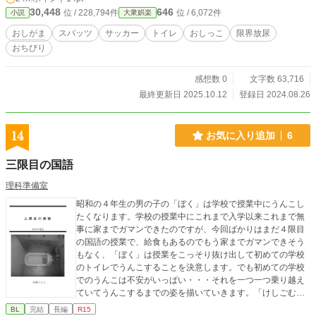
30,448
646
位 / 228,794件
位 / 6,072件
小説
大衆娯楽
おしがま
スパッツ
サッカー
トイレ
おしっこ
限界放尿
おちびり
感想数 0
文字数 63,716
最終更新日 2025.10.12
登録日 2024.08.26
14
お気に入り追加
6
三限目の国語
理科準備室
昭和の４年生の男の子の「ぼく」は学校で授業中にうんこし
たくなります。学校の授業中にこれまで入学以来これまで無
事に家までガマンできたのですが、今回ばかりはまだ４限目
の国語の授業で、給食もあるのでもう家までガマンできそう
もなく、「ぼく」は授業をこっそり抜け出して初めての学校
のトイレでうんこすることを決意します。でも初めての学校
でのうんこは不安がいっぱい・・・それを一つ一つ乗り越え
ていてうんこするまでの姿を描いていきます。「けしごむ」
さんからいただいたイラスト入り。
BL
完結
長編
R15