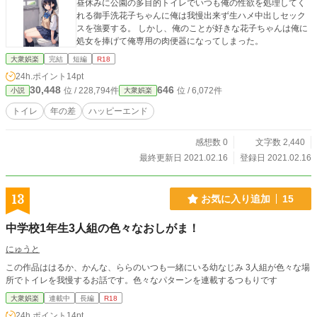
昼休みに公園の多目的トイレでいつも俺の性欲を処理してく
れる御手洗花子ちゃんに俺は我慢出来ず生ハメ中出しセック
スを強要する。 しかし、俺のことが好きな花子ちゃんは俺に
処女を捧げて俺専用の肉便器になってしまった。
大衆娯楽
完結
短編
R18
24h.ポイント
14pt
30,448
646
位 / 228,794件
位 / 6,072件
小説
大衆娯楽
トイレ
年の差
ハッピーエンド
感想数 0
文字数 2,440
最終更新日 2021.02.16
登録日 2021.02.16
13
お気に入り追加
15
中学校1年生3人組の色々なおしがま！
にゅうと
この作品ははるか、かんな、ららのいつも一緒にいる幼なじみ 3人組が色々な場
所でトイレを我慢するお話です。色々なパターンを連載するつもりです
大衆娯楽
連載中
長編
R18
24h.ポイント
14pt