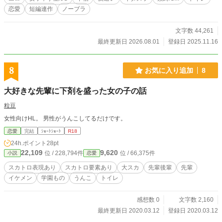
恋愛
短編連作
ノーブラ
文字数 44,261
最終更新日 2026.08.01
登録日 2025.11.16
8
お気に入り追加
8
大好きな先輩に下剤を盛った女の子の話
粒豆
女性向けHL。 男性がうんこしてるだけです。
恋愛
完結
ｼｮｰﾄｼｮｰﾄ
R18
24h.ポイント
28pt
22,109
9,620
位 / 228,794件
位 / 66,375件
小説
恋愛
スカトロ表現あり
スカトロ要素あり
大スカ
先輩後輩
先輩
イケメン
学園もの
うんこ
トイレ
感想数 0
文字数 2,160
最終更新日 2020.03.12
登録日 2020.03.12