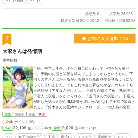
トイレ我慢
トイレ
感想数 0
文字数 26,038
最終更新日 2026.03.12
登録日 2026.02.23
7
お気に入り追加
15
大家さんは発情期
星空指数
千絵、中学三年生。ボケた祖母にかわって下宿を切り盛り
中。天狗のお面と関係を結んでしまってからというもの、下
宿人の皆さんにかわるがわる犯される白昼夢を見るようにな
ってしまいました。でもこれ本当に夢なのかな。めちゃくち
ゃ感触がリアルなんだけど…。 戸締りが緩くて夜、熟睡中に
下宿人に夜這いをかけられる、「山田さんの夜這い」 下宿人
が出した紙ゴミからSM雑誌を抜いたのがばれて全裸で緊縛さ
れる、「鈴木さんの緊縛マジックロープ」 下宿人宛の宅配便
を届けに来た配達員に、ノーブラで対応しているのがバレ
恋愛
連載中
短編
R18
る、「宅配便の受け取り」 …など、エロ短編連作集です。 ※
24h.ポイント
28pt
各章は独立していますので、どの章を読んでいただいてもか
22,109
9,620
位 / 228,794件
位 / 66,375件
小説
恋愛
まいません。
エロ
女子中学生/JC
下宿
夜這い
イタズラ
緊縛/SM
トイレ