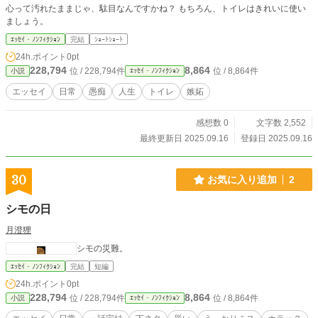
心って汚れたままじゃ、駄目なんですかね？ もちろん、トイレはきれいに使い
ましょう。
ｴｯｾｲ・ﾉﾝﾌｨｸｼｮﾝ
完結
ｼｮｰﾄｼｮｰﾄ
24h.ポイント
0pt
228,794
8,864
位 / 228,794件
位 / 8,864件
小説
ｴｯｾｲ・ﾉﾝﾌｨｸｼｮﾝ
エッセイ
日常
愚痴
人生
トイレ
嫉妬
感想数 0
文字数 2,552
最終更新日 2025.09.16
登録日 2025.09.16
30
お気に入り追加
2
シモの日
月澄狸
シモの災難。
ｴｯｾｲ・ﾉﾝﾌｨｸｼｮﾝ
完結
短編
24h.ポイント
0pt
228,794
8,864
位 / 228,794件
位 / 8,864件
小説
ｴｯｾｲ・ﾉﾝﾌｨｸｼｮﾝ