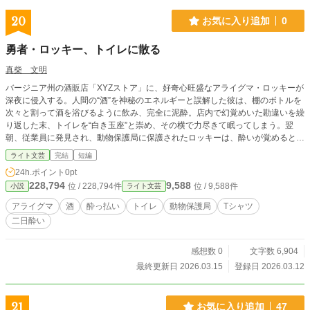
20
お気に入り追加
0
勇者・ロッキー、トイレに散る
真柴 文明
バージニア州の酒販店「XYZストア」に、好奇心旺盛なアライグマ・ロッキーが
深夜に侵入する。人間の“酒”を神秘のエネルギーと誤解した彼は、棚のボトルを
次々と割って酒を浴びるように飲み、完全に泥酔。店内で幻覚めいた勘違いを繰
り返した末、トイレを“白き玉座”と崇め、その横で力尽きて眠ってしまう。翌
朝、従業員に発見され、動物保護局に保護されたロッキーは、酔いが覚めると
「洗脳される」と思い込み大騒ぎ。しかし診察の結果は無事で、その日のうちに
ライト文芸
完結
短編
森へ帰される。やがてこの珍事件はSNSで大バズリし、ロッキーの寝姿はグッ
24h.ポイント
0pt
ズ化され寄付金を集めるほどの人気に。ロッキー本人は何も知らず、店の前を通
228,794
9,588
位 / 228,794件
位 / 9,588件
小説
ライト文芸
るときだけ妙に姿勢を正すようになった。
アライグマ
酒
酔っ払い
トイレ
動物保護局
Tシャツ
二日酔い
感想数 0
文字数 6,904
最終更新日 2026.03.15
登録日 2026.03.12
21
お気に入り追加
47