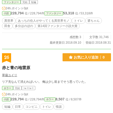
ファンタジー
完結
短編
24h.ポイント
0pt
228,794
53,318
位 / 228,794件
位 / 53,318件
小説
ファンタジー
異世界
あっちの住人がやってくる異世界モノ
トイレ
婆ちゃん
田舎
多分ほのぼの
第14回ファンタジー小説大賞
感想数 3
文字数 31,746
最終更新日 2018.09.10
登録日 2018.08.31
26
お気に入り追加
0
赤と青の地雷原
草薙ユイリ
リア充なんて消えればいい。 俺は少し前までそう思っていた。
ホラー
完結
ｼｮｰﾄｼｮｰﾄ
24h.ポイント
0pt
228,794
8,507
位 / 228,794件
位 / 8,507件
小説
ホラー
短編
日常
コンビニ
トイレ
怪談