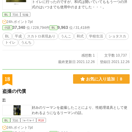
トイレに行ったのですが、和式は開いていてももう一つの洋
式のはいつまでも使用中のままでした・・・。
BL
完結
短編
24h.ポイント
7pt
37,340
9,963
位 / 228,794件
位 / 31,418件
小説
BL
BL
平成
スカトロ表現あり
うんこ
和式
学校生活
ショタスカ
トイレ
うんち
感想数 1
文字数 10,737
最終更新日 2021.12.26
登録日 2021.12.26
18
お気に入り追加
8
盗撮の代償
黔
好みのリーマンを盗撮したことにより、性処理道具として使
われるようになるリーマンの話。
BL
完結
ｼｮｰﾄｼｮｰﾄ
R18
24h.ポイント
7pt