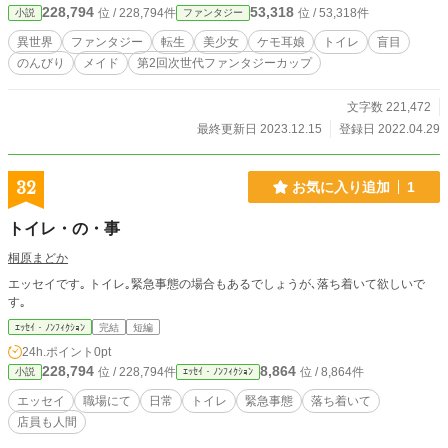
228,794
53,318
位 / 228,794件
位 / 53,318件
小説
ファンタジー
勇者にと意気込んでいたら、 なんとこのスーパールーキー
駄女神…… 既に他の誰かを勇者転生させてしまってい
異世界
ファンタジー
転生
美少女
ケモ耳娘
トイレ
盲目
た！ ☆この物語は、法律・法令に反する行為を容認・推奨
のんびり
メイド
第2回次世代ファンタジーカップ
するものではありません。
文字数 221,472
最終更新日 2023.12.15
登録日 2022.04.29
32
お気に入り追加
1
トイレ・の・事
桐原まどか
エッセイです｡ トイレ｡緊急事態の場合もあるでしょうが､落ち着いて欲しいで
す｡
ｴｯｾｲ・ﾉﾝﾌｨｸｼｮﾝ
完結
短編
24h.ポイント
0pt
228,794
8,864
位 / 228,794件
位 / 8,864件
小説
ｴｯｾｲ・ﾉﾝﾌｨｸｼｮﾝ
エッセイ
職場にて
日常
トイレ
緊急事態
落ち着いて
店員も人間