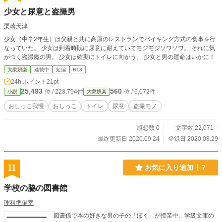
少女と尿意と盗撮男
栗崎天津
少女（中学2年生）は父親と共に高原のレストランでバイキング方式の食事を行
なっていた。 少女は到着時既に尿意に耐えていてモジモジソワソワ。 それに気
がつく盗撮魔の男。 少女は確実にトイレに向かう。 少女と男の運命はいかに！
大衆娯楽
連載中
短編
R18
24h.ポイント
21pt
25,493
560
位 / 228,794件
位 / 6,072件
小説
大衆娯楽
おしっこ我慢
おしっこ
トイレ
尿意
盗撮モノ
感想数 0
文字数 22,071
最終更新日 2020.09.24
登録日 2020.08.29
11
お気に入り追加
7
学校の脇の図書館
理科準備室
図書係で本の好きな男の子の「ぼく」が授業中、学級文庫の