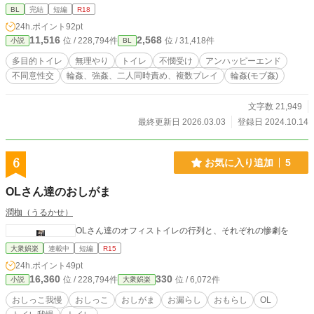
※ストーリー上、無理やり性行為をさせられる表現がありますので、苦手な方は
BL
完結
短編
R18
読まないでください。 ※ストーリー上、無理やり性行為を強要する場面があり
24h.ポイント
92pt
ますが、全てフィクションです。そうした行為を推奨したり、肯定したりする意
11,516
2,568
位 / 228,794件
位 / 31,418件
小説
BL
図ではございません。ご了承下さい。
多目的トイレ
無理やり
トイレ
不憫受け
アンハッピーエンド
不同意性交
輪姦、強姦、二人同時責め、複数プレイ
輪姦(モブ姦)
文字数 21,949
最終更新日 2026.03.03
登録日 2024.10.14
6
お気に入り追加
5
OLさん達のおしがま
潤枷（うるかせ）
OLさん達のオフィストイレの行列と、それぞれの惨劇を
大衆娯楽
連載中
短編
R15
24h.ポイント
49pt
16,360
330
位 / 228,794件
位 / 6,072件
小説
大衆娯楽
おしっこ我慢
おしっこ
おしがま
お漏らし
おもらし
OL