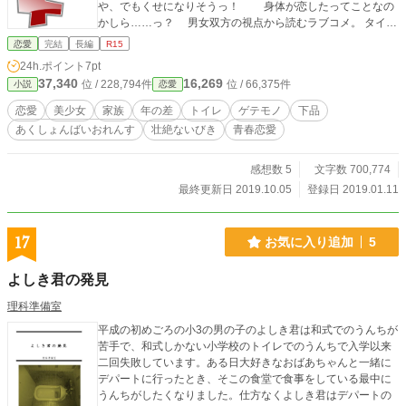
や、でもくせになりそうっ！ 身体が恋したってことなの
かしら……っ？ 男女双方の視点から読むラブコメ。 タイト
ル変更しました！！ 前タイトル《 恐怖顔男が惚れたのは、
恋愛
完結
長編
R15
変態思考美少女でした 》
24h.ポイント
7pt
37,340
16,269
位 / 228,794件
位 / 66,375件
小説
恋愛
恋愛
美少女
家族
年の差
トイレ
ゲテモノ
下品
あくしょんばいおれんす
壮絶ないびき
青春恋愛
感想数 5
文字数 700,774
最終更新日 2019.10.05
登録日 2019.01.11
17
お気に入り追加
5
よしき君の発見
理科準備室
平成の初めごろの小3の男の子のよしき君は和式でのうんちが
苦手で、和式しかない小学校のトイレでのうんちで入学以来
二回失敗しています。ある日大好きなおばあちゃんと一緒に
デパートに行ったとき、そこの食堂で食事をしている最中に
うんちがしたくなりました。仕方なくよしき君はデパートの