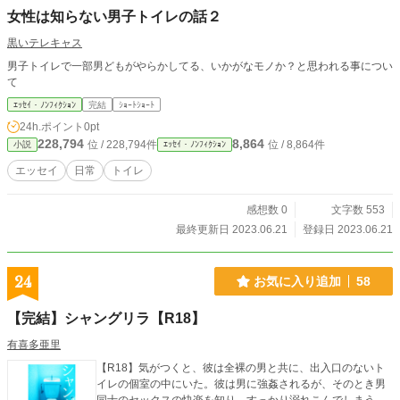
女性は知らない男子トイレの話２
黒いテレキャス
男子トイレで一部男どもがやらかしてる、いかがなモノか？と思われる事につい
て
ｴｯｾｲ・ﾉﾝﾌｨｸｼｮﾝ
完結
ｼｮｰﾄｼｮｰﾄ
24h.ポイント
0pt
228,794
8,864
位 / 228,794件
位 / 8,864件
小説
ｴｯｾｲ・ﾉﾝﾌｨｸｼｮﾝ
エッセイ
日常
トイレ
感想数 0
文字数 553
最終更新日 2023.06.21
登録日 2023.06.21
24
お気に入り追加
58
【完結】シャングリラ【R18】
有喜多亜里
【R18】気がつくと、彼は全裸の男と共に、出入口のないト
イレの個室の中にいた。彼は男に強姦されるが、そのとき男