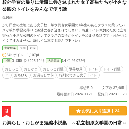
校外学習の帰りに渋滞に巻き込まれた女子高生たちが小さな
公園のトイレをみんなで使う話
鏡居雨
少し田舎の土地にある女子校、華水黄杏女学園の1年生のあるクラスの乗ったバ
スが校外学習の帰りに渋滞に巻き込まれてしまい、急遽トイレ休憩のために立ち
寄った小さな公園のトイレでクラスの女子がトイレを済ませる話です（分かりに
くくてすみません。詳しくは本文を読んで下さい）
大衆娯楽
完結
短編
24h.ポイント
1,107pt
1,288
14
位 / 228,794件
位 / 6,072件
小説
大衆娯楽
おしっこ
おしがま
おしっこ我慢
限界放尿
トイレ
トイレ我慢
JK
おちびり
お漏らし寸前
行列のできる女子トイレ
感想数 0
文字数 37,485
最終更新日 2024.03.21
登録日 2023.11.23
3
お気に入り追加
24
お漏らし・おしがま短編小説集 ～私立朝原女学園の日常～