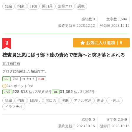
短編
拘束
口枷
開口具
無様エロ
調教
感想数 0
文字数 1,584
最終更新日 2023.12.12
登録日 2023.12.12
3
お気に入り追加
9
捜査員は悪に従う部下達の責めで堕落へと突き落とされる
五月雨時雨
ブログに掲載した短編です。
BL
完結
ｼｮｰﾄｼｮｰﾄ
R18
24h.ポイント
0pt
228,618
31,392
位 / 228,618件
位 / 31,392件
小説
BL
短編
拘束
目隠し
開口具
洗脳
アナル尻尾
媚薬
下剋上
イラマチオ
感想数 0
文字数 2,649
最終更新日 2023.10.16
登録日 2023.10.16