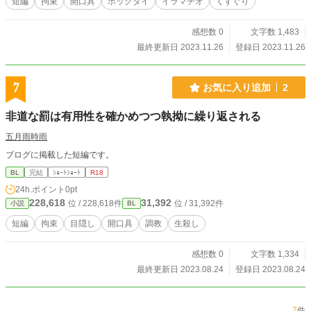
短編
拘束
開口具
ホッグタイ
イラマチオ
くすぐり
感想数 0
文字数 1,483
最終更新日 2023.11.26
登録日 2023.11.26
7
お気に入り追加
2
非道な罰は有用性を確かめつつ執拗に繰り返される
五月雨時雨
ブログに掲載した短編です。
BL
完結
ｼｮｰﾄｼｮｰﾄ
R18
24h.ポイント
0pt
228,618
31,392
位 / 228,618件
位 / 31,392件
小説
BL
短編
拘束
目隠し
開口具
調教
生殺し
感想数 0
文字数 1,334
最終更新日 2023.08.24
登録日 2023.08.24
7
件