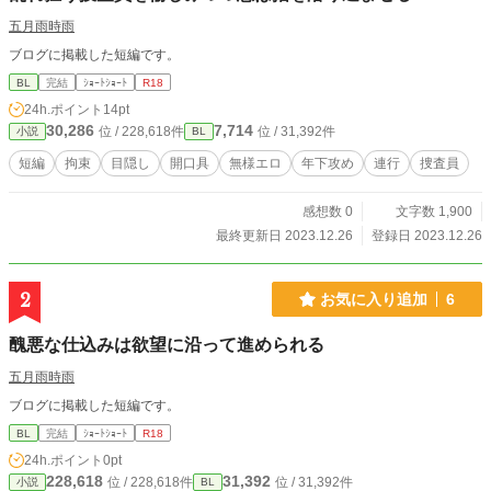
五月雨時雨
ブログに掲載した短編です。
BL
完結
ｼｮｰﾄｼｮｰﾄ
R18
24h.ポイント
14pt
30,286
7,714
位 / 228,618件
位 / 31,392件
小説
BL
短編
拘束
目隠し
開口具
無様エロ
年下攻め
連行
捜査員
感想数 0
文字数 1,900
最終更新日 2023.12.26
登録日 2023.12.26
2
お気に入り追加
6
醜悪な仕込みは欲望に沿って進められる
五月雨時雨
ブログに掲載した短編です。
BL
完結
ｼｮｰﾄｼｮｰﾄ
R18
24h.ポイント
0pt
228,618
31,392
位 / 228,618件
位 / 31,392件
小説
BL