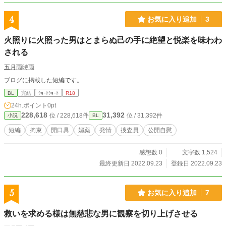
4
お気に入り追加
3
火照りに火照った男はとまらぬ己の手に絶望と悦楽を味わわ
される
五月雨時雨
ブログに掲載した短編です。
BL
完結
ｼｮｰﾄｼｮｰﾄ
R18
24h.ポイント
0pt
228,618
31,392
位 / 228,618件
位 / 31,392件
小説
BL
短編
拘束
開口具
媚薬
発情
捜査員
公開自慰
感想数 0
文字数 1,524
最終更新日 2022.09.23
登録日 2022.09.23
5
お気に入り追加
7
救いを求める様は無慈悲な男に観察を切り上げさせる