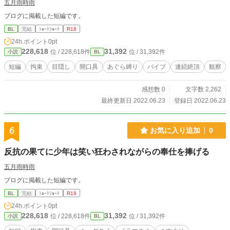
五月雨時雨
ブログに掲載した短編です。
BL
完結
ｼｮｰﾄｼｮｰﾄ
R18
24h.ポイント
0pt
228,618
31,392
位 / 228,618件
位 / 31,392件
小説
BL
短編
拘束
目隠し
開口具
あぐら縛り
バイブ
連続絶頂
観察
感想数 0
文字数 2,262
最終更新日 2022.06.23
登録日 2022.06.23
6
お気に入り追加
0
反抗の果てに少年は笑い狂わされながらの奉仕を捧げる
五月雨時雨
ブログに掲載した短編です。
BL
完結
ｼｮｰﾄｼｮｰﾄ
R18
24h.ポイント
0pt
228,618
31,392
位 / 228,618件
位 / 31,392件
小説
BL