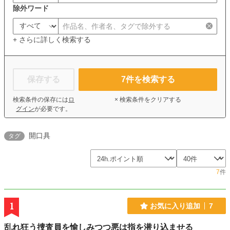
除外ワード
+ さらに詳しく検索する
保存する
7
件を検索する
検索条件の保存には
ロ
× 検索条件をクリアする
グイン
が必要です。
開口具
タグ
7
件
1
お気に入り追加
7
乱れ狂う捜査員を愉しみつつ悪は指を潜り込ませる