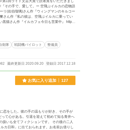
 ※第1回ライト文芸大賞で読者賞をいただきまし
/999154031 ユーリ(佐伯瑠璃)さん作『ウィングマンのキルコー
/972154025 饕餮さん作『私の彼は、空飛ぶイルカに乗ってい
12151114 白い黒猫さん作『イルカフェ今日も営業中』 http
しだけ顔を出します。それぞれ許可をいただいています。 ※
自衛隊
戦闘機パイロット
整備員
982
最終更新日 2020.09.20
登録日 2017.12.18
お気に入り追加
127
井翼に恋をした。彼の手の温もりが好き、その手が
だって心がある。引退を迎えて初めて知る青井へ
イルカ日和」に出ておられます。お名前お借りし