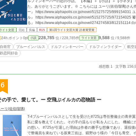
ルフィンキーパーの恋の小話。 【本編】＋【小話】＋【小ネタ】
た。ありがとうございます。※ こちらには ユーリ(佐伯瑠璃)さん作『その手で、愛して。ー 空飛ぶイルカの恋物語
ー』 https://www.alphapolis.co.jp/novel/515275725
ル』 https://www.alphapolis.co.jp/novel/515275725
る』 https://www.alphapolis.co.jp/novel/274274583/8
s://ncode.syosetu.com/n7277er/ に出てくる人物が少
ライト文芸
完結
長編
R15
第1回ライト文芸大賞 読者賞受賞
小説家になろう、カクヨムでも公開中※
228,785
9,588
24h.ポイント
0pt
位 / 228,785件
位 / 9,588件
小説
ライト文芸
自衛官
ブルーインパルス
ドルフィンキーパー
ドルフィンライダー
航空
鉄恋同好会
感想数 1
文字数 156,
6
その手で、愛して。ー 空飛ぶイルカの恋物語 ー
ユーリ(佐伯瑠璃)
T-4ブルーインパルスとして生を受けた#725は専任整備士の青
私に愛を教えてくれた。その手の温もりが私を人にした。 機械に
の想い。 #725が引退した理由は作者の勝手な想像であり、退役後の扱いも全てフィクションです。 その後の二人
で整備員を束ねている坂東三佐は、鏡野ゆう様の「今日も青空、