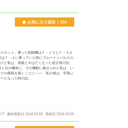
お気に入り追加
231
パイロット。乗った戦闘機はＦ－１５とＦ－３５
父はＦ－４に乗っていた時にブルーインパルスの
だけど私は、両親と今は亡くなった祖父母の話、
蒼と白の機体に、その機動に魅せられた私は、い
くことに―― 「私の彼は、空飛ぶ
ダーとなった時の話。
377
最終更新日 2018.03.05
登録日 2018.03.05