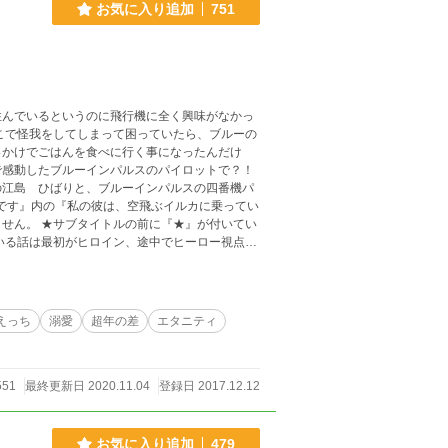
お気に入り追加
751
住んでいるというのに飛行機に全く興味がなかっ
こで怪我をしてしまって困っていたら、ブルーの
っかけでごはんを食べに行く事になったんだけ
で感動したブルーインパルスのパイロットで？！
の江島 ひばりと、ブルーインパルスの四番機パ
』が付いてい
4/530154319 と、ムーンライトノベルズで連載しているユーリ
etu.com/n5652do/ に出てくる名前がちらほら出
えっち
溺愛
超年の差
エタニティ
551
最終更新日 2020.11.04
登録日 2017.12.12
お気に入り追加
479