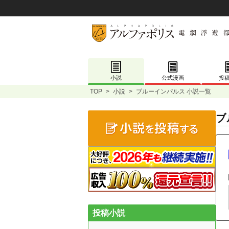
小説
公式漫画
投
TOP
>
小説
>
ブルーインパルス 小説一覧
ブ
投稿小説