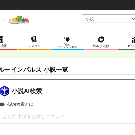
Web
稿漫画
レンタル
絵本ひろば
ビジ
コンテンツ大賞
ルーインパルス 小説一覧
小説AI検索
小説AI検索とは