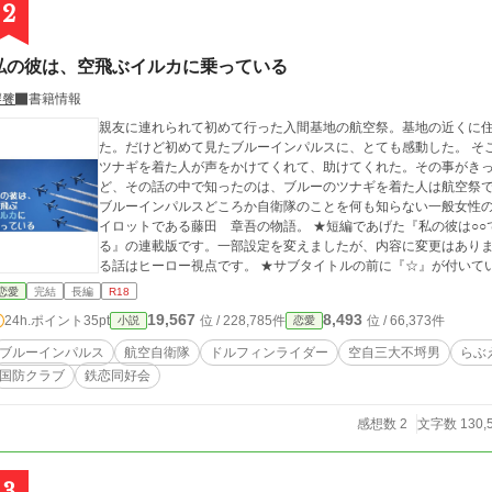
2
私の彼は、空飛ぶイルカに乗っている
饕餮
書籍情報
親友に連れられて初めて行った入間基地の航空祭。基地の近くに
た。だけど初めて見たブルーインパルスに、とても感動した。 そ
ツナギを着た人が声をかけてくれて、助けてくれた。その事がき
ど、その話の中で知ったのは、ブルーのツナギを着た人は航空祭
ブルーインパルスどころか自衛隊のことを何も知らない一般女性
イロットである藤田 章吾の物語。 ★短編であげた『私の彼は○○です』内の『私の彼は、空飛ぶイルカに乗ってい
る』の連載版です。一部設定を変えましたが、内容に変更はありません。 ★サブタイトルの前に『★
る話はヒーロー視点です。 ★サブタイトルの前に『☆』が付いている話は最初がヒロイン、途中でヒーロー視点と
なります。 ★このお話はコラボ作品です。 小説家になろうで連載している鏡野ゆうさんの 『今日も青空、イルカ
恋愛
完結
長編
R18
日和』https://www.alphapolis.co.jp/novel/21014074
19,567
8,493
24h.ポイント
35pt
位 / 228,785件
位 / 66,373件
小説
恋愛
さんの 『アグレッサー部隊長は癒されたい』https://novel18.syos
て来ますが、お二人には許可を得ています。 ★この物語はフィクションです。実在の団体及び登場人物とは一切関
ブルーインパルス
航空自衛隊
ドルフィンライダー
空自三大不埒男
らぶ
係ありません。
国防クラブ
鉄恋同好会
感想数 2
文字数 130,