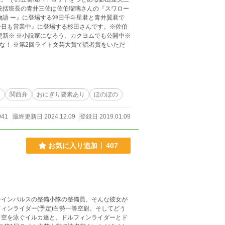
統括班長の青井三佐は佐伯瑠璃さんの『スワロー
物語 ー』に登場する沖田千斗星君と青井翼君で
今日も営業中』に登場する杉田さんです。※佐伯
更新※ ※小説家になろう、カクヨムでも公開中※
をいただ
ト
関西弁
おにぎり要素あり
ほのぼの
041
最終更新日 2024.12.09
登録日 2019.01.09
お気に入り追加
407
ーインパルスの整備小隊の整備員。そんな彼女が
ィンライダー(予定)白勢一等空尉。そしてどう
 空を泳ぐイルカ達と、ドルフィンライダーとド