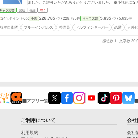
ました。ご許可いただきありがとうございました。 ※小説化にな
キャラ文芸
完結
長編
R15
228,785
5,635
24h.ポイント
0pt
位 / 228,785件
位 / 5,635件
小説
キャラ文芸
航空自衛隊
ブルーインパルス
整備員
ドルフィンキーパー
恋愛
人外
感想数 1
文字数 30,
アプリ一覧
ご利用について
会社
利用規約
会社