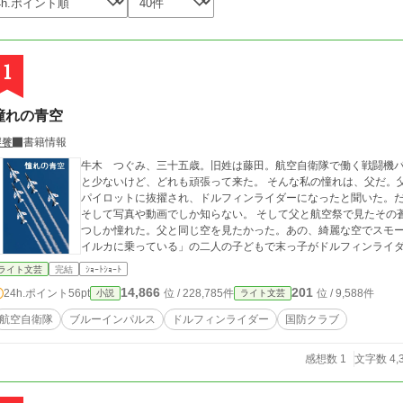
1
憧れの青空
饕餮
書籍情報
牛木 つぐみ、三十五歳。旧姓は藤田。航空自衛隊で働く戦闘機
と少ないけど、どれも頑張って来た。 そんな私の憧れは、父だ。
パイロットに抜擢され、ドルフィンライダーになったと聞いた。
そして写真や動画でしか知らない。 そして父と航空祭で見たその
つしか憧れた。父と同じ空を見たかった。あの、綺麗な空でスモークの模様を描
イルカに乗っている」の二人の子どもで末っ子がドルフィンライ
ライト文芸
完結
ｼｮｰﾄｼｮｰﾄ
14,866
201
24h.ポイント
56pt
位 / 228,785件
位 / 9,588件
小説
ライト文芸
航空自衛隊
ブルーインパルス
ドルフィンライダー
国防クラブ
感想数 1
文字数 4,