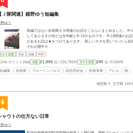
3
【Ｊ隊関連】鏡野ゆう短編集
鏡野ゆう
長編ではない自衛隊ネタ関連のお話をこちらにまとめました。 R-1
してありますが殆どは全年齢とR-15のものです。 R-18関連の
があるお話は★をつけてあります。 新しいネタを思いついたら追加します。 ※小説家になろう、
ぞれ公開中※
ライト文芸
完結
短編
R18
21,906
295
24h.ポイント
28pt
位 / 228,785件
位 / 9,588件
小説
ライト文芸
短編集
自衛隊
ブルーインパルス
鉄恋同好会
米国海軍
アヒル
猫
感想数 4
文字数 149,
4
シャウトの仕方ない日常
鏡野ゆう
航空自衛隊第四航空団飛行群第１１飛行隊、通称ブルーインパルス