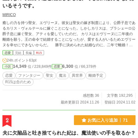
いるそうです。
MIRICO
癒しの力を持つ聖女、エヴリーヌ。彼女は聖女の嫁ぎ制度により、公爵子息であ
るカリス・ヴォルテールに嫁ぐことになった。しかしカリスは、ブラシェーロ公
爵子息に嫁ぐ聖女、アティを愛していたのだ。 カリスはエヴリーヌに二年後の
離婚を願う。王の命令で結婚することになったが、愛する人がいるためエヴリー
ヌを幸せにできないからだ。 勝手に決められた結婚なのに、二年で離婚！？
アティを愛していても、他の公爵子息の妻となったアティと結婚するわけに
恋愛
完結
長編
R15
もいかない。離婚した後は独身のまま、後継者も親戚の子に渡すことを辞さな
24h.ポイント
63pt
い。そんなカリスの切実な純情の前に、エヴリーヌは二年後の離婚を承諾した。
14,349
6,300
位 / 228,849件
位 / 66,378件
小説
恋愛
なんてやつ。そうは思ったけれど、カリスは心優しく、二年後の離婚が決まって
もエヴリーヌを蔑ろにしない、誠実な男だった。 やめて、優しくしないで。私
恋愛
ファンタジー
聖女
魔法
異世界
離婚予定
が好きになっちゃうから！！ ブックマーク・いいね・ご感想等、ありがとうご
R15は念のため
ざいます。誤字もお知らせくださりありがとうございます。修正します。ご感想
お返事ネタバレになりそうなので控えさせていただきます。
感想数 36
文字数 192,295
最終更新日 2024.11.26
登録日 2024.11.02
2
お気に入り追加
71
夫に欠陥品と吐き捨てられた妃は、魔法使いの手を取るか？