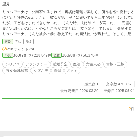
里見
リュシアーナは、公爵家の生まれで、容姿は清楚で美しく、所作も惚れ惚れする
ほどだと評判の妃だ。ただ、彼女が第一皇子に嫁いでから三年が経とうとしてい
たが、子どもはまだできなかった。 そんな時、夫は陰でこう言った。 「完璧な
妻だと思ったのに、肝心なところが欠陥とは」 立ち聞きしてしまい、失望する
リュシアーナ。そんな彼女の前に教え子だった魔法使いが現れた。そして、魔法
使いは、手を差し出して、提案する。リュシアーナの願いを叶える手伝いをする
恋愛
完結
長編
とーー。 リュシアーナは、自身を子を産む道具のように扱う夫とその周囲を利
24h.ポイント
7pt
用してのしあがることを決意し、その手をとる。様々な思惑が交錯する中、彼女
38,078
16,600
位 / 228,849件
位 / 66,378件
小説
恋愛
と魔法使いは策謀を巡らして、次々と世論を操っていく。 男尊女卑の帝国の中
で、リュシアーナは願いを叶えることができるのか、魔法使いは本当に味方なの
シリアス
ファンタジー
離婚予定
魔法
女主人公
貴族・王族
か……。成り上がりを目論むリュシアーナの陰謀が幕を開ける。 ****************
内政/領地経営
クズな夫
義母
ざまぁ
*********** 本編完結済み。番外編を不定期更新中。
感想数 1
文字数 470,732
最終更新日 2026.03.29
登録日 2025.05.04
2
件