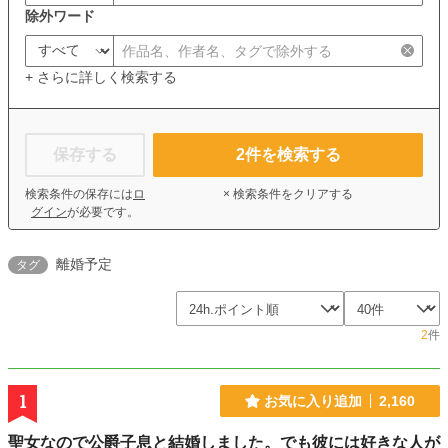
除外ワード
+ さらに詳しく検索する
保存する
2
件を検索する
検索条件の保存には
ロ
× 検索条件をクリアする
グイン
が必要です。
離婚予定
タグ
2
件
1
お気に入り追加
2,160
聖女なので公爵子息と結婚しました。でも彼には好きな人が