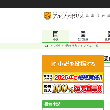
小説
公式漫画
投
TOP
>
小説
>
受け視点メイン 小説一覧
受
投稿小説