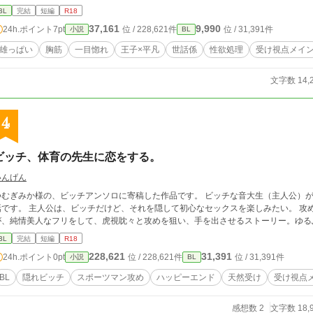
BL
完結
短編
R18
37,161
9,990
24h.ポイント
7pt
位 / 228,621件
位 / 31,391件
小説
BL
雄っぱい
胸筋
一目惚れ
王子×平凡
世話係
性欲処理
受け視点メイ
文字数 14,
4
ビッチ、体育の先生に恋をする。
いんげん
むぎみか様の、ビッチアンソロに寄稿した作品です。 ビッチな音大生（主人公）が、体育指導クラブの先生を落とす為に頑張るお
チだけど、それを隠して初心なセックスを楽しみたい。 攻めの体育の先生は、爽やかで優しい童貞。 主人公
が、純情美人なフリをして、虎視眈々と攻めを狙い、手を出させるストーリー。ゆる
BL
完結
短編
R18
228,621
31,391
24h.ポイント
0pt
位 / 228,621件
位 / 31,391件
小説
BL
BL
隠れビッチ
スポーツマン攻め
ハッピーエンド
天然受け
受け視点
感想数 2
文字数 18,