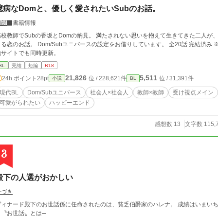
臆病なDomと、優しく愛されたいSubのお話。
朝顔
書籍情報
高校教師でSubの香坂とDomの納見。 満たされない思いを抱えて生きてきた二人
る恋のお話。 Dom/Subユニバースの設定をお借りしています。 全20話 完結済み ※可愛がりたい関係なのでプレイはライトです。
他サイトでも同時更新。
BL
完結
短編
R18
21,826
5,511
24h.ポイント
28pt
位 / 228,621件
位 / 31,391件
小説
BL
現代BL
Dom/Subユニバース
社会人×社会人
教師×教師
受け視点メイン
可愛がられたい
ハッピーエンド
感想数 13
文字数 115,
3
殿下の人選がおかしい
ひづき
ヴィナード殿下のお世話係に任命されたのは、貧乏伯爵家のハレナ。 成績はいまいち
き〝お世話〟とは─