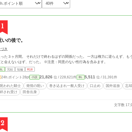
1
呪いの後で。
ひづき
たった３ヶ月間。 それだけで終わるはずの関係だった。 一方は権力に逆らえず、も
度と会えないはず、だった。 ※注意：同意のない性行為を含みます。
BL
完結
短編
R18
21,826
5,511
24h.ポイント
28pt
位 / 228,621件
位 / 31,391件
小説
BL
呪われた騎士
発情の呪い
巻き込まれ一般人受け
口止め
国外追放
忘
絆され受け
田舎出身
文字数 17,
2