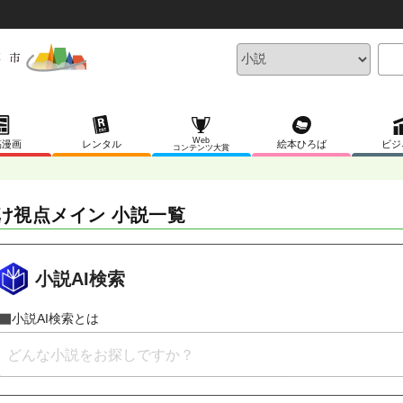
Web
稿漫画
レンタル
絵本ひろば
ビジ
コンテンツ大賞
け視点メイン 小説一覧
小説AI検索
小説AI検索とは