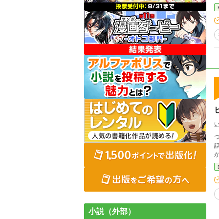
つ
話です。 主人公は、ビッ
小説（外部）