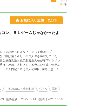
45
件
お気に入り追加
2,179
もコレ、ＢＬゲームじゃなかったよ
ムじゃなかったよな？！そして俺はモブ
ない彼は清く正しいモブ人生を謳歌していた。
能な無自覚系お色気包容主人公が年下イケメン
受け、攻め、人材としても色んな意味で突然の
……？！固定ＣＰは主人公×年下侯爵子息。くっ
し
でも攻めにも狙われる
バトル
完結
603
最終更新日 2025.05.14
登録日 2023.10.10