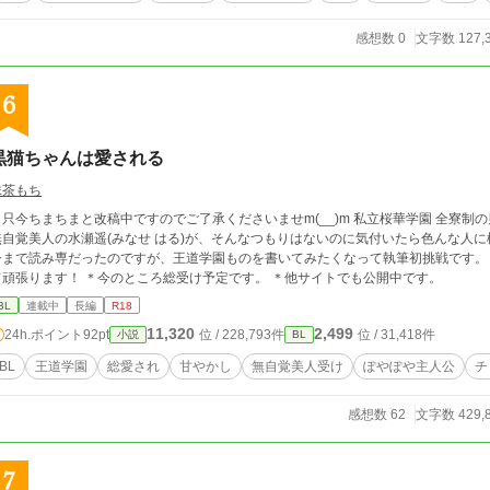
ている。 しかし、実は琴音に対して入社時から異常な執着心と独占欲を抱いている
くことに至上の悦びを感じる、重めの過保護スパダリ。料理の腕前はプロ級。
感想数 0
文字数 127,
6
黒猫ちゃんは愛される
抹茶もち
只今ちまちまと改稿中ですのでご了承くださいませm(__)m 私立桜華学園 全寮制の男子校に入学した弟気質のぽやぽやチョロイン
無自覚美人の水瀬遥(みなせ はる)が、そんなつもりはないのに気付いたら色んな人
まで読み専だったのですが、王道学園ものを書いてみたくなって執筆初挑戦です。 お手柔らかにお願いしますm(_ _)m 完結目指
て頑張ります！ ＊今のところ総受け予定です。 ＊他サイトでも公開中です。
BL
連載中
長編
R18
11,320
2,499
24h.ポイント
92pt
位 / 228,793件
位 / 31,418件
小説
BL
BL
王道学園
総愛され
甘やかし
無自覚美人受け
ぽやぽや主人公
チ
感想数 62
文字数 429,
7