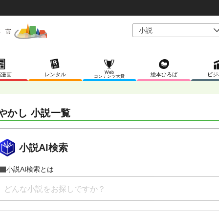
Web
稿漫画
レンタル
絵本ひろば
ビジ
コンテンツ大賞
やかし 小説一覧
小説AI検索
小説AI検索とは