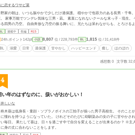
猫に恋するワサビ菜
家の朝は、いつも賑やかで少しだけ過保護。 穏やかで包容力のある長男・千隼。 明るくチャラめだが独占欲を隠さない次男・
。 家事万能でツンデレ気味な三男・凪。 素直になれないクールな末っ子・琉生。 そして、四人の兄弟から猫のように可愛がられて
いる四男の乃空。 自由奔放な乃空の振る舞いに、兄たちは呆れながらも、とろ
BL
連載中
長編
R15
8,807
1,815
24h.ポイント
142pt
位 / 228,793件
位 / 31,418件
小説
BL
BL
溺愛
日常
過保護
甘やかし
ハッピーエンド
癒し
ほのぼの
感想数 0
文字数 32,
4
同い年のはずなのに、扱いがおかしい！
葵井しいな
柊木葵は低身長・童顔・ソプラノボイスの三拍子が揃った男子高校生。 そのことが
さに憧れを持つようになっていた。 けれどそのたびに幼馴染みの女の子に甘やかさ
て葵は、日々を過ごす中で自分を変えることが出来るのか？ ※主人公は基本的にヒロインポジションですが、たま
～に身の丈に合わないことをします。