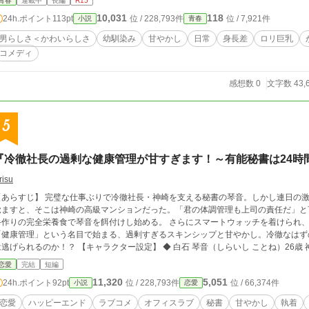
青春
連載中
長編
R15
10,031
118
24h.ポイント
113pt
位 / 228,793件
位 / 7,921件
小説
青春
男らしさ＜かわいらしさ
幼馴染み
甘やかし
日常
身長差
ロリ巨乳
コメディ
感想数 0
文字数 43,
5
『冷徹社長の過剰な健康管理が甘すぎます！～有能秘書は24時
risu
【あらすじ】 完璧な仕事ぶりで冷徹社長・神崎を支える秘書の琴音。しかし連日の
覚ますと、そこは神崎の高級マンションだった。「君の体調管理も上司の責任だ」と
手作りの完全栄養食で琴音を餌付けし始める。 さらにスマートウォッチを着けられ、
「健康管理」という名目で始まる、過剰すぎるスキンシップと甘やかし。冷徹なはず
るのか！？ 【キャラクター設定】 ◆ 白石 琴音（しらいし ことね）26歳 神崎ホールディングス・社長秘書。 会社では
「氷の秘書」と呼ばれるほど、隙のない完璧な仕事ぶりを見せるクールビューティー
恋愛
完結
短編
いるため、プライベートはポンコツで家事能力ゼロのズボラ女子。主食は栄養ゼリー
11,320
5,051
24h.ポイント
92pt
位 / 228,793件
位 / 66,374件
小説
恋愛
高のボス」として密かに推しており、熱烈な片思いをしているが、悟られないよう必死に鉄仮面を被
き あおい）29歳 神崎ホールディングスの若き敏腕社長。 容姿端麗だが、一切の無
恋愛
ハッピーエンド
ラブコメ
オフィスラブ
秘書
甘やかし
執着