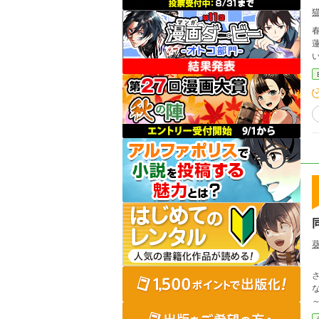
春野
蓮
ない毎日。 果たし