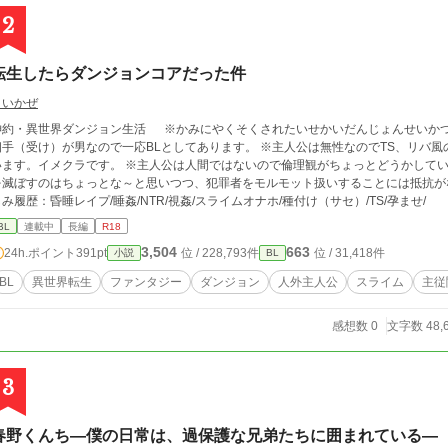
2
転生したらダンジョンコアだった件
まいかぜ
神約・異世界ダンジョン生活 ※かみにやくそくされたいせかいだんじょんせいかつ
相手（受け）が男なので一応BLとしてあります。 ※主人公は無性なのでTS、リバ
います。イメクラです。 ※主人公は人間ではないので倫理観がちょっとどうかして
を滅ぼすのはちょっとな～と思いつつ、犯罪者をモルモット扱いすることには抵抗がない程度の天・
み履歴：昏睡レイプ/睡姦/NTR/視姦/スライムオナホ/種付け（サセ）/TS/孕ませ/
BL
連載中
長編
R18
3,504
663
24h.ポイント
391pt
位 / 228,793件
位 / 31,418件
小説
BL
BL
異世界転生
ファンタジー
ダンジョン
人外主人公
スライム
主従
感想数 0
文字数 48,
3
春野くんち―僕の日常は、過保護な兄弟たちに囲まれている―