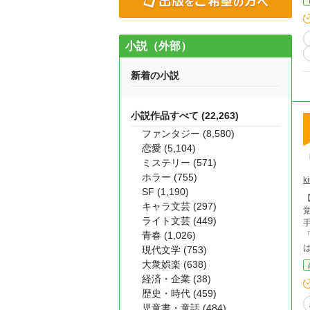
小説（外部）
新着の小説
小説作品すべて (22,263)
ファンタジー (8,580)
恋愛 (5,104)
ミステリー (571)
ホラー (755)
ki
SF (1,190)
キャラ文芸 (297)
ライト文芸 (449)
青春 (1,026)
は逃げられ
現代文学 (753)
大衆娯楽 (638)
経済・企業 (38)
最
歴史・時代 (459)
児童書・童話 (484)