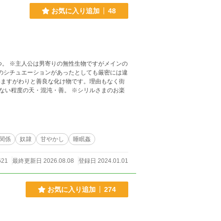
お気に入り追加
48
。 ※主人公は男寄りの無性生物ですがメインの
風のシチュエーションがあったとしても厳密には違
いますがわりと善良な化け物です。理由もなく街
混沌・善。 ※シリルさまのお楽
関係
奴隷
甘やかし
睡眠姦
621
最終更新日 2026.08.08
登録日 2024.01.01
お気に入り追加
274