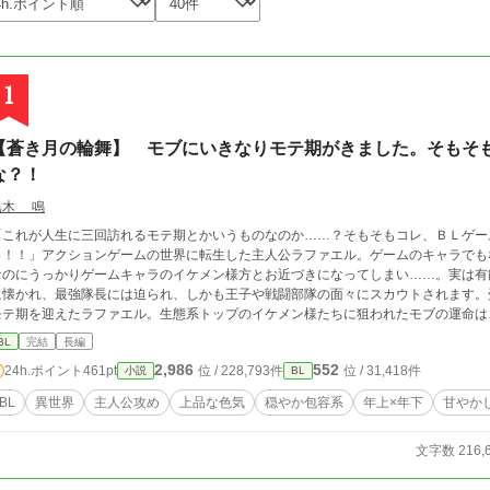
1
【蒼き月の輪舞】 モブにいきなりモテ期がきました。そもそ
な？！
黒木 鳴
「これが人生に三回訪れるモテ期とかいうものなのか……？そもそもコレ、ＢＬゲー
っ！！」アクションゲームの世界に転生した主人公ラファエル。ゲームのキャラでも
なのにうっかりゲームキャラのイケメン様方とお近づきになってしまい……。実は有
に懐かれ、最強隊長には迫られ、しかも王子や戦闘部隊の面々にスカウトされます。
モテ期を迎えたラファエル。生態系トップのイケメン様たちに狙われたモブの運命は
ついてからは甘めの溺愛。
BL
完結
長編
2,986
552
24h.ポイント
461pt
位 / 228,793件
位 / 31,418件
小説
BL
BL
異世界
主人公攻め
上品な色気
穏やか包容系
年上×年下
甘やか
文字数 216,