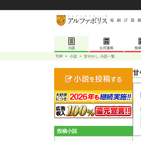
小説
公式漫画
投
TOP
>
小説
>
甘やかし 小説一覧
甘
投稿小説