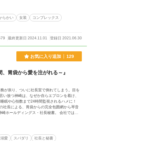
からかい
女装
コンプレックス
679
最終更新日 2024.11.01
登録日 2021.06.30
お気に入り追加
129
間、胃袋から愛を注がれる～』
激務が祟り、ついに社長室で倒れてしまう。目を
言い放つ神崎は、なぜか自らエプロンを着け、
睡眠や心拍数まで24時間監視されるハメに！
の社長による、胃袋からの完全包囲網から琴音
。しかし、実態は仕事に全ステータスを振って
とサプリメント。 社長の神崎を「顔が良すぎる
っている。 ◆ 神崎 蒼（かんざ
駄を嫌う冷徹な仕事人間として社員から恐れられ
溺愛
スパダリ
社長と秘書