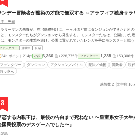
サンデー冒険者が魔術の才能で無双する ～アラフィフ独身サラ
天主 光司
サラリーマンの朱野が、在宅勤務明けに、一ヶ月ほど前にダンジョンができた近所の
ると、モンスターたちがダンジョンから発生する。 モンスターたちは、公園にいた近
野は、モンスターの攻撃を避け、公園に置かれていたレンガを手にモンスターと戦う
ファンタジー
連載中
長編
6,360
1,235
24h.ポイント
214pt
位 / 228,775件
位 / 53,306件
小説
ファンタジー
ファンタジー
ダンジョン
アクション／バトル
魔法／仙術
冒険者
現
おっさん
感想数 2
文字数 16,
3
『恋する内親王は、最後の告白まで死ねない 〜皇室系女子大生
全国民投票のデスゲームでした〜』
極楽鳥