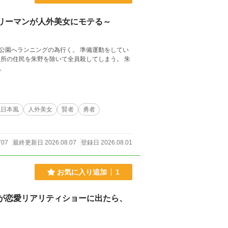
リーマンが人外美女にモテる～
公園へランニングの為行く。 準備運動をしてい
所の住民を朱野を除いて全員殺してしまう。 朱
。
代日本風
人外美女
賢者
勇者
707
最終更新日 2026.08.07
登録日 2026.08.01
お気に入り追加
1
が恋愛リアリティショーに出たら、