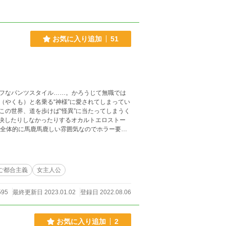
お気に入り追加
51
フなパンツスタイル……。かろうじて無職では
やくも）と名乗る“神様”に愛されてしまってい
の世界、道を歩けば“怪異”に当たってしまうく
解決したりしなかったりするオカルトエロストー
本全体的に馬鹿馬鹿しい雰囲気なのでホラー要素
。
ご都合主義
女主人公
595
最終更新日 2023.01.02
登録日 2022.08.06
お気に入り追加
2