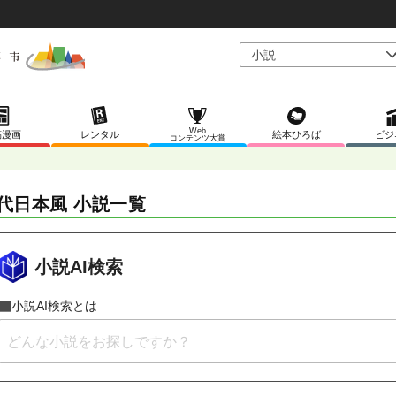
Web
稿漫画
レンタル
絵本ひろば
ビジ
コンテンツ大賞
代日本風 小説一覧
小説AI検索
小説AI検索とは