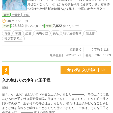
見せなくなった.... それから何事も平凡に過ぎていき、君を待
ち続けた2年間 桜は跡形もなく消え、公園に赤色が目立って
きた秋 何の前触れもなく現れた「君の姿」に言葉を失う あな
青春
連載中
長編
たは「自分の未来の姿」を想像することが出来ますか？ 無
24h.ポイント
0pt
論、人には個人差があり、思い浮かぶ方や浮かばない方それ
228,832
7,922
位 / 228,832件
位 / 7,922件
小説
青春
ぞれです 中には、考えること自体に気が進まず、まだ先の話
だと思い込む方もいるかと思います この２つの観点には大き
青春
学園
恋愛
長編小説
義足
暗い過去有り
陸上部
な差があり、「将来の夢」が少しでも明確に定まっている方
視点変更多め
であれば、この問いは容易だったかもしれません では、未来
の自分をイメージ出来た君に問います あなたは「未来の姿を
目指せなくなった自分」を想像出来ますか？ 先程とは一変し
感想数 0
文字数 3,118
て、難易度のある問いだと思います 当然、そのようなことが
最終更新日 2026.01.22
登録日 2025.11.09
起きてほしくないのが本望で、決して君を侮辱している訳で
もありません しかし、テレビでよく目にする「タイムマシ
ン」は現在発明されておらず、人は皆未来の自分を知ること
5
お気に入り追加
60
は不可能です 例え、理想の姿を実現出来ず、断念したとして
も.... 「今の自分を受け止め、まだ見ぬ自分の可能性を広げて
入れ替わりの少年と王子様
いってください」 これは様々な人物を視点とした笑いと感動
の学園物語 イラストはリア友より
紫鶴
昔々、それはそれはたいそう我儘な王子がいました――――。 その王子には色
んなものが手を焼き必要最低限の付き合いをしていきました。 しかし唯一彼と
同い年の少年、王子付きの侍従は違いました。 彼だけは王子がどんなことをし
ようと何を言おうと離れることなくただ傍にいました。 これは、そんな王子と
少年のお話。 ーーーー 主人公義足設定。