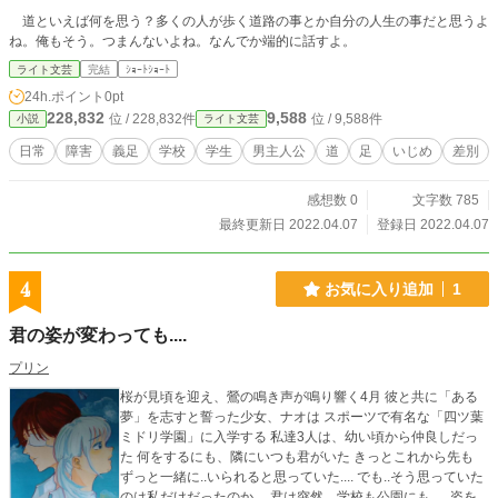
道といえば何を思う？多くの人が歩く道路の事とか自分の人生の事だと思うよ
ね。俺もそう。つまんないよね。なんでか端的に話すよ。
ライト文芸
完結
ｼｮｰﾄｼｮｰﾄ
24h.ポイント
0pt
228,832
9,588
位 / 228,832件
位 / 9,588件
小説
ライト文芸
日常
障害
義足
学校
学生
男主人公
道
足
いじめ
差別
感想数 0
文字数 785
最終更新日 2022.04.07
登録日 2022.04.07
4
お気に入り追加
1
君の姿が変わっても....
プリン
桜が見頃を迎え、鶯の鳴き声が鳴り響く4月 彼と共に「ある
夢」を志すと誓った少女、ナオは スポーツで有名な「四ツ葉
ミドリ学園」に入学する 私達3人は、幼い頃から仲良しだっ
た 何をするにも、隣にいつも君がいた きっとこれから先も
ずっと一緒に..いられると思っていた.... でも..そう思っていた
のは私だけだったのか.... 君は突然、学校も公園にも..... 姿を