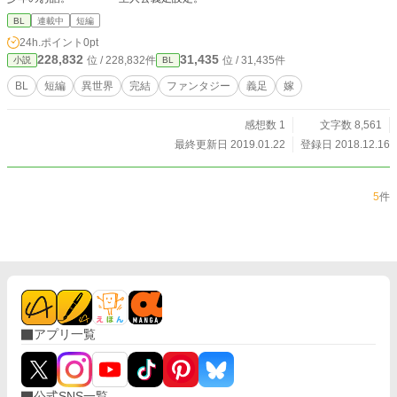
BL
連載中
短編
24h.ポイント
0pt
228,832
31,435
位 / 228,832件
位 / 31,435件
小説
BL
BL
短編
異世界
完結
ファンタジー
義足
嫁
感想数 1
文字数 8,561
最終更新日 2019.01.22
登録日 2018.12.16
5
件
アプリ一覧
公式SNS一覧