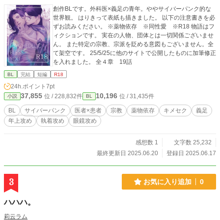
創作BLです。外科医×義足の青年。ややサイバーパンク的な
世界観。 はりきって表紙も描きました。 以下の注意書きを必
ずお読みください。 ※薬物依存 ※同性愛 ※R18 物語はフ
ィクションです。 実在の人物、団体とは一切関係ございませ
ん。 また特定の宗教、宗派を貶める意図もございません。全
て架空です。 25/5/25に他のサイトで公開したものに加筆修正
を入れました。 全４章 19話
BL
完結
短編
R18
24h.ポイント
7pt
37,855
10,196
位 / 228,832件
位 / 31,435件
小説
BL
BL
サイバーパンク
医者×患者
宗教
薬物依存
キメセク
義足
年上攻め
執着攻め
眼鏡攻め
感想数 1
文字数 25,232
最終更新日 2025.06.20
登録日 2025.06.17
3
お気に入り追加
0
ハハハ。
莉云ラム