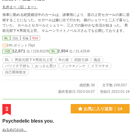
丸井まー（旧：まー）
海軍に勤める絶賛婚活中のカールは、諸事情により、昔の上官セガールの家に居
候することになった。セガールは嫁に出て行かれ、娘のシェリーと二人で暮らし
ていた。 カールとセガールとシェリー、三人での賑やかな生活が始まった。 男
前元部下✕男前元上官。 ※ムーンライトノベルズさんでも公開しております。
BL
完結
長編
R18
24h.ポイント
78pt
12,871
2,954
位 / 228,832件
位 / 31,435件
小説
BL
BL
男前元部下✕男前元上官
年の差
四肢欠損
義足
バツイチ子持ち
おっさん受け
ノンケ✕ノンケ
イラマチオ
自己開発処女
感想数 38
文字数 249,057
最終更新日 2023.04.07
登録日 2023.01.18
2
お気に入り追加
14
Psychedelic bless you.
ぬるめのおゆ。