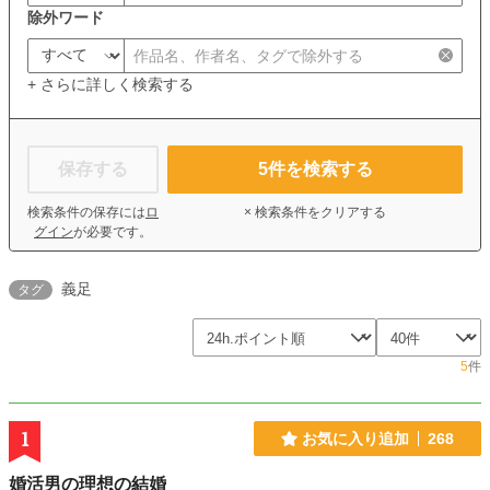
除外ワード
+ さらに詳しく検索する
保存する
5
件を検索する
検索条件の保存には
ロ
× 検索条件をクリアする
グイン
が必要です。
義足
タグ
5
件
1
お気に入り追加
268
婚活男の理想の結婚