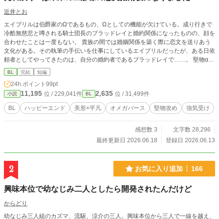
近井とお
エイブリルは伯爵家のΩであるもの、Ωとしての機能が欠けている。成り行きで
冷酷無慈悲と噂される騎士団長のブラッドレイと婚約関係になったものの、顔を
合わせたことは一度もない。 貴族の間では婚姻関係を築く際に恋文を送りあう
文化がある。その執筆の手伝いを仕事にしているエイブリルだったが、ある日依
頼者としてやってきたのは、自分の婚約者であるブラッドレイで……。 堅物α騎
士団長×強気Ω恋文手伝い ＊ 短編です。書き終わっているので、約一週間毎日１
BL
完結
短編
９時に投稿します。
24h.ポイント
99pt
11,195
2,635
位 / 229,041件
位 / 31,499件
小説
BL
BL
ハッピーエンド
美形×平凡
オメガバース
堅物攻め
強気受け
感想数 3
文字数 28,296
最終更新日 2026.06.18
登録日 2026.06.13
2
お気に入り追加
166
興味本位で幼なじみ二人としたら開発されたんだけど
からどり
幼なじみ三人組のカズマ、流駆、涼介の三人。興味本位から三人で一線を越え、