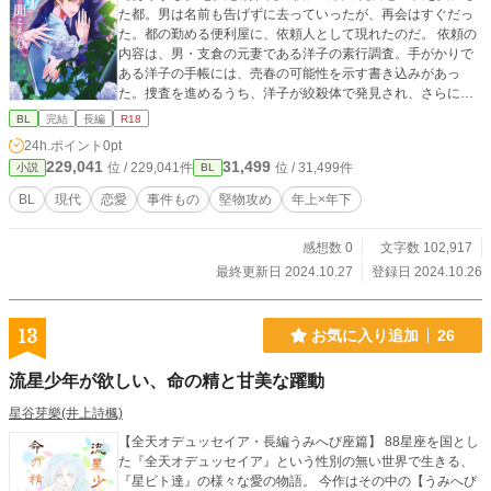
た都。男は名前も告げずに去っていったが、再会はすぐだっ
た。都の勤める便利屋に、依頼人として現れたのだ。 依頼の
内容は、男・支倉の元妻である洋子の素行調査。手がかりで
ある洋子の手帳には、売春の可能性を示す書き込みがあっ
た。捜査を進めるうち、洋子が絞殺体で発見され、さらに売
春の相手と思われる男たちが殺されていたことが明らかにな
BL
完結
長編
R18
る。 事件を追うかたわら、次第に支倉に惹かれていくが……
24h.ポイント
0pt
229,041
31,499
位 / 229,041件
位 / 31,499件
小説
BL
BL
現代
恋愛
事件もの
堅物攻め
年上×年下
感想数 0
文字数 102,917
最終更新日 2024.10.27
登録日 2024.10.26
13
お気に入り追加
26
流星少年が欲しい、命の精と甘美な躍動
星谷芽樂(井上詩楓)
【全天オデュッセイア・長編うみへび座篇】 88星座を国とし
た『全天オデュッセイア』という性別の無い世界で生きる、
『星ビト達』の様々な愛の物語。 今作はその中の【うみへび