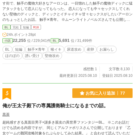
す街で、触手の魔物大好きなアーロンは、一目惚れした触手の魔物ディックに猛
アタックをして恋人になってもらった。 恋人になっても中々セックスしてくれ
ない堅物のディックと、ディックとイチャイチャ甘々セックスがしたいアーロン
のちょっとしたお話。 触手✕青年。 ※ムーンライトノベルズさんでも公開して
おります。
BL
完結
短編
R18
24h.ポイント
28pt
22,255
5,691
位 / 229,041件
位 / 31,499件
小説
BL
BL
短編
触手✕青年
喉イキ
尿道攻め
産卵
お漏らし
ほのぼの
誘い受け
堅物攻め
感想数 1
文字数 8,130
最終更新日 2025.08.10
登録日 2025.08.10
5
お気に入り追加
77
俺が王太子殿下の専属護衛騎士になるまでの話。
黒茶
超鈍感すぎる真面目男子×謎多き親友の異世界ファンタジーBL。 ※このお話だ
けでも読める内容ですが、 同じくアルファポリスさんで公開しております 「乙
女ゲームの難関攻略対象をたぶらかしてみた結果。」 と合わせて読んでいただ