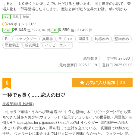
けると、 １０倍くらい楽しんでいただけると思います。 同じ世界のお話で、登
場人物も一部再登場したりします。 魔法と剣で戦う世界のお話。 幼い頃から王
太子殿下の専属護衛騎士になるのが夢のラルフだが、 魔法の名門の家系であり
BL
完結
短編
ながら魔法の才能がイマイチで、 家族にはバカにされるのがイヤで夢のことを
24h.ポイント
21pt
言いだせずにいた。 魔法騎士になるために魔法騎士学院に入学して出会ったエ
25,645
6,559
位 / 229,041件
位 / 31,499件
小説
BL
ルに、 「魔法より剣のほうが才能あるんじゃない？」と言われ、 二人で剣の特
訓を始めたが、 その頃から自分の身体（主に心臓あたり）に異変が現れ始
BL
ファンタジー
異世界
ラブコメ
同級生
鈍感攻め
堅物攻め
め・・・ これは病気か！？ 持病があっても騎士団に入団できるのか！？ と不安
堅物騎士
親友同士
ハッピーエンド
になるラルフ。 ラルフは無事に専属護衛騎士になれるのか！？ ツッコミどころ
の多い攻めと、 謎が多いながらもそんなラルフと一緒にいてくれる頼りになる
受けの 異世界ラブコメBLです。 健全な全年齢です。笑 マンガに換算したら全一
感想数 0
文字数 27,080
巻くらいの短めのお話なのでさくっと読めると思います。 よろしくお願いしま
最終更新日 2025.11.19
登録日 2025.09.09
す！
6
お気に入り追加
24
一秒でも長く……恋人の日♡
星谷芽樂(井上詩楓)
いちゃラブ短編・うみへび座編 森の中に住む堅物な木こり(ウクダー)×空から落
ちてきた謎多き美少年(ウォラーレ) 《全天オデュッセイアの世界観・用語集》※
個人HP https://plus.fm-p.jp/u/odu88kitra/free?id=4 ウクダー 海蛇国唯一の杣人
(木こり) 森の奥深くに住み、薪を割って生計を立てている。 真面目で物静かな
性格。 ウォラーレに出会うまでは他人に一切興味がなかった。 ウォラーレ 突然