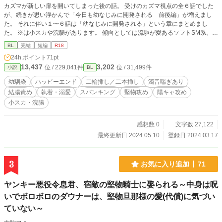
カズマが新しい扉を開いてしまった後の話。 受けのカズマ視点の全６話でした
が、続きが思い浮かんで「今日も幼なじみに開発される 前後編」が増えまし
た。 それに伴い１〜６話は「幼なじみに開発される」という章にまとめまし
た。 ※は小スカや浣腸があります。 傾向としては流駆が愛あるソフトSM系。涼
介が羞恥溺愛系。 相手の名前が書いてない話は両方とです。
BL
完結
短編
R18
24h.ポイント
71pt
13,437
3,202
位 / 229,041件
位 / 31,499件
小説
BL
幼馴染
ハッピーエンド
二輪挿し／二本挿し
濁音喘ぎあり
結腸責め
執着・溺愛
スパンキング
堅物攻め
陽キャ攻め
小スカ・浣腸
感想数 0
文字数 27,122
最終更新日 2024.05.10
登録日 2024.03.17
3
お気に入り追加
71
ヤンキー悪役令息君、宿敵の堅物騎士に娶られる～中身は呪
いでボロボロのダウナーは、堅物旦那様の愛(代償)に気づい
ていない～