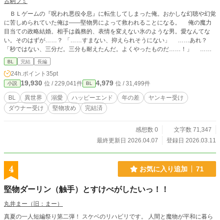
古駒フミ
ＢＬゲームの『呪われ悪役令息』に転生してしまった俺。おかしな幻聴や幻覚
に苦しめられていた俺は――堅物男によって救われることになる。 俺の魔力
目当ての政略結婚。相手は義務的、表情を変えない氷のような男。愛なんてな
い。そのはずが……？ 「……すまない、抑えられそうにない」 ……あれ？
「秒ではない、三分だ。三分も耐えたんだ。よくやったものだ……！」 ……
待て待て？ 「堪え性がなくて申し訳ない。愛しさが止まらないんだ……」 こ
BL
完結
長編
の堅物旦那様……様子がおかしい！？ 必死過ぎるヤンキーと、愛が重すぎて
24h.ポイント
35pt
堪え性のなくなった堅物男。 その独占欲は呪いすら凌駕する――。
19,930
4,979
位 / 229,041件
位 / 31,499件
小説
BL
BL
異世界
溺愛
ハッピーエンド
年の差
ヤンキー受け
ダウナー受け
堅物攻め
完結済
感想数 0
文字数 71,347
最終更新日 2026.04.07
登録日 2026.03.11
4
お気に入り追加
71
堅物ダーリン（触手）とすけべがしたいっ！！
丸井まー（旧：まー）
真夏の一人短編祭り第二弾！ スケベのリハビリです。 人間と魔物が平和に暮ら