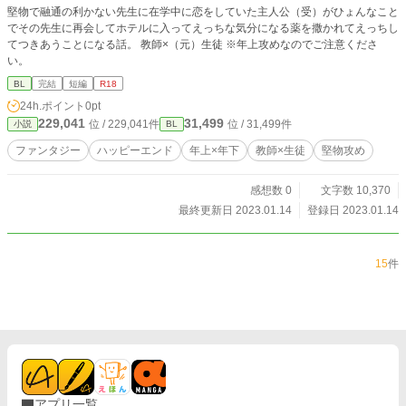
堅物で融通の利かない先生に在学中に恋をしていた主人公（受）がひょんなこと
でその先生に再会してホテルに入ってえっちな気分になる薬を撒かれてえっちし
てつきあうことになる話。 教師×（元）生徒 ※年上攻めなのでご注意くださ
い。
BL
完結
短編
R18
24h.ポイント
0pt
229,041
31,499
位 / 229,041件
位 / 31,499件
小説
BL
ファンタジー
ハッピーエンド
年上×年下
教師×生徒
堅物攻め
感想数 0
文字数 10,370
最終更新日 2023.01.14
登録日 2023.01.14
15
件
アプリ一覧