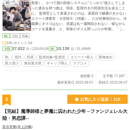
美形）。 かつて国の防衛システムに“うっかり”侵入してしま
った過去を持つ彼は、現在、監視付きの同居生活を送ること
に。 監視官として派遣されたのは、真面目で融通のきかない
エリート捜査官・大宮陸斗（28歳）。 だが任務初日から、冷
蔵庫にタマゴはない、洗濯は丸一週間回されない、寝ながら
コードを落書き…と、和泉のダメ人間っぷりが炸裂。 「この
部屋の秩序、いつ崩壊したんですか」 「うまく立ち上げられ
BL
完結
長編
んかっただけや、たぶん」 生活を“管理”するはずが、いつの
24h.ポイント
7pt
間にか“世話”してるし… しかもレポートは、だんだん恋文っ
37,822
10,138
位 / 229,041件
位 / 31,499件
小説
BL
ぽくなっていくし…？ 冷静な大宮の表情が、気づけば少しず
つ揺らぎはじめる。 そして和泉もまた、自分のために用意さ
BL
現代
同居
監視対象×監視官
エリート×変人
堅物攻め
れた朝ごはんや、一緒に過ごすことが当たり前になった日
変人受け
無自覚天然
ギャップ萌え
ラブコメ
常…心の中のコードが、少しずつ書き換えられていく。 ──
これは「監視」から始まった、ふたりの“生活の記録”。 堅物
世話焼き×ツンデレ変人、心がじわじわ溶けていく、静かで可
感想数 0
文字数 77,097
笑しな同居BL。
最終更新日 2025.08.07
登録日 2025.06.07
9
お気に入り追加
110
【完結】魔導師様と夢魔に囚われた少年 ─ファンジェレル大
陸・男恋譚─
星谷芽樂(井上詩楓)