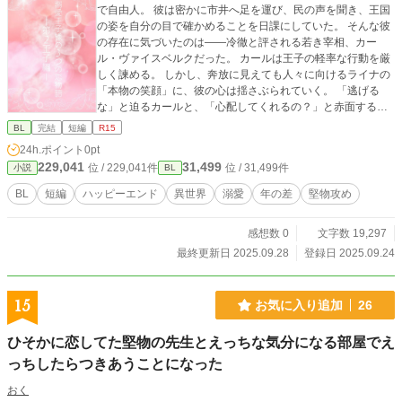
で自由人。 彼は密かに市井へ足を運び、民の声を聞き、王国
の姿を自分の目で確かめることを日課にしていた。 そんな彼
の存在に気づいたのは――冷徹と評される若き宰相、カー
ル・ヴァイスベルクだった。 カールは王子の軽率な行動を厳
しく諫める。 しかし、奔放に見えても人々に向けるライナの
「本物の笑顔」に、彼の心は揺さぶられていく。 「逃げる
な」と迫るカールと、「心配してくれるの？」と赤面するラ
イナ。 危うくも甘いやり取りが続く中で、二人の距離は少し
BL
完結
短編
R15
ずつ縮まっていく。
24h.ポイント
0pt
229,041
31,499
位 / 229,041件
位 / 31,499件
小説
BL
BL
短編
ハッピーエンド
異世界
溺愛
年の差
堅物攻め
感想数 0
文字数 19,297
最終更新日 2025.09.28
登録日 2025.09.24
15
お気に入り追加
26
ひそかに恋してた堅物の先生とえっちな気分になる部屋でえ
っちしたらつきあうことになった
おく