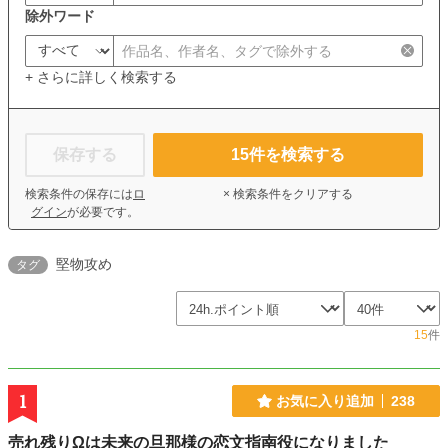
除外ワード
+ さらに詳しく検索する
保存する
15
件を検索する
検索条件の保存には
ロ
× 検索条件をクリアする
グイン
が必要です。
堅物攻め
タグ
15
件
1
お気に入り追加
238
売れ残りΩは未来の旦那様の恋文指南役になりました