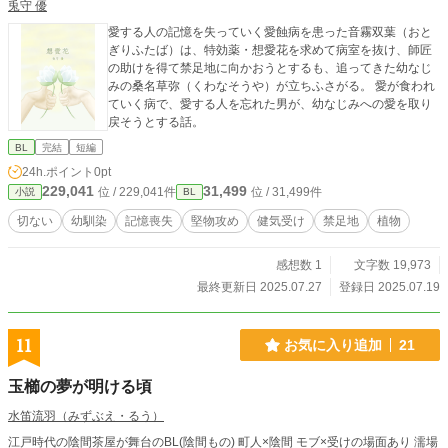
兎守 優
愛する人の記憶を失っていく愛蝕病を患った音霧双葉（おと
ぎりふたば）は、特効薬・想愛花を求めて病室を抜け、師匠
の助けを得て禁足地に向かおうとするも、追ってきた幼なじ
みの桑名草弥（くわなそうや）が立ちふさがる。 愛が食われ
ていく病で、愛する人を忘れた男が、幼なじみへの愛を取り
戻そうとする話。
BL
完結
短編
24h.ポイント
0pt
229,041
31,499
位 / 229,041件
位 / 31,499件
小説
BL
切ない
幼馴染
記憶喪失
堅物攻め
健気受け
禁足地
植物
感想数 1
文字数 19,973
最終更新日 2025.07.27
登録日 2025.07.19
11
お気に入り追加
21
玉櫛の夢が明ける頃
水笛流羽（みずぶえ・るう）
江戸時代の陰間茶屋が舞台のBL(陰間もの) 町人×陰間 モブ×受けの場面あり 濡場