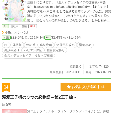
座編】になります。 〈全天オデュッセイアの世界観&用語
集〉 https://plus.fm-p.jp/u/odu88kitra/free?id=4 【あらすじ】
海蛇国の杣人(木こり)として生きる青年ウクダーの元に、突然
謎の美しい少年が現れた。 少年は宇宙を旅する恒星から飛び
出し、出会った人の精が欲しいのだと訴える。 しかし精を貰
うには、肌を重ねて深く身体を一つにしなければならない。
BL
連載中
長編
R18
これは愛する者同士だけに許された行為でもあった。 少年の
24h.ポイント
0pt
突然の申し出にウクダーは戸惑い、見知らぬ人と交合に想い
229,041
31,499
位 / 229,041件
位 / 31,499件
小説
BL
悩む。 一方で少年の美しさに心を奪われ、欲望に溺れたい衝
動にも駆られる。 なぜ少年は精が欲しいのか、そして少年の
BL
体格差
年の差
連続絶頂
絶倫巨根攻め
堅物攻め
正体とは？ 一時しかこの世界で過ごせない少年の為に、ウク
美少年受け
ハピエン保証
独自設定あり
ダーが選んだ方法とは……｡ 真面目で堅物な青年ウクダー×純
全天オデュッセイア・うみへび座編
新無垢で美しい少年ウォラーレ の、期間限定の愛の交わりを
ぜひご覧下さい♪ ※成人向け描写のお話は(♥)が付きます。
【海蛇国の主な登場人物】 ■ウクダー 海蛇国唯一の杣人(木こ
感想数 0
文字数 74,320
り) 森の奥深くに住み、薪を割って生計を立てている。 真面
最終更新日 2025.03.15
登録日 2024.07.19
目で物静かな性格。 ウォラーレに出会うまでは他人に一切興
味がなかった。 ■ウォラーレ 突然空から落ちてきた謎多き美
しい少年。 人形の様に肌も髪も瞳も白く魅惑的だが、性格は
14
お気に入り追加
41
とても純粋で明るい。 森の中でうずくまっている所をウクダ
ーに助けられた。
溺愛王子様の３つの恋物語～第2王子編～
結衣可
第二王子ライナルト・フォン・グランツ（ライナ）は、奔放