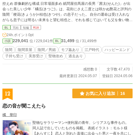
控えめ 群像劇的な構成 日常場面多め 紙問屋但馬屋の長男「茜太(せんた)」が出
会った美しい少年「橘伍(きつご)」は、花街にさえ二度とは咲かぬ艶花と評判の
陰間「梗花(きょうか)=桔也(きつや)」の息子だった。 自分の運命は受け入れな
がらも息子には明るい未来をと望む桔也と、それを感じてはいても父を食い物に
する者への憎悪を抑えきれない橘伍は、互いへの思いやりで雁字搦めになってい
BL
完結
短編
R18
るとさえ自覚していない。陰間茶屋や花街の者たちはそれを知ってはいても、口
24h.ポイント
0pt
を挟むこともできず見守ることしかできずにいる。けれど桔也を、そして彼が大
229,041
31,499
位 / 229,041件
位 / 31,499件
小説
BL
切にしている一つの櫛を知っている楼主は、微かな光明が差し始めたように感じ
ていた。
陰間
陰間茶屋
陰間／男娼
モブ姦あり
江戸時代
ハッピーエンド
子持ち受け
美形受け
堅物攻め
過去あり
感想数 0
文字数 47,470
最終更新日 2024.05.07
登録日 2024.05.06
12
お気に入り追加
16
恋の音が聞こえたら
橘 華印
堅物なサラリーマン×便利屋の青年、シリアスな事件もの。
同人誌で出していたものを掲載。 表紙イラスト：モルト様
【あらすじ】 恋人と別れた直後に出会った男と一夜を共にし