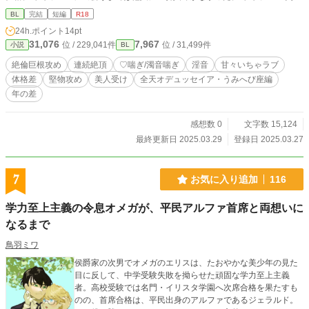
空から落ちてきた謎多き美しい少年。 人形の様に肌も髪も瞳も白く魅惑的だ
BL
完結
短編
R18
が、性格はとても純粋で明るい。 森の中でうずくまっている所をウクダーに助
24h.ポイント
14pt
けられた。 【あらすじ】 全天オデュッセイアで年に一日だけの「恋人の日」。
31,076
7,967
位 / 229,041件
位 / 31,499件
小説
BL
この日、ウクダーとウォラーレは特別な館宿の最上級の部屋で甘い夜を過ごし
た。 しかし、ウォラーレは何度身体を重ねてもウクダーに愛を求めてくる。そ
絶倫巨根攻め
連続絶頂
♡喘ぎ/濁音喘ぎ
淫音
甘々いちゃラブ
の切なる理由とは……｡ ちょっぴり切なくも、甘々とろとろに溶かされてしまう
体格差
堅物攻め
美人受け
全天オデュッセイア・うみへび座編
可愛いウォラーレをお楽しみください♪ ⚠️♡喘ぎ濁点喘ぎ淫音多めです
年の差
感想数 0
文字数 15,124
最終更新日 2025.03.29
登録日 2025.03.27
7
お気に入り追加
116
学力至上主義の令息オメガが、平民アルファ首席と両想いに
なるまで
鳥羽ミワ
侯爵家の次男でオメガのエリスは、たおやかな美少年の見た
目に反して、中学受験失敗を拗らせた頑固な学力至上主義
者。高校受験では名門・イリスタ学園へ次席合格を果たすも
のの、首席合格は、平民出身のアルファであるジェラルド。