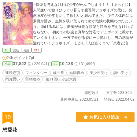
─快楽を与えなければ少年が死んでしまう！？ 【あらすじ】
人間嫌いで独りひっそり暮らす魔導師デュボイズの元に、突
然旧友が少年を助けて欲しいと尋ねてきた。 少年の体内には
夢魔が潜み、生気を吸い取られて命が危険な状態なのだとい
う。 助ける為には、夢魔が好物な快楽と精液を与えなければ
ならない。 初めての快楽と真摯な対応でデュボイズに惹かれ
ていくタキオン。 一方で善がる姿に一目惚れし、男の感情が
溢れていくデュボイズ。 しかし2人はあくまで「患者と治療
者」でしかない。 若さ故の好奇心で痴態に溺れていくタキオ
BL
完結
長編
R18
ンと、治療者として本心と理性でせめぎ合い葛藤していくデ
24h.ポイント
7pt
ュボイズ。 立場の違いで愛し合うことが許されない2人は、
37,822
10,138
位 / 229,041件
位 / 31,499件
小説
BL
今宵も治療という名の目交いを行う。 2人の出会いが後にフ
ァンジェネル大陸全土の未来を大きく変えていく。 デュボイ
連続絶頂
ファンタジー
歳の差
結腸責め
美少年受け
誘い受け
ズとタキオンの運命の歯車が動き出す、ファンジェネル大
両片思い
堅物攻め
第11回BL小説大賞
陸・男恋譚、第一幕。 ※「♥」が付く話数は性描写が記され
ています。ご注意ください。m(_ _)m -----------------------------
手元では約12万字で完結しています。暖かくお付き合い頂け
感想数 2
文字数 123,365
たら嬉しいです♪ コメントやリアクションも大変励みになり
最終更新日 2023.05.21
登録日 2022.04.02
ます！ 無理なく楽しく続けていきたいと思いますので、宜し
くお願い致します♪(⌒▽⌒)
10
お気に入り追加
4
想愛花