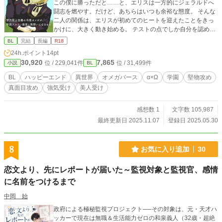
この僕に勝っただと……と、エリスは一方的にジェラルドへ
闘志を燃やす。だけど、あちらはいつも余裕な態度。 そんな
二人の関係は、エリスが初めてのヒートを迎えたことをきっ
かけに、大きく動き始める。 テストの点でしか自分を認めら
れない、オメガで貴族の勝ち気なエリス。 なんでもできるア
BL
完結
長編
R18
ルファと持ち上げられることにうんざりしている、平民出身
24h.ポイント
14pt
の真面目なジェラルド。 二人が互いに思い合って、やがて番
30,920
7,865
位 / 229,041件
位 / 31,499件
小説
BL
になるまでのお話。 この作品には、以下の要素を一部含みま
す。 ・未成年同士の性的な行為（本番には未達） ・性的関係
BL
ハッピーエンド
異世界
オメガバース
α×Ω
学園
堅物攻め
を持つことの強要(攻めと受けの間ではない) ・階級および性
真面目攻め
強気受け
美人受け
別に関する差別 ・暴力および性暴力の表現 ・学歴と学力への
非常に強い執着/思想 ※アルファポリス、ムーンライトノベル
ズ、カクヨム、fujossyに掲載中
感想数 1
文字数 105,987
最終更新日 2025.11.07
登録日 2025.05.30
8
お気に入り追加
30
恋文より、先にレポートが届いた～監視対象と監視官、感情
に名前をつけるまで
中岡 始
政府による極秘監視プロジェクト──その対象は、元・天才ハ
ッカーで現在は無職＆生活能力ゼロの和泉義人（32歳・超絶