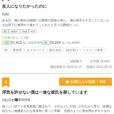
友人になりたかったのに
Koko
ある日、俺が務める娼館に公爵家の団体が来た。 俺が相手をすることになった
のは部下に無理やり連れてこられたと言う公爵様だった。
BL
連載中
長編
R18
24h.ポイント
7pt
37,912
10,204
位 / 228,978件
位 / 31,480件
小説
BL
BL
異世界
オメガバース
騎士攻め
娼夫受け
イケメン×美形
感想数 0
文字数 29,800
最終更新日 2024.01.25
登録日 2023.09.15
4
お気に入り追加
988
浮気を許せない僕は一途な彼氏を探しています
Q矢(Q.➽)
書籍情報
雄々しい訳アリ女系家族に囲まれて、それなりに大切にされながら育ち、綺麗な
顔立ちに物腰柔らかな美青年に育った早霧。 当然のように男女問わずモテるの