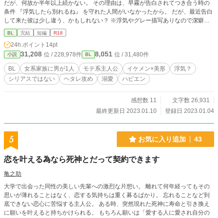
だが、何故か半年以上続かない。 その理由は、早霧が告白されてつき合う時の
条件 『浮気したら別れるね』 を守れた人間がいなかったから。 だが、最近告白
して来た彼は少し違う、かもしれない？ ※浮気やグレー描写ありなので潔癖さ
んには向きません。 前、中、後編＋R18実践編（甘々）での構成です。
BL
完結
短編
R18
24h.ポイント
14pt
31,208
8,051
位 / 228,978件
位 / 31,480件
小説
BL
BL
女系家族に男が1人
モテ系主人公
イケメン×美形
浮気？
シリアスではない
ヘタレ攻め
溺愛
ハピエン
感想数 11
文字数 26,931
最終更新日 2023.01.10
登録日 2023.01.04
5
お気に入り追加
43
恋を叶える為なら死神とだって契約できます
亀之助
大学で出会った同性の美しい先輩への激烈な片想い。 離れて何年経ってもその
思いが薄れることはなく、恋する気持ちは重く募るばかり。 忘れることなど到
底できない恋心に苦悩する主人公。 ある時、突然現れた死神に寿命と引き換え
に願いを叶えると持ちかけられる。 もちろん願いは「愛する人に愛され自分の