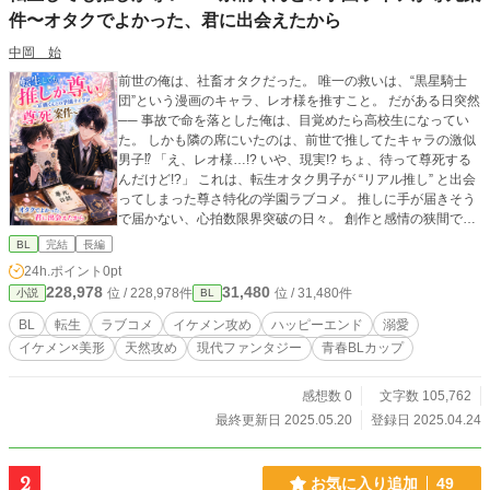
件〜オタクでよかった、君に出会えたから
中岡 始
前世の俺は、社畜オタクだった。 唯一の救いは、“黒星騎士
団”という漫画のキャラ、レオ様を推すこと。 だがある日突然
── 事故で命を落とした俺は、目覚めたら高校生になってい
た。 しかも隣の席にいたのは、前世で推してたキャラの激似
男子⁉ 「え、レオ様…!? いや、現実!? ちょ、待って尊死する
んだけど!?」 これは、転生オタク男子が “リアル推し” と出会
ってしまった尊さ特化の学園ラブコメ。 推しに手が届きそう
で届かない、心拍数限界突破の日々。 創作と感情の狭間で、
「推し」と「恋」の境界がじわじわ崩れていく── 「これは
BL
完結
長編
もう、ただの供給じゃない。 俺と“君”の物語として、生きて
24h.ポイント
0pt
るんだ」 尊死系BL／オタクあるある満載／文化祭・学園SN
228,978
31,480
位 / 228,978件
位 / 31,480件
小説
BL
S・保健室…青春全部乗せ！ 笑って泣ける、“愛”と“推し活”の
二重螺旋ラブストーリー、開幕！
BL
転生
ラブコメ
イケメン攻め
ハッピーエンド
溺愛
イケメン×美形
天然攻め
現代ファンタジー
青春BLカップ​
感想数 0
文字数 105,762
最終更新日 2025.05.20
登録日 2025.04.24
2
お気に入り追加
49