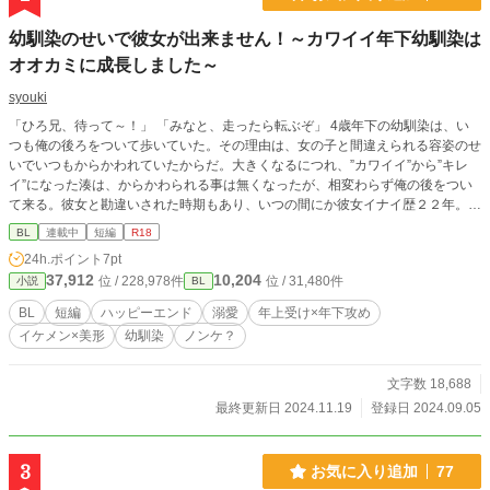
幼馴染のせいで彼女が出来ません！～カワイイ年下幼馴染は
オオカミに成長しました～
syouki
「ひろ兄、待って～！」 「みなと、走ったら転ぶぞ」 4歳年下の幼馴染は、い
つも俺の後ろをついて歩いていた。その理由は、女の子と間違えられる容姿のせ
いでいつもからかわれていたからだ。大きくなるにつれ、”カワイイ”から”キレ
イ”になった湊は、からかわられる事は無くなったが、相変わらず俺の後をつい
て来る。彼女と勘違いされた時期もあり、いつの間にか彼女イナイ歴２２年。就
職の為地元を離れた俺は念願の一人暮らし！湊とも離れて、やっと彼女が出来る
BL
連載中
短編
R18
と思ったのだが…。 「ひろ兄！」 なんで湊がここに？！ ※相変わらず設定はゆ
24h.ポイント
7pt
るゆるでご都合主義です。 ※更新はゆっくりです。 ※確認はしてますが、誤
37,912
10,204
位 / 228,978件
位 / 31,480件
小説
BL
字・脱字はお許しください。（そっと教えて下さい）
BL
短編
ハッピーエンド
溺愛
年上受け×年下攻め
イケメン×美形
幼馴染
ノンケ？
文字数 18,688
最終更新日 2024.11.19
登録日 2024.09.05
3
お気に入り追加
77