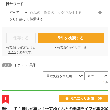
除外ワード
+ さらに詳しく検索する
保存する
5
件を検索する
検索条件の保存には
ロ
× 検索条件をクリアする
グイン
が必要です。
イケメン×美形
タグ
5
件
1
お気に入り追加
56
転生しても推しが尊い！〜京橋くんとの学園ライフが尊死案