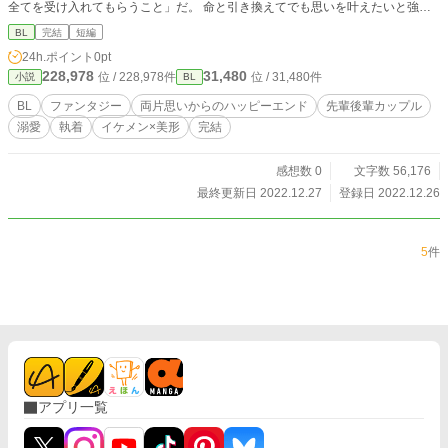
全てを受け入れてもらうこと」だ。 命と引き換えてでも思いを叶えたいと強く
願う主人公。 そうして死神と命の契約を交わすと、恋焦がれ、忘れられない先
BL
完結
短編
輩と意外な場所で再会を果たす。 願いが本当に叶うのか？ 直ちに恋が始まると
24h.ポイント
0pt
思いきや、意外な展開が待ち受けています。 登場人物 大企業の若きカリスマ副
228,978
31,480
位 / 228,978件
位 / 31,480件
小説
BL
社長、獅子人（シシト） 獅子人の人物像 とんでもないイケメンであり、秀才。
努力の人。社長である父に幼い頃から厳しい帝王教育を受け冷たい家庭環境。先
BL
ファンタジー
両片思いからのハッピーエンド
先輩後輩カップル
輩しか愛せない。 獅子人の忘れられない初恋の相手、大学の先輩の真里洲（マ
溺愛
執着
イケメン×美形
完結
リス） 真里洲の人物像 とんでもない美人（男）、美しすぎる白肌。頭脳明晰、
スポーツ万能。色気と可愛さのハイブリッド。
感想数 0
文字数 56,176
最終更新日 2022.12.27
登録日 2022.12.26
5
件
アプリ一覧