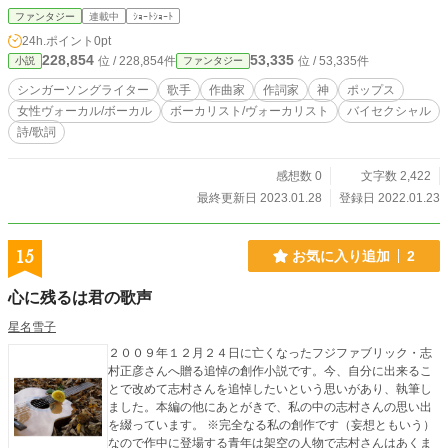
ば、YouTubeで打ち込みで完成させた曲をアップロードする
ファンタジー
連載中
ｼｮｰﾄｼｮｰﾄ
つもりだ。
24h.ポイント
0pt
228,854
53,335
位 / 228,854件
位 / 53,335件
小説
ファンタジー
シンガーソングライター
歌手
作曲家
作詞家
神
ポップス
女性ヴォーカル/ボーカル
ボーカリスト/ヴォーカリスト
バイセクシャル
詩/歌詞
感想数 0
文字数 2,422
最終更新日 2023.01.28
登録日 2022.01.23
15
お気に入り追加
2
心に残るは君の歌声
星名雪子
２００９年１２月２４日に亡くなったフジファブリック・志
村正彦さんへ贈る追悼の創作小説です。今、自分に出来るこ
とで改めて志村さんを追悼したいという思いがあり、執筆し
ました。本編の他にあとがきで、私の中の志村さんの思い出
を綴っています。 ※完全なる私の創作です（妄想ともいう）
なので作中に登場する青年は架空の人物で志村さんはあくま