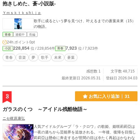
抱きしめた、蒼-小説版-
Ｙｍｓｋｔｋｓh i.ｊｐ
歌手に成るという夢を見つけ、叶えるまでの蒼葉未來（15）
の物語。
青春
連載中
長編
24h.ポイント
0pt
228,854
7,923
位 / 228,854件
位 / 7,923件
小説
青春
青春
音楽
夢
歌手
未來
蒼葉
感想数 1
文字数 48,715
最終更新日 2026.05.31
登録日 2026.04.03
3
お気に入り追加
31
ガラスのくつ ～アイドル残酷物語～
ニセ梶原康弘
人気アイドルグループ「ラ・クロワ」の歌姫、姫咲莉莉亞は
一夜の過ちから芸能界を追放される。 一年後、復帰を目指し
莉莉亞は懸命に奔走するが世間の目は冷たく再起はかなわな