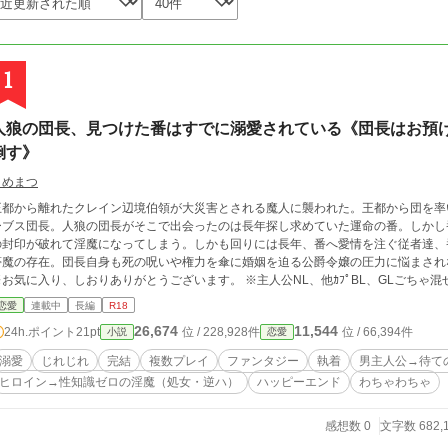
1
人狼の団長、見つけた番はすでに溺愛されている《団長はお預
倒す》
うめまつ
王都から離れたクレイン辺境伯領が大災害とされる魔人に襲われた。王都から団を率
ーブス団長。人狼の団長がそこで出会ったのは長年探し求めていた運命の番。しかし
の封印が破れて淫魔になってしまう。しかも回りには長年、番へ愛情を注ぐ従者達、
夢魔の存在。団長自身も死の呪いや権力を傘に婚姻を迫る公爵令嬢の圧力に悩まされ
※お気に入り、しおりありがとうございます。 ※主人公NL、他ｶﾌﾟBL、GLごちゃ
よ。 ↓適当にキャラ紹介↓ 主人公の団長（三十路の人狼、強姦未遂多発、番が素っ気なくて辛い、国内最強、事情により
恋愛
連載中
長編
R18
国内いちの絶倫と有名、口上手なので単細胞な番を丸め込もうと必死） 辺境伯令嬢エ
26,674
11,544
24h.ポイント
21pt
位 / 228,928件
位 / 66,394件
小説
恋愛
事情により6歳児の経験値しかない、性知識ゼロ、人→淫魔、生まれつき処女の呪い
ヴの従者三人（エヴに岡惚れ、ハーフエルフ、オーガ、人族の青年） 夢魔（魔族、食わせたがりの変態カニバリ
溺愛
じれじれ
完結
複数プレイ
ファンタジー
執着
男主人公→待て
スト、エヴにストーカー） エヴの家族（シスコンの兄、父母は娘を溺愛） 公爵令嬢（
ヒロイン→性知識ゼロの淫魔（処女・逆ハ）
ハッピーエンド
わちゃわちゃ
の他大勢の特殊性癖のキャラが多数 ※出だしが分かりづらいから書き直すかもしれ
感想数 0
文字数 682,