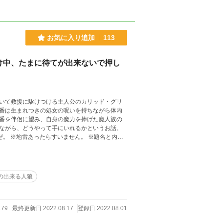
お気に入り追加
113
け中、たまに待てが出来ないで押し
いて救援に駆けつける主人公のカリッド・グリ
番は生まれつきの処女の呪いを持ちながら体内
番を伴侶に望み、自身の魔力を捧げた魔人族の
ながら、どうやって手にいれるかというお話。
混ぜ。 ※地雷あったらすいません。 ※題名と内容
ヴ（団長の番、脳筋の巨乳美少女、16歳だけど
、膨大な魔力で腕力だけ団長並み、ブラコン、フ
の出来る人狼
団長のストーカー、刃物持ち出すタイプ） ※そ
ません。
179
最終更新日 2022.08.17
登録日 2022.08.01