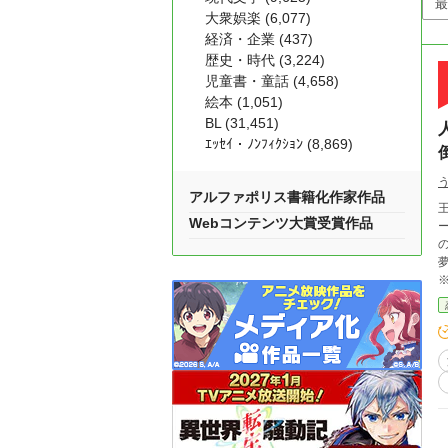
大衆娯楽 (6,077)
経済・企業 (437)
歴史・時代 (3,224)
児童書・童話 (4,658)
絵本 (1,051)
BL (31,451)
ｴｯｾｲ・ﾉﾝﾌｨｸｼｮﾝ (8,869)
アルファポリス書籍化作家作品
Webコンテンツ大賞受賞作品
紹介の難しさ
ァザン） ↓その他↓ エ