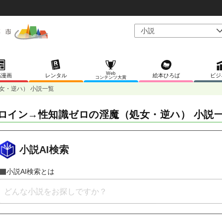
Web
稿漫画
レンタル
絵本ひろば
ビジ
コンテンツ大賞
女・逆ハ） 小説一覧
ロイン→性知識ゼロの淫魔（処女・逆ハ） 小説
小説AI検索
小説AI検索とは