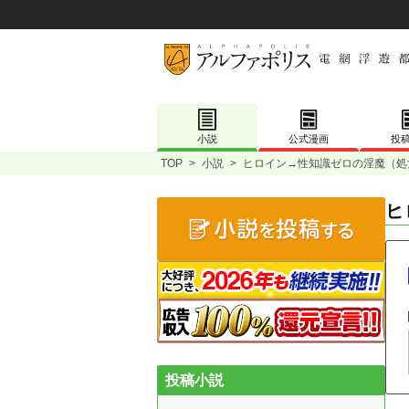
小説
公式漫画
投
TOP
>
小説
>
ヒロイン→性知識ゼロの淫魔（処
ヒ
投稿小説