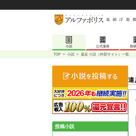
小説
公式漫画
投
TOP
>
小説
>
違反 小説（外部サイト）一覧
違
投稿小説