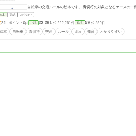
自転車の交通ルールの絵本です。 青切符の対象となるケースの一
絵本
完結
ｼｮｰﾄｼｮｰﾄ
22,261
59
24h.ポイント
0pt
位 / 22,261件
位 / 59件
小説
絵本
絵本
自転車
青切符
交通
ルール
違反
知育
わかりやすい