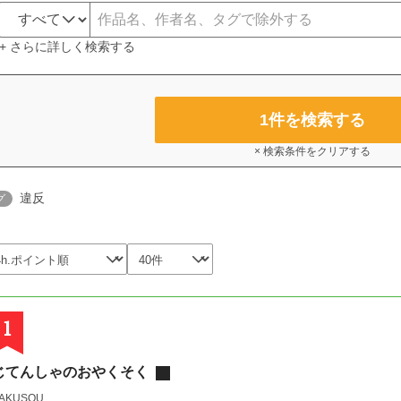
+ さらに詳しく検索する
1
件を検索する
× 検索条件をクリアする
違反
グ
1
じてんしゃのおやくそく
AKUSOU