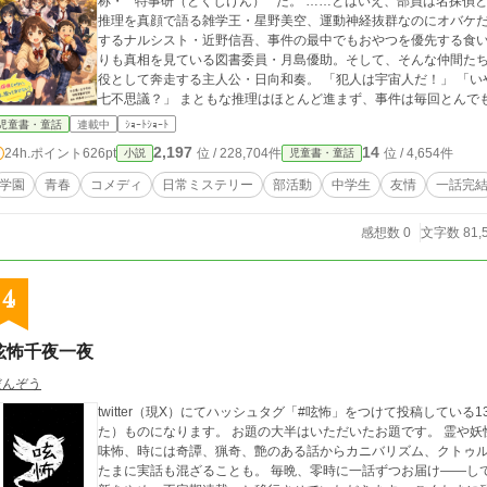
称・**特事研（とくじけん）**だ。 ……とはいえ、部員は名探偵とはほど遠い個性派ぞろい。 壮大すぎるトンデモ
推理を真顔で語る雑学王・星野美空、運動神経抜群なのにオバケ
するナルシスト・近野信吾、事件の最中でもおやつを優先する食
りも真相を見ている図書委員・月島優助。そして、そんな仲間た
役として奔走する主人公・日向和奏。 「犯人は宇宙人だ！」 「いや、未来人かもしれない！」 「それとも学校の
七不思議？」 まともな推理はほとんど進まず、事件は毎回とんでもない方向へ暴走。それでも最後には、仲間たち
の何気ない一言や小さな思いやりがつながり、誰も傷つかない笑顔の結末へたどり着
児童書・童話
連載中
ｼｮｰﾄｼｮｰﾄ
ではない。 名探偵になれなくても、誰かの「困った」を笑顔に変えることはできる。 笑って、走って、失敗して、
2,197
14
24h.ポイント
626pt
位 / 228,704件
位 / 4,654件
小説
児童書・童話
また笑う。 個性豊かな六人が繰り広げる、放課後青春コメディ＆日常ミステリー。 『とくじけん！～特異事象研究
部の活動記録～』 今日の放課後も、事件は笑いながらやってくる。 ※表紙のイラストは画像生成AIによって作られ
学園
青春
コメディ
日常ミステリー
部活動
中学生
友情
一話完
たものです。 ※この作品は「小説家になろう」でも同時投稿し
感想数 0
文字数 81,
4
呟怖千夜一夜
だんぞう
twitter（現X）にてハッシュタグ「#呟怖」をつけて投稿してい
た）ものになります。 お題の大半はいただいたお題です。 霊や
味怖、時には奇譚、猟奇、艶のある話からカニバリズム、クトゥ
たまに実話も混ざることも。 毎晩、零時に一話ずつお届け――し