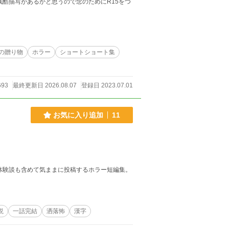
残酷描写があるかと思うので念のためにR15をつ
の贈り物
ホラー
ショートショート集
693
最終更新日 2026.08.07
登録日 2023.07.01
お気に入り追加
11
よく考えると怖い話…。 そんな話を、体験談も含めて気ままに投稿するホラー短編集。
説
一話完結
洒落怖
漢字