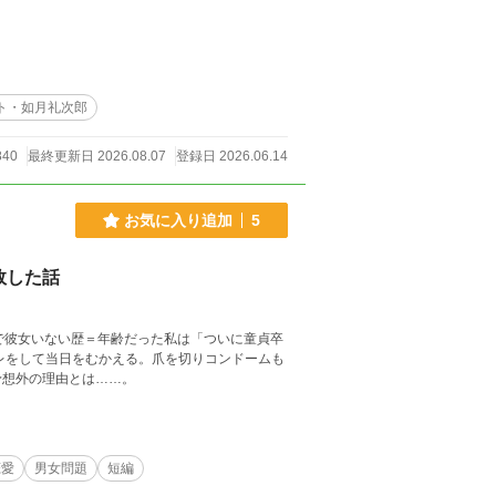
ト・如月礼次郎
840
最終更新日 2026.08.07
登録日 2026.06.14
お気に入り追加
5
敗した話
で彼女いない歴＝年齢だった私は「ついに童貞卒
レをして当日をむかえる。爪を切りコンドームも
予想外の理由とは……。
恋愛
男女問題
短編