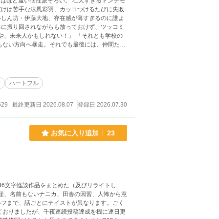
だけは苦手な涼風彩羽、カッコつけるたびに失敗
いしん坊・伊藤大地、存在感が薄すぎるのに誰よ
ちに振り回されながらも放っておけず、ツッコミ
く。 これは、本格ミステリー
結
ハートフル
ています。
529
最終更新日 2026.08.07
登録日 2026.07.30
お気に入り追加
23
る136文字怪談作品をまとめた（及びリライトし
妖怪、名前もないナニカ、田舎の因習、人怖から意
ルフまで、話ごとにテイストが異なります。ごく
ておりましたが、千夜連続投稿達成を機に連日更