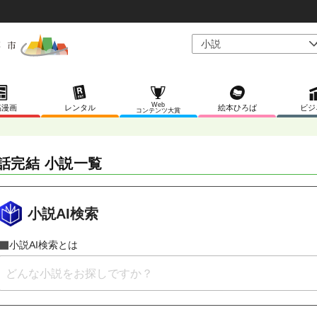
Web
稿漫画
レンタル
絵本ひろば
ビジ
コンテンツ大賞
話完結 小説一覧
小説AI検索
小説AI検索とは