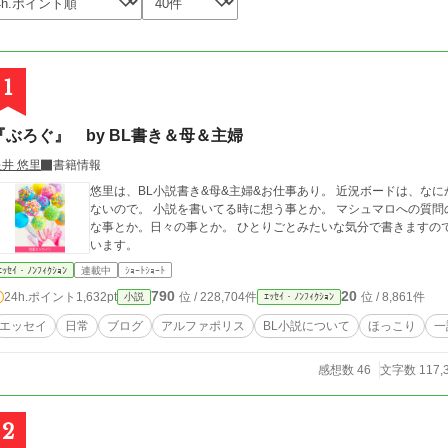
1
『ぶろぐ』 by BL書き＆母＆主婦
星井 悠里
書籍情報
悠里は、BL小説書き&母&主婦&お仕事あり。 近況ボードは、なにかの「お知らせ」ボードな感じがして気軽に書け
ないので。 小説を書いてる時に想う事とか。 マシュマロへの質問のお返事とか。 たまには好きなこととか。嫌い
な事とか。日々の事とか。 ひとりごとみたいな気分で書きますので、 読みたいなと思う時に、覗いて頂けたらと思
います。
ｴｯｾｲ・ﾉﾝﾌｨｸｼｮﾝ
連載中
ｼｮｰﾄｼｮｰﾄ
790
20
24h.ポイント
1,632pt
位 / 228,704件
位 / 8,861件
小説
ｴｯｾｲ・ﾉﾝﾌｨｸｼｮﾝ
エッセイ
日常
ブログ
アルファポリス
BL小説について
ほっこり
一
感想数 46
文字数 117,
2