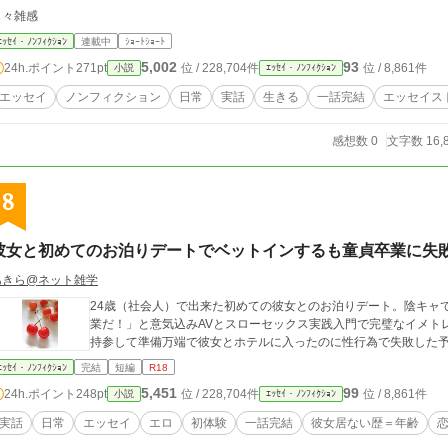
日々雑感
ｴｯｾｲ・ﾉﾝﾌｨｸｼｮﾝ
連載中
ｼｮｰﾄｼｮｰﾄ
5,002
93
24h.ポイント
271pt
位 / 228,704件
位 / 8,861件
小説
ｴｯｾｲ・ﾉﾝﾌｨｸｼｮﾝ
エッセイ
ノンフィクション
日常
実話
生きる
一話完結
エッセイス
感想数 0
文字数 16,
8
彼女と初めてのお泊りデートでベットインするも童貞卒業に失
あきら@ネット雑学
24歳（社会人）で出来た初めての彼女とのお泊りデート。陰キャ
業だ！」と意気込みAVとスローセックス実践入門で完璧なイメト
持参して準備万端で彼女とホテルに入ったのに性行為で失敗した
ｴｯｾｲ・ﾉﾝﾌｨｸｼｮﾝ
完結
短編
R18
5,451
99
24h.ポイント
248pt
位 / 228,704件
位 / 8,861件
小説
ｴｯｾｲ・ﾉﾝﾌｨｸｼｮﾝ
実話
日常
エッセイ
エロ
初体験
一話完結
彼女居ない歴＝年齢