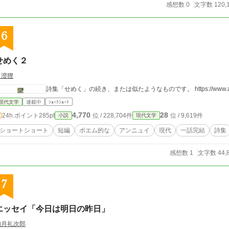
感想数 0
文字数 120,
6
せめく２
月澄狸
詩集「せめく」の続き、または似たようなものです。 https://www.alphapoli
現代文学
連載中
ｼｮｰﾄｼｮｰﾄ
4,770
28
24h.ポイント
285pt
位 / 228,704件
位 / 9,619件
小説
現代文学
ショートショート
短編
ポエム的な
アンニュイ
現代
一話完結
詩集
感想数 1
文字数 44,
7
エッセイ「今日は明日の昨日」
如月礼次郎