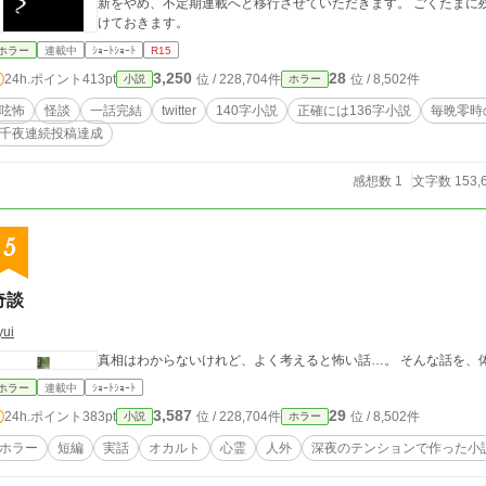
新をやめ、不定期連載へと移行させていただきます。 ごくたまに
けておきます。
ホラー
連載中
ｼｮｰﾄｼｮｰﾄ
R15
3,250
28
24h.ポイント
413pt
位 / 228,704件
位 / 8,502件
小説
ホラー
呟怖
怪談
一話完結
twitter
140字小説
正確には136字小説
毎晩零時
千夜連続投稿達成
感想数 1
文字数 153,
5
奇談
yui
真相はわからないけれど、
ホラー
連載中
ｼｮｰﾄｼｮｰﾄ
3,587
29
24h.ポイント
383pt
位 / 228,704件
位 / 8,502件
小説
ホラー
ホラー
短編
実話
オカルト
心霊
人外
深夜のテンションで作った小