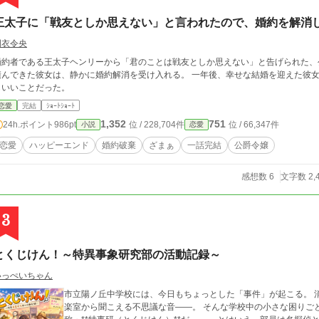
王太子に「戦友としか思えない」と言われたので、婚約を解消
明衣令央
婚約者である王太子ヘンリーから「君のことは戦友としか思えない」と告げられた、
できた彼女は、静かに婚約解消を受け入れる。 一年後、幸せな結婚を迎えた彼女にとって、ヘンリーのその後は――もうどうで
もいいことだった。
恋愛
完結
ｼｮｰﾄｼｮｰﾄ
1,352
751
24h.ポイント
986pt
位 / 228,704件
位 / 66,347件
小説
恋愛
恋愛
ハッピーエンド
婚約破棄
ざまぁ
一話完結
公爵令嬢
感想数 6
文字数 2,
3
とくじけん！～特異事象研究部の活動記録～
いっぺいちゃん
市立陽ノ丘中学校には、今日もちょっとした「事件」が起こる。 消えたお弁当、謎の足跡、夜の校舎のウワサ、音
楽室から聞こえる不思議な音――。 そんな学校中の小さな困りごとに首を突っ込むのが、「特異事象研究部」、通