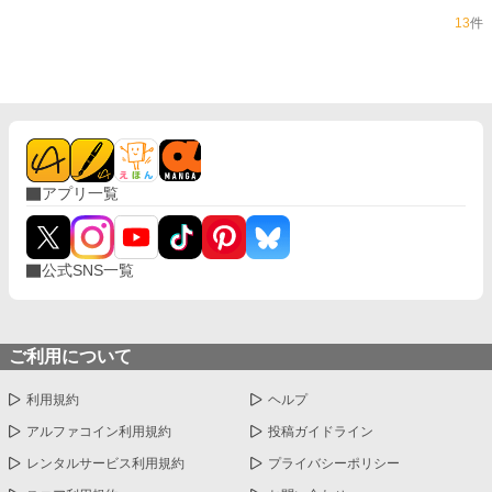
を裏で操る、反社会組織・仁道会（じんどうかい）の雇った
13
件
刺客だったのだ。 大切な未悠を新見に連れ去られ、健は戦
う決意をする……！
アプリ一覧
公式SNS一覧
ご利用について
利用規約
ヘルプ
アルファコイン利用規約
投稿ガイドライン
レンタルサービス利用規約
プライバシーポリシー