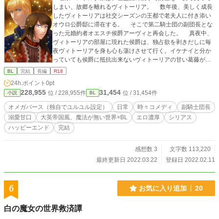
しまい、故郷を離れるヴィトーリア。 数年後、美しく成長
したヴィトーリアは社交シーズンの王都で老夫人に付き添い
オウロ公爵邸に滞在する。 そこで第二騎士団の副団長とな
った元婚約者オエスチ侯爵アーヴィと再会した。 真夜中、
ヴィトーリアの部屋に現れた侯爵は、独占欲を剥きだしに毎
夜ヴィトーリアを身も心も蕩けさせて行く。イケナイと分か
っていても侯爵に抵抗出来ないヴィトーリアの甘い葛藤が始
まる。 😓※お話に都合の良い、ユルユル・オメガバースで
BL
完結
長編
R18
す！ご容赦を。 💗※エロ濃厚でイチャイチャ多めです。苦手
24h.ポイント
0pt
な方はご注意下さい。
228,955
31,454
位 / 228,955件
位 / 31,454件
小説
BL
オメガバース（独自でユルユル設定）
日常
時々コメディ
副騎士団長
溺愛甘口
大英帝国風、魔法が無い世界×BL
エロ濃厚
シリアス
ハッピーエンド
完結
感想数 3
文字数 113,220
最終更新日 2022.03.22
登録日 2022.02.11
6
お気に入り追加
20
白の魔女の世界救済譚