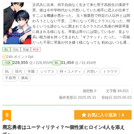
文武共に出来、何不自由なく生きて来た男子高校生の漆原千
景。彼は今中学時代から片想いしていた相手に恋人が出来て
すこぶる機嫌が悪かった。 元々無愛想で特定の人以外とは関
わろうとしない千景。 二年になって同じクラスになった、明
るくいつも誰かしらに囲まれてるクラスの人気者の神居琴葉
に絡まれる様になる。琴葉は周りには隠しているが、並より
高い能力値を持って生まれた『ギフテッド』だった。 一匹狼
だった千景に琴葉が付き纏う様になっても 初めはいつも通り
突き放す千景だった。そんな琴葉に片想いの相手と似た物を
BL
完結
長編
R18
感じて次第に惹かれていくが千景にはある悩みがあった。 そ
24h.ポイント
0pt
の悩みとぶつかりながらも、一度恋愛に失敗している千景は
228,955
31,454
位 / 228,955件
位 / 31,454件
小説
BL
琴葉に好かれようと頑張るが…… 人間嫌いと人間好きが惹か
れ合う青春ラブストーリー。 無口無愛想×影有り陽キャ 章ご
BL
現代
学園
シリアス
時々コメディ
片想い
トラウマ
とに視点が切り替わります。 BLです。 性的表現有り。 ちょ
不器用
嫉妬
いちょい他の作品の登場人物が出て来ます。 表紙は上が千
景、下が琴葉です。
感想数 0
文字数 84,831
最終更新日 2025.05.31
登録日 2025.05.03
9
お気に入り追加
6
廃忘勇者はユーティリティ？〜個性派ヒロイン4人を添え