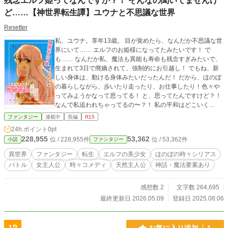
残念エルフ姫ってなんですか？！ そんなの聞いてませんけ
ど……【神世界転生譚】ユウナと不思議な世界
Resetter
私、ユウナ。享年13歳。 目が覚めたら、なんだか不思議な世
界にいて…… エルフのお姫様になってたみたいです！ で
も…… なんだか私、魔法も異能も寿命も残念すぎみたいで、
生まれて3日で廃嫡されて、強制的にお引越し！ でもね、新
しい身体は、動ける身体みたいだったんだ！ だから、ほのぼ
の暮らしながら、歩いたり走ったり、お仕事したり！色々や
ってみようかなって思ってる！ と、思ってたんですけど？！
なんで私追われちゃってるの〜？！ 私の平和はどこいく
の〜？！ 神様たちが創った、たくさんの"星"が浮かんでる、
ファンタジー
連載中
長編
R15
すっごく巨大な惑星ネイドス。 その中にある、エルフ達の暮
24h.ポイント
0pt
らす星[アルヴヘイム]は、なんだか平和そうなんだけれ
228,955
53,362
位 / 228,955件
位 / 53,362件
小説
ファンタジー
ど……？ これは、あの"希望の樹"が枯れた日に始まった、私
【ユウナ】の……"希望"を見つける物語。
異世界
ファンタジー
転生
エルフの美少女
ほのぼの時々シリアス
バトル
女主人公
時々コメディ
天然主人公
神話・魔法要素あり
感想数 2
文字数 264,695
最終更新日 2026.05.09
登録日 2025.08.06
お気に入り追加
1