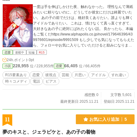
一度は手を伸ばしかけた夜、触れなかった。 理性なんて薄紙
みたいに頼りないのに、どうしてか彼女にだけは綺麗でいた
い。 あの子の前でだけは、格好良くありたい。誰よりも輝く
アイドルでありたい。 これは、情けなくて真っ直ぐすぎて、
大好きなあの子に絶対にばれたくない話。 良かったら、本編
もご覧くだhttps://www.alphapolis.co.jp/novel/179646396/43
9976601/episode/9991509 もし少しでも気になってもらえた
ら、フォローやお気に入りしていただけると励みになりま
す。 ※本作は「小説家になろう」「アルファポリス」にて同
恋愛
連載中
短編
R15
時掲載しております。 表紙イラストは、やまいもさんに描い
24h.ポイント
0pt
ていただきました。 ※イラストは描き下ろし作品です。無断
228,955
66,405
位 / 228,955件
位 / 66,405件
小説
恋愛
転載・無断使用・AI学習等は一切禁止しております。 ©︎Starli
ght Parade / 木風 やまいも
R15要素あり
恋愛
彼視点
芸能
片思い
アイドル
すれ違い
時々コメディ
電話
ピアス
感想数 0
文字数 5,601
最終更新日 2025.11.21
登録日 2025.11.21
11
お気に入り追加
5
夢のキスと、ジェラピケと、あの子の着物