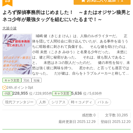
13
よろず探偵事務所はじめました！ ～またはオジサン狼男と
ネコ少年が最強タッグを組むにいたるまで！～
大波小波
城嶋 健（きじま けん）は、人狼のルポライターだ。 正
体を隠して人間社会に溶け込んでいたが、ある事件を追うう
ちに暗殺者に刺されて負傷する。 そんな健を助けたのは、
小咲 未悠（こさき みゆう）と名乗る少年だった。 未悠に
は、健と同じ秘密があった。 それは、彼も獣人であるこ
と。 未悠はネコの獣人だったのだ。 健の本性を知り、未
悠は強く彼に興味を持つ。 惹かれた、と言っても過言では
なかった。 だが健は、自らをトラブルメーカーと称してい
るのだ。 未悠を危険に巻き込むことを恐れ、彼から離れる
キャラ文芸
完結
短編
道を選んだ。 しかしその後、健は未悠の通う高校で、彼
24h.ポイント
0pt
と再会する。 この学園で起きた、生徒失踪。 健は、それ
228,955
5,636
位 / 228,955件
位 / 5,636件
小説
キャラ文芸
が追っている事件に絡む誘拐ではないかと考えていたのだ。
未悠は健をサポートしたいと申し出て、自分の住むマンシ
現代ファンタジー
人外
シリアス
時々コメディ
バトル
ョンへ招待した。 未悠に両親はおらず、後見人の伯父は彼
が人外者であることを理由に、疎遠だ。 独りぼっちだった
感想数 0
文字数 33,285
未悠に、健という仲間ができた。 それは心温まる、夢にま
で見た幸せな日常だった。 些細な毎日を大切に過ごす健と
最終更新日 2025.12.29
登録日 2025.12.20
未悠だったが、二人に危険が忍び寄っていた。 以前、健を
負傷させた暗殺者・新見（にいみ）。 彼は、健の探る事件