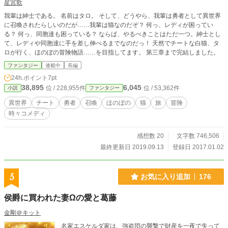
星宮歌
我輩は紳士である。 名前はタロ。 そして、どうやら、我輩は勇者として異世界
に召喚されたらしいのだが……我輩は猫なのだぞ？ 何っ、レディが困ってい
る？ 何っ、同胞達も困っている？ ならば、やるべきことはただ一つ。紳士とし
て、レディや同胞達に手を差し伸べるまでなのだっ！ 天然でチートな白猫、タ
ロが行く、ほのぼの冒険物語……を目指してます。 第三章まで完結しました。
ファンタジー
連載中
長編
24h.ポイント
7pt
38,895
6,045
位 / 228,955件
位 / 53,362件
小説
ファンタジー
異世界
チート
勇者
召喚
ほのぼの
猫
旅
冒険
時々コメディ
感想数 20
文字数 746,506
最終更新日 2019.09.13
登録日 2017.01.02
5
お気に入り追加
176
侯爵に買われた妻Ωの愛と葛藤
金剛＠キット
名家エスケルダ家は、強盗団の襲撃で財産を一夜で失って