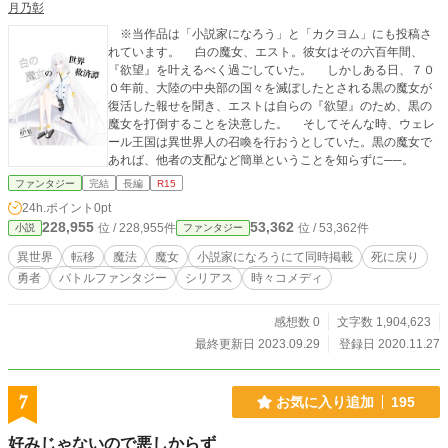
月乃彰
※当作品は「小説家になろう」と「カクヨム」にも投稿さ
れています。 白の魔女、エスト。彼女はその六百年間、
『欲望』を叶えるべく過ごしていた。 しかしある日、７０
０年前、大陸の中央部の国々を滅ぼしたとされる黒の魔女が
復活した報せを聞き、エストは自らの『欲望』のため、黒の
魔女を打倒することを決意した。 そしてそんな時、ウェレ
ール王国は異世界人の召喚を行おうとしていた。黒の魔女で
あれば、他者の支配など簡単ということを知らずに──。
ファンタジー
完結
長編
R15
24h.ポイント
0pt
228,955
53,362
位 / 228,955件
位 / 53,362件
小説
ファンタジー
異世界
転移
魔法
魔女
小説家になろうにて同時掲載
死に戻り
勇者
バトルファンタジー
シリアス
時々コメディ
感想数 0
文字数 1,904,623
最終更新日 2023.09.29
登録日 2020.11.27
7
お気に入り追加
195
好みじゃないので悪しからず