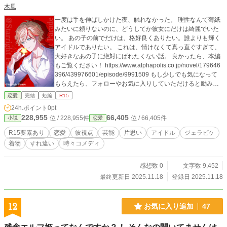
木風
一度は手を伸ばしかけた夜、触れなかった。 理性なんて薄紙
みたいに頼りないのに、どうしてか彼女にだけは綺麗でいた
い。 あの子の前でだけは、格好良くありたい。誰よりも輝く
アイドルでありたい。 これは、情けなくて真っ直ぐすぎて、
大好きなあの子に絶対にばれたくない話。 良かったら、本編
もご覧ください！ https://www.alphapolis.co.jp/novel/179646
396/439976601/episode/9991509 もし少しでも気になって
もらえたら、フォローやお気に入りしていただけると励みに
なります。 ※本作は「小説家になろう」「アルファポリス」
恋愛
完結
短編
R15
にて同時掲載しております。 表紙イラストは、やまいもさん
24h.ポイント
0pt
に描いていただきました。 ※イラストは描き下ろし作品で
228,955
66,405
位 / 228,955件
位 / 66,405件
小説
恋愛
す。無断転載・無断使用・AI学習等は一切禁止しておりま
す。 ©︎Starlight Parade / 木風 やまいも
R15要素あり
恋愛
彼視点
芸能
片思い
アイドル
ジェラピケ
着物
すれ違い
時々コメディ
感想数 0
文字数 9,452
最終更新日 2025.11.18
登録日 2025.11.18
12
お気に入り追加
47