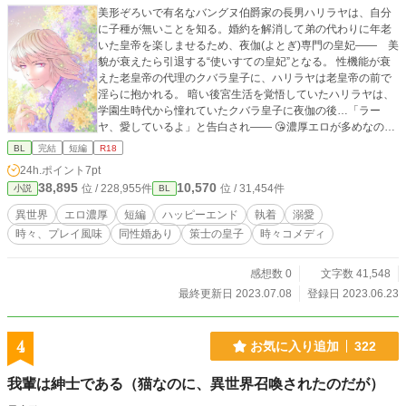
美形ぞろいで有名なバングヌ伯爵家の長男ハリラヤは、自分
に子種が無いことを知る。婚約を解消して弟の代わりに年老
いた皇帝を楽しませるため、夜伽(よとぎ)専門の皇妃―― 美
貌が衰えたら引退する“使いすての皇妃”となる。 性機能が衰
えた老皇帝の代理のクバラ皇子に、ハリラヤは老皇帝の前で
淫らに抱かれる。 暗い後宮生活を覚悟していたハリラヤは、
学園生時代から憧れていたクバラ皇子に夜伽の後…「ラー
ヤ、愛しているよ」と告白され―― 😘濃厚エロが多めなの
で、エロが苦手な方には、おすすめ出来ないお話です。ご注
BL
完結
短編
R18
意を！
24h.ポイント
7pt
38,895
10,570
位 / 228,955件
位 / 31,454件
小説
BL
異世界
エロ濃厚
短編
ハッピーエンド
執着
溺愛
時々、プレイ風味
同性婚あり
策士の皇子
時々コメディ
感想数 0
文字数 41,548
最終更新日 2023.07.08
登録日 2023.06.23
4
お気に入り追加
322
我輩は紳士である（猫なのに、異世界召喚されたのだが）