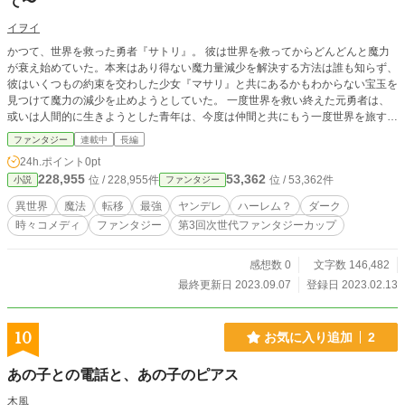
て〜
イヲイ
かつて、世界を救った勇者『サトリ』。 彼は世界を救ってからどんどんと魔力
が衰え始めていた。本来はあり得ない魔力量減少を解決する方法は誰も知らず、
彼はいくつもの約束を交わした少女『マサリ』と共にあるかもわからない宝玉を
見つけて魔力の減少を止めようとしていた。 一度世界を救い終えた元勇者は、
或いは人間的に生きようとした青年は、今度は仲間と共にもう一度世界を旅する
—— 少し苦くて、少し甘い。そんな世界を彼らは歩く。 変わった仲間を増やし
ファンタジー
連載中
長編
ながら。 どう頑張っても捨てられない信条で、大勢の人を救いながら。
24h.ポイント
0pt
228,955
53,362
位 / 228,955件
位 / 53,362件
小説
ファンタジー
異世界
魔法
転移
最強
ヤンデレ
ハーレム？
ダーク
時々コメディ
ファンタジー
第3回次世代ファンタジーカップ
感想数 0
文字数 146,482
最終更新日 2023.09.07
登録日 2023.02.13
10
お気に入り追加
2
あの子との電話と、あの子のピアス
木風