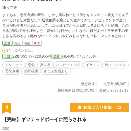
浦 かすみ
よくある、悪役令嬢の断罪…しかし興味ねーし？何かキャンキャン吠えてる女子
がいるけど初対面だし？ 辺境伯爵令嬢として生きてきて、デビュタントの当日
自分が転生者だと思い出して、ぶっ倒れてから三日間…考えに考えた結果、この
田舎(辺境)で骨を埋めよう！都会には行かない！ なのに何だよ〜？王子殿下の美
しさを認めるまで離れない！？いやいや好みじゃないし？私、マッチョと怖い顔
は苦手なんだ！ 【不定期更新です】
恋愛
完結
長編
R15
24h.ポイント
0pt
228,955
66,405
位 / 228,955件
位 / 66,405件
小説
恋愛
エタニティ
恋愛
異世界
ハッピーエンド
イケメン
時々コメディ
悪役令嬢
婚約破棄
ざまぁ要素あり
感想数 4
文字数 85,287
最終更新日 2021.05.02
登録日 2020.12.12
8
お気に入り追加
13
【完結】ギフテッドボーイに照らされる
pino