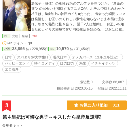
遺伝子（身体）の相性92％のアルファを見つけた。 “運命の
番”との出会いを期待するフユメΩが、ホテルで待ち合わせた
相手は、8歳年上の神田カイリαだった。 出会った瞬間フユメ
は発情し、お互いのくわしい素性を知らないまま本能に流さ
れ、朝まで熱烈に抱き合う。 翌日2人は婚約し、お互いを知
るためカイリの部屋で甘い同棲生活を始める。 😏お話に都合
の良いユルユル設定のオメガバースです。ご容赦を。 😘エロ
BL
完結
短編
R18
濃いめとなっております。苦手な方はご注意下さい。
24h.ポイント
7pt
38,895
10,570
位 / 228,955件
位 / 31,454件
小説
BL
日常
スパダリα×大学生Ω
現代日本
オメガバース（ユルユル設定）
ハッピーエンド
時々コメディ
ほのぼの
溺愛
イチャイチャ♡
エロ濃厚
感想数 0
文字数 68,087
最終更新日 2023.05.15
登録日 2022.11.11
3
お気に入り追加
311
第４皇妃は可憐な男子～キスしたら皇帝反逆罪⁈
金剛＠キット