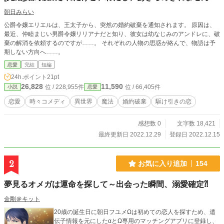
朝日みらい
公爵令嬢エリエルは、王太子から、突然の婚約破棄を通知されます。 原因は、
最近、仲睦まじい男爵令嬢リリアナだと知り、彼女は幼なじみのアンドレに、破
棄の解消を依頼するのですが……。 それぞれの人物の思惑が絡んで、物語は予
期しない方向へ……。
恋愛
完結
短編
24h.ポイント
21pt
26,828
11,590
位 / 228,955件
位 / 66,405件
小説
恋愛
恋愛
時々コメディ
異世界
魔法
婚約破棄
駆け引きの恋
感想数 0
文字数 18,421
最終更新日 2022.12.29
登録日 2022.12.15
2
お気に入り追加
154
夢見るオメガは運命を探して～出会った瞬間、溺愛確定⁈
金剛＠キット
20歳の誕生日に朝日フユメΩは初めての恋人を探すため、遺
伝子情報を元にしたαとΩ専用のマッチングアプリに登録し、