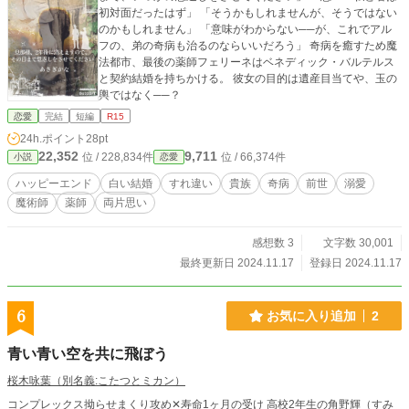
初対面だったはず」 「そうかもしれませんが、そうではない
のかもしれません」 「意味がわからない──が、これでアル
フの、弟の奇病も治るのならいいだろう」 奇病を癒すため魔
法都市、最後の薬師フェリーネはベネディック・バルテルス
と契約結婚を持ちかける。 彼女の目的は遺産目当てや、玉の
輿ではなく──？
恋愛
完結
短編
R15
24h.ポイント
28pt
22,352
9,711
位 / 228,834件
位 / 66,374件
小説
恋愛
ハッピーエンド
白い結婚
すれ違い
貴族
奇病
前世
溺愛
魔術師
薬師
両片思い
感想数 3
文字数 30,001
最終更新日 2024.11.17
登録日 2024.11.17
6
お気に入り追加
2
青い青い空を共に飛ぼう
桜木咏葉（別名義:こたつとミカン）
コンプレックス拗らせまくり攻め✕寿命1ヶ月の受け 高校2年生の角野輝（すみ