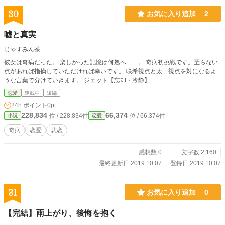
30
お気に入り追加
2
嘘と真実
じゃすみん茶
彼女は奇病だった。 楽しかった記憶は何処へ……。 奇病初挑戦です。至らない
点があれば指摘していただければ幸いです。 咲希視点と太一視点を対になるよ
うな言葉で分けていきます。 ジェット【忘却・冷静】
恋愛
連載中
短編
24h.ポイント
0pt
228,834
66,374
位 / 228,834件
位 / 66,374件
小説
恋愛
奇病
恋愛
悲恋
感想数 0
文字数 2,160
最終更新日 2019.10.07
登録日 2019.10.07
31
お気に入り追加
0
【完結】雨上がり、後悔を抱く