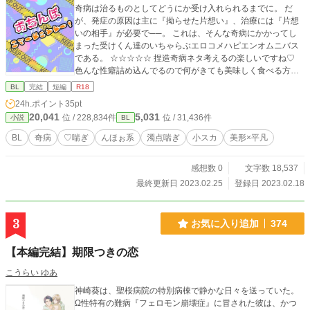
奇病は治るものとしてどうにか受け入れられるまでに。 だ
が、発症の原因は主に『拗らせた片想い』、治療には『片想
いの相手』が必要で──。 これは、そんな奇病にかかってし
まった受けくん達のいちゃらぶエロコメハピエンオムニバス
である。 ☆☆☆☆☆ 捏造奇病ネタ考えるの楽しいですね♡
色んな性癖詰め込んでるので何がきても美味しく食べる方向
けです！
BL
完結
短編
R18
24h.ポイント
35pt
20,041
5,031
位 / 228,834件
位 / 31,436件
小説
BL
BL
奇病
♡喘ぎ
んほぉ系
濁点喘ぎ
小スカ
美形×平凡
感想数 0
文字数 18,537
最終更新日 2023.02.25
登録日 2023.02.18
3
お気に入り追加
374
【本編完結】期限つきの恋
こうらい ゆあ
神崎葵は、聖桜病院の特別病棟で静かな日々を送っていた。
Ω性特有の難病『フェロモン崩壊症』に冒された彼は、かつ