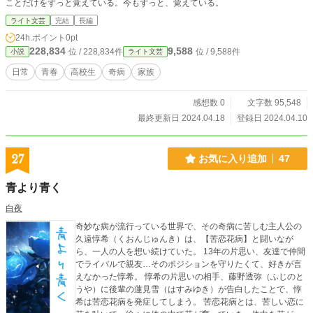
ことだけをずっと覚えている。今もずっと、覚えている。
ライト文芸
完結
長編
24h.ポイント
0pt
228,834
9,588
位 / 228,834件
位 / 9,588件
小説
ライト文芸
日常
青春
高校生
奇病
家族
感想数 0
文字数 95,548
最終更新日 2024.04.18
登録日 2024.04.10
27
お気に入り追加
47
青より青く
白夜
奇妙な病が流行っている世界で、その奇病に苦しむ主人公の
久遠惇希（くおんじゅんき）は、【苦恋花病】と闘いなが
ら、一人の人を想い続けていた。 13年の片思い、友達で仲間
でライバルで親友…そのポジションを守りたくて、好きが言
えなかった惇希。 惇希の片思いの相手、藤野透弥（ふじのと
うや）に後輩の蓮見雪（はすみゆき）が告白したことで、惇
希は苦恋花病を発症してしまう。 苦恋花病とは、苦しい恋に