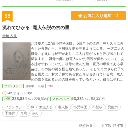
22
お気に入り追加
2
流れてひかる─竜人伝説の古の里─
伊崎 夕風
北澤夏乃は27歳小児科医師。 5歳年下の従弟、尊と久々に再
会した春先から、不思議な夢を見るようになる。 一方二人の
祖母こずえには秘密があり、二人は話があると呼び出されて
帰省する。 祖母の郷には竜人のいた伝説が伝わっていて、あ
る掟が伝わっていた。祖母の産んだ娘、夏乃の母親である早
苗は、その掟の鍵を握る娘であった。 そしてそのさらに子で
ある夏乃は、村の子孫である女たちが侵されている病、竜人
化の祟を収めるための鍵を握っているという。祖母はそれを
伝えたあと、自らも竜人化の病に倒れる。 そんな時、自分の
ファンタジー
連載中
長編
R18
患者が緊急搬送されてきたと連絡があり、夏乃は病院へ舞い
24h.ポイント
0pt
戻ることに。 患者の岡野ミキは、祖母と同じく竜人化してい
228,834
53,331
位 / 228,834件
位 / 53,331件
小説
ファンタジー
ると気がついた夏乃は祖母の飲んでいた漢方薬を売りに来た
薬売りに連絡する。 祖母の郷に出入りしていたという倉田サ
ファンタジー
神
女主人公
竜人族
小児科医
不登校
異能力
ネは何か事情を知っているようだった。彼と会って話す事
予知夢
奇病
祟り
で、ますます自分の使命を意識することになる。 雨足が強ま
ったその午後、岡野みきの様態が変化する。 竜へと変化を遂
げたミキは、夏乃を連れ去る。 集まりだした郷の子孫たちと
感想数 0
文字数 17,475