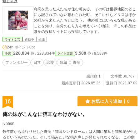
銀じゃけ
奇病を患った人たちが住む町ある。 その町は世界地図のどこ
にも記されていない忘れられた町。 そこに住むメリスはほか
の町から来た人たちと出会う。 他の町にはいろんな職がある
ことを知り、自分の在り方を考えていく物語。 ※この作品は
ほかの投稿サイトにも投稿しています。
ライト文芸
連載中
短編
24h.ポイント
0pt
228,834
9,588
位 / 228,834件
位 / 9,588件
小説
ライト文芸
ファンタジー
日常
恋愛
短編
奇病
感想数 1
文字数 30,787
最終更新日 2026.05.26
登録日 2021.07.09
16
お気に入り追加
0
俺の妹がこんなに猫耳なわけがない。
junhon
数年前から流行りだした奇病「猫耳シンドローム」は人間に猫耳と猫尻尾が生え
るというものだった。そして猫みたいな鳴き声しか発せられなくなる。 この病