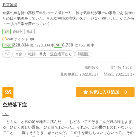
月宮神楽
奇病の姉を持つ高校三年生の一ノ瀬トーリ。彼は気弱だが唯一の家族である姉の
ため日々勉強をしていた。そんな中姉の病状がステージ５へ移行した。そこから
トーリの日常が変わっていく_
SF
連載中
長編
24h.ポイント
0pt
228,834
6,738
位 / 228,834件
位 / 6,738件
小説
SF
SF
奇病
戦闘・暴力・流血描写あり
戦闘医
感想数 0
文字数 4,263
最終更新日 2022.01.27
登録日 2021.12.17
26
お気に入り追加
0
空想落下症
exa
とぷん、と君の足が地面に沈んだ。 おどろいてのぞきこんだ君の瞳をよぎ
る、ひどく美しい景色。 ひと目でわかった。それが、この世のものじゃないっ
てこと。 俺はそのとき、思ったんだ。 この手を離しちゃいけないって。 その