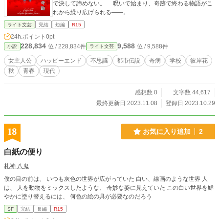
で決して諦めない。 呪いで始まり、奇跡で終わる物語がこ
れから繰り広げられる――。
ライト文芸
完結
短編
R15
24h.ポイント
0pt
228,834
9,588
位 / 228,834件
位 / 9,588件
小説
ライト文芸
女主人公
ハッピーエンド
不思議
都市伝説
奇病
学校
彼岸花
秋
青春
現代
感想数 0
文字数 44,617
最終更新日 2023.11.08
登録日 2023.10.29
18
お気に入り追加
2
白紙の便り
札神 八鬼
僕の目の前は、 いつも灰色の世界が広がっていた 白い、線画のような世界 人
は、 人を動物をミックスしたような、 奇妙な姿に見えていた この白い世界を鮮
やかに塗り替えるには、 何色の絵の具が必要なのだろう
SF
完結
長編
R15