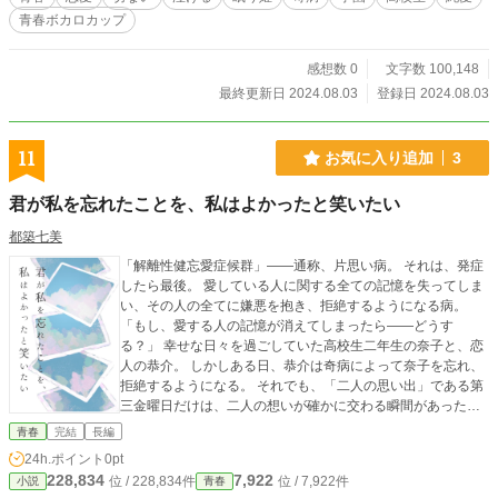
いく毒素を中和するため、長い眠りについてしまうという病だった。 凪人は自
青春ボカロカップ
分の病のことを伏せ、詩月に寄り添うことを決めた。 ただ凪人のそばで笑って
いたい。 凪人と一緒の未来を思い描き手術を受けることを選ぶ詩月。 そんな詩
月が凪人にしたお願いは 『目覚めたとき、そばにいてほしい』 ということだっ
感想数 0
文字数 100,148
た。 詩月の願いを叶えるために、凪人はある決断をする――。 これは嘘を見破
最終更新日 2024.08.03
登録日 2024.08.03
ることのできる能力をもった余命僅かな少女と 『眠り姫』という現代の医学で
はどうにもできない病に罹ってしまった少年の 優しくも切ない恋物語。 「目覚
めたとき、必ずそばにいるって約束する」 そのために、たとえもう二度と眠り
11
お気に入り追加
3
の世界から戻れなくなったとしても――。
君が私を忘れたことを、私はよかったと笑いたい
都築七美
「解離性健忘愛症候群」――通称、片思い病。 それは、発症
したら最後。 愛している人に関する全ての記憶を失ってしま
い、その人の全てに嫌悪を抱き、拒絶するようになる病。
「もし、愛する人の記憶が消えてしまったら――どうす
る？」 幸せな日々を過ごしていた高校生二年生の奈子と、恋
人の恭介。 しかしある日、恭介は奇病によって奈子を忘れ、
拒絶するようになる。 それでも、「二人の思い出」である第
三金曜日だけは、二人の想いが確かに交わる瞬間があった。
けれどそれも、長くは続かなかった。 最期の時、彼女は泣き
青春
完結
長編
笑う。 「私を忘れてくれてよかったって、そう思っていたの
24h.ポイント
0pt
に」
228,834
7,922
位 / 228,834件
位 / 7,922件
小説
青春