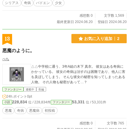
シリアス
奇病
バドエン
少女
感想数 0
文字数 1,569
最終更新日 2024.06.20
登録日 2024.06.20
13
お気に入り追加
2
悪魔のように。
ぺち
△△中学校に通う、3年A組の木下 真衣。 彼女はある奇病に
かかっている。 彼女の奇病は治すのは困難であり、他人に害
を及ぼしてしまう。 そんな彼女の秘密を知ってしまったある
人物。 その人物も秘密があって…？
ファンタジー
連載中
長編
24h.ポイント
0pt
228,834
53,331
位 / 228,834件
位 / 53,331件
小説
ファンタジー
悪魔
奇病
悪魔病
初投稿
感想数 0
文字数 765