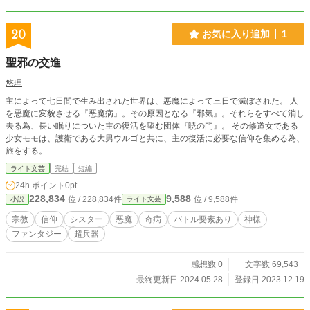
20
お気に入り追加
1
聖邪の交進
悠理
主によって七日間で生み出された世界は、悪魔によって三日で滅ぼされた。 人
を悪魔に変貌させる『悪魔病』。その原因となる『邪気』。それらをすべて消し
去る為、長い眠りについた主の復活を望む団体『暁の門』。 その修道女である
少女モモは、護衛である大男ウルゴと共に、主の復活に必要な信仰を集める為、
旅をする。
ライト文芸
完結
短編
24h.ポイント
0pt
228,834
9,588
位 / 228,834件
位 / 9,588件
小説
ライト文芸
宗教
信仰
シスター
悪魔
奇病
バトル要素あり
神様
ファンタジー
超兵器
感想数 0
文字数 69,543
最終更新日 2024.05.28
登録日 2023.12.19