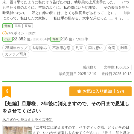
末、困り果てたように私にそう告げたのは、幼馴染の上原由季だった。 いつ
も当たり前のように、空気のように、私の隣にいた幼馴染。 その表情を見た
時気付いたの。 私と由季の間には、とても温度差があるってことに。 由季
にとって、私はただの家族。 私は手の掛かる、大事な弟だった……そう、弟
だったの。 同じ歳で同じ学年なのに、小さい頃から私より小さくて、頼りが
青春
完結
長編
なくて、泣き虫だった可愛い男の子。中学生になったら、さすがに泣き虫から卒
24h.ポイント
28pt
業したけど、ずっと護ってきたから、私の中では弟のポジションのままだった。
22,352
218
位 / 228,834件
位 / 7,922件
小説
青春
でも、由季が親の都合で引っ越すと知った時、私はショックで何も出来なくな
ったの。毎日会っていた由季にも会えなくなった。そして、ずっと部屋に引き籠
25周年カップ
幼馴染み
不器用な恋
約束
両片想い
奇病
離島
もって考えてた。 考えて、考えて、そして気付いたの。 由季は弟じゃない
カメラ／写真
って。 由季が隣にいなくなってから、私は彼と約束した二十五日が来るの
を、心から楽しみにしていた。 だけど―― 【俺は妹が見ていた世界を見るこ
とはできない】から数年後のお話ですが、単独で読めます。
感想数 0
文字数 106,815
最終更新日 2025.12.19
登録日 2025.10.13
5
お気に入り追加
574
【短編】旦那様、2年後に消えますので、その日まで恩返し
をさせてください
あさぎかな@コミカライズ決定
「二年後には消えますので、ベネディック様。どうかその日
まで、いつかの恩返しをさせてください」 「恩？ 私と君は