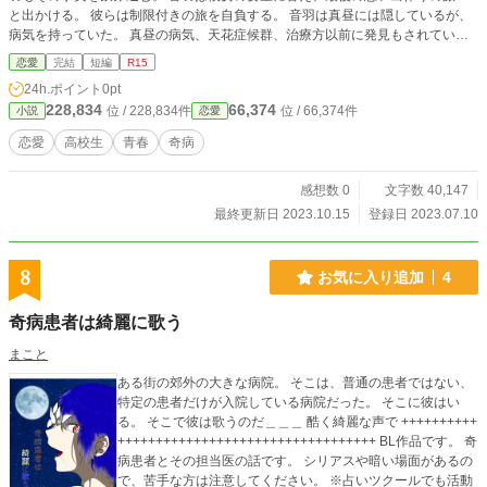
と出かける。 彼らは制限付きの旅を自負する。 音羽は真昼には隠しているが、
病気を持っていた。 真昼の病気、天花症候群、治療方以前に発見もされていな
かった。 音羽も似た状況の病気、蛙殺病。 二人は治療方も、一切ない病気を前
恋愛
完結
短編
R15
に必死に抗い、生きてきた。 だが、彼らの日常にも終わりが見えて来た。 そん
24h.ポイント
0pt
な中、彼らは旅の中で、懐かしい者、または、新しい出会いと別れを経験する。
228,834
66,374
位 / 228,834件
位 / 66,374件
小説
恋愛
真昼の病気がどんどんと進行する中、音羽も進行が進み始める。 音羽は自分の
病気を真昼に隠し、旅を続ける。 真昼は音羽の可笑しな言動、行動に勘付き始
恋愛
高校生
青春
奇病
めていた。 音羽は真昼の様子が可笑しいのを理解し、自分の事に勘づいてると
理解する。 制限時間の旅に変化が訪れ——。 彼らの旅に終わりは見えて来る！
感想数 0
文字数 40,147
少年少女の行く末は！？ 彼ら少年少女は残酷な使命を受け。 そんな彼らの旅に
終幕が着く……
最終更新日 2023.10.15
登録日 2023.07.10
8
お気に入り追加
4
奇病患者は綺麗に歌う
まこと
ある街の郊外の大きな病院。 そこは、普通の患者ではない、
特定の患者だけが入院している病院だった。 そこに彼はい
る。 そこで彼は歌うのだ＿＿＿ 酷く綺麗な声で ++++++++++
++++++++++++++++++++++++++++++++++ BL作品です。 奇
病患者とその担当医の話です。 シリアスや暗い場面があるの
で、苦手な方は注意してください。 ※占いツクールでも活動