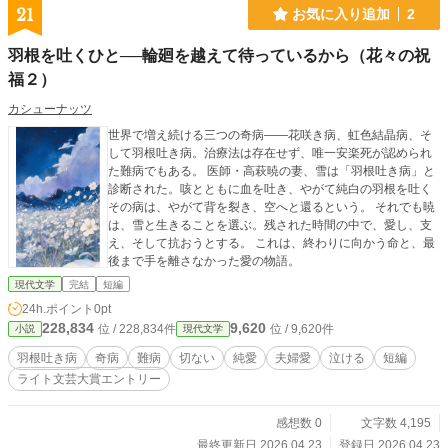
21
お気に入り追加
2
羽根を吐くひと──輪廻を越えて待っているから（花々の祝
福２）
カシューナッツ
世界で増え続ける三つの奇病――花咲き病、虹色結晶病、そ
して羽根吐き病。治療法は存在せず、唯一安楽死が認められ
た難病でもある。 医師・高萩暁の妻、雪は「羽根吐き病」と
診断された。咳とともに血を吐き、やがて純白の羽根を吐く
その病は、やがて背を裂き、空へと還るという。 それでも暁
は、雪と生きることを選ぶ。残された時間の中で、愛し、支
え、そして抗おうとする。 これは、終わりに向かう命と、最
後まで手を離さなかった愛の物語。
現代文学
完結
短編
24h.ポイント
0pt
228,834
9,620
位 / 228,834件
位 / 9,620件
小説
現代文学
羽根吐き病
奇病
難病
切ない
純愛
夫婦愛
泣ける
短編
ライト文芸大賞エントリー
感想数 0
文字数 4,195
最終更新日 2026.04.23
登録日 2026.04.23