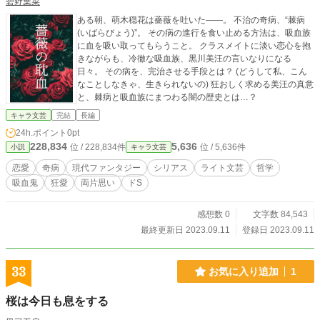
碧野葉菜
ある朝、萌木穏花は薔薇を吐いた——。 不治の奇病、“棘病
(いばらびょう)”。 その病の進行を食い止める方法は、吸血族
に血を吸い取ってもらうこと。 クラスメイトに淡い恋心を抱
きながらも、冷徹な吸血族、黒川美汪の言いなりになる
日々。 その病を、完治させる手段とは？ (どうして私、こん
なことしなきゃ、生きられないの) 狂おしく求める美汪の真意
と、棘病と吸血族にまつわる闇の歴史とは…？
キャラ文芸
完結
長編
24h.ポイント
0pt
228,834
5,636
位 / 228,834件
位 / 5,636件
小説
キャラ文芸
恋愛
奇病
現代ファンタジー
シリアス
ライト文芸
哲学
吸血鬼
狂愛
両片思い
ドS
感想数 0
文字数 84,543
最終更新日 2023.09.11
登録日 2023.09.11
33
お気に入り追加
1
桜は今日も息をする