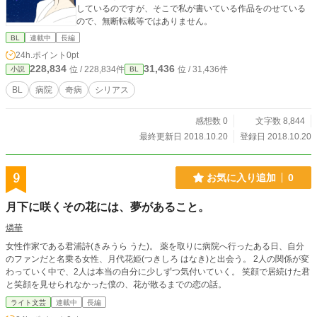
しているのですが、そこで私が書いている作品をのせている
ので、無断転載等ではありません。
BL
連載中
長編
24h.ポイント
0pt
228,834
31,436
位 / 228,834件
位 / 31,436件
小説
BL
BL
病院
奇病
シリアス
感想数 0
文字数 8,844
最終更新日 2018.10.20
登録日 2018.10.20
9
お気に入り追加
0
月下に咲くその花には、夢があること。
燐華
女性作家である君浦詩(きみうら うた)。 薬を取りに病院へ行ったある日、自分
のファンだと名乗る女性、月代花姫(つきしろ はなき)と出会う。 2人の関係が変
わっていく中で、2人は本当の自分に少しずつ気付いていく。 笑顔で居続けた君
と笑顔を見せられなかった僕の、花が散るまでの恋の話。
ライト文芸
連載中
長編