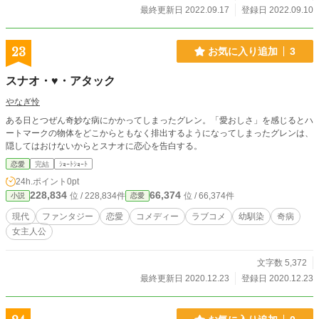
協力し、尊と仲間たちは、封印されていると言う、伝説の竜
最終更新日 2022.09.17
登録日 2022.09.10
人である黒竜、洸の祟を収めるべく、夏乃を救うべく郷へと
向かう。 現代ファンタジー、ちょっとダーク系、シリアスで
ありながらクスッと笑えるヒューマンドラマでもあります。
23
お気に入り追加
3
スナオ・♥・アタック
やなぎ怜
ある日とつぜん奇妙な病にかかってしまったグレン。「愛おしさ」を感じるとハ
ートマークの物体をどこからともなく排出するようになってしまったグレンは、
隠してはおけないからとスナオに恋心を告白する。
恋愛
完結
ｼｮｰﾄｼｮｰﾄ
24h.ポイント
0pt
228,834
66,374
位 / 228,834件
位 / 66,374件
小説
恋愛
現代
ファンタジー
恋愛
コメディー
ラブコメ
幼馴染
奇病
女主人公
文字数 5,372
最終更新日 2020.12.23
登録日 2020.12.23