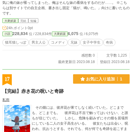
気に俺の妹が罹ってしまった。俺はそんな妹の看病をするのだが……。 ※こち
らは別サイトでの自主企画、書き出し固定「猫が、鳴いた。」向けに書いたもの
です。
大衆娯楽
完結
短編
24h.ポイント
0pt
228,834
6,075
位 / 228,834件
位 / 6,075件
小説
大衆娯楽
猫耳猫しっぽ
男主人公
コメディ
兄妹
女子中学生
奇病
感想数 0
文字数 1,225
最終更新日 2023.08.18
登録日 2023.08.18
17
お気に入り追加
1
【完結】赤き花の呪いと奇跡
私雨
その畑には、彼岸花が果てしなく続いていた。どこまで
も、どこまでも。 彼岸花は不吉で触ってはいけない、と誰
もが信じていた。 しかし、危険を顧みずにその畑を居場所
にしている二人の女子高生がいる。 彼女たちは出会い、呪
われ、抗おうとする。それでも、何が何でも奇跡を起こすま