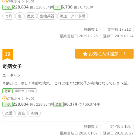
24h.ポイント
0pt
228,834
6,738
位 / 228,834件
位 / 6,738件
小説
SF
奇病
色
魔女
生物兵器
流血・グロ表現
感想数 1
文字数 17,212
最終更新日 2019.02.25
登録日 2019.02.24
19
お気に入り追加
1
奇病女子
ユーキャン
奇病とは、珍しく奇妙な病気。 これは様々な女の子が奇病になってしまう話。
恋愛
連載中
短編
24h.ポイント
0pt
228,834
66,374
位 / 228,834件
位 / 66,374件
小説
恋愛
恋愛
百合
奇病
感想数 2
文字数 2,101
最終更新日 2020.01.07
登録日 2019.10.27