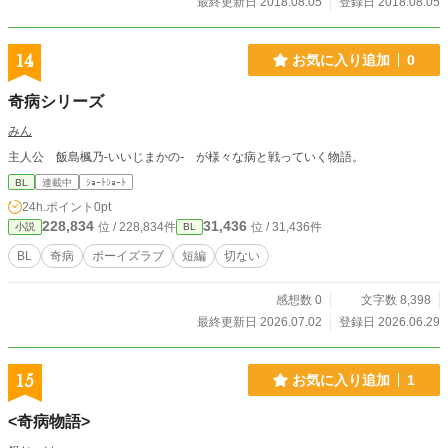
最終更新日 2018.08.05
登録日 2018.08.05
14
お気に入り追加
0
奇病シリーズ
みん
主人公 飯島楓乃-いいじまかの- が様々な病と戦っていく物語。
BL
連載中
ｼｮｰﾄｼｮｰﾄ
24h.ポイント
0pt
228,834
31,436
位 / 228,834件
位 / 31,436件
小説
BL
BL
奇病
ボーイズラブ
短編
切ない
感想数 0
文字数 8,398
最終更新日 2026.07.02
登録日 2026.06.29
15
お気に入り追加
1
<奇病物語>