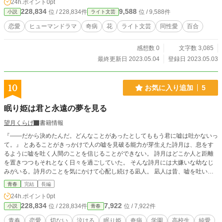
24h.ポイント
0pt
228,834
9,588
位 / 228,834件
位 / 9,588件
小説
ライト文芸
恋愛
ヒューマンドラマ
奇病
花
ライト文芸
同性愛
百合
感想数 0
文字数 3,085
最終更新日 2023.05.04
登録日 2023.05.03
10
お気に入り追加
5
眠り姫は君と永遠の夢を見る
望月くらげ
書籍情報
『――だから決めたんだ。どんなことがあったとしてももう君に嘘は吐かないっ
て。』 とあることがきっかけで人の嘘を見破る能力が芽生えた詩月は、息をす
るように嘘を吐く人間のことを信じることができない。 詩月はどこか人と距離
を置きつつもそれとなく日々を過ごしていた。 そんな詩月には大嫌いな幼なじ
みがいる。詩月のことを気にかけて心配し続ける凪人。 凪人は昔、嘘を吐いた
せいで詩月の病気の発見が遅れてしまったことを悔やんでいた。 話しかけるこ
青春
完結
長編
とも視界に入ることもなく、少し離れたところから詩月のことを見守り続ける凪
24h.ポイント
0pt
人。 そんな凪人のことが詩月は大好きで、それから大嫌いだった。 ある日、詩
228,834
7,922
位 / 228,834件
位 / 7,922件
小説
青春
月は自分の病気が再発したことを知る。 時を同じくして、凪人は自分が現代の
奇病、通称『眠り姫』に罹ってしまったことを知った。 それは身体に充満して
青春
恋愛
切ない
泣ける
眠り姫
奇病
学園
高校生
純愛