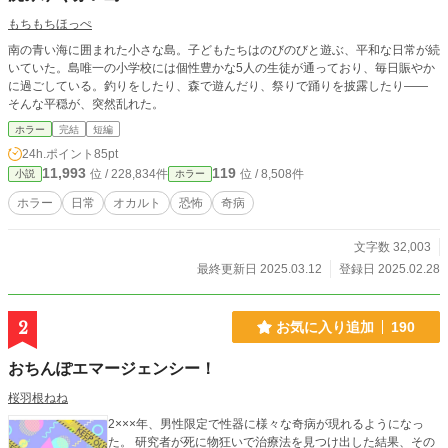
もちもちほっぺ
南の青い海に囲まれた小さな島。子どもたちはのびのびと遊ぶ、平和な日常が続
いていた。島唯一の小学校には個性豊かな5人の生徒が通っており、毎日賑やか
に過ごしている。釣りをしたり、森で遊んだり、祭りで踊りを披露したり――
そんな平穏が、突然乱れた。
ホラー
完結
短編
24h.ポイント
85pt
11,993
119
位 / 228,834件
位 / 8,508件
小説
ホラー
ホラー
日常
オカルト
恐怖
奇病
文字数 32,003
最終更新日 2025.03.12
登録日 2025.02.28
2
お気に入り追加
190
おちんぽエマージェンシー！
桜羽根ねね
2×××年、男性限定で性器に様々な奇病が現れるようになっ
た。 研究者が死に物狂いで治療法を見つけ出した結果、その