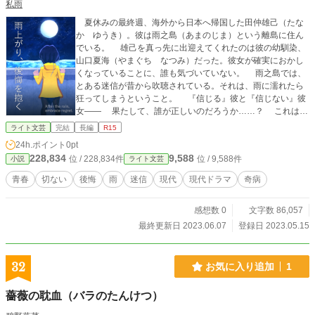
私雨
夏休みの最終週、海外から日本へ帰国した田仲雄己（たな
か ゆうき）。彼は雨之島（あまのじま）という離島に住ん
でいる。 雄己を真っ先に出迎えてくれたのは彼の幼馴染、
山口夏海（やまぐち なつみ）だった。彼女が確実におかし
くなっていることに、誰も気づいていない。 雨之島では、
とある迷信が昔から吹聴されている。それは、雨に濡れたら
狂ってしまうということ。 『信じる』彼と『信じない』彼
女―― 果たして、誰が正しいのだろうか……？ これは、
『しなかったこと』を後悔する人たちの切ない物語。
ライト文芸
完結
長編
R15
24h.ポイント
0pt
228,834
9,588
位 / 228,834件
位 / 9,588件
小説
ライト文芸
青春
切ない
後悔
雨
迷信
現代
現代ドラマ
奇病
感想数 0
文字数 86,057
最終更新日 2023.06.07
登録日 2023.05.15
32
お気に入り追加
1
薔薇の耽血（バラのたんけつ）