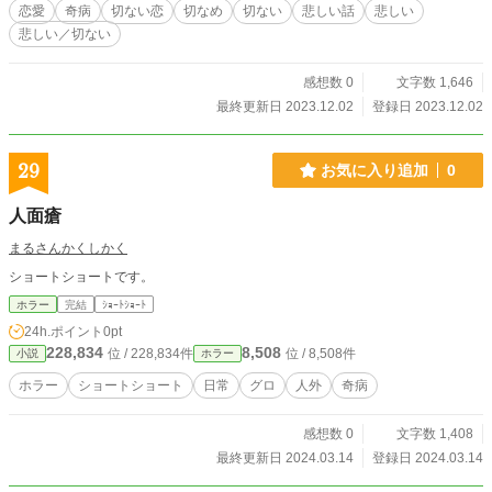
恋愛
奇病
切ない恋
切なめ
切ない
悲しい話
悲しい
悲しい／切ない
感想数 0
文字数 1,646
最終更新日 2023.12.02
登録日 2023.12.02
29
お気に入り追加
0
人面瘡
まるさんかくしかく
ショートショートです。
ホラー
完結
ｼｮｰﾄｼｮｰﾄ
24h.ポイント
0pt
228,834
8,508
位 / 228,834件
位 / 8,508件
小説
ホラー
ホラー
ショートショート
日常
グロ
人外
奇病
感想数 0
文字数 1,408
最終更新日 2024.03.14
登録日 2024.03.14