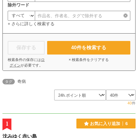
除外ワード
+ さらに詳しく検索する
保存する
40
件を検索する
検索条件の保存には
ロ
× 検索条件をクリアする
グイン
が必要です。
奇病
タグ
40
件
1
お気に入り追加
6
沈みゆく赤い島