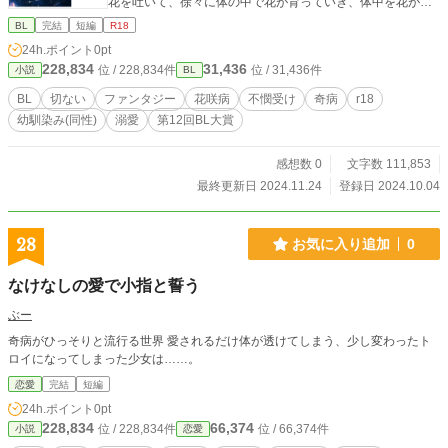
花を吐いて、徐々に体の中で花が育っていき、体中を花が蝕
んでいく奇病である。この病を治すには、片思いの恋を実ら
BL
完結
短編
R18
せるしかない。 苦しい恋と、徐々に蝕まれていくカラダ… 惇
24h.ポイント
0pt
希の恋の行方は？
228,834
31,436
位 / 228,834件
位 / 31,436件
小説
BL
BL
切ない
ファンタジー
花咲病
不憫受け
奇病
r18
幼馴染み(同性)
溺愛
第12回BL大賞
感想数 0
文字数 111,853
最終更新日 2024.11.24
登録日 2024.10.04
28
お気に入り追加
0
なけなしの愛で小指と誓う
ぶー
奇病がひっそりと流行る世界 愛されるだけ体が透けてしまう、少し変わったト
ロイになってしまった少女は……。
恋愛
完結
短編
24h.ポイント
0pt
228,834
66,374
位 / 228,834件
位 / 66,374件
小説
恋愛