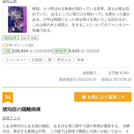
凪司工房
桜病。そう呼ばれる奇病が流行っている世界。誰もが桜を恐
れていた。 あるところに桜だけが植わっている変わった森が
ある。少年は桜病になった姉を助ける為にそこを訪れるが。
これは桜の木と病気と、生きることについてのファンタジー
短編である。
現代文学
完結
短編
24h.ポイント
0pt
228,834
9,620
位 / 228,834件
位 / 9,620件
小説
現代文学
ファンタジー
幻想的
桜
男主人公
奇病
感想数 0
文字数 8,040
最終更新日 2023.04.10
登録日 2023.04.10
34
お気に入り追加
0
琥珀症の隔離病棟
灰塔アニヤ
とある時代のとある国の物語。 ある日を境に国中で謎の奇病が蔓延する。 治療
方法、発症する要因は不明。 この国では国境で隣国との諍いが続いており、そ