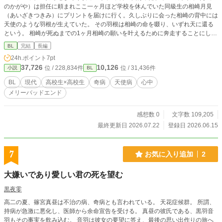
のかがや）は担任に頼まれここ一ヶ月ほど学校を休んでいた同級生の相崎月見
（あいざきつきみ）にプリントを届けに行く。久しぶりに会った相崎の背中には
天使のような羽根が生えていた。 その羽根は相崎の命を啜り、いずれ天に還る
という。 相崎が死ぬまでの1ヶ月相崎の願いを叶えるために奔走することにした
輝であったが……。 注意事項 本作には以下の描写が含まれます。 ・DV（詳細
BL
完結
長編
描写なし。会話内で触れる） ・性的虐待（詳細描写なし。会話内で触れる） ・
24h.ポイント
7pt
心中 本作では心中を扱っていますが、助長する意図はございません。 苦しんだ
37,726
10,126
位 / 228,834件
位 / 31,436件
小説
BL
先にあるのが心中なのだと思いますが、それでも私は生きていてほしいと願って
しまいます。 生きるのって本当に苦しいですよね。どうしたらいいのか私も毎
BL
現代
高校生×高校生
奇病
天使病
心中
日頭を悩ませています。
メリーバッドエンド
感想数 0
文字数 109,205
最終更新日 2026.07.22
登録日 2026.06.15
7
お気に入り追加
2
大嫌いであり愛しい君の死を望む
黒夜零
高二の夏、篠宮真昼は不治の病、奇病とも言われている。 天花症候群。 所謂、
持病が急激に悪化し、医師から余命宣告を受ける。 真昼の彼氏である、黒羽音
羽もその事実を飲み込む。 音羽は彼女の要望に答え、最後の思い出作りの旅へ