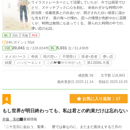
てイラストレーターとして活躍していたが、今では病室でひ
とり、スケッチブックに心を刻む。 余命わずかな時間の中、
担当医・佐藤悠真との出会いが、閉ざされた白い病室に温か
な光を灯す。 葵の海への憧れ、恋への憧憬が色鮮やかに花開
くが、時間は無情にも迫ってくる。 限られた時間の中での、
儚い恋のお話。
BL
完結
長編
R18
24h.ポイント
35pt
20,041
5,031
位 / 228,834件
位 / 31,436件
小説
BL
オメガバース
奇病
両片想い
不憫受け
医者×患者
儚い恋
純愛
ハッピーエンド
この🐦‍⬛やりやがった
第13回BL大賞
感想数 58
文字数 118,983
最終更新日 2025.11.14
登録日 2025.10.25
4
お気に入り追加
17
もし世界が明日終わっても、私は君との約束だけは忘れない
井藤 美樹
書籍情報
「二十五日に会おう、梨果」 暦では春なのに、まだまだ底冷えする三月の