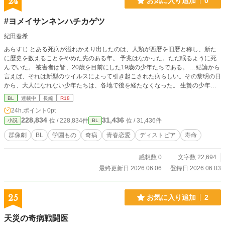
24
お気に入り追加
0
#ヨメイサンネンハチカゲツ
紀田春希
あらすじ とある死病が溢れかえり出したのは、人類が西暦を旧暦と称し、新た
に歴史を数えることをやめた先のある年。 予兆はなかった。ただ眠るように死
んでいた。 被害者は皆、20歳を目前にした19歳の少年たちである。 …結論から
言えば、それは新型のウイルスによって引き起こされた病らしい。その黎明の日
から、大人になれない少年たちは、各地で後を経たなくなった。 生贄の少年た
ちの寿命はまるまる4年間。15歳になった日から、20歳になる1日前、3年と11
BL
連載中
長編
R18
ヶ月30日である。 『感染後の致死率、99.8%』 降って湧いた混乱の中、世界各
24h.ポイント
0pt
地の技術力を結集させて生み出されたのは、感染者の命を媒介して作るダイヤモ
228,834
31,436
位 / 228,834件
位 / 31,436件
小説
BL
ンドのような『特効薬』。その薬剤の調剤には感染した少年に含まれる多量の血
液が必要であり、それを1人から賄うには、大体3ヶ月強抽出し続けることが必
群像劇
BL
学園もの
奇病
青春恋愛
ディストピア
寿命
要だった。 故に【選ばれてしまった】彼らはその寿命を、3ヶ月遺して逝くこと
となる。 感染が判明してから、4年──或いは、3年8ヶ月。 絶対の死が約束され
感想数 0
文字数 22,694
た、有限の病。子供と大人の狭間のみを生きて死ぬその病を、いつしか合理的な
大人たちは、『青春病』と呼ぶことにした。 ──絶対死んじゃう男子高校生たち
最終更新日 2026.06.06
登録日 2026.06.03
の廃校ヒューマンラブコメディ。 世界が緩慢に滅ぼうと、若くして寿命が尽き
ようと。 一度、火を灯した青い想いが止むことはない。 だって、それが青春な
のだから！
25
お気に入り追加
2
天災の奇病戦闘医