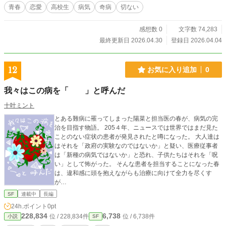
青春
恋愛
高校生
病気
奇病
切ない
感想数 0
文字数 74,283
最終更新日 2026.04.30
登録日 2026.04.04
12
お気に入り追加
0
我々はこの病を「 」と呼んだ
十叶ミント
とある難病に罹ってしまった陽菜と担当医の春が、病気の完
治を目指す物語。 205４年、ニュースでは世界ではまだ見た
ことのない症状の患者が発見されたと噂になった。 大人達は
はそれを「政府の実験なのではないか」と疑い、医療従事者
は「新種の病気ではないか」と恐れ、子供たちはそれを「呪
い」として怖がった。 そんな患者を担当することになった春
は、違和感に頭を抱えながらも治療に向けて全力を尽くす
が…
SF
連載中
長編
24h.ポイント
0pt
228,834
6,738
位 / 228,834件
位 / 6,738件
小説
SF